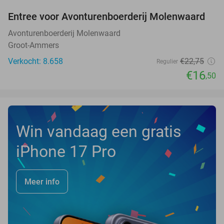
Entree voor Avonturenboerderij Molenwaard
27%
Avonturenboerderij Molenwaard
Groot-Ammers
Verkocht: 8.658
€22
,75
Regulier
€16
,50
Win vandaag een gratis
iPhone 17 Pro
Meer info