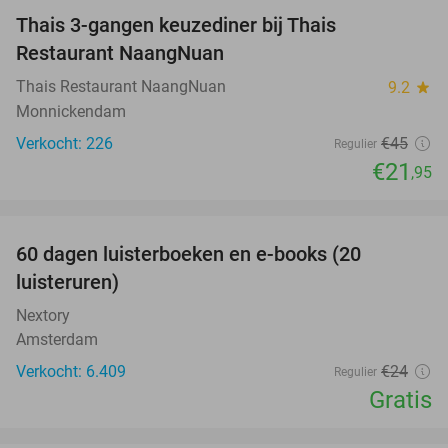
Thais 3-gangen keuzediner bij Thais
51%
Restaurant NaangNuan
Thais Restaurant NaangNuan
9.2
star
Monnickendam
Verkocht: 226
€45
Regulier
€21
,95
favorite_border
100%
60 dagen luisterboeken en e-books (20
luisteruren)
Nextory
Amsterdam
Verkocht: 6.409
€24
Regulier
Gratis