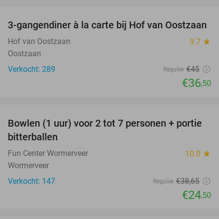
favorite_border
3-gangendiner à la carte bij Hof van Oostzaan
19%
Hof van Oostzaan
9.7
star
Oostzaan
Verkocht: 289
€45
Regulier
€36
,50
favorite_border
Bowlen (1 uur) voor 2 tot 7 personen + portie
37%
bitterballen
Fun Center Wormerveer
10.0
star
Wormerveer
Verkocht: 147
€38
,65
Regulier
€24
,50
favorite_border