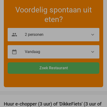
Voordelig spontaan uit
eten?
Zoek Restaurant
favorite_border
Huur e-chopper (3 uur) of 'DikkeFiets' (3 uur of
50%