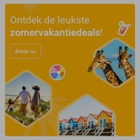
Ontdek de leukste
zomervakantiedeals
!
Bekijk nu