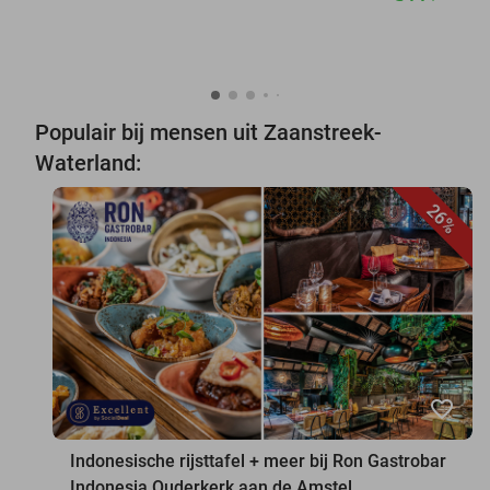
Populair bij mensen uit Zaanstreek-
Waterland:
26%
favorite_border
Indonesische rijsttafel + meer bij Ron Gastrobar
Indonesia Ouderkerk aan de Amstel