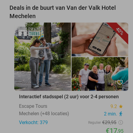
Deals in de buurt van Van der Valk Hotel
Mechelen
40%
favorite_border
Interactief stadsspel (2 uur) voor 2-4 personen
Escape Tours
9.2
star
Mechelen (+48 locaties)
2 min.
directions_walk
Verkocht: 379
€29
,95
Regulier
€17
,95