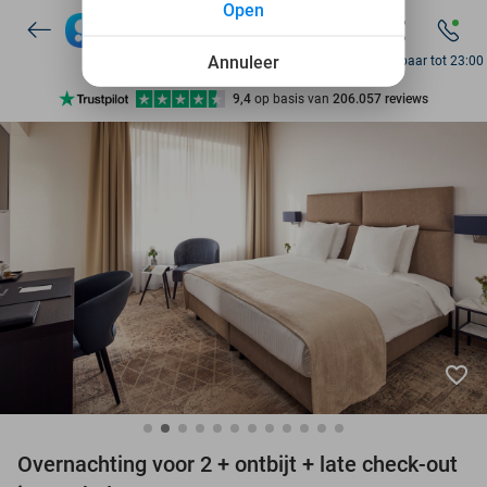
Open
7 dagen per week beschikbaar
10+ miljoen leden
Annuleer
Bereikbaar tot 23:00
9,4
op basis van
206.057 reviews
Ontdek 15.000+ deals
7 dagen per week beschikbaar
10+ miljoen leden
favorite_border
Overnachting voor 2 + ontbijt + late check-out