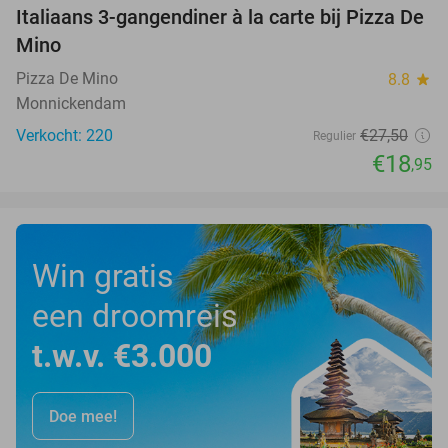
Italiaans 3-gangendiner à la carte bij Pizza De
31%
Mino
Pizza De Mino
8.8
star
Monnickendam
Verkocht: 220
€27
,50
Regulier
€18
,95
Win gratis
een droomreis
t.w.v. €3.000
Doe mee!