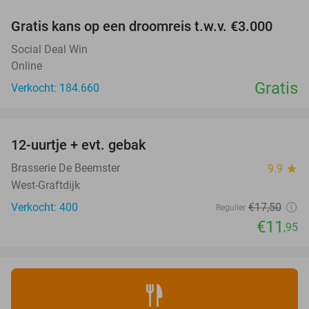
Gratis kans op een droomreis t.w.v. €3.000
Social Deal Win
Online
Gratis
Verkocht: 184.660
favorite_border
12-uurtje + evt. gebak
32%
Brasserie De Beemster
9.9
star
West-Graftdijk
Verkocht: 400
€17
,50
Regulier
€11
,95