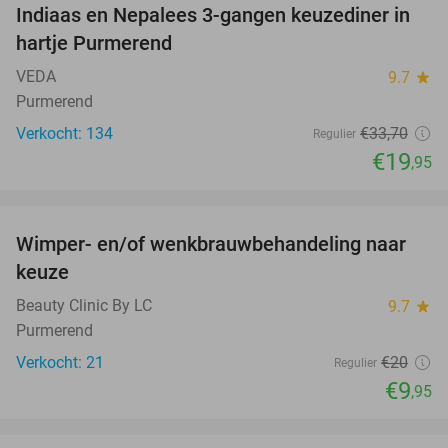
Indiaas en Nepalees 3-gangen keuzediner in
41%
hartje Purmerend
VEDA
9.7
star
Purmerend
Verkocht: 134
€33
,70
Regulier
€19
,95
favorite_border
Wimper- en/of wenkbrauwbehandeling naar
50%
keuze
Beauty Clinic By LC
9.7
star
Purmerend
Verkocht: 21
€20
Regulier
€9
,95
favorite_border