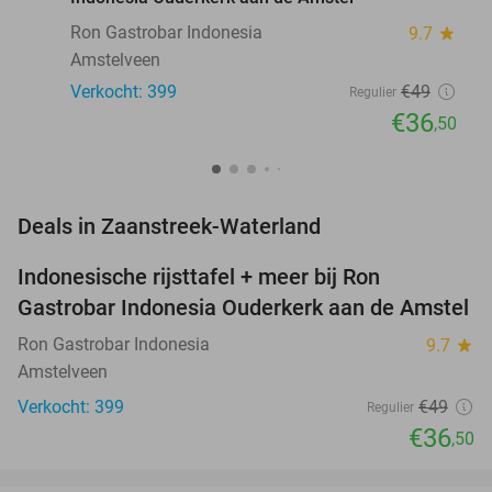
Ron Gastrobar Indonesia
9.7
star
Amstelveen
Verkocht: 399
€49
Regulier
€36
,50
favorite_border
Deals in Zaanstreek-Waterland
Indonesische rijsttafel + meer bij Ron
26%
Gastrobar Indonesia Ouderkerk aan de Amstel
Ron Gastrobar Indonesia
9.7
star
Amstelveen
Verkocht: 399
€49
Regulier
€36
,50
favorite_border