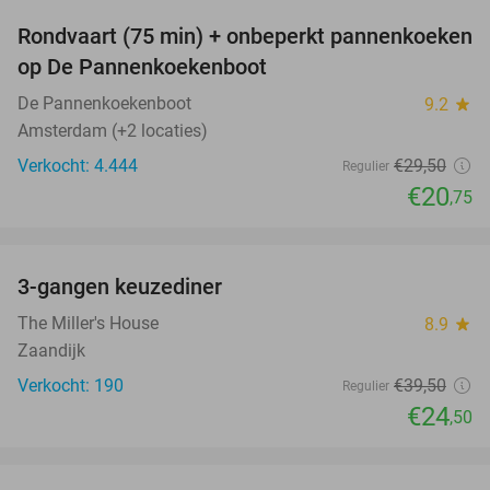
Rondvaart (75 min) + onbeperkt pannenkoeken
30%
op De Pannenkoekenboot
De Pannenkoekenboot
9.2
star
Amsterdam (+2 locaties)
Verkocht: 4.444
€29
,50
Regulier
€20
,75
favorite_border
3-gangen keuzediner
38%
The Miller's House
8.9
star
Zaandijk
Verkocht: 190
€39
,50
Regulier
€24
,50
favorite_border