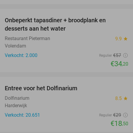
favorite_border
Onbeperkt tapasdiner + broodplank en
40%
SOLD
desserts aan het water
OUT
Restaurant Pieterman
9.9
star
Volendam
Verkocht: 2.000
€57
Regulier
€34
,20
favorite_border
Entree voor het Dolfinarium
36%
Dolfinarium
8.5
star
Harderwijk
Verkocht: 20.651
€29
Regulier
€18
,50
favorite_border