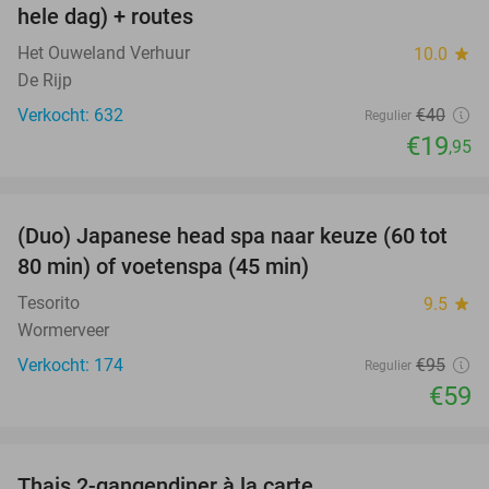
hele dag) + routes
Het Ouweland Verhuur
10.0
star
De Rijp
Verkocht: 632
€40
Regulier
€19
,95
favorite_border
(Duo) Japanese head spa naar keuze (60 tot
38%
80 min) of voetenspa (45 min)
Tesorito
9.5
star
Wormerveer
Verkocht: 174
€95
Regulier
€59
favorite_border
Thais 2-gangendiner à la carte