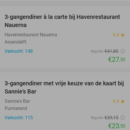
favorite_border
3-gangendiner à la carte bij Havenrestaurant
34%
Nauerna
Havenrestaurant Nauerna
9.4
star
Assendelft
Verkocht: 148
€41
,80
Regulier
€27
,50
favorite_border
3-gangendiner met vrije keuze van de kaart bij
40%
Sannie's Bar
Sannie's Bar
9.9
star
Purmerend
Verkocht: 115
€39
,15
Regulier
€23
,50