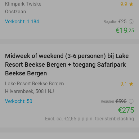
Klimpark Twiske
9.9
star
Oostzaan
Verkocht: 1.184
€25
Regulier
€19
,25
favorite_border
Midweek of weekend (3-6 personen) bij Lake
53%
Resort Beekse Bergen + toegang Safaripark
Beekse Bergen
Lake Resort Beekse Bergen
9.1
star
Hilvarenbeek, 5081 NJ
Verkocht: 50
€590
Regulier
€275
Excl. ca. €2,65 p.p.p.n. toeristenbelasting
favorite_border