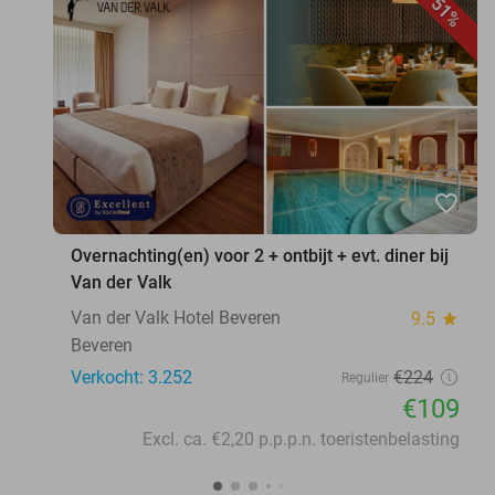
51%
favorite_border
Overnachting(en) voor 2 + ontbijt + evt. diner bij
Van der Valk
Van der Valk Hotel Beveren
9.5
star
Beveren
Verkocht: 3.252
€224
Regulier
€109
Excl. ca. €2,20 p.p.p.n. toeristenbelasting