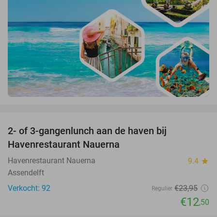
favorite_border
2- of 3-gangenlunch aan de haven bij
48%
Havenrestaurant Nauerna
Havenrestaurant Nauerna
9.4
star
Assendelft
Verkocht: 92
€23
,95
Regulier
€12
,50