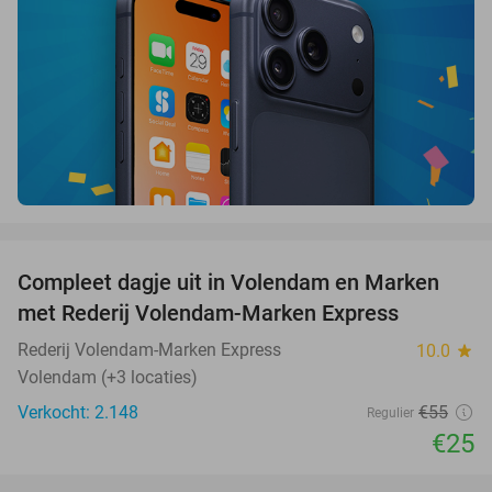
favorite_border
Compleet dagje uit in Volendam en Marken
55%
met Rederij Volendam-Marken Express
Rederij Volendam-Marken Express
10.0
star
Volendam (+3 locaties)
Verkocht: 2.148
€55
Regulier
€25
favorite_border