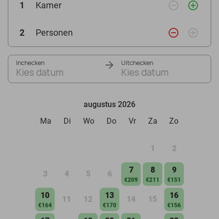
remove_circle_outline
add_circle_outline
1
Kamer
remove_circle_outline
add_circle_outline
2
Personen
Inchecken
Uitchecken
Kies datum
Kies datum
augustus 2026
Ma
Di
Wo
Do
Vr
Za
Zo
1
2
7
8
9
3
4
5
6
€209
€211
€151
10
13
16
11
12
14
15
€164
€170
€156