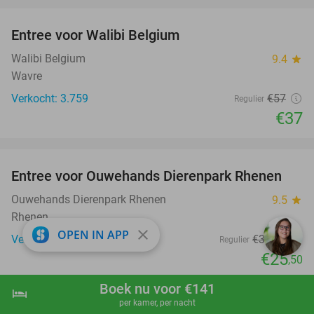
Entree voor Walibi Belgium
35%
Walibi Belgium
9.4
star
Wavre
Verkocht: 3.759
€57
Regulier
€37
favorite_border
Entree voor Ouwehands Dierenpark Rhenen
19%
Ouwehands Dierenpark Rhenen
9.5
star
Rhenen
close
OPEN IN APP
Verkocht: 3.372
€31
,50
Regulier
€25
,50
favorite_border
Boek nu voor €141
hotel
shopping_cart
Boek nu
navigate_next
per kamer, per nacht