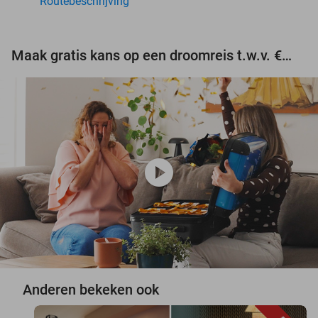
Routebeschrijving
Maak gratis kans op een droomreis t.w.v. €3.000!
play_circle
Anderen bekeken ook