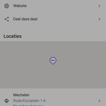
Website
Deel deze deal
Locaties
hotel
Mechelen
Rode-Kruisplein 1-4