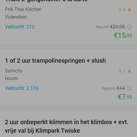
27%
Prik Thai Kitchen
9.8
star
Volendam
Verkocht: 212
€21
,95
Regulier
€15
,95
favorite_border
1 of 2 uur trampolinespringen + slush
43%
Samcity
9.7
star
Hoorn
Verkocht: 2.116
€14
Regulier
€7
,95
favorite_border
2 uur onbeperkt klimmen in het klimbos + evt.
23%
vrije val bij Klimpark Twiske