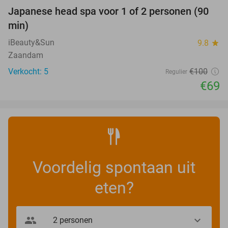
Japanese head spa voor 1 of 2 personen (90
31%
min)
iBeauty&Sun
9.8
star
Zaandam
Verkocht: 5
€100
Regulier
€69
Voordelig spontaan uit
eten?