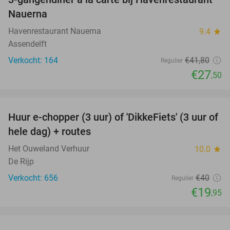
34%
Nauerna
Havenrestaurant Nauerna
9.4
star
Assendelft
Verkocht: 164
€41
,80
Regulier
€27
,50
favorite_border
Huur e-chopper (3 uur) of 'DikkeFiets' (3 uur of
50%
hele dag) + routes
Het Ouweland Verhuur
10.0
star
De Rijp
Verkocht: 656
€40
Regulier
€19
,95
favorite_border