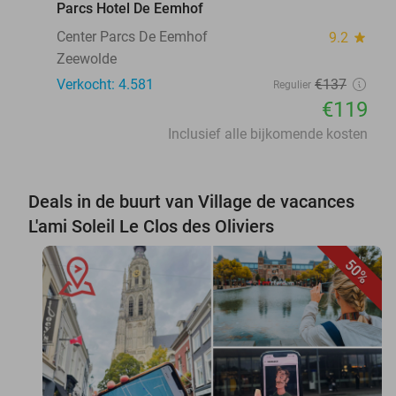
Parcs Hotel De Eemhof
Center Parcs De Eemhof
9.2
star
Zeewolde
Verkocht: 4.581
€137
Regulier
€119
Inclusief alle bijkomende kosten
Deals in de buurt van Village de vacances
L'ami Soleil Le Clos des Oliviers
50%