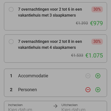
7 overnachtingen voor 2 tot 6 in een
30%
vakantiehuis met 3 slaapkamers
€979
€1.393
7 overnachtingen voor 2 tot 8 in een
30%
vakantiehuis met 4 slaapkamers
€1.075
€1.533
remove_circle_outline
add_circle_outline
1
Accommodatie
remove_circle_outline
add_circle_outline
2
Personen
Inchecken
Uitchecken
Kies datum
Kies datum