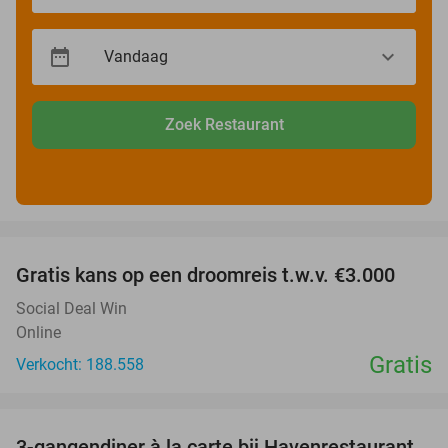
Zoek Restaurant
favorite_border
Gratis kans op een droomreis t.w.v. €3.000
Social Deal Win
Online
Gratis
Verkocht: 188.558
favorite_border
3-gangendiner à la carte bij Havenrestaurant