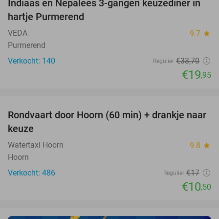
Indiaas en Nepalees 3-gangen keuzediner in
41%
hartje Purmerend
VEDA
9.7
star
Purmerend
Verkocht: 140
€33
,70
Regulier
€19
,95
favorite_border
Rondvaart door Hoorn (60 min) + drankje naar
38%
keuze
Watertaxi Hoorn
9.8
star
Hoorn
Verkocht: 486
€17
Regulier
€10
,50