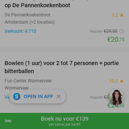
op De Pannenkoekenboot
De Pannenkoekenboot
9.2
star
Amsterdam (+2 locaties)
Verkocht: 4.710
€29
,50
Regulier
€20
,75
favorite_border
Bowlen (1 uur) voor 2 tot 7 personen + portie
37%
bitterballen
Fun Center Wormerveer
10.0
star
Wormerveer
close
OPEN IN APP
Verkocht: 157
€38
,65
Regulier
€24
,50
Boek nu voor €139
hotel
shopping_cart
Boek nu
navigate_next
per kamer, per nacht