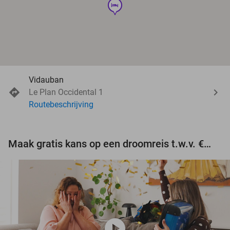
hotel
Vidauban
Le Plan Occidental 1
Routebeschrijving
Maak gratis kans op een droomreis t.w.v. €3.000!
play_circle