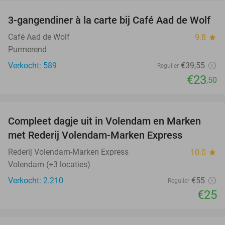
3-gangendiner à la carte bij Café Aad de Wolf
41%
Café Aad de Wolf
9.8
star
Purmerend
Verkocht: 589
€39
,55
Regulier
€23
,50
favorite_border
Compleet dagje uit in Volendam en Marken
55%
met Rederij Volendam-Marken Express
Rederij Volendam-Marken Express
10.0
star
Volendam (+3 locaties)
Verkocht: 2.210
€55
Regulier
€25
favorite_border