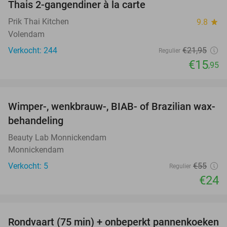
Thais 2-gangendiner à la carte
27%
Prik Thai Kitchen
9.8
star
Volendam
Verkocht: 244
€21
,95
Regulier
€15
,95
favorite_border
Wimper-, wenkbrauw-, BIAB- of Brazilian wax-
56%
behandeling
Beauty Lab Monnickendam
Monnickendam
Verkocht: 5
€55
Regulier
€24
favorite_border
Rondvaart (75 min) + onbeperkt pannenkoeken
30%