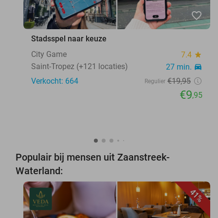
favorite_border
Stadsspel naar keuze
City Game
7.4
star
Saint-Tropez (+121 locaties)
27 min.
directions_car
Verkocht: 664
€19
,95
Regulier
€9
,95
Populair bij mensen uit Zaanstreek-
Waterland:
41%