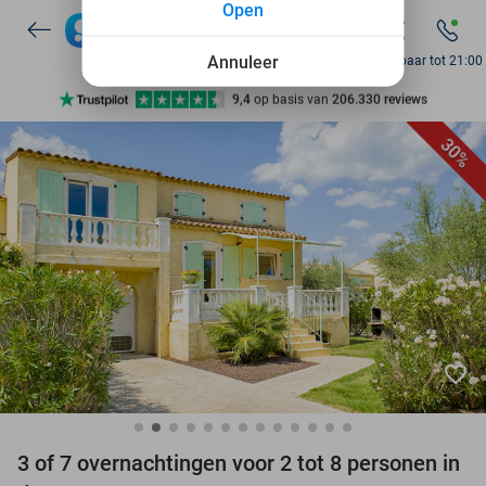
Open
7 dagen per week beschikbaar
10+ miljoen leden
Annuleer
Bereikbaar tot 21:00
9,4
op basis van
206.330 reviews
Ontdek 15.000+ deals
30%
7 dagen per week beschikbaar
10+ miljoen leden
favorite_border
3 of 7 overnachtingen voor 2 tot 8 personen in