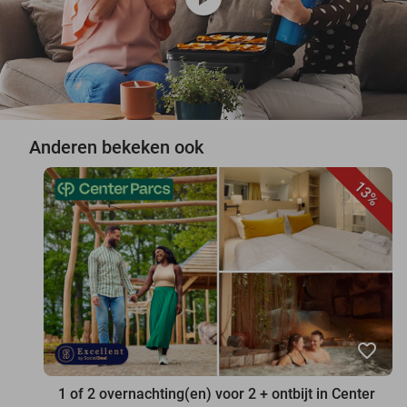
Anderen bekeken ook
13%
favorite_border
1 of 2 overnachting(en) voor 2 + ontbijt in Center