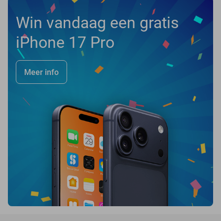
Win vandaag een gratis
iPhone 17 Pro
Meer info
favorite_border