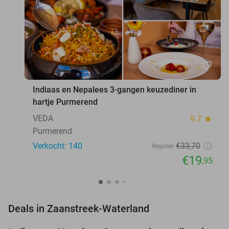
favorite_border
Indiaas en Nepalees 3-gangen keuzediner in
hartje Purmerend
VEDA
9.7
star
Purmerend
Verkocht: 140
€33
,70
Regulier
€19
,95
favorite_border
Deals in Zaanstreek-Waterland