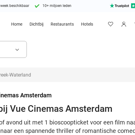
 week beschikbaar
10+ miljoen leden
Home
Dichtbij
Restaurants
Hotels
keyboard_arrow_down
inemas Amsterdam
 bij Vue Cinemas Amsterdam
of avond uit met 1 bioscoopticket voor een film n
naar een spannende thriller of romantische come