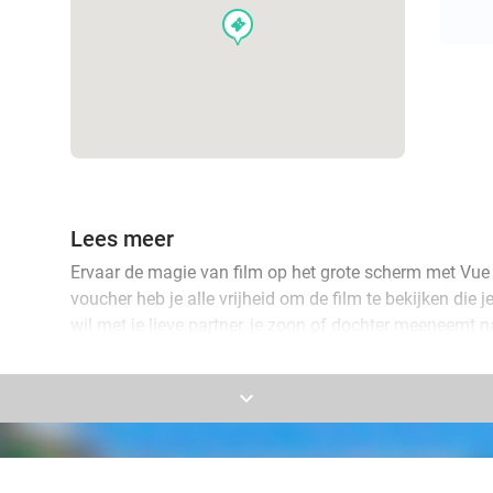
events
Lees meer
Ervaar de magie van film op het grote scherm met V
voucher heb je alle vrijheid om de film te bekijken die 
wil met je lieve partner, je zoon of dochter meeneemt na
gaat, bij Vue Cinemas Amsterdam is er voor ieder wat 
keyboard_arrow_down
Kijk je ogen uit en geniet van een spectaculair filmavo
uitje voor jong en oud. Wij wensen je veel plezier!