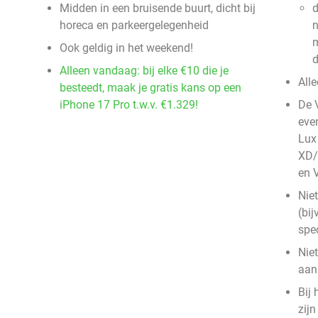
Midden in een bruisende buurt, dicht bij
d
horeca en parkeergelegenheid
n
m
Ook geldig in het weekend!
d
Alleen vandaag: bij elke €10 die je
All
besteedt, maak je gratis kans op een
iPhone 17 Pro t.w.v. €1.329!
De 
even
Lux 
XD/
en V
Nie
(bij
spec
Nie
aan
Bij 
zij