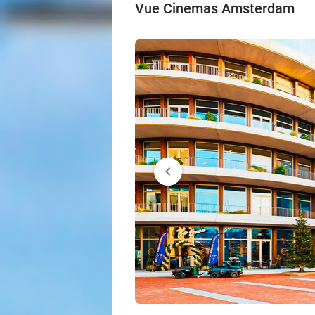
Vue Cinemas Amsterdam
chevron_left