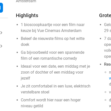
Amsterdam
l
Highlights
Grote
1 bioscoopkaartje voor een film naar
Gel
keuze bij Vue Cinemas Amsterdam
29 
ard_arrow_right
Beleef de nieuwste films op het witte
7 d
doek
open
ard_arrow_right
vol
Ga bijvoorbeeld voor een spannende
ope
film of een romantische comedy
Res
Ideaal voor een date, een middag met je
zoon of dochter of een middag voor
n
jezelf
d
Je zit comfortabel in een luxe, elektrisch
verstelbare stoel
v
Comfort wordt hier naar een hoger
d
niveau getild
w