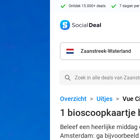
Ontdek 15.000+ deals
7 dagen per
Zaanstreek-Waterland
Overzicht
>
Uitjes
>
Vue C
1 bioscoopkaartje
Beleef een heerlijke middag 
Amsterdam: ga bijvoorbeeld 