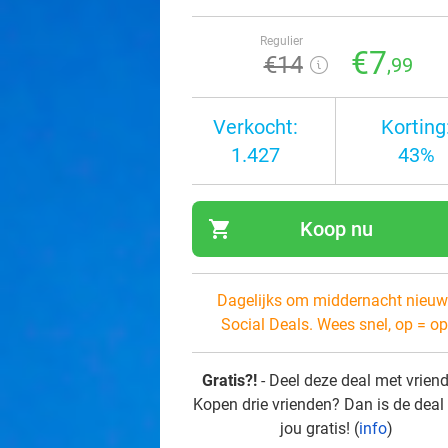
Regulier
€7
€14
,99
Verkocht:
Korting
1.427
43%
shopping_cart
Koop nu
navi
Dagelijks om middernacht nieuw
Social Deals. Wees snel, op = op
Gratis?!
- Deel deze deal met vrien
Kopen drie vrienden? Dan is de deal
jou gratis! (
info
)