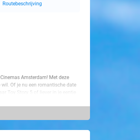
Routebeschrijving
ue Cinemas Amsterdam! Met deze
je wil. Of je nu een romantische date
ar Toy Story 5 of liever in je eentje
wils.
ntuur. Vue Cinemas biedt het ideale