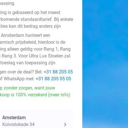
passing
ting is gebaseerd op het meest
rkomende standaardtarief. Bij enkele
ties kan dit bedrag anders zijn
 Amsterdam hanteert een
misch prijsbeleid, hierdoor is de
ting alleen geldig voor Rang 1, Rang
n Rang 3. Voor Ultra Lux Stoelen zal
 toeslag van toepassing zijn
gen over de deal? Bel:
+31 88 205 05
f WhatsApp met:
+31 88 205 05 05
p zonder zorgen, want jouw
koop is 100% verzekerd (meer info)
Amsterdam
Koivistokade 34