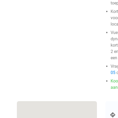
toe
Kor
voo
loca
Vue
dyna
kor
2 e
een
Vra
05
o
Koo
aan