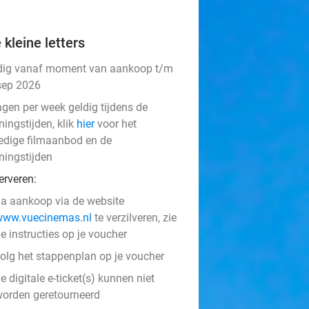
 kleine letters
dig vanaf moment van aankoop t/m
sep 2026
agen per week geldig tijdens de
ingstijden, klik
hier
voor het
ledige filmaanbod en de
ningstijden
erveren:
a aankoop via de website
www.vuecinemas.nl
te verzilveren, zie
e instructies op je voucher
olg het stappenplan op je voucher
e digitale e-ticket(s) kunnen niet
orden geretourneerd