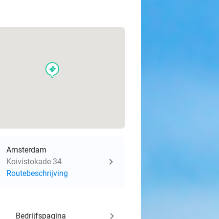
events
Amsterdam
Koivistokade 34
Routebeschrijving
keyboard_arrow_right
Bedrijfspagina