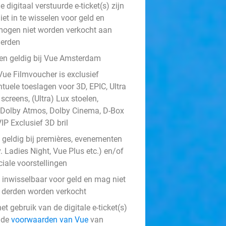
e digitaal verstuurde e-ticket(s) zijn
iet in te wisselen voor geld en
ogen niet worden verkocht aan
erden
een geldig bij Vue Amsterdam
Vue Filmvoucher is exclusief
tuele toeslagen voor 3D, EPIC, Ultra
screens, (Ultra) Lux stoelen,
Dolby Atmos, Dolby Cinema, D-Box
IP Exclusief 3D bril
t geldig bij premières, evenementen
v. Ladies Night, Vue Plus etc.) en/of
iale voorstellingen
t inwisselbaar voor geld en mag niet
 derden worden verkocht
het gebruik van de digitale e-ticket(s)
n de
voorwaarden van Vue
van