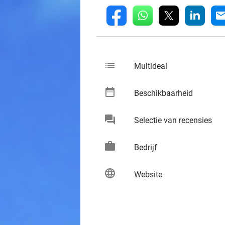
whatsapp
linkedin
fb
mai
list
keybo
Multideal
date_range
keybo
Beschikbaarheid
chat
keybo
Selectie van recensies
work
keybo
Bedrijf
language
keybo
Website