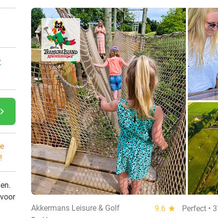
:
gate_next
e
!
den.
 voor
Akkermans Leisure & Golf
9.6
star
Perfect • 