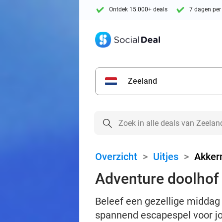
Ontdek 15.000+ deals
7 dagen per
Zeeland
Overzicht
>
Uitjes
>
Akker
Adventure doolhof (
Beleef een gezellige middag 
spannend escapespel voor j