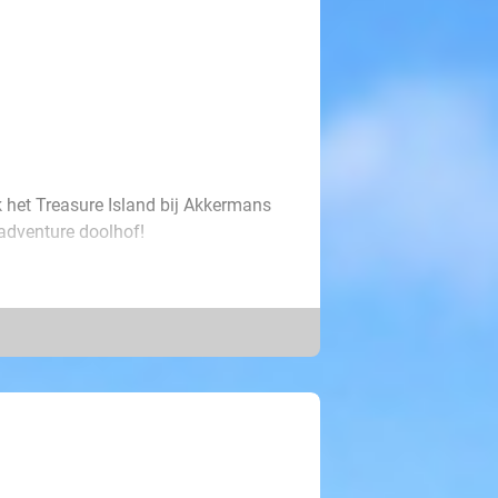
k het Treasure Island bij Akkermans
 adventure doolhof!
 op een onbewoond eiland. Al snel
of! Als jullie hieruit weten te
opgedeeld in 7 delen die van elkaar
es voor die poorten bemachtigen,
opdrachten en puzzels in het doolhof
pe-ervaring van ongeveer 1 tot 1,5