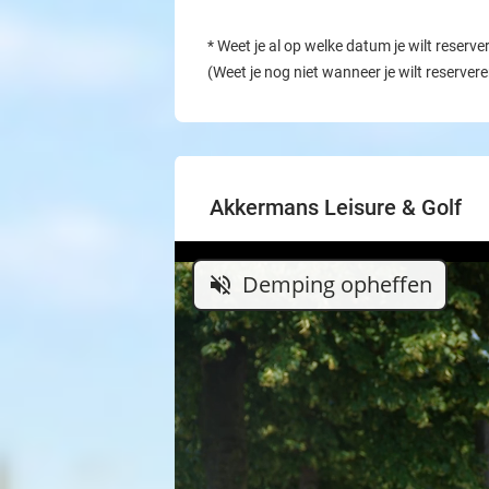
*
Weet je al op welke datum je wilt reserve
(Weet je nog niet wanneer je wilt reserver
Akkermans Leisure & Golf
Demping opheffen
volume_off