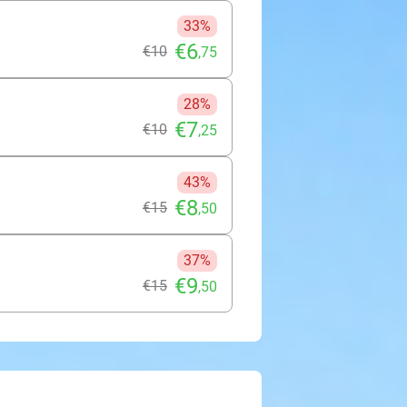
33%
€6
€10
,75
28%
€7
€10
,25
43%
€8
€15
,50
37%
€9
€15
,50