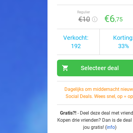
Regulier
€6
€10
,75
Verkocht:
Korting
192
33%
shopping_cart
Selecteer deal
navi
Dagelijks om middernacht nieuw
Social Deals. Wees snel, op = op
Gratis?!
- Deel deze deal met vrien
Kopen drie vrienden? Dan is de deal
jou gratis! (
info
)