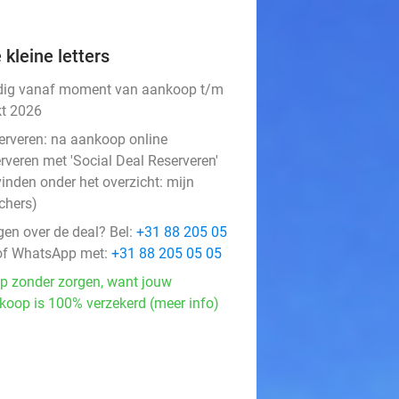
 kleine letters
dig vanaf moment van aankoop t/m
kt 2026
erveren:
na aankoop online
rveren met 'Social Deal Reserveren'
vinden onder het overzicht:
mijn
chers
)
gen over de deal? Bel:
+31 88 205 05
f WhatsApp met:
+31 88 205 05 05
p zonder zorgen, want jouw
koop is 100% verzekerd (meer info)