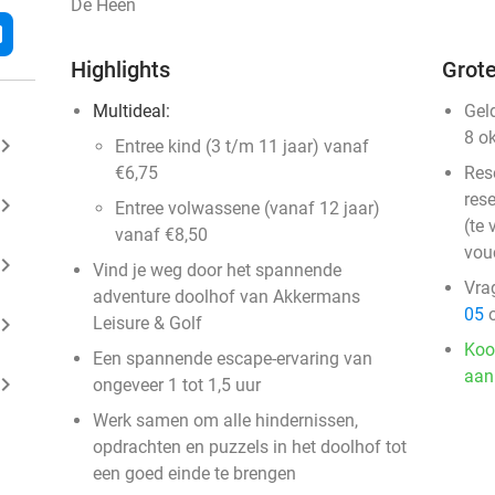
De Heen
l
Highlights
Grote
Multideal:
Gel
8 o
ard_arrow_right
Entree kind (3 t/m 11 jaar) vanaf
€6,75
Res
rese
ard_arrow_right
Entree volwassene (vanaf 12 jaar)
(te 
vanaf €8,50
vou
ard_arrow_right
Vind je weg door het spannende
Vra
adventure doolhof van Akkermans
05
o
ard_arrow_right
Leisure & Golf
Koo
Een spannende escape-ervaring van
aan
ard_arrow_right
ongeveer 1 tot 1,5 uur
Werk samen om alle hindernissen,
opdrachten en puzzels in het doolhof tot
een goed einde te brengen