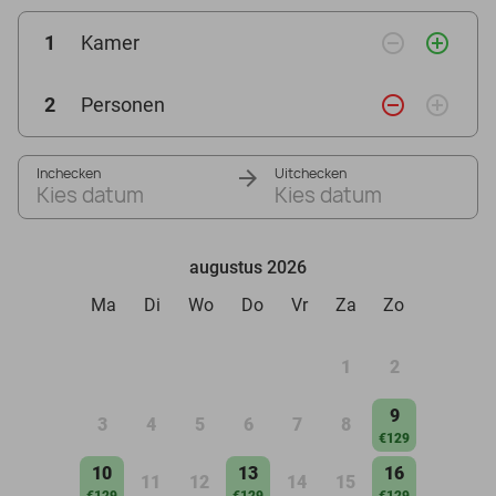
remove_circle_outline
add_circle_outline
1
Kamer
remove_circle_outline
add_circle_outline
2
Personen
Inchecken
Uitchecken
Kies datum
Kies datum
augustus 2026
Ma
Di
Wo
Do
Vr
Za
Zo
1
2
9
3
4
5
6
7
8
€129
10
13
16
11
12
14
15
€129
€129
€129