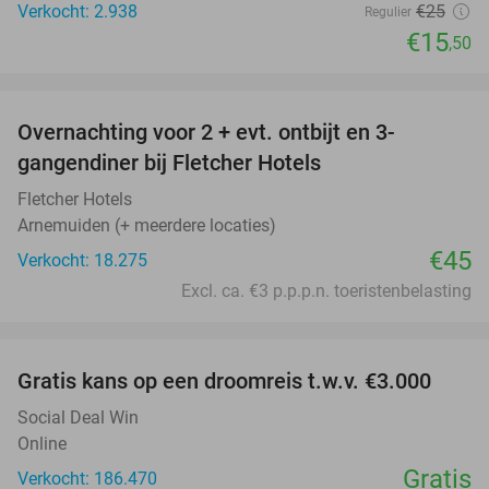
Verkocht: 2.938
€25
Regulier
€15
,50
favorite_border
Overnachting voor 2 + evt. ontbijt en 3-
gangendiner bij Fletcher Hotels
Fletcher Hotels
Arnemuiden (+ meerdere locaties)
€45
Verkocht: 18.275
Excl. ca. €3 p.p.p.n. toeristenbelasting
favorite_border
Gratis kans op een droomreis t.w.v. €3.000
Social Deal Win
Online
Gratis
Verkocht: 186.470