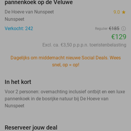
pannenkoek op de Veluwe
De Hoeve van Nunspeet
9.0
star
Nunspeet
Verkocht: 242
€185
Regulier
€129
Excl. ca. €3,50 p.p.p.n. toeristenbelasting
Dagelijks om middernacht nieuwe Social Deals. Wees
snel, op = op!
In het kort
Voor 2 personen: overnachting inclusief ontbijt en een luxe
pannenkoek in de bosrijke natuur bij De Hoeve van
Nunspeet
Reserveer jouw deal