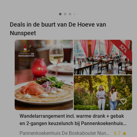
Deals in de buurt van De Hoeve van
Nunspeet
52%
favorite_border
Wandelarrangement incl. warme drank + gebak
en 2-gangen keuzelunch bij Pannenkoekenhuis
De Boskabouter Nunspeet
Pannenkoekenhuis De Boskabouter Nunspeet
9.7
star