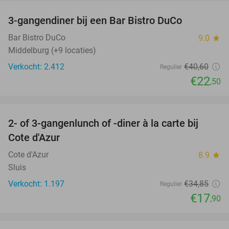
3-gangendiner bij een Bar Bistro DuCo
45%
Bar Bistro DuCo
9.0
star
Middelburg (+9 locaties)
Verkocht: 2.412
€40
,60
Regulier
€22
,50
favorite_border
2- of 3-gangenlunch of -diner à la carte bij
49%
Cote d'Azur
Cote d'Azur
8.9
star
Sluis
Verkocht: 1.197
€34
,85
Regulier
€17
,90
favorite_border