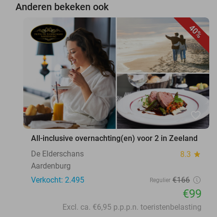
Anderen bekeken ook
40%
favorite_border
All-inclusive overnachting(en) voor 2 in Zeeland
De Elderschans
8.3
star
Aardenburg
Verkocht: 2.495
€166
Regulier
€99
Excl. ca. €6,95 p.p.p.n. toeristenbelasting