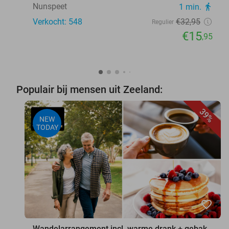
Nunspeet
1 min.
directions_walk
Verkocht: 548
€32
,95
Regulier
€15
,95
Populair bij mensen uit Zeeland:
39%
NEW
TODAY
favorite_border
Wandelarrangement incl. warme drank + gebak