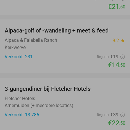
€21
,50
favorite_border
Alpaca-golf of -wandeling + meet & feed
24%
Alpaca & Falabella Ranch
9.2
star
Kerkwerve
Verkocht: 231
€19
Regulier
€14
,50
favorite_border
3-gangendiner bij Fletcher Hotels
42%
Fletcher Hotels
Arnemuiden (+ meerdere locaties)
Verkocht: 13.786
€39
Regulier
€22
,50