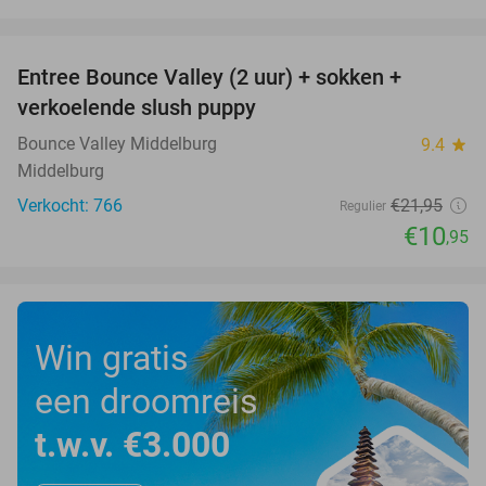
favorite_border
Entree Bounce Valley (2 uur) + sokken +
50%
verkoelende slush puppy
Bounce Valley Middelburg
9.4
star
Middelburg
Verkocht: 766
€21
,95
Regulier
€10
,95
Win gratis
een droomreis
t.w.v. €3.000