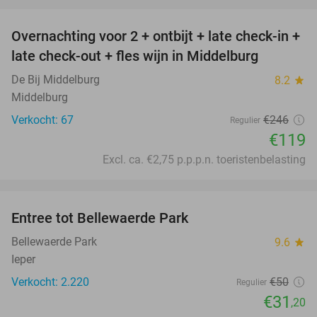
favorite_border
Overnachting voor 2 + ontbijt + late check-in +
52%
late check-out + fles wijn in Middelburg
De Bij Middelburg
8.2
star
Middelburg
Verkocht: 67
€246
Regulier
€119
Excl. ca. €2,75 p.p.p.n. toeristenbelasting
favorite_border
Entree tot Bellewaerde Park
38%
Bellewaerde Park
9.6
star
Ieper
Verkocht: 2.220
€50
Regulier
€31
,20