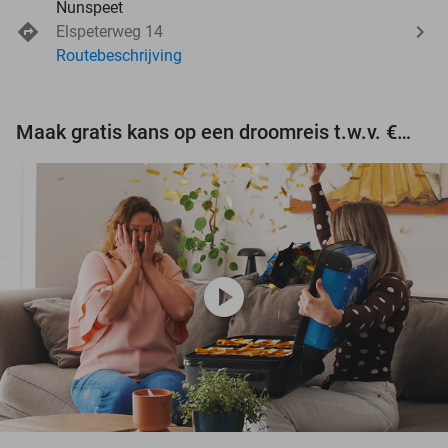
Nunspeet
Elspeterweg 14
Routebeschrijving
Maak gratis kans op een droomreis t.w.v. €3.000!
play_circle