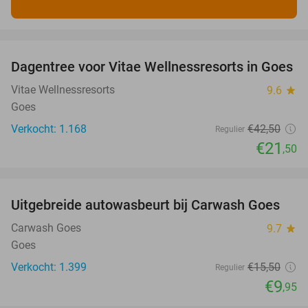
favorite_border
Dagentree voor Vitae Wellnessresorts in Goes
49%
Vitae Wellnessresorts
9.6
star
Goes
Verkocht: 1.168
€42
,50
Regulier
€21
,50
favorite_border
Uitgebreide autowasbeurt bij Carwash Goes
36%
Carwash Goes
9.7
star
Goes
Verkocht: 1.399
€15
,50
Regulier
€9
,95