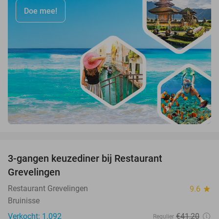
Doe mee!
favorite_border
3-gangen keuzediner bij Restaurant
48%
Grevelingen
Restaurant Grevelingen
9.6
star
Bruinisse
Verkocht: 1.092
€41
,20
Regulier