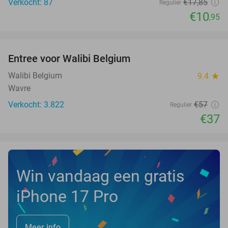
Verkocht: 87
€17
,85
Regulier
€10
,95
favorite_border
Entree voor Walibi Belgium
35%
Walibi Belgium
9.4
star
Wavre
Verkocht: 3.822
€57
Regulier
€37
Win vandaag een gratis
iPhone 17 Pro
Meer info