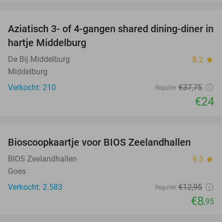
favorite_border
Aziatisch 3- of 4-gangen shared dining-diner in
36%
hartje Middelburg
De Bij Middelburg
8.2
star
Middelburg
Verkocht: 210
€37
,75
Regulier
€24
favorite_border
Bioscoopkaartje voor BIOS Zeelandhallen
31%
BIOS Zeelandhallen
9.5
star
Goes
Verkocht: 2.583
€12
,95
Regulier
€8
,95
favorite_border