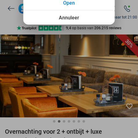
Open
10+ miljoen leden
9,4
op basis van
206.215 reviews
Annuleer
Bereikbaar tot 21:00
Ontdek 15.000+ deals
7 dagen per week beschikbaar
30%
10+ miljoen leden
favorite_border
Overnachting voor 2 + ontbijt + luxe