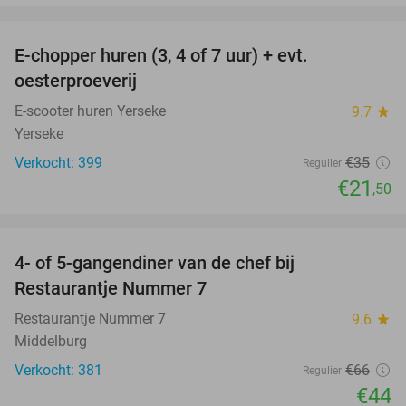
favorite_border
E-chopper huren (3, 4 of 7 uur) + evt.
39%
oesterproeverij
E-scooter huren Yerseke
9.7
star
Yerseke
Verkocht: 399
€35
Regulier
€21
,50
favorite_border
4- of 5-gangendiner van de chef bij
33%
Restaurantje Nummer 7
Restaurantje Nummer 7
9.6
star
Middelburg
Verkocht: 381
€66
Regulier
€44