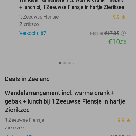
+ lunch bij 't Zeeuwse Flensje in hartje Zierikzee
‘t Zeeuwse Flensje
9.9
star
Zierikzee
Verkocht: 87
€17
,85
Regulier
€10
,95
favorite_border
Deals in Zeeland
Wandelarrangement incl. warme drank +
39%
NEW
gebak + lunch bij 't Zeeuwse Flensje in hartje
TODAY
Zierikzee
‘t Zeeuwse Flensje
9.9
star
Zierikzee