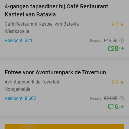
4-gangen tapasdiner bij Café Restaurant
32%
Kasteel van Batavia
Café Restaurant Kasteel van Batavia
9.7
star
Westkapelle
Verkocht: 321
€42
,50
Regulier
€28
,95
favorite_border
Entree voor Avonturenpark de Tovertuin
34%
Avonturenpark de Tovertuin
9.2
star
Hoogerheide
Verkocht: 8.602
€24
,95
Regulier
€16
,50