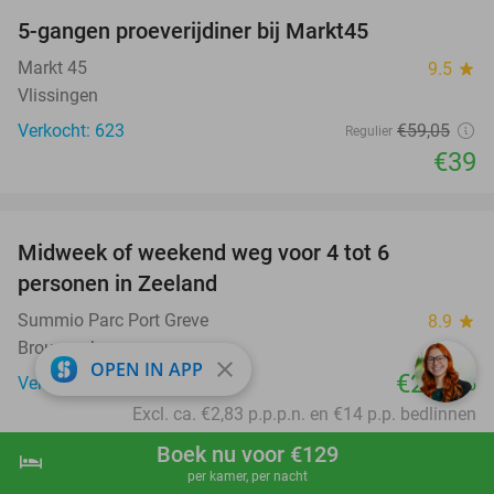
5-gangen proeverijdiner bij Markt45
34%
Markt 45
9.5
star
Vlissingen
Verkocht: 623
€59
,05
Regulier
€39
favorite_border
Midweek of weekend weg voor 4 tot 6
personen in Zeeland
Summio Parc Port Greve
8.9
star
Brouwershaven
close
OPEN IN APP
€244
Verkocht: 497
,75
Excl. ca. €2,83 p.p.p.n. en €14 p.p. bedlinnen
favorite_border
Boek nu voor €129
hotel
shopping_cart
Boek nu
navigate_next
per kamer, per nacht