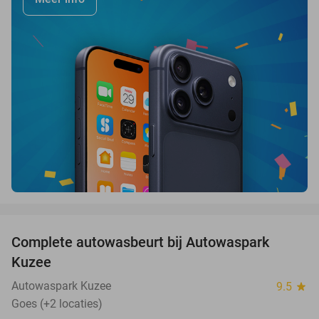
favorite_border
Complete autowasbeurt bij Autowaspark
38%
Kuzee
Autowaspark Kuzee
9.5
star
Goes (+2 locaties)