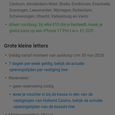
Centrum, Amsterdam-West, Breda, Eindhoven, Enschede,
Groningen, Leeuwarden, Nijmegen, Rotterdam,
Scheveningen, Utrecht, Valkenburg en Venlo
Alleen vandaag: bij elke €10 die je besteedt, maak je
gratis kans op een iPhone 17 Pro t.w.v. €1.329!
Grote kleine letters
Geldig vanaf moment van aankoop t/m 30 nov 2026
7 dagen per week geldig, bekijk de actuele
openingstijden per vestiging hier
Reserveren:
geen reservering nodig
lever je voucher in bij de kassa in één van de
vestigingen van Holland Casino, bekijk de actuele
openingstijden van de kassa's hier
Minimumleeftijd: 18 jaar