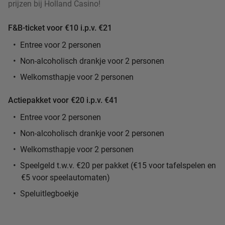
prijzen bij Holland Casino!
F&B-ticket voor €10 i.p.v. €21
Entree voor 2 personen
Non-alcoholisch drankje voor 2 personen
Welkomsthapje voor 2 personen
Actiepakket voor €20 i.p.v. €41
Entree voor 2 personen
Non-alcoholisch drankje voor 2 personen
Welkomsthapje voor 2 personen
Speelgeld t.w.v. €20 per pakket (€15 voor tafelspelen en
€5 voor speelautomaten)
Speluitlegboekje