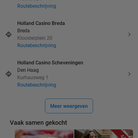
Routebeschrijving
Holland Casino Breda
Breda
Kloosterplein 20
Routebeschrijving
Holland Casino Scheveningen
Den Haag
Kurhausweg 1
Routebeschrijving
Meer weergeven
Vaak samen gekocht