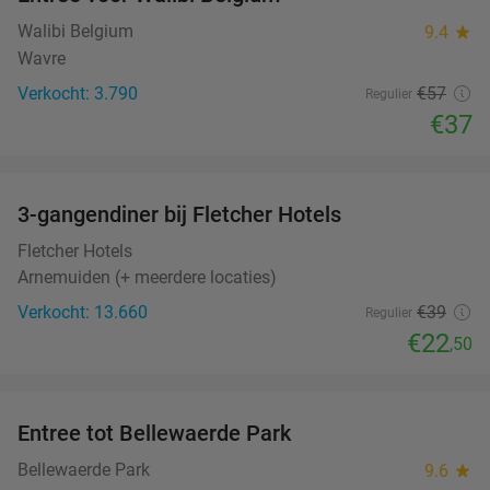
35%
Walibi Belgium
9.4
star
Wavre
Verkocht: 3.790
€57
Regulier
€37
favorite_border
3-gangendiner bij Fletcher Hotels
42%
Fletcher Hotels
Arnemuiden (+ meerdere locaties)
Verkocht: 13.660
€39
Regulier
€22
,50
favorite_border
Entree tot Bellewaerde Park
38%
Bellewaerde Park
9.6
star