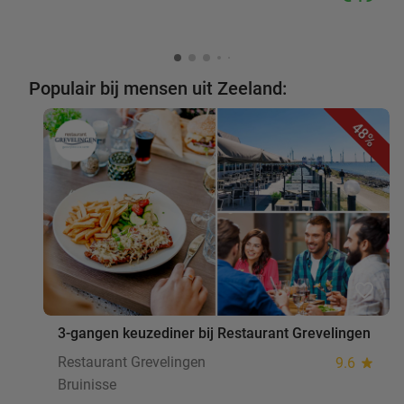
Populair bij mensen uit Zeeland:
48%
favorite_border
3-gangen keuzediner bij Restaurant Grevelingen
Restaurant Grevelingen
9.6
star
Bruinisse