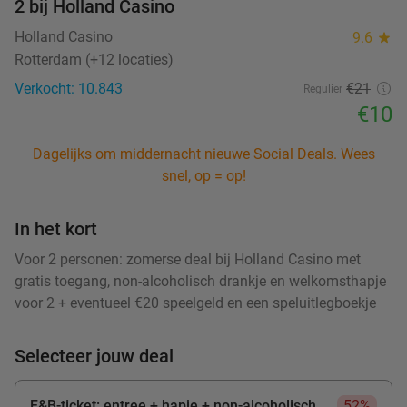
2 bij Holland Casino
Holland Casino
9.6
star
Rotterdam (+12 locaties)
Verkocht: 10.843
€21
Regulier
€10
Dagelijks om middernacht nieuwe Social Deals. Wees
snel, op = op!
In het kort
Voor 2 personen: zomerse deal bij Holland Casino met
gratis toegang, non-alcoholisch drankje en welkomsthapje
voor 2 + eventueel €20 speelgeld en een speluitlegboekje
Selecteer jouw deal
F&B-ticket: entree + hapje + non-alcoholisch
52%