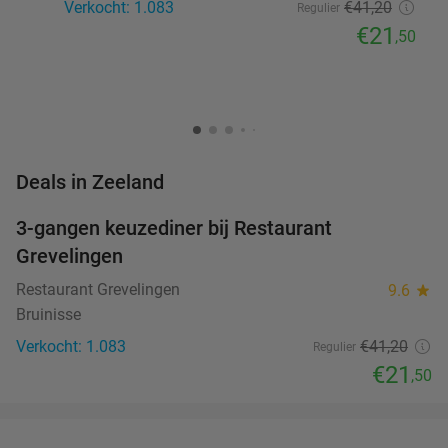
Verkocht: 1.083
€41
,20
Regulier
€21
,50
favorite_border
Deals in Zeeland
3-gangen keuzediner bij Restaurant
48%
Grevelingen
Restaurant Grevelingen
9.6
star
Bruinisse
Verkocht: 1.083
€41
,20
Regulier
€21
,50
favorite_border