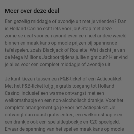
Meer over deze deal
Een gezellig middagje of avondje uit met je vrienden? Dan
is Holland Casino echt iets voor jou! Stap met deze
zomerse deal voor een avond even een heel andere wereld
binnen en maak kans op mooie prijzen bij spannende
tafelspelen, zoals Blackjack of Roulette. Wat dacht je van
de Mega Millions Jackpot tijdens jullie night out? Hier vind
je alles voor een compleet middagje of avondje uit!
Je kunt kiezen tussen een F&B-ticket of een Actiepakket.
Met het F&B-ticket krijg je gratis toegang tot Holland
Casino, inclusief een warme ontvangst met een
welkomsthapje en een non-alcoholisch drankje. Voor het
complete arrangement ga je voor het Actiepakket. Je
ontvangt dan naast gratis entree, een welkomsthapje en
een drankje ook een speluitlegboekje en €20 speelgeld.
Ervaar de spanning van het spel en maak kans op mooie