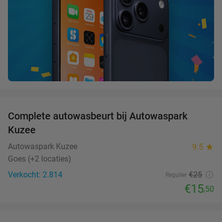
favorite_border
Complete autowasbeurt bij Autowaspark
38%
Kuzee
Autowaspark Kuzee
9.5
star
Goes (+2 locaties)
Verkocht: 2.814
€25
Regulier
€15
,50
favorite_border