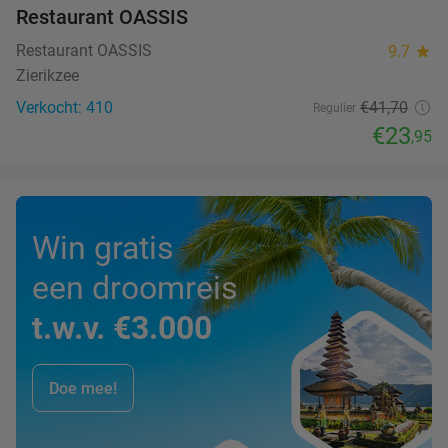
Restaurant OASSIS
Restaurant OASSIS
9.7
star
Zierikzee
Verkocht: 410
€41
,70
Regulier
€23
,95
Win gratis
een droomreis
t.w.v. €3.000
Doe mee!