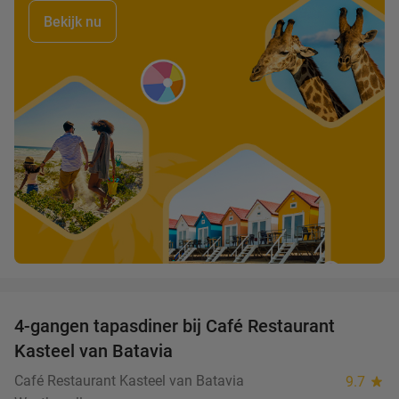
Bekijk nu
favorite_border
4-gangen tapasdiner bij Café Restaurant
32%
Kasteel van Batavia
Café Restaurant Kasteel van Batavia
9.7
star