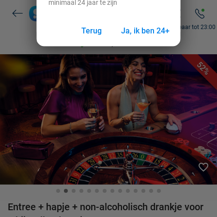
minimaal 24 jaar te zijn
Open
Ontdek 15.000+ deals
7 dagen per week beschikbaar
Annuleer
Bereikbaar tot 23:00
Terug
Ja, ik ben 24+
10+ miljoen leden
9,4
op basis van
206.096 reviews
52%
Ontdek 15.000+ deals
7 dagen per week beschikbaar
10+ miljoen leden
favorite_border
Entree + hapje + non-alcoholisch drankje voor