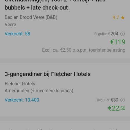
42%
bubbels + late check-out
Bed en Brood Veere (B&B)
9.7
star
Veere
Verkocht: 58
€204
Regulier
€119
Excl. ca. €2,50 p.p.p.n. toeristenbelasting
favorite_border
3-gangendiner bij Fletcher Hotels
42%
Fletcher Hotels
Arnemuiden (+ meerdere locaties)
Verkocht: 13.400
€39
Regulier
€22
,50
favorite_border