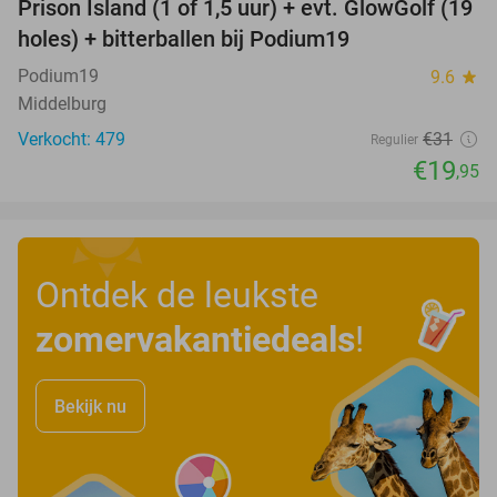
Prison Island (1 of 1,5 uur) + evt. GlowGolf (19
36%
holes) + bitterballen bij Podium19
Podium19
9.6
star
Middelburg
Verkocht: 479
€31
Regulier
€19
,95
Ontdek de leukste
zomervakantiedeals
!
Bekijk nu