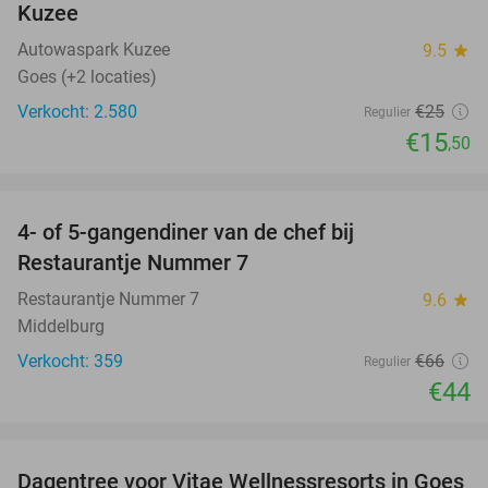
Kuzee
Autowaspark Kuzee
9.5
star
Goes (+2 locaties)
Verkocht: 2.580
€25
Regulier
€15
,50
favorite_border
4- of 5-gangendiner van de chef bij
33%
Restaurantje Nummer 7
Restaurantje Nummer 7
9.6
star
Middelburg
Verkocht: 359
€66
Regulier
€44
favorite_border
Dagentree voor Vitae Wellnessresorts in Goes