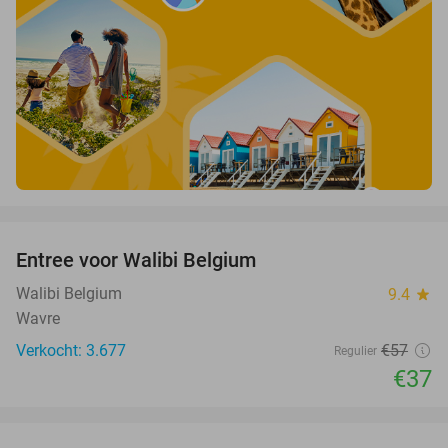
favorite_border
Entree voor Walibi Belgium
35%
Walibi Belgium
9.4
star
Wavre
Verkocht: 3.677
€57
Regulier
€37
favorite_border