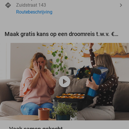
Zuidstraat 143
Routebeschrijving
Maak gratis kans op een droomreis t.w.v. €3.000!
play_circle
Vaak samen gekocht