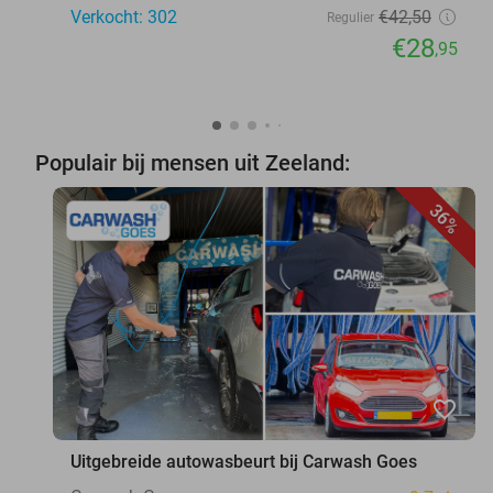
Verkocht: 302
€42
,50
Regulier
€28
,95
Populair bij mensen uit Zeeland:
36%
favorite_border
Uitgebreide autowasbeurt bij Carwash Goes