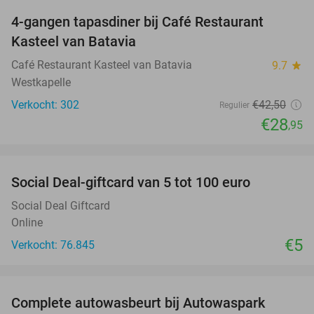
4-gangen tapasdiner bij Café Restaurant
32%
Kasteel van Batavia
Café Restaurant Kasteel van Batavia
9.7
star
Westkapelle
Verkocht: 302
€42
,50
Regulier
€28
,95
favorite_border
Social Deal-giftcard van 5 tot 100 euro
Social Deal Giftcard
Online
€5
Verkocht: 76.845
favorite_border
Complete autowasbeurt bij Autowaspark
38%