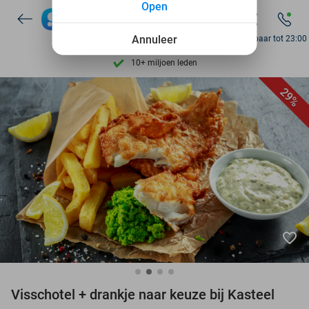
Open
7 dagen per week beschikbaar
Annuleer
Bereikbaar tot 23:00
10+ miljoen leden
9,4
op basis van
205.838 reviews
Ontdek 15.000+ deals
29%
7 dagen per week beschikbaar
10+ miljoen leden
favorite_border
Visschotel + drankje naar keuze bij Kasteel