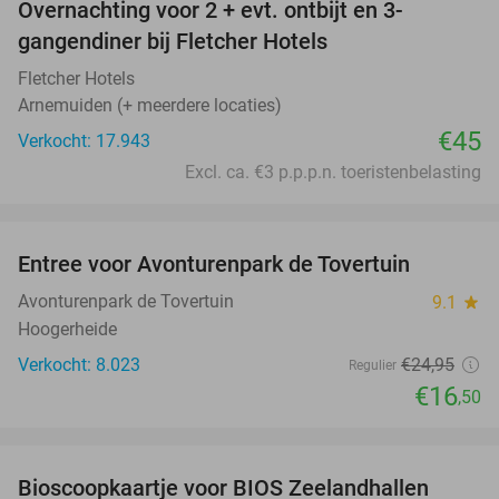
Overnachting voor 2 + evt. ontbijt en 3-
gangendiner bij Fletcher Hotels
Fletcher Hotels
Arnemuiden (+ meerdere locaties)
€45
Verkocht: 17.943
Excl. ca. €3 p.p.p.n. toeristenbelasting
favorite_border
Entree voor Avonturenpark de Tovertuin
34%
Avonturenpark de Tovertuin
9.1
star
Hoogerheide
Verkocht: 8.023
€24
,95
Regulier
€16
,50
favorite_border
Bioscoopkaartje voor BIOS Zeelandhallen
31%