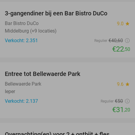
3-gangendiner bij een Bar Bistro DuCo
45%
Bar Bistro DuCo
9.0
star
Middelburg (+9 locaties)
Verkocht: 2.351
€40
,60
Regulier
€22
,50
favorite_border
Entree tot Bellewaerde Park
38%
Bellewaerde Park
9.6
star
Ieper
Verkocht: 2.137
€50
Regulier
€31
,20
favorite_border
Overnachting(en) voor 2 + ontbijt + fles