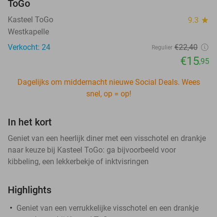
ToGo
Kasteel ToGo
9.3
star
Westkapelle
Verkocht: 24
€22
,40
Regulier
€15
,95
Dagelijks om middernacht nieuwe Social Deals. Wees
snel, op = op!
In het kort
Geniet van een heerlijk diner met een visschotel en drankje
naar keuze bij Kasteel ToGo: ga bijvoorbeeld voor
kibbeling, een lekkerbekje of inktvisringen
Highlights
Geniet van een verrukkelijke visschotel en een drankje