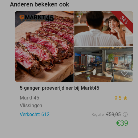
Anderen bekeken ook
34%
favorite_border
5-gangen proeverijdiner bij Markt45
Markt 45
9.5
star
Vlissingen
Verkocht: 612
€59
,05
Regulier
€39