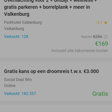
Overnachting voor 2 + ontbijt + wellness +
33%
gratis parkeren + borrelplank + meer in
Valkenburg
Parkhotel Valkenburg
9.1
star
Valkenburg
Verkocht: 128
€254
Regulier
€169
Inclusief alle bijkomende kosten
favorite_border
Gratis kans op een droomreis t.w.v. €3.000
Social Deal Win
Online
Gratis
Verkocht: 182.357
favorite_border