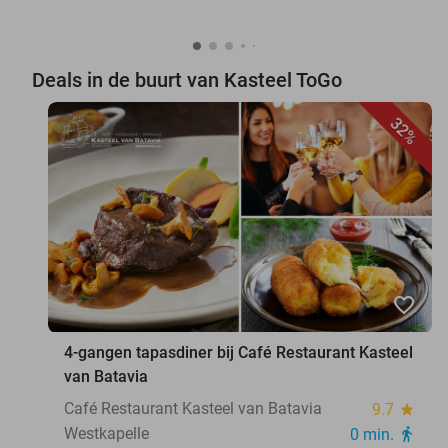
Deals in de buurt van Kasteel ToGo
32%
favorite_border
4-gangen tapasdiner bij Café Restaurant Kasteel
van Batavia
Café Restaurant Kasteel van Batavia
9.7
star
Westkapelle
0 min.
directions_walk