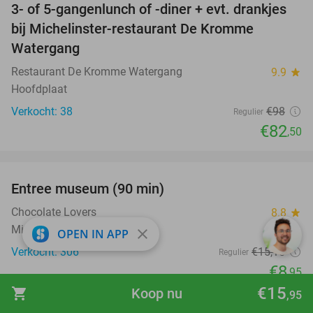
3- of 5-gangenlunch of -diner + evt. drankjes
16%
bij Michelinster-restaurant De Kromme
Watergang
Restaurant De Kromme Watergang
9.9
star
Hoofdplaat
Verkocht: 38
€98
Regulier
€82
,50
favorite_border
Entree museum (90 min)
41%
Chocolate Lovers
8.8
star
Middelburg
close
OPEN IN APP
Verkocht: 306
€15
,15
Regulier
€8
,95
€15
shopping_cart
Koop nu
favorite_border
,95