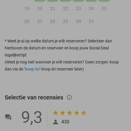
19
20
21
22
23
24
25
26
27
28
29
30
31
*
Weet je al op welke datum je wilt reserveren? Selecteer dan
hierboven de datum en reserveer en koop jouw Social Deal
tegelijkertijd.
(Weet je nog niet wanneer je wilt reserveren? Geen zorgen: koop
dan via de ‘
koop nu
’-knop én reserveer later)
Selectie van recensies
info_outlined
9,3
430