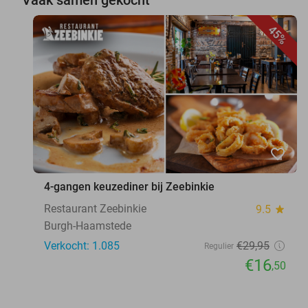
45%
favorite_border
4-gangen keuzediner bij Zeebinkie
Restaurant Zeebinkie
9.5
star
Burgh-Haamstede
Verkocht: 1.085
€29
,95
Regulier
€16
,50