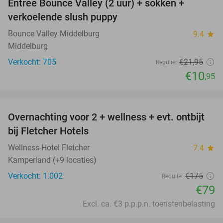
Entree Bounce Valley (2 uur) + sokken +
50%
verkoelende slush puppy
Bounce Valley Middelburg
9.4
star
Middelburg
Verkocht: 705
€21
,95
Regulier
€10
,95
favorite_border
Overnachting voor 2 + wellness + evt. ontbijt
55%
bij Fletcher Hotels
Wellness-Hotel Fletcher
7.4
star
Kamperland (+9 locaties)
Verkocht: 1.002
€175
Regulier
€79
Excl. ca. €3 p.p.p.n. toeristenbelasting
favorite_border