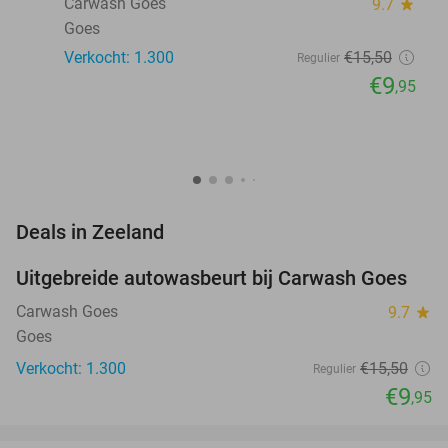
Carwash Goes
9.7
star
Goes
Verkocht: 1.300
€15
,50
Regulier
€9
,95
favorite_border
Deals in Zeeland
Uitgebreide autowasbeurt bij Carwash Goes
36%
Carwash Goes
9.7
star
Goes
Verkocht: 1.300
€15
,50
Regulier
€9
,95
favorite_border