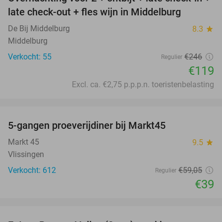
52%
late check-out + fles wijn in Middelburg
De Bij Middelburg
8.3
star
Middelburg
Verkocht: 55
€246
Regulier
€119
Excl. ca. €2,75 p.p.p.n. toeristenbelasting
favorite_border
5-gangen proeverijdiner bij Markt45
34%
Markt 45
9.5
star
Vlissingen
Verkocht: 612
€59
,05
Regulier
€39
favorite_border