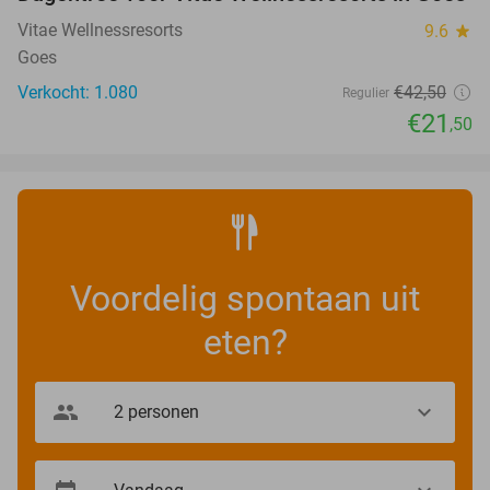
49%
Vitae Wellnessresorts
9.6
star
Goes
Verkocht: 1.080
€42
,50
Regulier
€21
,50
Voordelig spontaan uit
eten?