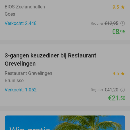
BIOS Zeelandhallen
9.5
star
Goes
Verkocht: 2.448
€12
,95
Regulier
€8
,95
favorite_border
3-gangen keuzediner bij Restaurant
48%
Grevelingen
Restaurant Grevelingen
9.6
star
Bruinisse
Verkocht: 1.052
€41
,20
Regulier
€21
,50