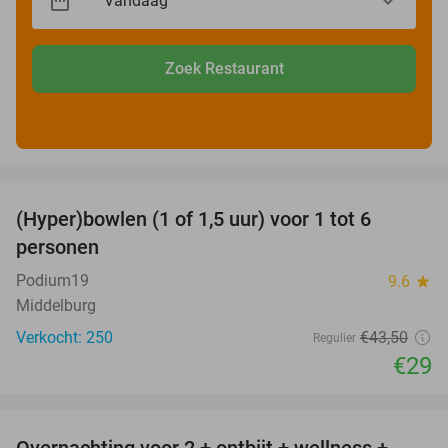
Zoek Restaurant
favorite_border
(Hyper)bowlen (1 of 1,5 uur) voor 1 tot 6
33%
personen
Podium19
9.6
star
Middelburg
Verkocht: 250
€43
,50
Regulier
€29
favorite_border