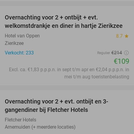
favorite_border
Overnachting voor 2 + ontbijt + evt.
49%
welkomstdrankje en diner in hartje Zierikzee
Hotel van Oppen
8.7
star
Zierikzee
Verkocht: 233
€214
Regulier
€109
Excl. ca. €1,83 p.p.p.n. in sept t/m apr en €2,04 p.p.p.n. in
mei t/m aug toeristenbelasting
favorite_border
Overnachting voor 2 + evt. ontbijt en 3-
gangendiner bij Fletcher Hotels
Fletcher Hotels
Arnemuiden (+ meerdere locaties)