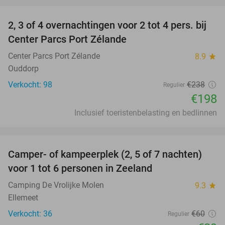
favorite_border
2, 3 of 4 overnachtingen voor 2 tot 4 pers. bij
17%
Center Parcs Port Zélande
Center Parcs Port Zélande
8.9
star
Ouddorp
Verkocht: 98
€238
Regulier
€198
Inclusief toeristenbelasting en bedlinnen
favorite_border
Camper- of kampeerplek (2, 5 of 7 nachten)
35%
voor 1 tot 6 personen in Zeeland
Camping De Vrolijke Molen
9.3
star
Ellemeet
Verkocht: 36
€60
Regulier