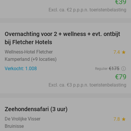
€39
Excl. ca. €2 p.p.p.n. toeristenbelasting
favorite_border
Overnachting voor 2 + wellness + evt. ontbijt
55%
bij Fletcher Hotels
Wellness-Hotel Fletcher
7.4
star
Kamperland (+9 locaties)
Verkocht: 1.008
€175
Regulier
€79
Excl. ca. €3 p.p.p.n. toeristenbelasting
favorite_border
Zeehondensafari (3 uur)
32%
De Vrolijke Visser
7.8
star
Bruinisse