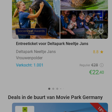
favorite_border
Entreeticket voor Deltapark Neeltje Jans
Deltapark Neeltje Jans
8.8
star
Vrouwenpolder
Verkocht: 1.001
€28
Regulier
€22
,40
Deals in de buurt van Movie Park Germany
18%