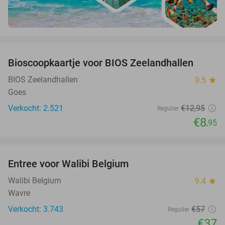
favorite_border
Bioscoopkaartje voor BIOS Zeelandhallen
31%
BIOS Zeelandhallen
9.5
star
Goes
Verkocht: 2.521
€12
,95
Regulier
€8
,95
favorite_border
Entree voor Walibi Belgium
35%
Walibi Belgium
9.4
star
Wavre
Verkocht: 3.743
€57
Regulier
€37