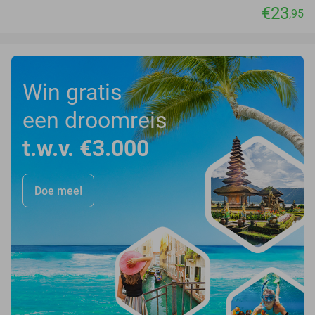
€23
,95
Win gratis
een droomreis
t.w.v. €3.000
Doe mee!