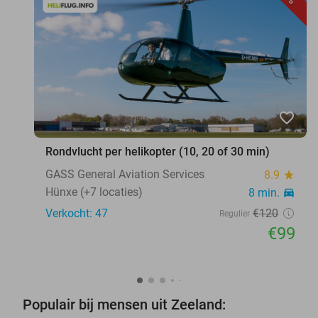
favorite_border
Rondvlucht per helikopter (10, 20 of 30 min)
GASS General Aviation Services
8.9
star
Hünxe (+7 locaties)
8 min.
directions_car
Verkocht: 47
€120
Regulier
€99
Populair bij mensen uit Zeeland: