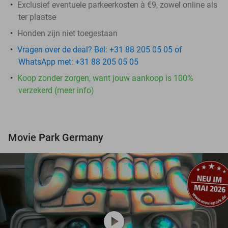
Exclusief eventuele parkeerkosten à €9, zowel online als
ter plaatse
Honden zijn niet toegestaan
Vragen over de deal? Bel: +31 88 205 05 05 of
WhatsApp met: +31 88 205 05 05
Koop zonder zorgen, want jouw aankoop is 100%
verzekerd (meer info)
Movie Park Germany
play_circle