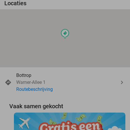
Locaties
events
Bottrop
Warner-Allee 1
Routebeschrijving
Vaak samen gekocht