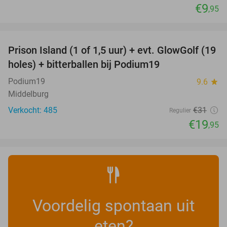
€9
,95
favorite_border
Prison Island (1 of 1,5 uur) + evt. GlowGolf (19
36%
holes) + bitterballen bij Podium19
Podium19
9.6
star
Middelburg
Verkocht: 485
€31
Regulier
€19
,95
Voordelig spontaan uit
eten?