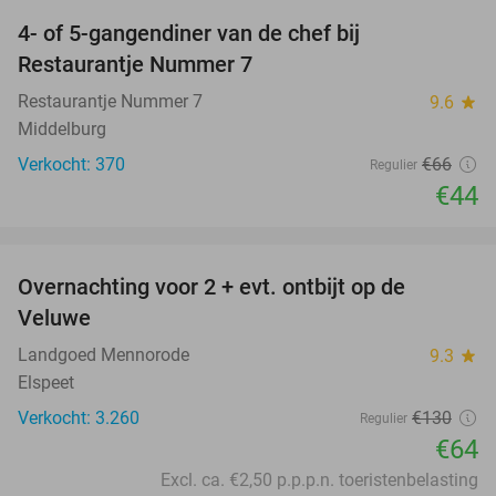
4- of 5-gangendiner van de chef bij
33%
Restaurantje Nummer 7
Restaurantje Nummer 7
9.6
star
Middelburg
Verkocht: 370
€66
Regulier
€44
favorite_border
Overnachting voor 2 + evt. ontbijt op de
51%
Veluwe
Landgoed Mennorode
9.3
star
Elspeet
Verkocht: 3.260
€130
Regulier
€64
Excl. ca. €2,50 p.p.p.n. toeristenbelasting