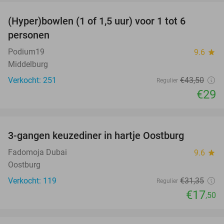
(Hyper)bowlen (1 of 1,5 uur) voor 1 tot 6
33%
personen
Podium19
9.6
star
Middelburg
Verkocht: 251
€43
,50
Regulier
€29
favorite_border
3-gangen keuzediner in hartje Oostburg
44%
Fadomoja Dubai
9.6
star
Oostburg
Verkocht: 119
€31
,35
Regulier
€17
,50
favorite_border