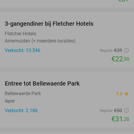
favorite_border
3-gangendiner bij Fletcher Hotels
42%
Fletcher Hotels
Arnemuiden (+ meerdere locaties)
Verkocht: 13.546
€39
Regulier
€22
,50
favorite_border
Entree tot Bellewaerde Park
38%
Bellewaerde Park
9.6
star
Ieper
Verkocht: 2.186
€50
Regulier
€31
,20
favorite_border