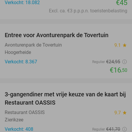
€45
Verkocht: 18.082
Excl. ca. €3 p.p.p.n. toeristenbelasting
favorite_border
Entree voor Avonturenpark de Tovertuin
34%
Avonturenpark de Tovertuin
9.1
star
Hoogerheide
Verkocht: 8.367
€24
,95
Regulier
€16
,50
favorite_border
3-gangendiner met vrije keuze van de kaart bij
43%
Restaurant OASSIS
Restaurant OASSIS
9.7
star
Zierikzee
Verkocht: 408
€41
,70
Regulier