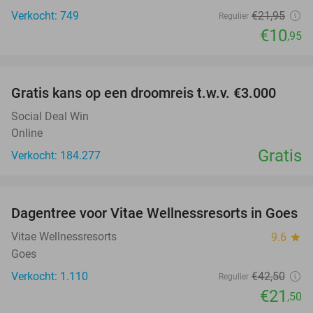
Verkocht: 749
€21
,95
Regulier
€10
,95
favorite_border
Gratis kans op een droomreis t.w.v. €3.000
Social Deal Win
Online
Gratis
Verkocht: 184.277
favorite_border
Dagentree voor Vitae Wellnessresorts in Goes
49%
Vitae Wellnessresorts
9.6
star
Goes
Verkocht: 1.110
€42
,50
Regulier
€21
,50