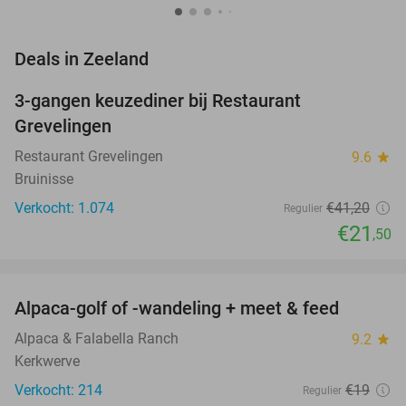
favorite_border
Deals in Zeeland
3-gangen keuzediner bij Restaurant
48%
Grevelingen
Restaurant Grevelingen
9.6
star
Bruinisse
Verkocht: 1.074
€41
,20
Regulier
€21
,50
favorite_border
Alpaca-golf of -wandeling + meet & feed
24%
Alpaca & Falabella Ranch
9.2
star
Kerkwerve
Verkocht: 214
€19
Regulier