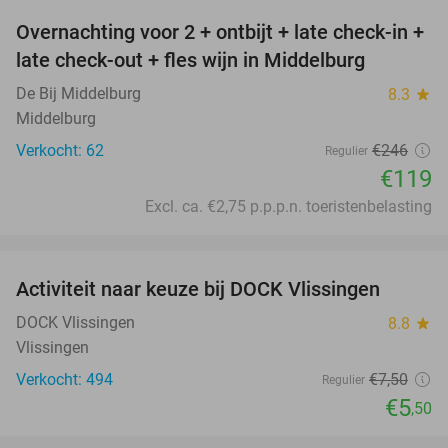
Overnachting voor 2 + ontbijt + late check-in +
52%
late check-out + fles wijn in Middelburg
De Bij Middelburg
8.3
star
Middelburg
Verkocht: 62
€246
Regulier
€119
Excl. ca. €2,75 p.p.p.n. toeristenbelasting
favorite_border
Activiteit naar keuze bij DOCK Vlissingen
27%
DOCK Vlissingen
8.8
star
Vlissingen
Verkocht: 494
€7
,50
Regulier
€5
,50
favorite_border