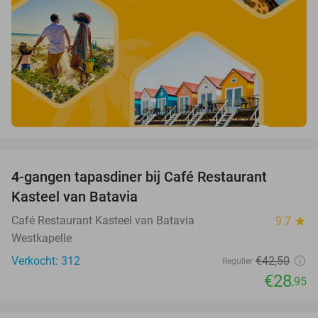
favorite_border
4-gangen tapasdiner bij Café Restaurant
32%
Kasteel van Batavia
Café Restaurant Kasteel van Batavia
9.7
star
Westkapelle
Verkocht: 312
€42
,50
Regulier
€28
,95
favorite_border