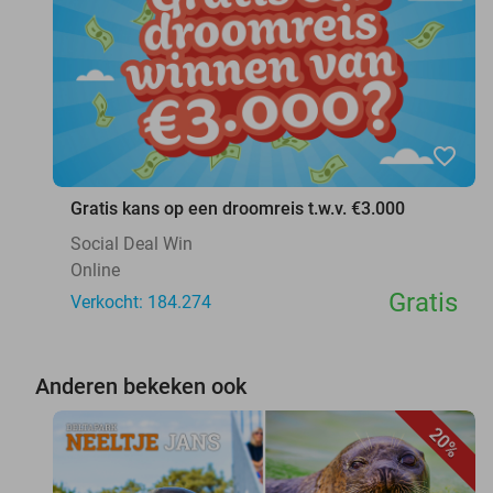
favorite_border
Gratis kans op een droomreis t.w.v. €3.000
Social Deal Win
Online
Gratis
Verkocht: 184.274
Anderen bekeken ook
20%