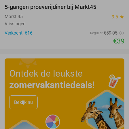
5-gangen proeverijdiner bij Markt45
34%
Markt 45
9.5
star
Vlissingen
Verkocht: 616
€59
,05
Regulier
€39
Ontdek de leukste
zomervakantiedeals
!
Bekijk nu