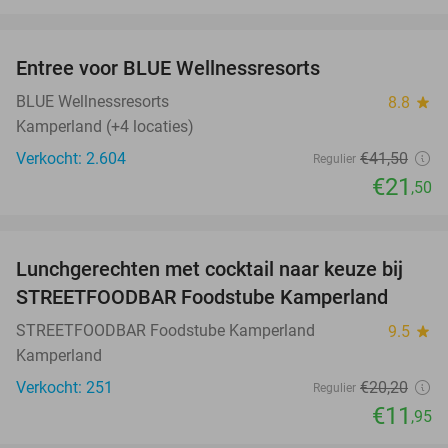
favorite_border
Entree voor BLUE Wellnessresorts
48%
BLUE Wellnessresorts
8.8
star
Kamperland (+4 locaties)
Verkocht: 2.604
€41
,50
Regulier
€21
,50
favorite_border
Lunchgerechten met cocktail naar keuze bij
41%
STREETFOODBAR Foodstube Kamperland
STREETFOODBAR Foodstube Kamperland
9.5
star
Kamperland
Verkocht: 251
€20
,20
Regulier
€11
,95