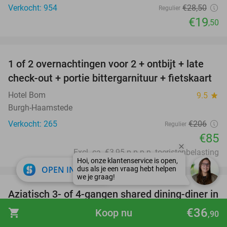
Verkocht: 954
€28
,50
Regulier
€19
,50
favorite_border
1 of 2 overnachtingen voor 2 + ontbijt + late
59%
check-out + portie bittergarnituur + fietskaart
Hotel Bom
9.5
star
Burgh-Haamstede
Verkocht: 265
€206
Regulier
€85
Excl. ca. €3,95 p.p.p.n. toeristenbelasting
favorite_border
close
OPEN IN APP
Aziatisch 3- of 4-gangen shared dining-diner in
36%
hartje Middelburg
€36
shopping_cart
Koop nu
,90
De Bij Middelburg
8.3
star