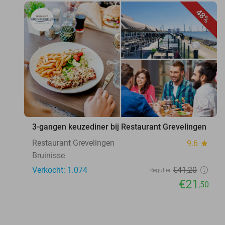
48%
favorite_border
3-gangen keuzediner bij Restaurant Grevelingen
Restaurant Grevelingen
9.6
star
Bruinisse
Verkocht: 1.074
€41
,20
Regulier
€21
,50