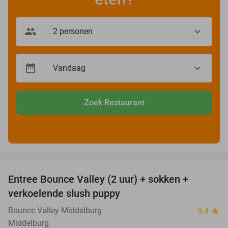
Zoek Restaurant
favorite_border
Entree Bounce Valley (2 uur) + sokken +
50%
verkoelende slush puppy
Bounce Valley Middelburg
9.4
star
Middelburg