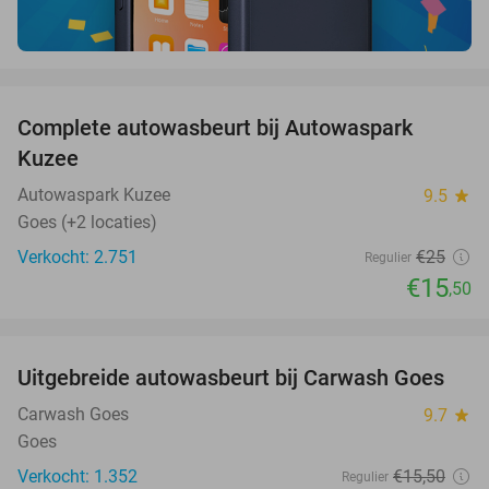
favorite_border
Complete autowasbeurt bij Autowaspark
38%
Kuzee
Autowaspark Kuzee
9.5
star
Goes (+2 locaties)
Verkocht: 2.751
€25
Regulier
€15
,50
favorite_border
Uitgebreide autowasbeurt bij Carwash Goes
36%
Carwash Goes
9.7
star
Goes
Verkocht: 1.352
€15
,50
Regulier