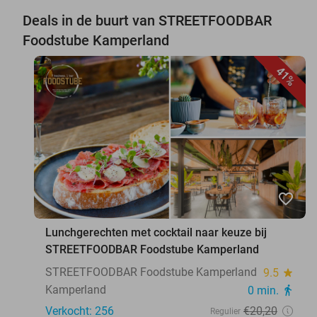
Deals in de buurt van STREETFOODBAR
Foodstube Kamperland
41%
favorite_border
Lunchgerechten met cocktail naar keuze bij
STREETFOODBAR Foodstube Kamperland
STREETFOODBAR Foodstube Kamperland
9.5
star
Kamperland
0 min.
directions_walk
Verkocht: 256
€20
,20
Regulier