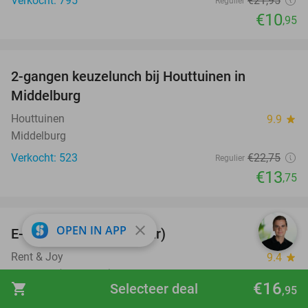
Verkocht: 795
€21
,95
Regulier
€10
,95
favorite_border
2-gangen keuzelunch bij Houttuinen in
40%
Middelburg
Houttuinen
9.9
star
Middelburg
Verkocht: 523
€22
,75
Regulier
€13
,75
favorite_border
close
OPEN IN APP
E-chopper huren (3,5 uur)
40%
Rent & Joy
9.4
star
Breskens (+1 locatie)
€16
shopping_cart
Selecteer deal
,95
Verkocht: 200
€40
Regulier