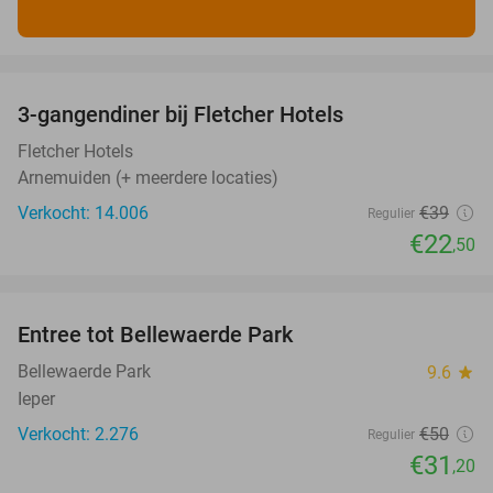
favorite_border
3-gangendiner bij Fletcher Hotels
42%
Fletcher Hotels
Arnemuiden (+ meerdere locaties)
Verkocht: 14.006
€39
Regulier
€22
,50
favorite_border
Entree tot Bellewaerde Park
38%
Bellewaerde Park
9.6
star
Ieper
Verkocht: 2.276
€50
Regulier
€31
,20