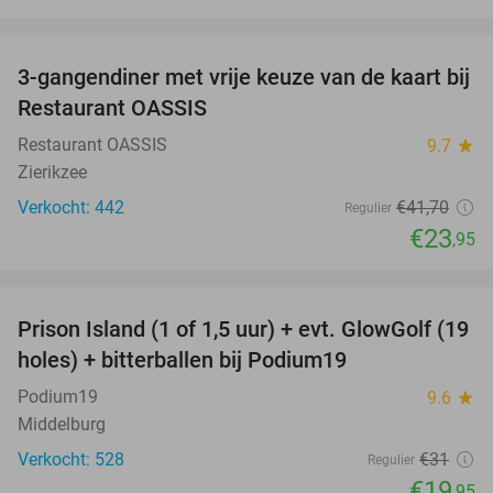
favorite_border
3-gangendiner met vrije keuze van de kaart bij
43%
Restaurant OASSIS
Restaurant OASSIS
9.7
star
Zierikzee
Verkocht: 442
€41
,70
Regulier
€23
,95
favorite_border
Prison Island (1 of 1,5 uur) + evt. GlowGolf (19
36%
holes) + bitterballen bij Podium19
Podium19
9.6
star
Middelburg
Verkocht: 528
€31
Regulier
€19
,95