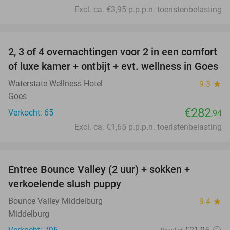
Excl. ca. €3,95 p.p.p.n. toeristenbelasting
favorite_border
2, 3 of 4 overnachtingen voor 2 in een comfort
of luxe kamer + ontbijt + evt. wellness in Goes
Waterstate Wellness Hotel
9.3
star
Goes
€282
Verkocht: 65
,94
Excl. ca. €1,65 p.p.p.n. toeristenbelasting
favorite_border
Entree Bounce Valley (2 uur) + sokken +
50%
verkoelende slush puppy
Bounce Valley Middelburg
9.4
star
Middelburg