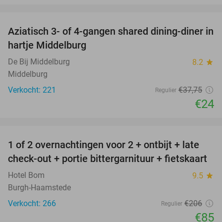
favorite_border
Aziatisch 3- of 4-gangen shared dining-diner in
36%
hartje Middelburg
De Bij Middelburg
8.2
star
Middelburg
Verkocht: 221
€37
,75
Regulier
€24
favorite_border
1 of 2 overnachtingen voor 2 + ontbijt + late
59%
check-out + portie bittergarnituur + fietskaart
Hotel Bom
9.5
star
Burgh-Haamstede
Verkocht: 266
€206
Regulier
€85