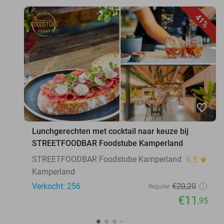
41%
favorite_border
Lunchgerechten met cocktail naar keuze bij
STREETFOODBAR Foodstube Kamperland
STREETFOODBAR Foodstube Kamperland
9.5
star
Kamperland
Verkocht: 256
€20
,20
Regulier
€11
,95