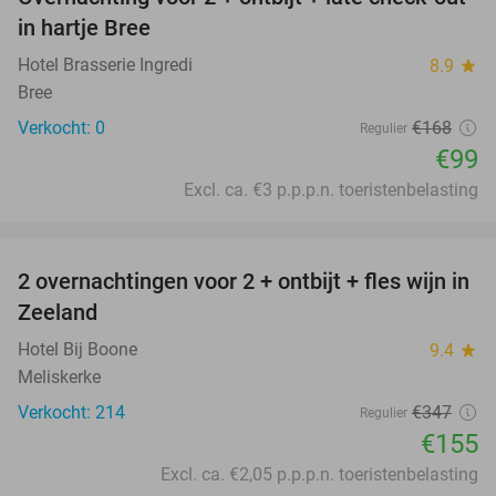
41%
NEW
in hartje Bree
TODAY
Hotel Brasserie Ingredi
8.9
star
Bree
Verkocht: 0
€168
Regulier
€99
Excl. ca. €3 p.p.p.n. toeristenbelasting
favorite_border
2 overnachtingen voor 2 + ontbijt + fles wijn in
55%
Zeeland
Hotel Bij Boone
9.4
star
Meliskerke
Verkocht: 214
€347
Regulier
€155
Excl. ca. €2,05 p.p.p.n. toeristenbelasting