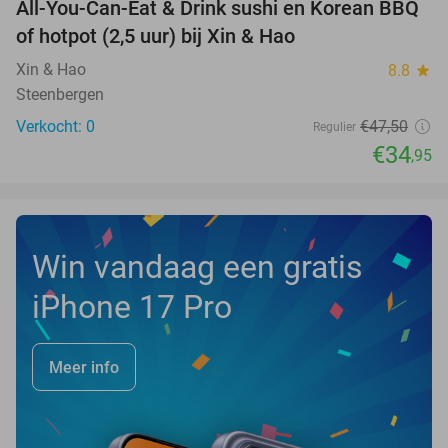
All-You-Can-Eat & Drink sushi en Korean BBQ
26%
NEW
of hotpot (2,5 uur) bij Xin & Hao
TODAY
Xin & Hao
8.8
star
Steenbergen
Verkocht: 0
€47
,50
Regulier
€34
,95
Win vandaag een gratis
iPhone 17 Pro
Meer info