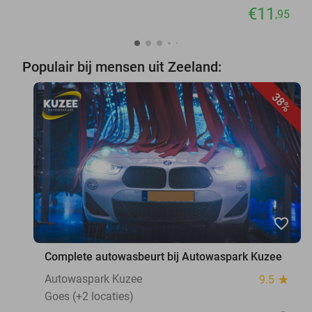
€11
,95
Populair bij mensen uit Zeeland:
38%
favorite_border
Complete autowasbeurt bij Autowaspark Kuzee
Autowaspark Kuzee
9.5
star
Goes (+2 locaties)