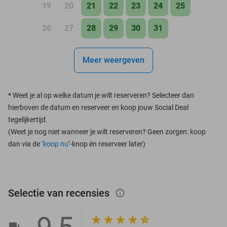
19
20
21
22
23
24
25
26
27
28
29
30
31
Meer weergeven
*
Weet je al op welke datum je wilt reserveren? Selecteer dan
hierboven de datum en reserveer en koop jouw Social Deal
tegelijkertijd.
(Weet je nog niet wanneer je wilt reserveren? Geen zorgen: koop
dan via de ‘
koop nu
’-knop én reserveer later)
Selectie van recensies
info_outlined