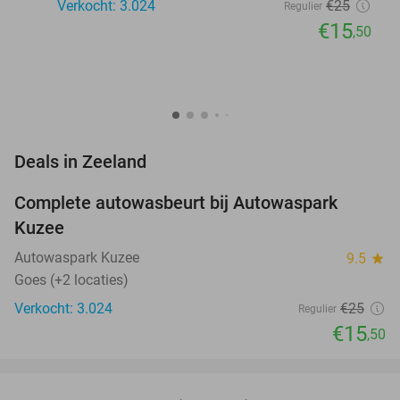
Verkocht: 3.024
€25
Regulier
€15
,50
favorite_border
Deals in Zeeland
Complete autowasbeurt bij Autowaspark
38%
Kuzee
Autowaspark Kuzee
9.5
star
Goes (+2 locaties)
Verkocht: 3.024
€25
Regulier
€15
,50
favorite_border