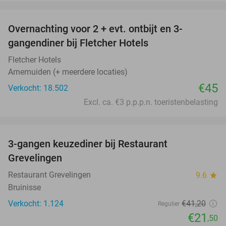
favorite_border
Overnachting voor 2 + evt. ontbijt en 3-
gangendiner bij Fletcher Hotels
Fletcher Hotels
Arnemuiden (+ meerdere locaties)
€45
Verkocht: 18.502
Excl. ca. €3 p.p.p.n. toeristenbelasting
favorite_border
3-gangen keuzediner bij Restaurant
48%
Grevelingen
Restaurant Grevelingen
9.6
star
Bruinisse
Verkocht: 1.124
€41
,20
Regulier
€21
,50