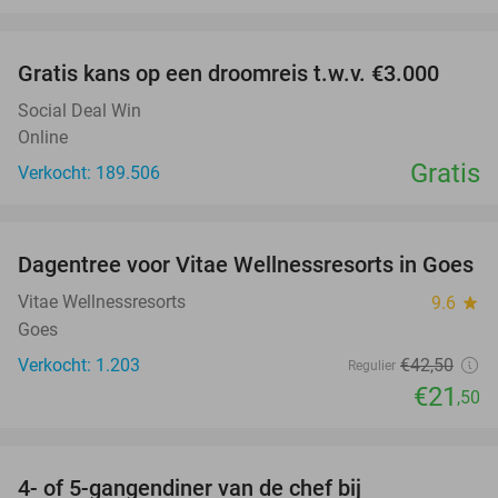
favorite_border
Gratis kans op een droomreis t.w.v. €3.000
Social Deal Win
Online
Gratis
Verkocht: 189.506
favorite_border
Dagentree voor Vitae Wellnessresorts in Goes
49%
Vitae Wellnessresorts
9.6
star
Goes
Verkocht: 1.203
€42
,50
Regulier
€21
,50
favorite_border
4- of 5-gangendiner van de chef bij
33%