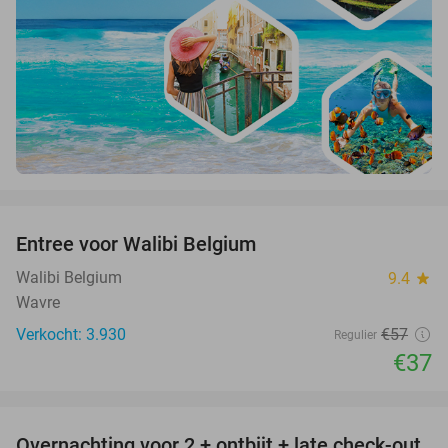
favorite_border
Entree voor Walibi Belgium
35%
Walibi Belgium
9.4
star
Wavre
Verkocht: 3.930
€57
Regulier
€37
favorite_border
Overnachting voor 2 + ontbijt + late check-out