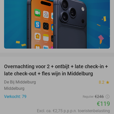
favorite_border
Overnachting voor 2 + ontbijt + late check-in +
52%
late check-out + fles wijn in Middelburg
De Bij Middelburg
8.2
star
Middelburg
Verkocht: 79
€246
Regulier
€119
Excl. ca. €2,75 p.p.p.n. toeristenbelasting