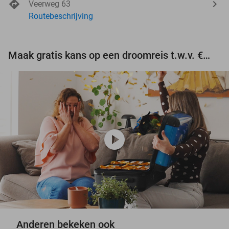
Veerweg 63
Routebeschrijving
Maak gratis kans op een droomreis t.w.v. €3.000!
play_circle
Anderen bekeken ook