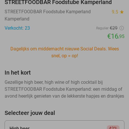
STREETFOODBAR Foodstube Kamperland
STREETFOODBAR Foodstube Kamperland
9.5
star
Kamperland
Verkocht: 23
€29
Regulier
€16
,95
Dagelijks om middernacht nieuwe Social Deals. Wees
snel, op = op!
In het kort
Gezellige high beer, high wine of high cocktail bij
STREETFOODBAR Foodstube Kamperland: een middag of
avond heerlijk genieten van de lekkerste hapjes en drankjes
Selecteer jouw deal
High beer
42%