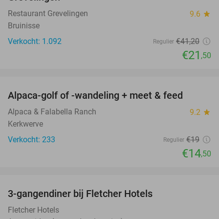
Restaurant Grevelingen
9.6
star
Bruinisse
Verkocht: 1.092
€41
,20
Regulier
€21
,50
favorite_border
Alpaca-golf of -wandeling + meet & feed
24%
Alpaca & Falabella Ranch
9.2
star
Kerkwerve
Verkocht: 233
€19
Regulier
€14
,50
favorite_border
3-gangendiner bij Fletcher Hotels
42%
Fletcher Hotels