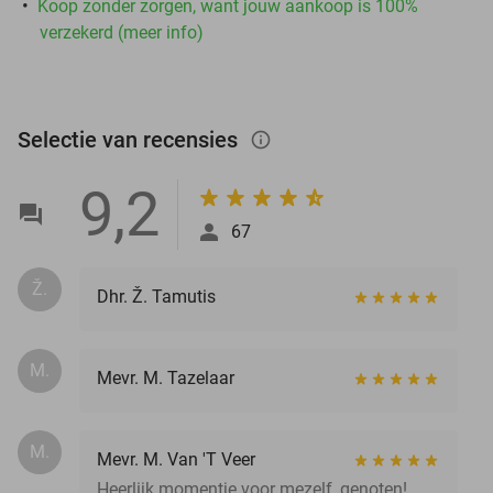
Koop zonder zorgen, want jouw aankoop is 100%
verzekerd (meer info)
Selectie van recensies
info_outlined
9,2
67
Ž.
Dhr. Ž. Tamutis
M.
Mevr. M. Tazelaar
M.
Mevr. M. Van 'T Veer
Heerlijk momentje voor mezelf, genoten!