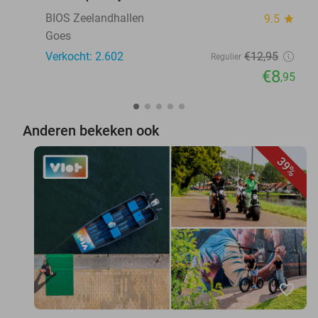
BIOS Zeelandhallen
9.5
star
Goes
Verkocht: 2.602
€12
,95
Regulier
€8
,95
Anderen bekeken ook
39%
favorite_border