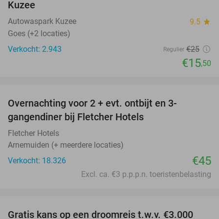
Kuzee
Autowaspark Kuzee
9.5
star
Goes (+2 locaties)
Verkocht: 2.943
€25
Regulier
€15
,50
favorite_border
Overnachting voor 2 + evt. ontbijt en 3-
gangendiner bij Fletcher Hotels
Fletcher Hotels
Arnemuiden (+ meerdere locaties)
€45
Verkocht: 18.326
Excl. ca. €3 p.p.p.n. toeristenbelasting
favorite_border
Gratis kans op een droomreis t.w.v. €3.000