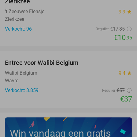
Zierikzee
‘t Zeeuwse Flensje
9.9
star
Zierikzee
Verkocht: 96
€17
,85
Regulier
€10
,95
favorite_border
Entree voor Walibi Belgium
35%
Walibi Belgium
9.4
star
Wavre
Verkocht: 3.859
€57
Regulier
€37
Win vandaag een gratis