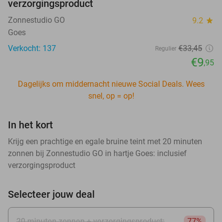
verzorgingsproduct
Zonnestudio GO
9.2
star
Goes
Verkocht: 137
€33
,45
Regulier
€9
,95
Dagelijks om middernacht nieuwe Social Deals. Wees
snel, op = op!
In het kort
Krijg een prachtige en egale bruine teint met 20 minuten
zonnen bij Zonnestudio GO in hartje Goes: inclusief
verzorgingsproduct
Selecteer jouw deal
20 minuten zonnen + verzorgingsproduct:
77%