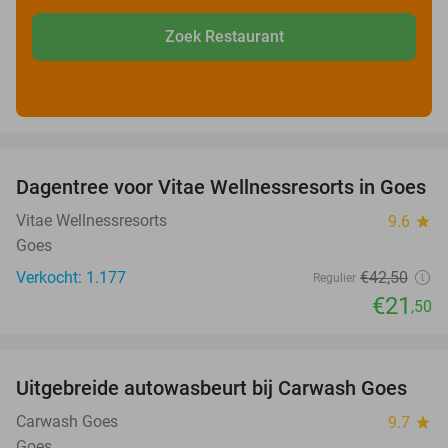
Zoek Restaurant
favorite_border
Dagentree voor Vitae Wellnessresorts in Goes
49%
Vitae Wellnessresorts
9.6
star
Goes
Verkocht: 1.177
€42
,50
Regulier
€21
,50
favorite_border
Uitgebreide autowasbeurt bij Carwash Goes
36%
Carwash Goes
9.7
star
Goes