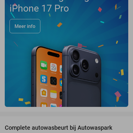
iPhone 17 Pro
Meer info
favorite_border
Complete autowasbeurt bij Autowaspark
38%