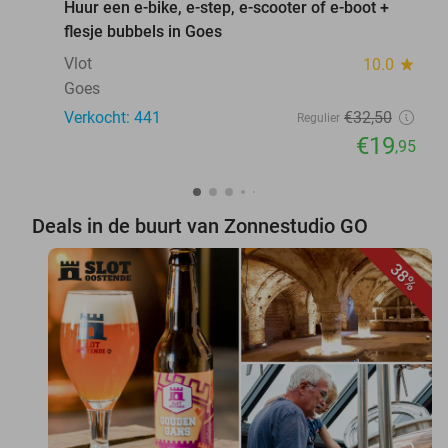
Huur een e-bike, e-step, e-scooter of e-boot +
flesje bubbels in Goes
Vlot
10.0
star
Goes
Verkocht: 441
€32
,50
Regulier
€19
,95
Deals in de buurt van Zonnestudio GO
38%