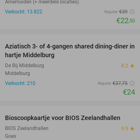
Arnemuiden (+ meerdere locaties)
Verkocht: 13.822
€39
Regulier
€22
,50
favorite_border
Aziatisch 3- of 4-gangen shared dining-diner in
36%
hartje Middelburg
De Bij Middelburg
8.2
star
Middelburg
Verkocht: 210
€37
,75
Regulier
€24
favorite_border
Bioscoopkaartje voor BIOS Zeelandhallen
31%
BIOS Zeelandhallen
9.5
star
Goes