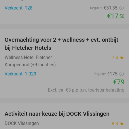
Verkocht: 128
€31
,35
Regulier
€17
,50
favorite_border
Overnachting voor 2 + wellness + evt. ontbijt
55%
bij Fletcher Hotels
Wellness-Hotel Fletcher
7.4
star
Kamperland (+9 locaties)
Verkocht: 1.029
€175
Regulier
€79
Excl. ca. €3 p.p.p.n. toeristenbelasting
favorite_border
Activiteit naar keuze bij DOCK Vlissingen
27%
DOCK Vlissingen
8.8
star