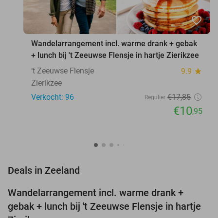
favorite_border
Wandelarrangement incl. warme drank + gebak
+ lunch bij 't Zeeuwse Flensje in hartje Zierikzee
‘t Zeeuwse Flensje
9.9
star
Zierikzee
Verkocht: 96
€17
,85
Regulier
€10
,95
favorite_border
Deals in Zeeland
Wandelarrangement incl. warme drank +
39%
NEW
gebak + lunch bij 't Zeeuwse Flensje in hartje
TODAY