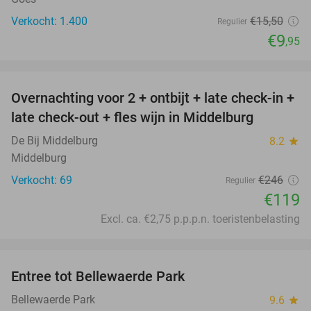
Verkocht: 1.400
€15
,50
Regulier
€9
,95
favorite_border
Overnachting voor 2 + ontbijt + late check-in +
52%
late check-out + fles wijn in Middelburg
De Bij Middelburg
8.2
star
Middelburg
Verkocht: 69
€246
Regulier
€119
Excl. ca. €2,75 p.p.p.n. toeristenbelasting
favorite_border
Entree tot Bellewaerde Park
38%
Bellewaerde Park
9.6
star