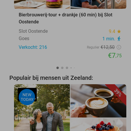
favorite_border
Bierbrouwerij-tour + drankje (60 min) bij Slot
Oostende
Slot Oostende
9.4
star
Goes
1 min.
directions_walk
Verkocht: 216
€12
,50
Regulier
€7
,75
Populair bij mensen uit Zeeland:
39%
NEW
TODAY