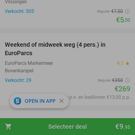
Vlissingen
Verkocht: 505
€7
,50
Regulier
€5
,50
favorite_border
Weekend of midweek weg (4 pers.) in
25%
EuroParcs
EuroParcs Markermeer
9.1
star
Bovenkarspel
Verkocht: 29
€358
Regulier
€269
Excl. €2 p.p.p.n. en bedlinnen €13,50 p.p.
close
OPEN IN APP
favorite_border
(Hyper)bowlen (1 of 1,5 uur) voor 1 tot 6
33%
€9
shopping_cart
Selecteer deal
,95
personen