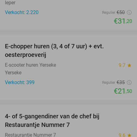
Ieper
Verkocht: 2.220
€50
Regulier
€31
,20
favorite_border
E-chopper huren (3, 4 of 7 uur) + evt.
39%
oesterproeverij
E-scooter huren Yerseke
9.7
star
Yerseke
Verkocht: 399
€35
Regulier
€21
,50
favorite_border
4- of 5-gangendiner van de chef bij
33%
Restaurantje Nummer 7
Restaurantje Nummer 7
9.6
star