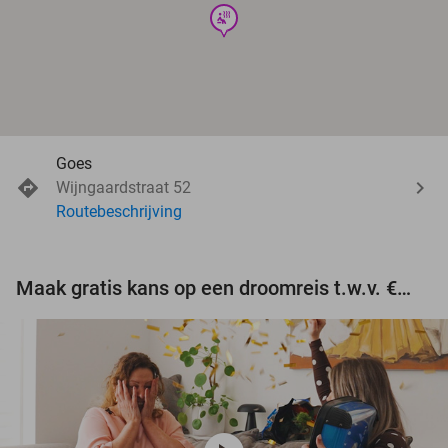
wellness
Goes
Wijngaardstraat 52
Routebeschrijving
Maak gratis kans op een droomreis t.w.v. €3.000!