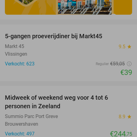
favorite_border
5-gangen proeverijdiner bij Markt45
34%
Markt 45
9.5
star
Vlissingen
Verkocht: 623
€59
,05
Regulier
€39
favorite_border
Midweek of weekend weg voor 4 tot 6
personen in Zeeland
Summio Parc Port Greve
8.9
star
Brouwershaven
€244
Verkocht: 497
,75