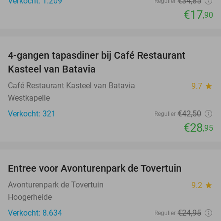
Verkocht: 1.209
€34
,85
Regulier
€17
,90
favorite_border
4-gangen tapasdiner bij Café Restaurant
32%
Kasteel van Batavia
Café Restaurant Kasteel van Batavia
9.7
star
Westkapelle
Verkocht: 321
€42
,50
Regulier
€28
,95
favorite_border
Entree voor Avonturenpark de Tovertuin
34%
Avonturenpark de Tovertuin
9.2
star
Hoogerheide
Verkocht: 8.634
€24
,95
Regulier