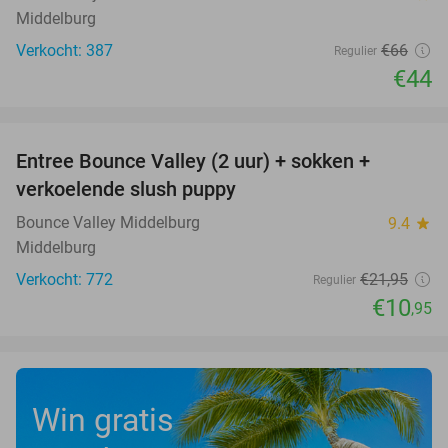
Middelburg
Verkocht: 387
€66
Regulier
€44
favorite_border
Entree Bounce Valley (2 uur) + sokken +
50%
verkoelende slush puppy
Bounce Valley Middelburg
9.4
star
Middelburg
Verkocht: 772
€21
,95
Regulier
€10
,95
Win gratis