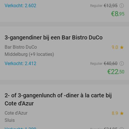
Verkocht: 2.602
€12
,95
Regulier
€8
,95
favorite_border
3-gangendiner bij een Bar Bistro DuCo
45%
Bar Bistro DuCo
9.0
star
Middelburg (+9 locaties)
Verkocht: 2.412
€40
,60
Regulier
€22
,50
favorite_border
2- of 3-gangenlunch of -diner à la carte bij
49%
Cote d'Azur
Cote d'Azur
8.9
star
Sluis