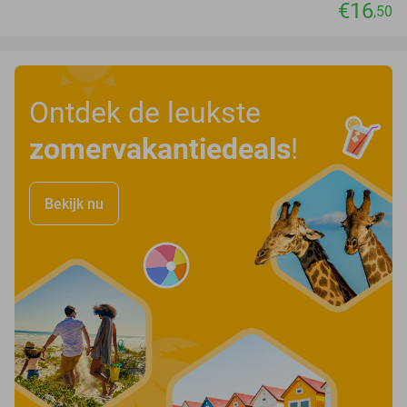
€16
,50
Ontdek de leukste
zomervakantiedeals
!
Bekijk nu