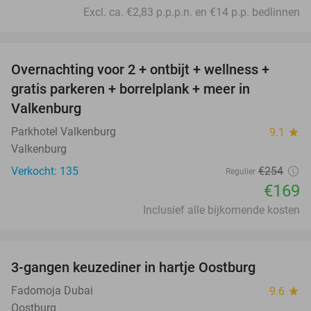
Excl. ca. €2,83 p.p.p.n. en €14 p.p. bedlinnen
favorite_border
Overnachting voor 2 + ontbijt + wellness +
33%
gratis parkeren + borrelplank + meer in
Valkenburg
Parkhotel Valkenburg
9.1
star
Valkenburg
Verkocht: 135
€254
Regulier
€169
Inclusief alle bijkomende kosten
favorite_border
3-gangen keuzediner in hartje Oostburg
44%
Fadomoja Dubai
9.6
star
Oostburg