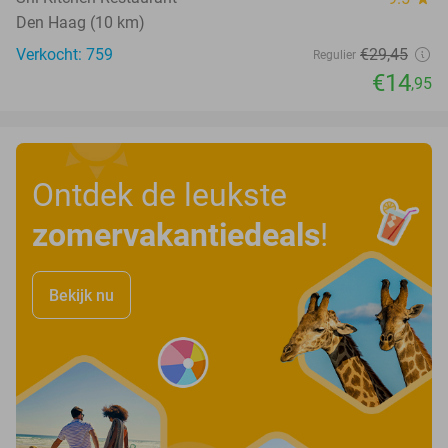
Den Haag (10 km)
Verkocht: 759
€29
,45
Regulier
€14
,95
Ontdek de leukste
zomervakantiedeals
!
Bekijk nu