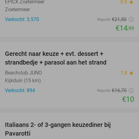
EPICX Zoetermeer
8.9
star
Zoetermeer
Verkocht: 3.570
€21
,50
Regulier
€14
,99
favorite_border
Gerecht naar keuze + evt. dessert +
40%
strandbedje + parasol aan het strand
Beachclub JUNO
7.8
star
Kijkduin (15 km)
Verkocht: 894
€16
,70
Regulier
€10
favorite_border
Italiaans 2- of 3-gangen keuzediner bij
27%
Pavarotti