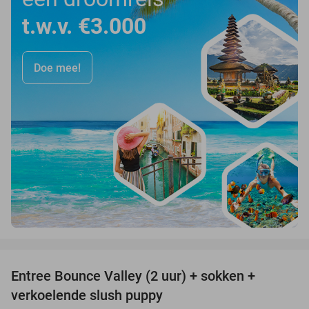
t.w.v. €3.000
Doe mee!
favorite_border
Entree Bounce Valley (2 uur) + sokken +
46%
verkoelende slush puppy