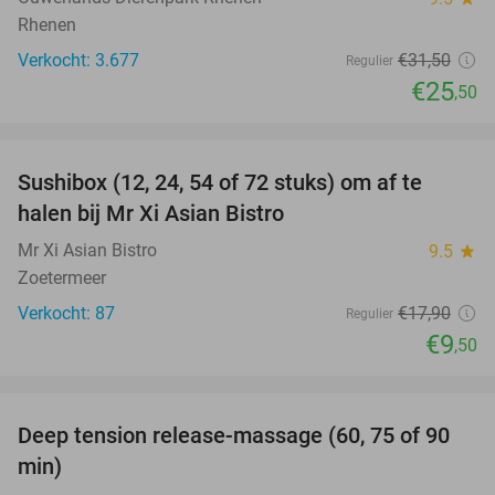
Rhenen
Verkocht: 3.677
€31
,50
Regulier
€25
,50
favorite_border
Sushibox (12, 24, 54 of 72 stuks) om af te
47%
halen bij Mr Xi Asian Bistro
Mr Xi Asian Bistro
9.5
star
Zoetermeer
Verkocht: 87
€17
,90
Regulier
€9
,50
favorite_border
Deep tension release-massage (60, 75 of 90
49%
min)