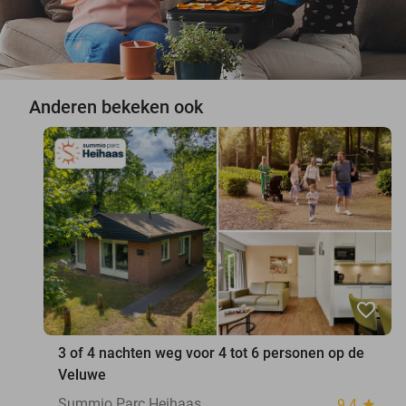
Anderen bekeken ook
favorite_border
3 of 4 nachten weg voor 4 tot 6 personen op de
Veluwe
Summio Parc Heihaas
9.4
star