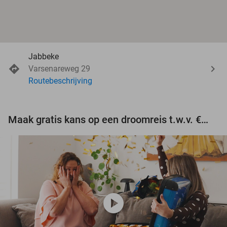
Jabbeke
Varsenareweg 29
Routebeschrijving
Maak gratis kans op een droomreis t.w.v. €3.000!
play_circle