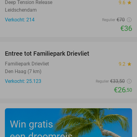
Deep Tension Release
9.6
star
Leidschendam
Verkocht: 214
€70
Regulier
€36
favorite_border
Entree tot Familiepark Drievliet
21%
Familiepark Drievliet
9.2
star
Den Haag (7 km)
Verkocht: 25.123
€33
,50
Regulier
€26
,50
Win gratis
een droomreis