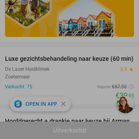
favorite_border
Luxe gezichtsbehandeling naar keuze (60 min)
54%
De Laser Huidkliniek
8.9
star
Zoetermeer
Verkocht: 75
€87
,50
Regulier
€39
,95
close
OPEN IN APP
favorite_border
Hoofdgerecht + drankje naar keuze bij Arman
30%
Uyghur Restaurant in hartje Den Haag
Uitverkocht!