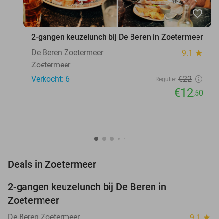
favorite_border
2-gangen keuzelunch bij De Beren in Zoetermeer
De Beren Zoetermeer
9.1
star
Zoetermeer
Verkocht: 6
€22
Regulier
€12
,50
favorite_border
Deals in Zoetermeer
2-gangen keuzelunch bij De Beren in
43%
NEW
Zoetermeer
TODAY
De Beren Zoetermeer
9.1
star