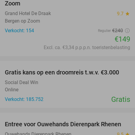
Zoom
Grand Hotel De Draak
9.7
star
Bergen op Zoom
Verkocht: 154
€240
Regulier
€149
Excl. ca. €3,34 p.p.p.n. toeristenbelasting
favorite_border
Gratis kans op een droomreis t.w.v. €3.000
Social Deal Win
Online
Gratis
Verkocht: 185.752
favorite_border
Entree voor Ouwehands Dierenpark Rhenen
19%
Ouwehands Dierenpark Rhenen
9.5
star