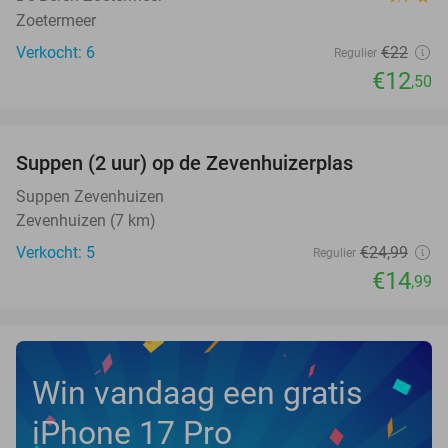
Zoetermeer
Verkocht: 6
€22
Regulier
€12
,50
favorite_border
Suppen (2 uur) op de Zevenhuizerplas
40%
NEW
TODAY
Suppen Zevenhuizen
Zevenhuizen (7 km)
Verkocht: 5
€24
,99
Regulier
€14
,99
Win vandaag een gratis
iPhone 17 Pro