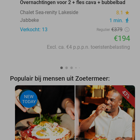
Overnachtingen voor 2 + fles cava + bubbelbad
Chalet Sea-renity Lakeside
8.1
star
Jabbeke
1 min.
directions_walk
Verkocht: 13
€379
Regulier
€194
Excl. ca. €4 p.p.p.n. toeristenbelasting
Populair bij mensen uit Zoetermeer:
43%
NEW
TODAY