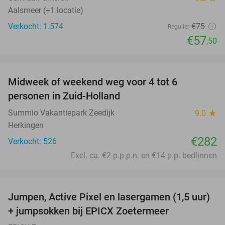
Aalsmeer (+1 locatie)
Verkocht: 1.574
€75
Regulier
€57
,50
favorite_border
Midweek of weekend weg voor 4 tot 6
personen in Zuid-Holland
Summio Vakantiepark Zeedijk
9.0
star
Herkingen
€282
Verkocht: 526
Excl. ca. €2 p.p.p.n. en €14 p.p. bedlinnen
favorite_border
Jumpen, Active Pixel en lasergamen (1,5 uur)
30%
+ jumpsokken bij EPICX Zoetermeer