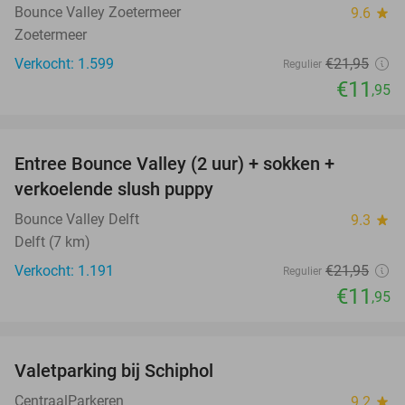
Bounce Valley Zoetermeer
9.6
star
Zoetermeer
Verkocht: 1.599
€21
,95
Regulier
€11
,95
favorite_border
Entree Bounce Valley (2 uur) + sokken +
46%
verkoelende slush puppy
Bounce Valley Delft
9.3
star
Delft (7 km)
Verkocht: 1.191
€21
,95
Regulier
€11
,95
favorite_border
Valetparking bij Schiphol
23%
CentraalParkeren
9.2
star