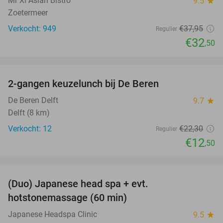
Mr Xi Asian Bistro
9.5
star
Zoetermeer
Verkocht: 949
€37
,95
Regulier
€32
,50
favorite_border
2-gangen keuzelunch bij De Beren
44%
NEW
TODAY
De Beren Delft
9.7
star
Delft (8 km)
Verkocht: 12
€22
,30
Regulier
€12
,50
favorite_border
(Duo) Japanese head spa + evt.
45%
hotstonemassage (60 min)
Japanese Headspa Clinic
9.5
star