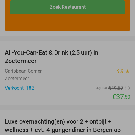
Zoek Restaurant
favorite_border
All-You-Can-Eat & Drink (2,5 uur) in
24%
Zoetermeer
Caribbean Corner
9.9
star
Zoetermeer
Verkocht: 182
€49
,50
Regulier
€37
,50
favorite_border
Luxe overnachting(en) voor 2 + ontbijt +
38%
wellness + evt. 4-gangendiner in Bergen op