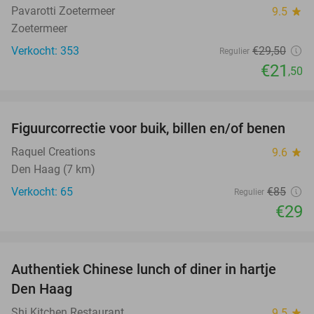
Pavarotti Zoetermeer
9.5
star
Zoetermeer
Verkocht: 353
€29
,50
Regulier
€21
,50
favorite_border
Figuurcorrectie voor buik, billen en/of benen
66%
Raquel Creations
9.6
star
Den Haag (7 km)
Verkocht: 65
€85
Regulier
€29
favorite_border
Authentiek Chinese lunch of diner in hartje
49%
Den Haag
Shi Kitchen Restaurant
9.5
star