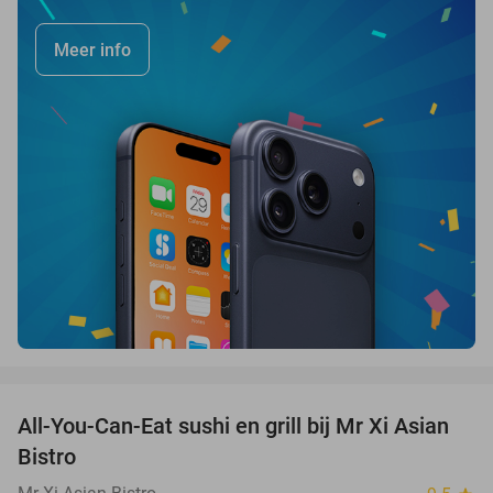
Meer info
favorite_border
All-You-Can-Eat sushi en grill bij Mr Xi Asian
14%
Bistro