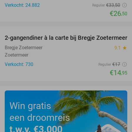
Verkocht: 24.882
€33
,50
Regulier
€26
,50
favorite_border
2-gangendiner à la carte bij Bregje Zoetermeer
12%
Bregje Zoetermeer
9.1
star
Zoetermeer
Verkocht: 730
€17
Regulier
€14
,95
Win gratis
een droomreis
t.w.v. €3.000