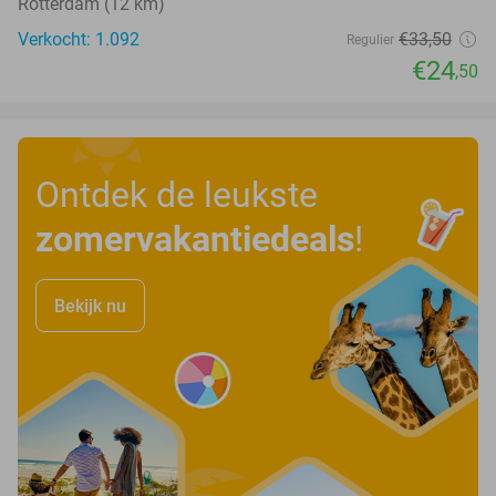
Rotterdam (12 km)
Verkocht: 1.092
€33
,50
Regulier
€24
,50
Ontdek de leukste
zomervakantiedeals
!
Bekijk nu