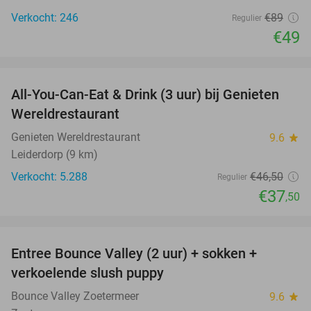
Verkocht: 246
€89
Regulier
€49
favorite_border
All-You-Can-Eat & Drink (3 uur) bij Genieten
19%
Wereldrestaurant
Genieten Wereldrestaurant
9.6
star
Leiderdorp (9 km)
Verkocht: 5.288
€46
,50
Regulier
€37
,50
favorite_border
Entree Bounce Valley (2 uur) + sokken +
46%
verkoelende slush puppy
Bounce Valley Zoetermeer
9.6
star