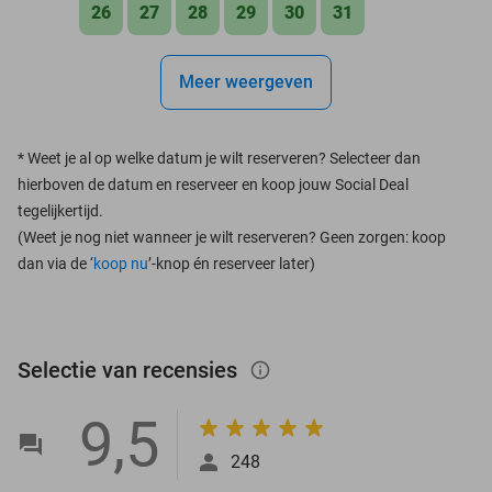
26
27
28
29
30
31
Meer weergeven
*
Weet je al op welke datum je wilt reserveren? Selecteer dan
hierboven de datum en reserveer en koop jouw Social Deal
tegelijkertijd.
(Weet je nog niet wanneer je wilt reserveren? Geen zorgen: koop
dan via de ‘
koop nu
’-knop én reserveer later)
Selectie van recensies
info_outlined
9,5
248