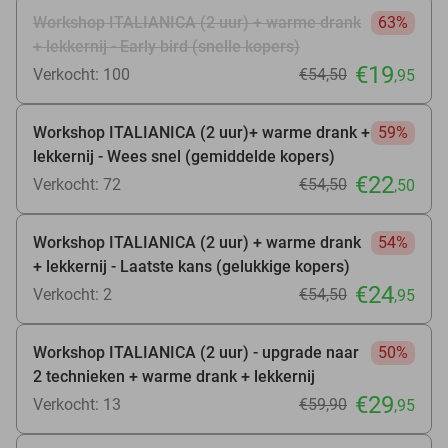
Workshop ITALIANICA (2 uur) + warme drank
63%
+ lekkernij - Early bird (snelle kopers)
€19
Verkocht: 100
€54
,50
,95
Workshop ITALIANICA (2 uur)+ warme drank +
59%
lekkernij - Wees snel (gemiddelde kopers)
€22
Verkocht: 72
€54
,50
,50
Workshop ITALIANICA (2 uur) + warme drank
54%
+ lekkernij - Laatste kans (gelukkige kopers)
€24
Verkocht: 2
€54
,50
,95
Workshop ITALIANICA (2 uur) - upgrade naar
50%
2 technieken + warme drank + lekkernij
€29
Verkocht: 13
€59
,90
,95