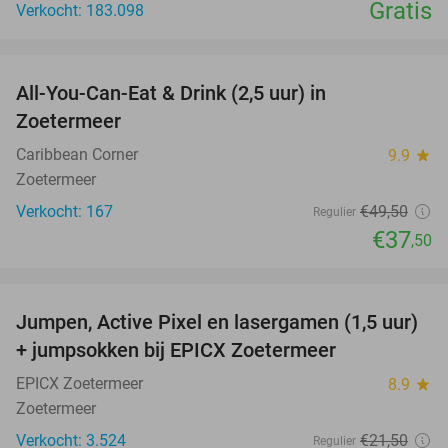
Gratis
Verkocht: 183.098
favorite_border
All-You-Can-Eat & Drink (2,5 uur) in
24%
Zoetermeer
Caribbean Corner
9.9
star
Zoetermeer
Verkocht: 167
€49
,50
Regulier
€37
,50
favorite_border
Jumpen, Active Pixel en lasergamen (1,5 uur)
30%
+ jumpsokken bij EPICX Zoetermeer
EPICX Zoetermeer
8.9
star
Zoetermeer
Verkocht: 3.524
€21
,50
Regulier