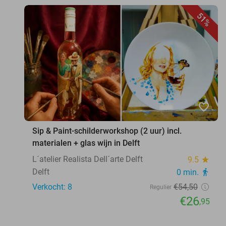
51%
favorite_border
Sip & Paint-schilderworkshop (2 uur) incl.
materialen + glas wijn in Delft
L´atelier Realista Dell´arte Delft
9.5
star
Delft
0 min.
directions_walk
Verkocht: 8
€54
,50
Regulier
€26
,95