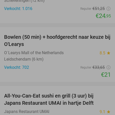
Scheveningen (12 km)
Verkocht: 1.016
€51
,25
Regulier
€24
,95
favorite_border
Bowlen (50 min) + hoofdgerecht naar keuze bij
38%
O'Learys
O´Learys Mall of the Netherlands
8.5
star
Leidschendam (6 km)
Verkocht: 702
€33
,65
Regulier
€21
favorite_border
All-You-Can-Eat sushi en grill (3 uur) bij
22%
Japans Restaurant UMAI in hartje Delft
Japans Restaurant UMAI
9.1
star