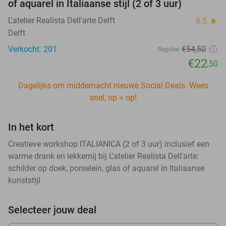
of aquarel in Italiaanse stijl (2 of 3 uur)
L'atelier Realista Dell'arte Delft
9.5
star
Delft
Verkocht: 201
€54
,50
Regulier
€22
,50
Dagelijks om middernacht nieuwe Social Deals. Wees
snel, op = op!
In het kort
Creatieve workshop ITALIANICA (2 of 3 uur) inclusief een
warme drank en lekkernij bij L'atelier Realista Dell'arte:
schilder op doek, porselein, glas of aquarel in Italiaanse
kunststijl
Selecteer jouw deal