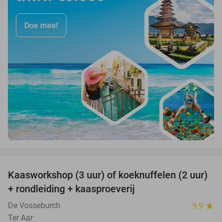
Doe mee!
favorite_border
Kaasworkshop (3 uur) of koeknuffelen (2 uur)
45%
+ rondleiding + kaasproeverij
De Vosseburch
9.9
star
Ter Aar