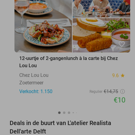
favorite_border
12-uurtje of 2-gangenlunch à la carte bij Chez
Lou Lou
Chez Lou Lou
9.6
star
Zoetermeer
Verkocht: 1.150
€14
,75
Regulier
€10
Deals in de buurt van L'atelier Realista
Dell'arte Delft