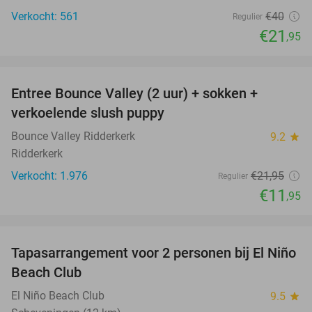
Verkocht: 561
€40
Regulier
€21
,95
favorite_border
Entree Bounce Valley (2 uur) + sokken +
46%
verkoelende slush puppy
Bounce Valley Ridderkerk
9.2
star
Ridderkerk
Verkocht: 1.976
€21
,95
Regulier
€11
,95
favorite_border
Tapasarrangement voor 2 personen bij El Niño
51%
Beach Club
El Niño Beach Club
9.5
star