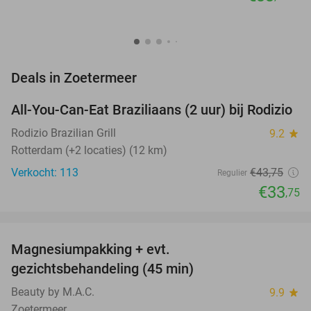
favorite_border
Deals in Zoetermeer
All-You-Can-Eat Braziliaans (2 uur) bij Rodizio
23%
NEW
TODAY
Rodizio Brazilian Grill
9.2
star
Rotterdam (+2 locaties) (12 km)
Verkocht: 113
€43
,75
Regulier
€33
,75
favorite_border
Magnesiumpakking + evt.
42%
gezichtsbehandeling (45 min)
Beauty by M.A.C.
9.9
star
Zoetermeer