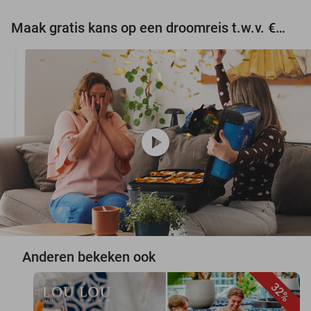
Maak gratis kans op een droomreis t.w.v. €3.000!
play_circle
Anderen bekeken ook
32%