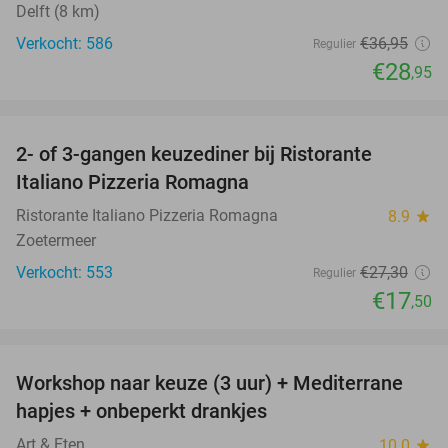
Delft (8 km)
Verkocht: 586
€36
,95
Regulier
€28
,95
favorite_border
2- of 3-gangen keuzediner bij Ristorante
36%
Italiano Pizzeria Romagna
Ristorante Italiano Pizzeria Romagna
8.9
star
Zoetermeer
Verkocht: 553
€27
,30
Regulier
€17
,50
favorite_border
Workshop naar keuze (3 uur) + Mediterrane
54%
hapjes + onbeperkt drankjes
Art & Eten
10.0
star