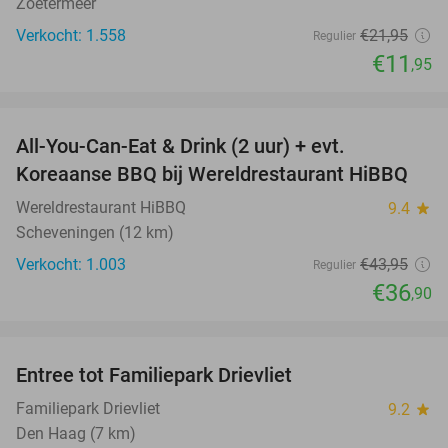
Zoetermeer
Verkocht: 1.558
€21
,95
Regulier
€11
,95
favorite_border
All-You-Can-Eat & Drink (2 uur) + evt.
16%
Koreaanse BBQ bij Wereldrestaurant HiBBQ
Wereldrestaurant HiBBQ
9.4
star
Scheveningen (12 km)
Verkocht: 1.003
€43
,95
Regulier
€36
,90
favorite_border
Entree tot Familiepark Drievliet
21%
Familiepark Drievliet
9.2
star
Den Haag (7 km)