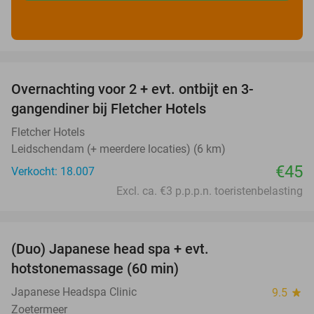
favorite_border
Overnachting voor 2 + evt. ontbijt en 3-
gangendiner bij Fletcher Hotels
Fletcher Hotels
Leidschendam (+ meerdere locaties) (6 km)
€45
Verkocht: 18.007
Excl. ca. €3 p.p.p.n. toeristenbelasting
favorite_border
(Duo) Japanese head spa + evt.
45%
hotstonemassage (60 min)
Japanese Headspa Clinic
9.5
star
Zoetermeer