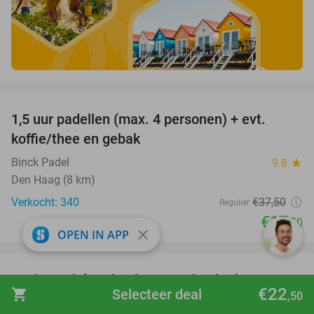
favorite_border
1,5 uur padellen (max. 4 personen) + evt.
53%
koffie/thee en gebak
Binck Padel
9.8
star
Den Haag (8 km)
Verkocht: 340
€37
,50
Regulier
€17
,50
close
OPEN IN APP
favorite_border
100%
60 dagen luisterboeken en e-books (20
€22
shopping_cart
Selecteer deal
,50
luisteruren)