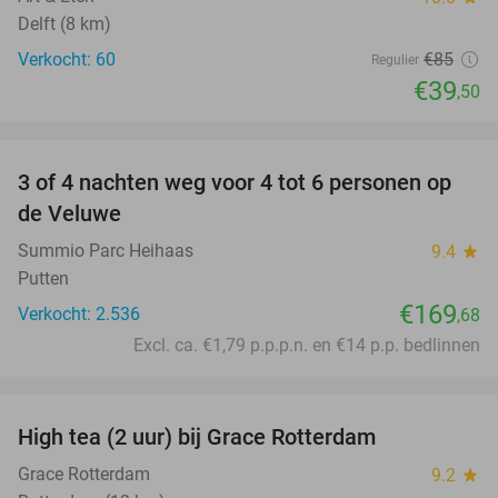
Delft (8 km)
Verkocht: 60
€85
Regulier
€39
,50
favorite_border
3 of 4 nachten weg voor 4 tot 6 personen op
de Veluwe
Summio Parc Heihaas
9.4
star
Putten
€169
Verkocht: 2.536
,68
Excl. ca. €1,79 p.p.p.n. en €14 p.p. bedlinnen
favorite_border
High tea (2 uur) bij Grace Rotterdam
27%
Grace Rotterdam
9.2
star