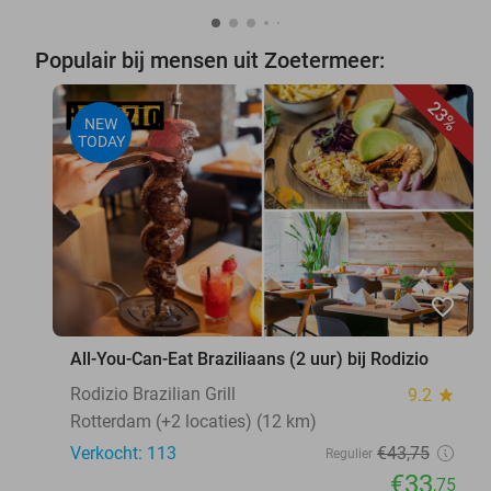
Populair bij mensen uit Zoetermeer:
23%
NEW
TODAY
favorite_border
All-You-Can-Eat Braziliaans (2 uur) bij Rodizio
Rodizio Brazilian Grill
9.2
star
Rotterdam (+2 locaties) (12 km)
Verkocht: 113
€43
,75
Regulier
€33
,75