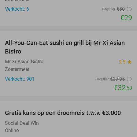
Verkocht: 6
€50
Regulier
€29
favorite_border
All-You-Can-Eat sushi en grill bij Mr Xi Asian
14%
Bistro
Mr Xi Asian Bistro
9.5
star
Zoetermeer
Verkocht: 901
€37
,95
Regulier
€32
,50
favorite_border
Gratis kans op een droomreis t.w.v. €3.000
Social Deal Win
Online