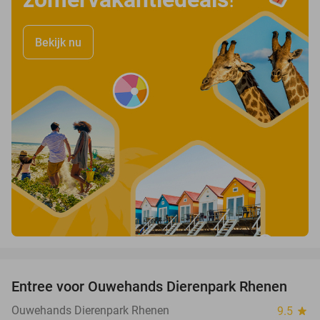
Bekijk nu
favorite_border
Entree voor Ouwehands Dierenpark Rhenen
19%
Ouwehands Dierenpark Rhenen
9.5
star