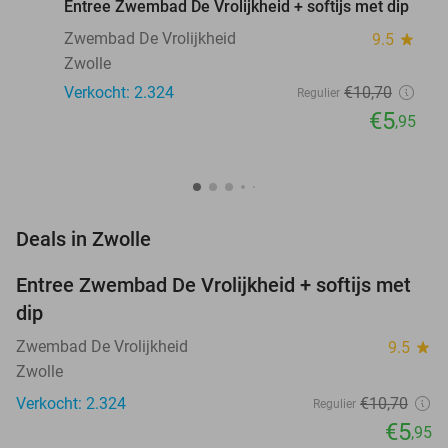
Entree Zwembad De Vrolijkheid + softijs met dip
Zwembad De Vrolijkheid
9.5
star
Zwolle
Verkocht: 2.324
€10
,70
Regulier
€5
,95
favorite_border
Deals in Zwolle
Entree Zwembad De Vrolijkheid + softijs met
44%
dip
Zwembad De Vrolijkheid
9.5
star
Zwolle
Verkocht: 2.324
€10
,70
Regulier
€5
,95