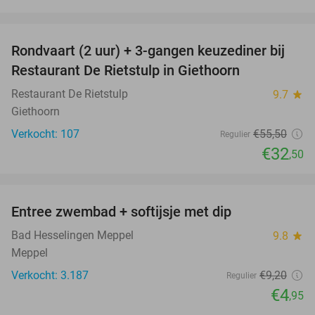
favorite_border
Rondvaart (2 uur) + 3-gangen keuzediner bij
41%
Restaurant De Rietstulp in Giethoorn
Restaurant De Rietstulp
9.7
star
Giethoorn
Verkocht: 107
€55
,50
Regulier
€32
,50
favorite_border
Entree zwembad + softijsje met dip
46%
Bad Hesselingen Meppel
9.8
star
Meppel
Verkocht: 3.187
€9
,20
Regulier
€4
,95