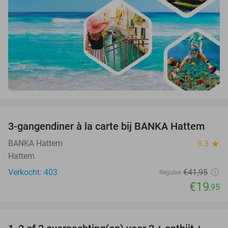
favorite_border
3-gangendiner à la carte bij BANKA Hattem
52%
BANKA Hattem
9.3
star
Hattem
Verkocht: 403
€41
,95
Regulier
€19
,95
favorite_border