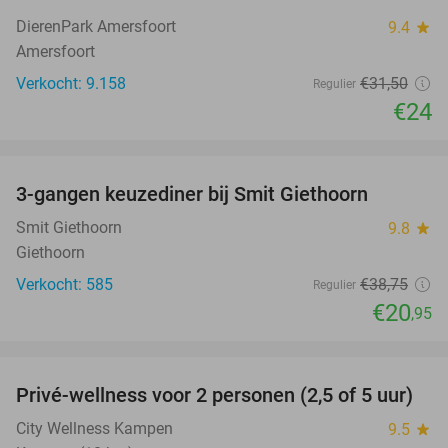
24%
DierenPark Amersfoort
9.4
star
Amersfoort
Verkocht: 9.158
€31
,50
Regulier
€24
favorite_border
3-gangen keuzediner bij Smit Giethoorn
46%
Smit Giethoorn
9.8
star
Giethoorn
Verkocht: 585
€38
,75
Regulier
€20
,95
favorite_border
Privé-wellness voor 2 personen (2,5 of 5 uur)
41%
City Wellness Kampen
9.5
star