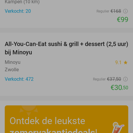
Kampen (10 km)
Verkocht: 20
€168
Regulier
€99
favorite_border
All-You-Can-Eat sushi & grill + dessert (2,5 uur)
19%
bij Minoyu
Minoyu
9.1
star
Zwolle
Verkocht: 472
€37
,50
Regulier
€30
,50
Ontdek de leukste
zomervakantiedeals
!