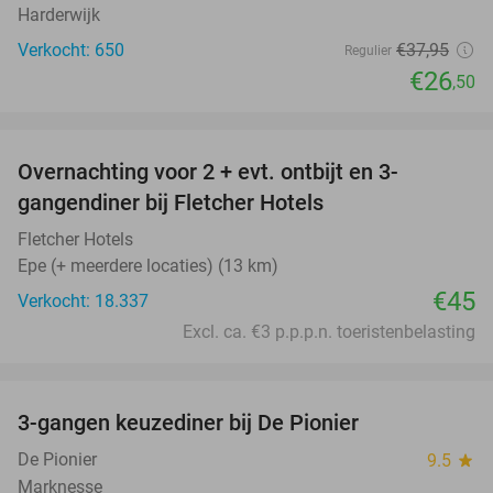
Harderwijk
Verkocht: 650
€37
,95
Regulier
€26
,50
favorite_border
Overnachting voor 2 + evt. ontbijt en 3-
gangendiner bij Fletcher Hotels
Fletcher Hotels
Epe (+ meerdere locaties) (13 km)
€45
Verkocht: 18.337
Excl. ca. €3 p.p.p.n. toeristenbelasting
favorite_border
3-gangen keuzediner bij De Pionier
48%
De Pionier
9.5
star
Marknesse