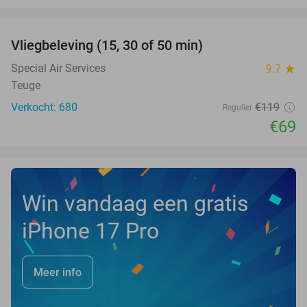
favorite_border
Vliegbeleving (15, 30 of 50 min)
42%
NEW
TODAY
Special Air Services
9.7
star
Teuge
Verkocht: 680
€119
Regulier
€69
Win vandaag een gratis
iPhone 17 Pro
Meer info