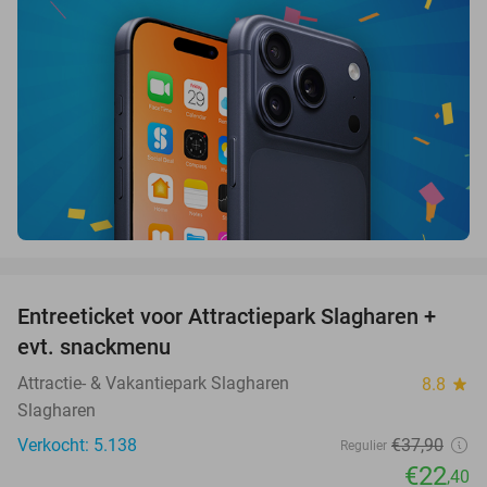
favorite_border
Entreeticket voor Attractiepark Slagharen +
41%
evt. snackmenu
Attractie- & Vakantiepark Slagharen
8.8
star
Slagharen
Verkocht: 5.138
€37
,90
Regulier
€22
,40