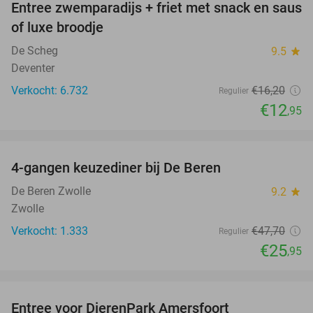
Entree zwemparadijs + friet met snack en saus
20%
of luxe broodje
De Scheg
9.5
star
Deventer
Verkocht: 6.732
€16
,20
Regulier
€12
,95
favorite_border
4-gangen keuzediner bij De Beren
46%
De Beren Zwolle
9.2
star
Zwolle
Verkocht: 1.333
€47
,70
Regulier
€25
,95
favorite_border
Entree voor DierenPark Amersfoort