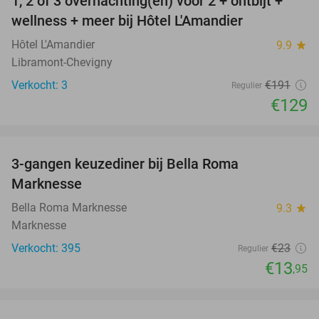
1, 2 of 3 overnachting(en) voor 2 + ontbijt +
32%
NEW
wellness + meer bij Hôtel L'Amandier
TODAY
Hôtel L'Amandier
9.9
star
Libramont-Chevigny
Verkocht: 3
€191
Regulier
€129
favorite_border
3-gangen keuzediner bij Bella Roma
39%
Marknesse
Bella Roma Marknesse
9.3
star
Marknesse
Verkocht: 395
€23
Regulier
€13
,95
favorite_border