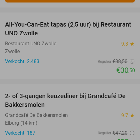
favorite_border
All-You-Can-Eat tapas (2,5 uur) bij Restaurant
21%
UNO Zwolle
Restaurant UNO Zwolle
9.3
star
Zwolle
Verkocht: 2.483
€38
,50
Regulier
€30
,50
favorite_border
2- of 3-gangen keuzediner bij Grandcafé De
42%
Bakkersmolen
Grandcafé De Bakkersmolen
9.7
star
Elburg (14 km)
Verkocht: 187
€47
,20
Regulier