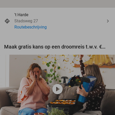
't Harde
Stadsweg 27
Routebeschrijving
Maak gratis kans op een droomreis t.w.v. €3.000!
play_circle