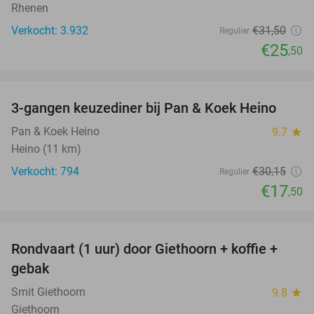
Rhenen
Verkocht: 3.932
€31
,50
Regulier
€25
,50
favorite_border
3-gangen keuzediner bij Pan & Koek Heino
42%
Pan & Koek Heino
9.7
star
Heino (11 km)
Verkocht: 794
€30
,15
Regulier
€17
,50
favorite_border
Rondvaart (1 uur) door Giethoorn + koffie +
46%
gebak
Smit Giethoorn
9.8
star
Giethoorn