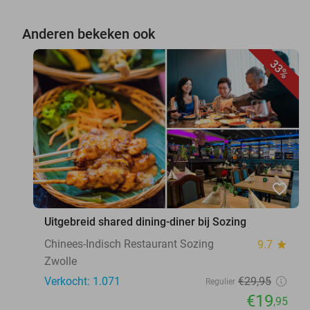
Anderen bekeken ook
33%
favorite_border
Uitgebreid shared dining-diner bij Sozing
Chinees-Indisch Restaurant Sozing
9.7
star
Zwolle
Verkocht: 1.071
€29
,95
Regulier
€19
,95