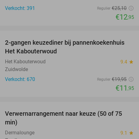
Verkocht: 391
€25
,10
Regulier
€12
,95
favorite_border
2-gangen keuzediner bij pannenkoekenhuis
40%
Het Kabouterwoud
Het Kabouterwoud
9.4
star
Zuidwolde
Verkocht: 670
€19
,95
Regulier
€11
,95
favorite_border
Verwernarrangement naar keuze (50 of 75
50%
min)
Dermalounge
9.1
star