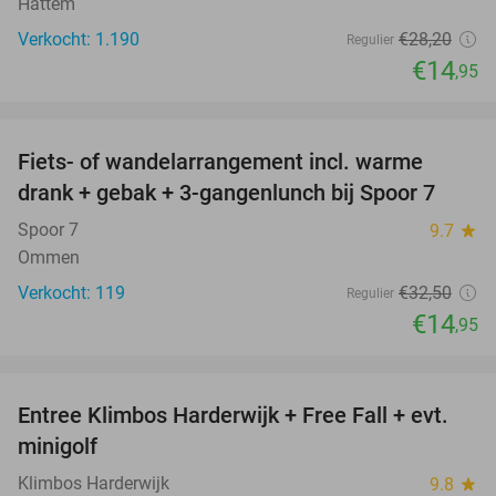
Hattem
Verkocht: 1.190
€28
,20
Regulier
€14
,95
favorite_border
Fiets- of wandelarrangement incl. warme
54%
drank + gebak + 3-gangenlunch bij Spoor 7
Spoor 7
9.7
star
Ommen
Verkocht: 119
€32
,50
Regulier
€14
,95
favorite_border
Entree Klimbos Harderwijk + Free Fall + evt.
30%
minigolf
Klimbos Harderwijk
9.8
star