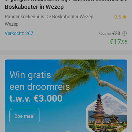
36%
Boskabouter in Wezep
Pannenkoekenhuis De Boskabouter Wezep
9.5
star
Wezep
Verkocht: 267
€28
Regulier
€17
,95
Win gratis
een droomreis
t.w.v. €3.000
Doe mee!