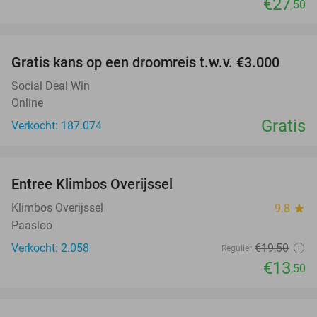
€27
,50
favorite_border
Gratis kans op een droomreis t.w.v. €3.000
Social Deal Win
Online
Gratis
Verkocht: 187.074
favorite_border
Entree Klimbos Overijssel
31%
Klimbos Overijssel
9.8
star
Paasloo
Verkocht: 2.058
€19
,50
Regulier
€13
,50
favorite_border