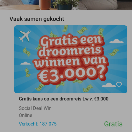
Vaak samen gekocht
favorite_border
Gratis kans op een droomreis t.w.v. €3.000
Social Deal Win
Online
Gratis
Verkocht: 187.075