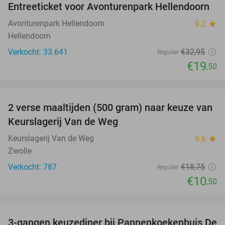
Entreeticket voor Avonturenpark Hellendoorn
41%
Avonturenpark Hellendoorn
9.2
star
Hellendoorn
Verkocht: 33.641
€32
,95
Regulier
€19
,50
favorite_border
2 verse maaltijden (500 gram) naar keuze van
44%
Keurslagerij Van de Weg
Keurslagerij Van de Weg
9.6
star
Zwolle
Verkocht: 787
€18
,75
Regulier
€10
,50
favorite_border
3-gangen keuzediner bij Pannenkoekenhuis De