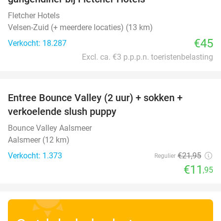
Fletcher Hotels
Velsen-Zuid (+ meerdere locaties) (13 km)
€45
Verkocht: 18.287
Excl. ca. €3 p.p.p.n. toeristenbelasting
favorite_border
Entree Bounce Valley (2 uur) + sokken +
46%
verkoelende slush puppy
Bounce Valley Aalsmeer
Aalsmeer (12 km)
Verkocht: 1.373
€21
,95
Regulier
€11
,95