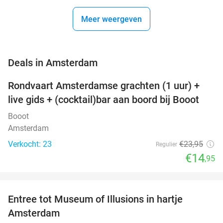
Meer weergeven
favorite_border
Deals in Amsterdam
Rondvaart Amsterdamse grachten (1 uur) +
38%
NEW
live gids + (cocktail)bar aan boord bij Booot
TODAY
Booot
Amsterdam
Verkocht: 23
€23
,95
Regulier
€14
,95
favorite_border
Entree tot Museum of Illusions in hartje
23%
Amsterdam