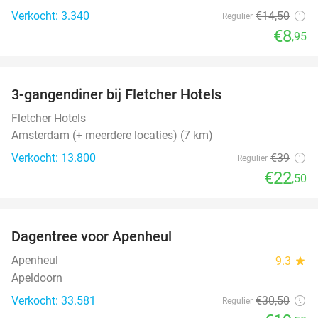
Verkocht: 3.340
€14
,50
Regulier
€8
,95
favorite_border
3-gangendiner bij Fletcher Hotels
42%
Fletcher Hotels
Amsterdam (+ meerdere locaties) (7 km)
Verkocht: 13.800
€39
Regulier
€22
,50
favorite_border
Dagentree voor Apenheul
36%
Apenheul
9.3
star
Apeldoorn
Verkocht: 33.581
€30
,50
Regulier