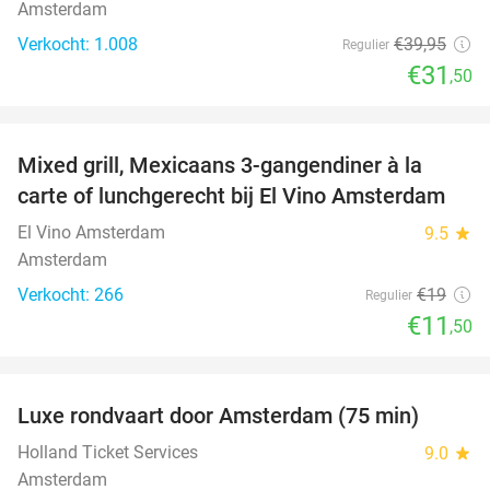
Amsterdam
Verkocht: 1.008
€39
,95
Regulier
€31
,50
favorite_border
Mixed grill, Mexicaans 3-gangendiner à la
39%
carte of lunchgerecht bij El Vino Amsterdam
El Vino Amsterdam
9.5
star
Amsterdam
Verkocht: 266
€19
Regulier
€11
,50
favorite_border
Luxe rondvaart door Amsterdam (75 min)
38%
Holland Ticket Services
9.0
star
Amsterdam