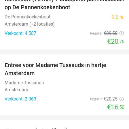
30%
op De Pannenkoekenboot
De Pannenkoekenboot
9.2
star
Amsterdam (+2 locaties)
Verkocht: 4.587
€29
,50
Regulier
€20
,75
favorite_border
Entree voor Madame Tussauds in hartje
19%
Amsterdam
Madame Tussauds
Amsterdam
Verkocht: 2.063
€20
,25
Regulier
€16
,50
favorite_border