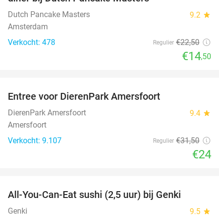
Dutch Pancake Masters
9.2
star
Amsterdam
Verkocht: 478
€22
,50
Regulier
€14
,50
favorite_border
Entree voor DierenPark Amersfoort
24%
DierenPark Amersfoort
9.4
star
Amersfoort
Verkocht: 9.107
€31
,50
Regulier
€24
favorite_border
All-You-Can-Eat sushi (2,5 uur) bij Genki
21%
Genki
9.5
star