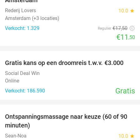
Rederij Lovers
10.0
star
Amsterdam (+3 locaties)
Verkocht: 1.329
€17
,50
Regulier
€11
,50
favorite_border
Gratis kans op een droomreis t.w.v. €3.000
Social Deal Win
Online
Gratis
Verkocht: 186.590
favorite_border
Ontspanningsmassage naar keuze (60 of 90
40%
minuten)
Sean-Noa
10.0
star