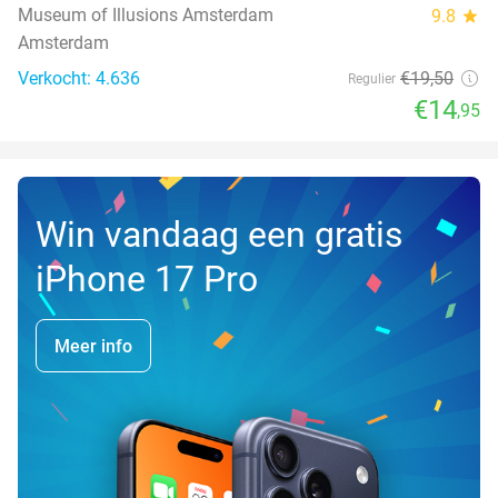
Museum of Illusions Amsterdam
9.8
star
Amsterdam
Verkocht: 4.636
€19
,50
Regulier
€14
,95
Win vandaag een gratis
iPhone 17 Pro
Meer info