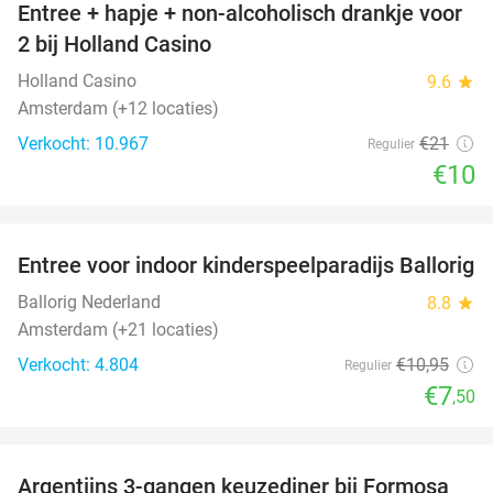
Entree + hapje + non-alcoholisch drankje voor
52%
2 bij Holland Casino
Holland Casino
9.6
star
Amsterdam (+12 locaties)
Verkocht: 10.967
€21
Regulier
€10
favorite_border
Entree voor indoor kinderspeelparadijs Ballorig
32%
Ballorig Nederland
8.8
star
Amsterdam (+21 locaties)
Verkocht: 4.804
€10
,95
Regulier
€7
,50
favorite_border
Argentijns 3-gangen keuzediner bij Formosa