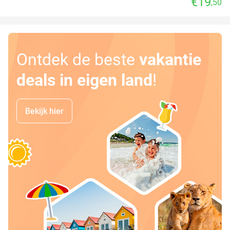
€19
,50
Ontdek de beste
vakantie
deals in eigen land
!
Bekijk hier