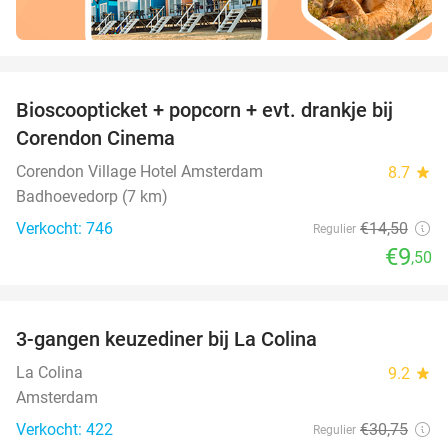
favorite_border
Bioscoopticket + popcorn + evt. drankje bij
34%
Corendon Cinema
Corendon Village Hotel Amsterdam
8.7
star
Badhoevedorp (7 km)
Verkocht: 746
€14
,50
Regulier
€9
,50
favorite_border
3-gangen keuzediner bij La Colina
36%
La Colina
9.2
star
Amsterdam
Verkocht: 422
€30
,75
Regulier