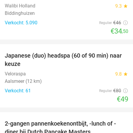
Walibi Holland
9.3
star
Biddinghuizen
Verkocht: 5.090
€46
Regulier
€34
,50
favorite_border
Japanese (duo) headspa (60 of 90 min) naar
39%
keuze
Veloraspa
9.8
star
Aalsmeer (12 km)
Verkocht: 61
€80
Regulier
€49
favorite_border
2-gangen pannenkoekenontbijt, -lunch of -
36%
diner bij Dutch Pancake Masters