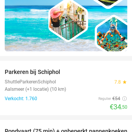
favorite_border
Parkeren bij Schiphol
36%
ShuttleParkerenSchiphol
7.8
star
Aalsmeer (+1 locatie) (10 km)
Verkocht: 1.760
€54
Regulier
€34
,50
favorite_border
Rondvaart (75 min) + onbeperkt pannenkoeken