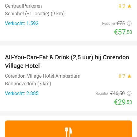
CentraalParkeren
9.2
star
Schiphol (+1 locatie) (9 km)
Verkocht: 1.592
€75
Regulier
€57
,50
favorite_border
All-You-Can-Eat & Drink (2,5 uur) bij Corendon
37%
Village Hotel
Corendon Village Hotel Amsterdam
8.7
star
Badhoevedorp (7 km)
Verkocht: 2.885
€46
,50
Regulier
€29
,50