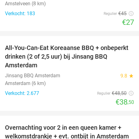
Amstelveen (8 km)
Verkocht: 183
€45
Regulier
€27
favorite_border
All-You-Can-Eat Koreaanse BBQ + onbeperkt
21%
drinken (2 of 2,5 uur) bij Jinsang BBQ
Amsterdam
Jinsang BBQ Amsterdam
9.8
star
Amsterdam (6 km)
Verkocht: 2.677
€48
,50
Regulier
€38
,50
favorite_border
Overnachting voor 2 in een queen kamer +
51%
welkomstdrankje + evt. ontbijt in Amsterdam