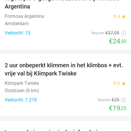
34%
Argentina
Formosa Argentina
9.4
star
Amsterdam
Verkocht: 15
€37
,05
Regulier
€24
,50
favorite_border
2 uur onbeperkt klimmen in het klimbos + evt.
23%
vrije val bij Klimpark Twiske
Klimpark Twiske
9.9
star
Oostzaan (6 km)
Verkocht: 1.218
€25
Regulier
€19
,25
favorite_border