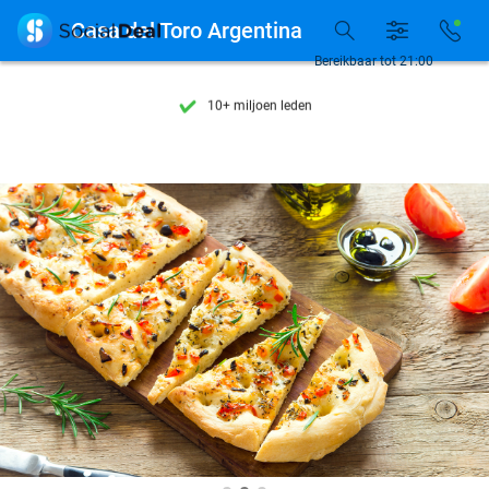
Ontdek 15.000+ deals

Casa del Toro Argentina
7 dagen per week beschikbaar
Bereikbaar tot 21:00
10+ miljoen leden
9,4
op basis van
206.222 reviews
Ontdek 15.000+ deals
7 dagen per week beschikbaar
10+ miljoen leden