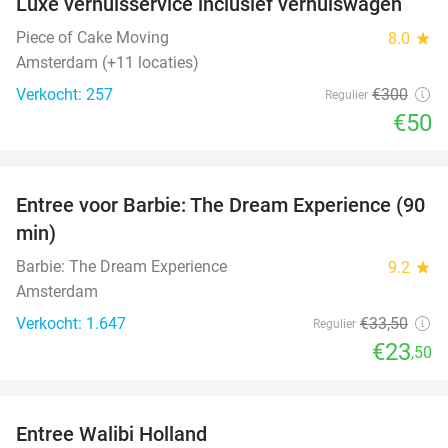
Luxe verhuisservice inclusief verhuiswagen
83%
Piece of Cake Moving
8.0
star
Amsterdam (+11 locaties)
Verkocht: 257
€300
Regulier
€50
favorite_border
Entree voor Barbie: The Dream Experience (90
30%
min)
Barbie: The Dream Experience
9.2
star
Amsterdam
Verkocht: 1.647
€33
,50
Regulier
€23
,50
favorite_border
Entree Walibi Holland
25%