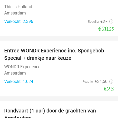
This Is Holland
Amsterdam
Verkocht: 2.396
€27
Regulier
€20
,25
favorite_border
Entree WONDR Experience inc. Spongebob
27%
Special + drankje naar keuze
WONDR Experience
Amsterdam
Verkocht: 1.024
€31
,50
Regulier
€23
favorite_border
Rondvaart (1 uur) door de grachten van
34%
Amsterdam