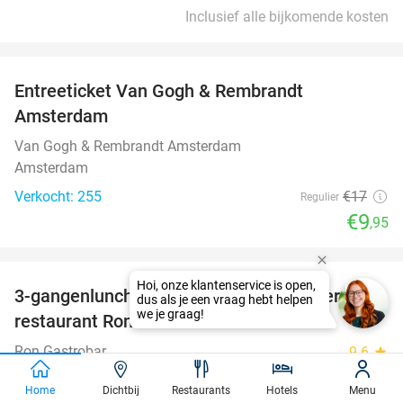
Inclusief alle bijkomende kosten
favorite_border
Entreeticket Van Gogh & Rembrandt
41%
Amsterdam
Van Gogh & Rembrandt Amsterdam
Amsterdam
Verkocht: 255
€17
Regulier
€9
,95
favorite_border
3-gangenlunch à la carte bij Michelinster-
26%
restaurant Ron Gastrobar
Ron Gastrobar
9.6
star
Amsterdam
Home
Dichtbij
Restaurants
Hotels
Menu
Verkocht: 94
€66
,65
Regulier