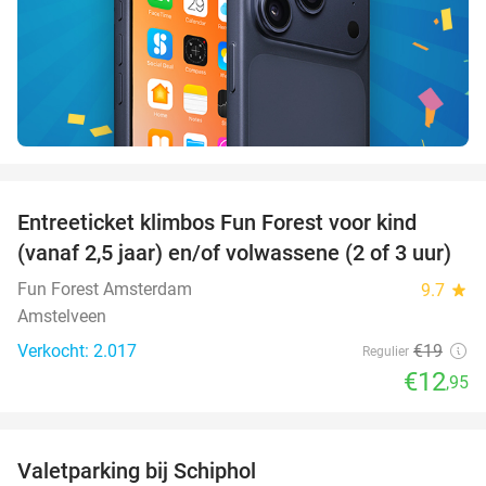
favorite_border
Entreeticket klimbos Fun Forest voor kind
32%
(vanaf 2,5 jaar) en/of volwassene (2 of 3 uur)
Fun Forest Amsterdam
9.7
star
Amstelveen
Verkocht: 2.017
€19
Regulier
€12
,95
favorite_border
Valetparking bij Schiphol
23%