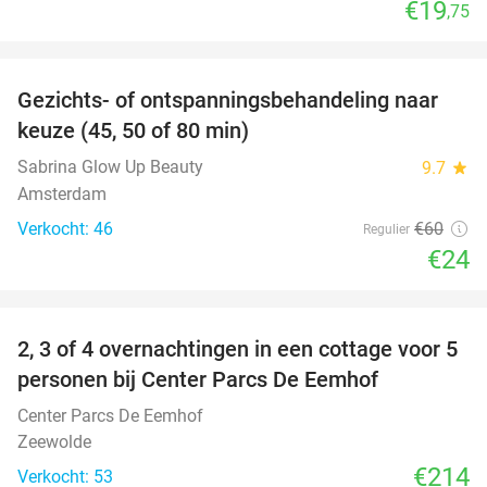
€19
,75
favorite_border
Gezichts- of ontspanningsbehandeling naar
60%
keuze (45, 50 of 80 min)
Sabrina Glow Up Beauty
9.7
star
Amsterdam
Verkocht: 46
€60
Regulier
€24
favorite_border
2, 3 of 4 overnachtingen in een cottage voor 5
personen bij Center Parcs De Eemhof
Center Parcs De Eemhof
Zeewolde
€214
Verkocht: 53