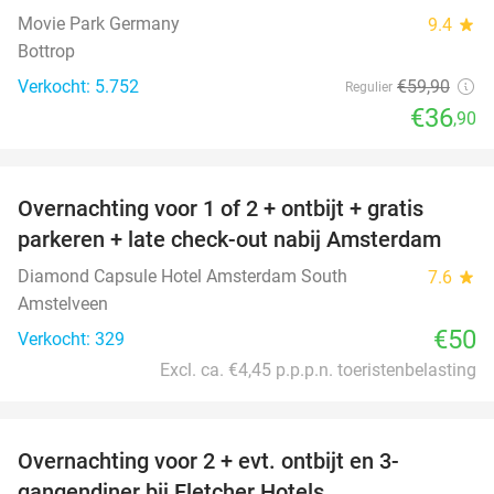
Movie Park Germany
9.4
star
Bottrop
Verkocht: 5.752
€59
,90
Regulier
€36
,90
favorite_border
Overnachting voor 1 of 2 + ontbijt + gratis
parkeren + late check-out nabij Amsterdam
Diamond Capsule Hotel Amsterdam South
7.6
star
Amstelveen
€50
Verkocht: 329
Excl. ca. €4,45 p.p.p.n. toeristenbelasting
favorite_border
Overnachting voor 2 + evt. ontbijt en 3-
gangendiner bij Fletcher Hotels