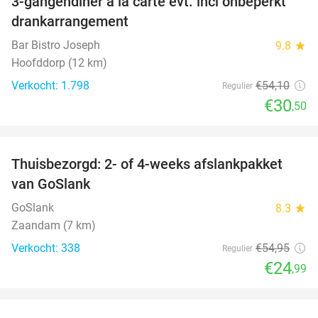
3-gangendiner à la carte evt. incl onbeperkt
44%
drankarrangement
Bar Bistro Joseph
9.8
star
Hoofddorp (12 km)
Verkocht: 1.798
€54
,10
Regulier
€30
,50
favorite_border
Thuisbezorgd: 2- of 4-weeks afslankpakket
55%
van GoSlank
GoSlank
8.3
star
Zaandam (7 km)
Verkocht: 338
€54
,95
Regulier
€24
,99
favorite_border