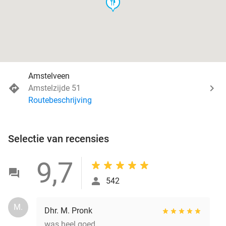
food
Amstelveen
Amstelzijde 51
Routebeschrijving
Selectie van recensies
9,7
542
M.
Dhr. M. Pronk
was heel goed.