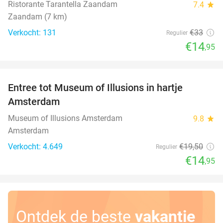
Ristorante Tarantella Zaandam
7.4
star
Zaandam (7 km)
Verkocht: 131
€33
Regulier
€14
,95
favorite_border
Entree tot Museum of Illusions in hartje
23%
Amsterdam
Museum of Illusions Amsterdam
9.8
star
Amsterdam
Verkocht: 4.649
€19
,50
Regulier
€14
,95
Ontdek de beste
vakantie