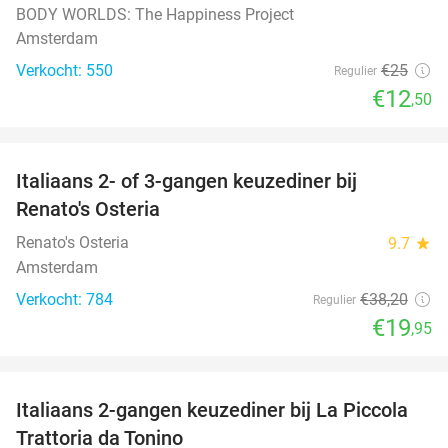
BODY WORLDS: The Happiness Project
Amsterdam
Verkocht: 550
€25
Regulier
€12
,50
favorite_border
Italiaans 2- of 3-gangen keuzediner bij
48%
Renato's Osteria
Renato's Osteria
9.7
star
Amsterdam
Verkocht: 784
€38
,20
Regulier
€19
,95
favorite_border
Italiaans 2-gangen keuzediner bij La Piccola
35%
Trattoria da Tonino