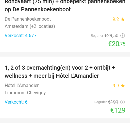
Rondvaart (75 min) + onbeperkt pannenkoeken
30%
op De Pannenkoekenboot
De Pannenkoekenboot
9.2
star
Amsterdam (+2 locaties)
Verkocht: 4.677
€29
,50
Regulier
€20
,75
favorite_border
1, 2 of 3 overnachting(en) voor 2 + ontbijt +
32%
NEW
wellness + meer bij Hôtel L'Amandier
TODAY
Hôtel L'Amandier
9.9
star
Libramont-Chevigny
Verkocht: 6
€191
Regulier
€129
favorite_border