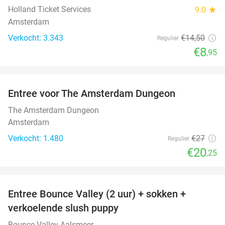
Holland Ticket Services
9.0
star
Amsterdam
Verkocht: 3.343
€14
,50
Regulier
€8
,95
favorite_border
Entree voor The Amsterdam Dungeon
25%
The Amsterdam Dungeon
Amsterdam
Verkocht: 1.480
€27
Regulier
€20
,25
favorite_border
Entree Bounce Valley (2 uur) + sokken +
46%
verkoelende slush puppy
Bounce Valley Aalsmeer