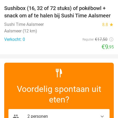
Sushibox (16, 32 of 72 stuks) of pokébowl +
43%
NEW
snack om af te halen bij Sushi Time Aalsmeer
TODAY
Sushi Time Aalsmeer
8.8
star
Aalsmeer (12 km)
Verkocht: 0
€17
,50
Regulier
€9
,95
Voordelig spontaan uit
eten?