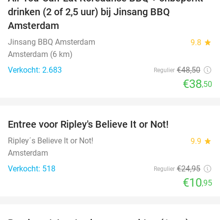
21%
drinken (2 of 2,5 uur) bij Jinsang BBQ
Amsterdam
Jinsang BBQ Amsterdam
9.8
star
Amsterdam (6 km)
Verkocht: 2.683
€48
,50
Regulier
€38
,50
favorite_border
Entree voor Ripley's Believe It or Not!
56%
Ripley´s Believe It or Not!
9.9
star
Amsterdam
Verkocht: 518
€24
,95
Regulier
€10
,95
favorite_border