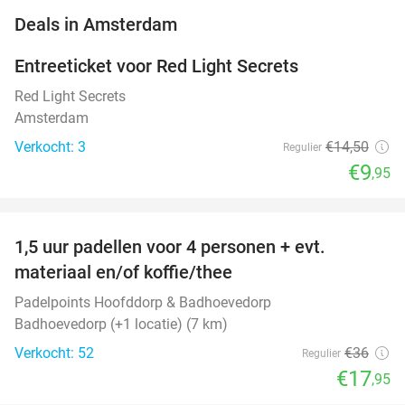
favorite_border
Deals in Amsterdam
Entreeticket voor Red Light Secrets
31%
NEW
TODAY
Red Light Secrets
Amsterdam
Verkocht: 3
€14
,50
Regulier
€9
,95
favorite_border
1,5 uur padellen voor 4 personen + evt.
50%
NEW
materiaal en/of koffie/thee
TODAY
Padelpoints Hoofddorp & Badhoevedorp
Badhoevedorp (+1 locatie) (7 km)
Verkocht: 52
€36
Regulier
€17
,95