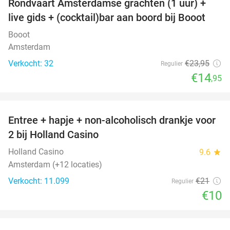
Rondvaart Amsterdamse grachten (1 uur) +
38%
live gids + (cocktail)bar aan boord bij Booot
Booot
Amsterdam
Verkocht: 32
€23
,95
Regulier
€14
,95
favorite_border
Entree + hapje + non-alcoholisch drankje voor
52%
2 bij Holland Casino
Holland Casino
9.6
star
Amsterdam (+12 locaties)
Verkocht: 11.099
€21
Regulier
€10
favorite_border