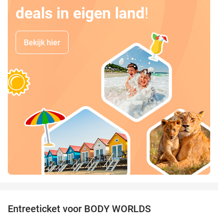
deals in eigen land
!
Bekijk hier
favorite_border
Entreeticket voor BODY WORLDS
50%