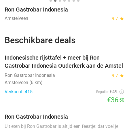
Ron Gastrobar Indonesia
Amstelveen
9.7
star
Beschikbare deals
favorite_border
Indonesische rijsttafel + meer bij Ron
Gastrobar Indonesia Ouderkerk aan de Amstel
Ron Gastrobar Indonesia
9.7
star
Amstelveen (6 km)
Verkocht: 415
€49
Regulier
€36
,50
Ron Gastrobar Indonesia
Uit eten bij Ron Gastrobar is altijd een feestje: dat voel je