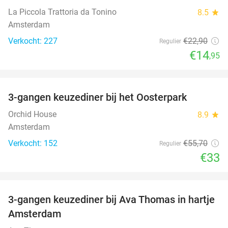
La Piccola Trattoria da Tonino
8.5
star
Amsterdam
Verkocht: 227
€22
,90
Regulier
€14
,95
favorite_border
3-gangen keuzediner bij het Oosterpark
41%
Orchid House
8.9
star
Amsterdam
Verkocht: 152
€55
,70
Regulier
€33
favorite_border
3-gangen keuzediner bij Ava Thomas in hartje
37%
Amsterdam