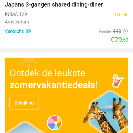
Japans 3-gangen shared dining-diner
26%
KUMA 129
10.0
star
Amsterdam
Verkocht: 89
€40
Regulier
€29
,50
Ontdek de leukste
zomervakantiedeals
!
Bekijk nu