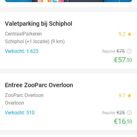
favorite_border
Valetparking bij Schiphol
23%
CentraalParkeren
9.2
star
Schiphol (+1 locatie) (9 km)
Verkocht: 1.623
€75
Regulier
€57
,50
favorite_border
Entree ZooParc Overloon
34%
NEW
TODAY
ZooParc Overloon
9.7
star
Overloon
Verkocht: 510
€25
Regulier
€16
,50
favorite_border