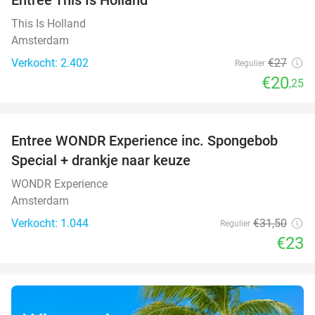
25%
This Is Holland
Amsterdam
Verkocht: 2.402
€27
Regulier
€20
,25
favorite_border
Entree WONDR Experience inc. Spongebob
27%
Special + drankje naar keuze
WONDR Experience
Amsterdam
Verkocht: 1.044
€31
,50
Regulier
€23