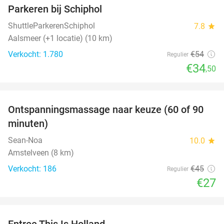
Parkeren bij Schiphol
36%
ShuttleParkerenSchiphol
7.8
star
Aalsmeer (+1 locatie) (10 km)
Verkocht: 1.780
€54
Regulier
€34
,50
favorite_border
Ontspanningsmassage naar keuze (60 of 90
40%
minuten)
Sean-Noa
10.0
star
Amstelveen (8 km)
Verkocht: 186
€45
Regulier
€27
favorite_border
Entree This Is Holland