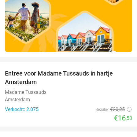
favorite_border
Entree voor Madame Tussauds in hartje
19%
Amsterdam
Madame Tussauds
Amsterdam
Verkocht: 2.075
€20
,25
Regulier
€16
,50
favorite_border