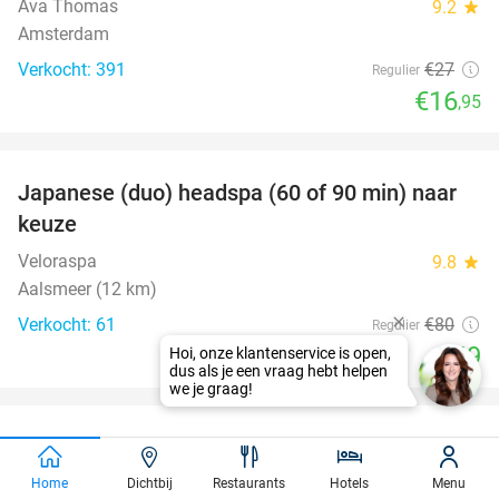
Ava Thomas
9.2
star
Amsterdam
Verkocht: 391
€27
Regulier
€16
,95
favorite_border
Japanese (duo) headspa (60 of 90 min) naar
39%
keuze
Veloraspa
9.8
star
Aalsmeer (12 km)
Verkocht: 61
€80
Regulier
€49
favorite_border
Italiaans 2- of 3-gangen keuzediner bij
44%
Renato's Pizzeria
Home
Dichtbij
Restaurants
Hotels
Menu