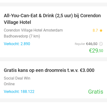
favorite_border
All-You-Can-Eat & Drink (2,5 uur) bij Corendon
37%
Village Hotel
Corendon Village Hotel Amsterdam
8.7
star
Badhoevedorp (7 km)
Verkocht: 2.890
€46
,50
Regulier
€29
,50
favorite_border
Gratis kans op een droomreis t.w.v. €3.000
Social Deal Win
Online
Gratis
Verkocht: 188.122
favorite_border