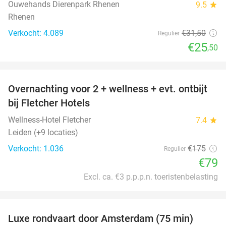
Ouwehands Dierenpark Rhenen
9.5
star
Rhenen
Verkocht: 4.089
€31
,50
Regulier
€25
,50
favorite_border
Overnachting voor 2 + wellness + evt. ontbijt
55%
bij Fletcher Hotels
Wellness-Hotel Fletcher
7.4
star
Leiden (+9 locaties)
Verkocht: 1.036
€175
Regulier
€79
Excl. ca. €3 p.p.p.n. toeristenbelasting
favorite_border
Luxe rondvaart door Amsterdam (75 min)
38%