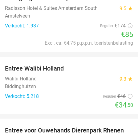
Radisson Hotel & Suites Amsterdam South
9.5
star
Amstelveen
Verkocht: 1.937
€174
Regulier
€85
Excl. ca. €4,75 p.p.p.n. toeristenbelasting
favorite_border
Entree Walibi Holland
25%
Walibi Holland
9.3
star
Biddinghuizen
Verkocht: 5.218
€46
Regulier
€34
,50
favorite_border
Entree voor Ouwehands Dierenpark Rhenen
19%