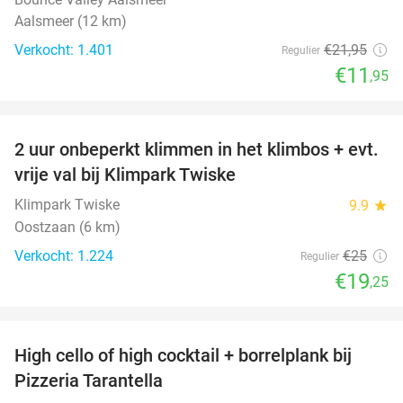
Aalsmeer (12 km)
Verkocht: 1.401
€21
,95
Regulier
€11
,95
favorite_border
2 uur onbeperkt klimmen in het klimbos + evt.
23%
vrije val bij Klimpark Twiske
Klimpark Twiske
9.9
star
Oostzaan (6 km)
Verkocht: 1.224
€25
Regulier
€19
,25
favorite_border
High cello of high cocktail + borrelplank bij
55%
Pizzeria Tarantella