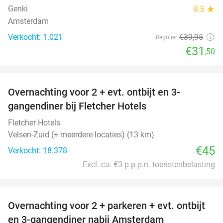
Genki
9.5
star
Amsterdam
Verkocht: 1.021
€39
,95
Regulier
€31
,50
favorite_border
Overnachting voor 2 + evt. ontbijt en 3-
gangendiner bij Fletcher Hotels
Fletcher Hotels
Velsen-Zuid (+ meerdere locaties) (13 km)
€45
Verkocht: 18.378
Excl. ca. €3 p.p.p.n. toeristenbelasting
favorite_border
Overnachting voor 2 + parkeren + evt. ontbijt
51%
en 3-gangendiner nabij Amsterdam