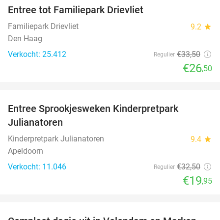
Entree tot Familiepark Drievliet
21%
Familiepark Drievliet
9.2
star
Den Haag
Verkocht: 25.412
€33
,50
Regulier
€26
,50
favorite_border
Entree Sprookjesweken Kinderpretpark
39%
Julianatoren
Kinderpretpark Julianatoren
9.4
star
Apeldoorn
Verkocht: 11.046
€32
,50
Regulier
€19
,95
favorite_border