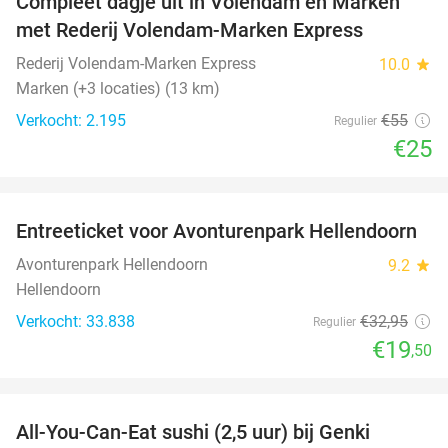
Compleet dagje uit in Volendam en Marken
55%
met Rederij Volendam-Marken Express
Rederij Volendam-Marken Express
10.0
star
Marken (+3 locaties) (13 km)
Verkocht: 2.195
€55
Regulier
€25
favorite_border
Entreeticket voor Avonturenpark Hellendoorn
41%
Avonturenpark Hellendoorn
9.2
star
Hellendoorn
Verkocht: 33.838
€32
,95
Regulier
€19
,50
favorite_border
All-You-Can-Eat sushi (2,5 uur) bij Genki
21%