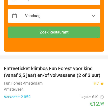
Zoek Restaurant
favorite_border
Entreeticket klimbos Fun Forest voor kind
32%
(vanaf 2,5 jaar) en/of volwassene (2 of 3 uur)
Fun Forest Amsterdam
9.7
star
Amstelveen
Verkocht: 2.052
€19
Regulier
€12
,95