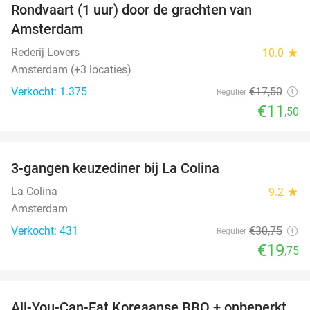
Rondvaart (1 uur) door de grachten van
34%
Amsterdam
Rederij Lovers
10.0
star
Amsterdam (+3 locaties)
Verkocht: 1.375
€17
,50
Regulier
€11
,50
favorite_border
3-gangen keuzediner bij La Colina
36%
La Colina
9.2
star
Amsterdam
Verkocht: 431
€30
,75
Regulier
€19
,75
favorite_border
All-You-Can-Eat Koreaanse BBQ + onbeperkt