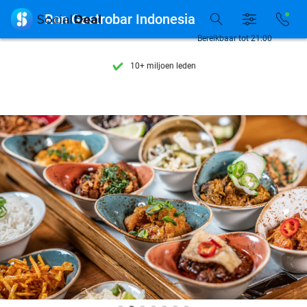
Ontdek 15.000+ deals

Ron Gastrobar Indonesia
7 dagen per week beschikbaar
Bereikbaar tot 21:00
10+ miljoen leden
9,4
op basis van
206.298 reviews
Ontdek 15.000+ deals
7 dagen per week beschikbaar
10+ miljoen leden