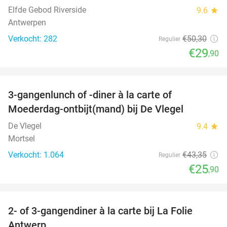
Elfde Gebod Riverside
9.6
star
Antwerpen
Verkocht: 282
€50
,30
Regulier
€29
,90
favorite_border
3-gangenlunch of -diner à la carte of
40%
Moederdag-ontbijt(mand) bij De Vlegel
De Vlegel
9.4
star
Mortsel
Verkocht: 1.064
€43
,35
Regulier
€25
,90
favorite_border
2- of 3-gangendiner à la carte bij La Folie
34%
Antwerp