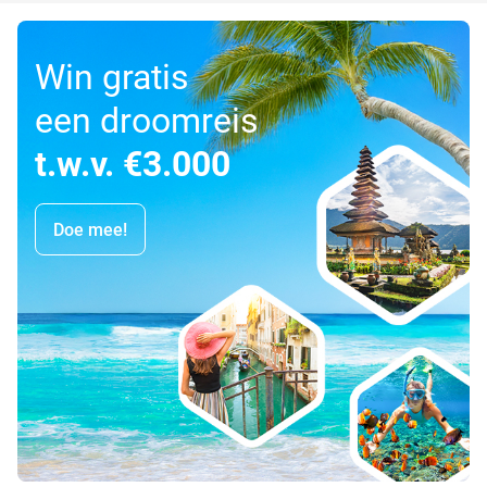
Win gratis
een droomreis
t.w.v. €3.000
Doe mee!