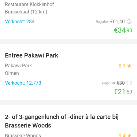
Restaurant Klokkenhof
Brasschaat (12 km)
Verkocht: 284
€61
,40
Regulier
€34
,90
favorite_border
Entree Pakawi Park
28%
Pakawi Park
8.9
star
Olmen
Verkocht: 12.773
€30
Regulier
€21
,50
favorite_border
2- of 3-gangenlunch of -diner à la carte bij
31%
Brasserie Woods
Brasserie Woods
9.4
star