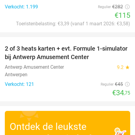
Verkocht: 1.199
€282
Regulier
€115
Toeristenbelasting: €3,39 (vanaf 1 maart 2026: €3,58)
favorite_border
2 of 3 heats karten + evt. Formule 1-simulator
23%
bij Antwerp Amusement Center
Antwerp Amusement Center
9.2
star
Antwerpen
Verkocht: 121
€45
Regulier
€34
,75
Ontdek de leukste