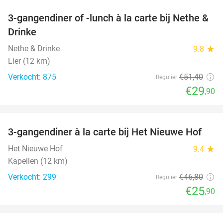
3-gangendiner of -lunch à la carte bij Nethe &
42%
Drinke
Nethe & Drinke
9.8
star
Lier (12 km)
Verkocht: 875
€51
,40
Regulier
€29
,90
favorite_border
3-gangendiner à la carte bij Het Nieuwe Hof
45%
Het Nieuwe Hof
9.4
star
Kapellen (12 km)
Verkocht: 299
€46
,80
Regulier
€25
,90
favorite_border