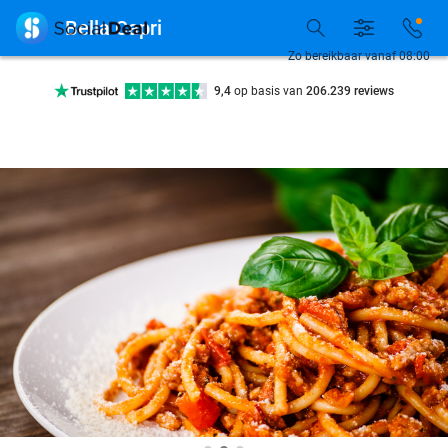
7 dagen per week beschikbaar

Bella Capri
10+ miljoen leden
Zo bereikbaar vanaf 08:00
9,4
op basis van
206.239 reviews
Ontdek 15.000+ deals
7 dagen per week beschikbaar
10+ miljoen leden