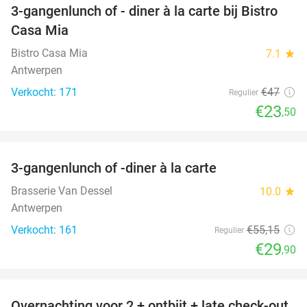
3-gangenlunch of - diner à la carte bij Bistro
50%
Casa Mia
Bistro Casa Mia
7.1
star
Antwerpen
Verkocht: 171
€47
Regulier
€23
,50
favorite_border
3-gangenlunch of -diner à la carte
46%
Brasserie Van Dessel
10.0
star
Antwerpen
Verkocht: 161
€55
,15
Regulier
€29
,90
favorite_border
Overnachting voor 2 + ontbijt + late check-out