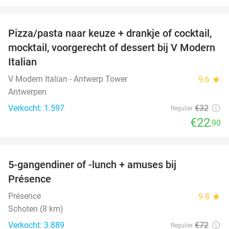
favorite_border
Pizza/pasta naar keuze + drankje of cocktail,
28%
mocktail, voorgerecht of dessert bij V Modern
Italian
V Modern Italian - Antwerp Tower
9.6
star
Antwerpen
Verkocht: 1.597
€32
Regulier
€22
,90
favorite_border
5-gangendiner of -lunch + amuses bij
46%
Présence
Présence
9.8
star
Schoten (8 km)
Verkocht: 3.889
€72
Regulier