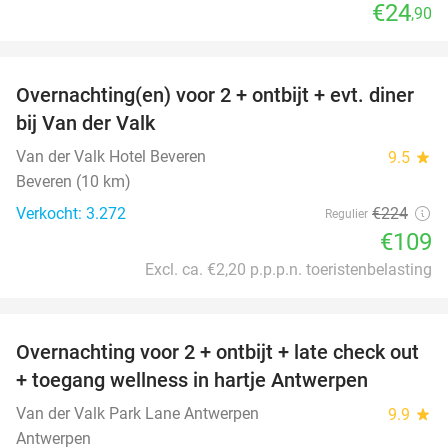
€24
,90
favorite_border
Overnachting(en) voor 2 + ontbijt + evt. diner
51%
bij Van der Valk
Van der Valk Hotel Beveren
9.5
star
Beveren (10 km)
Verkocht: 3.272
€224
Regulier
€109
Excl. ca. €2,20 p.p.p.n. toeristenbelasting
favorite_border
Overnachting voor 2 + ontbijt + late check out
59%
+ toegang wellness in hartje Antwerpen
Van der Valk Park Lane Antwerpen
9.9
star
Antwerpen