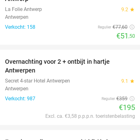
La Folie Antwerp
9.2
star
Antwerpen
Verkocht: 158
€77
,60
Regulier
€51
,50
favorite_border
Overnachting voor 2 + ontbijt in hartje
46%
Antwerpen
Secret 4-star Hotel Antwerpen
9.1
star
Antwerpen
Verkocht: 987
€359
Regulier
€195
Excl. ca. €3,58 p.p.p.n. toeristenbelasting
favorite_border