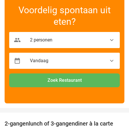
Voordelig spontaan uit
eten?
Zoek Restaurant
favorite_border
2-gangenlunch of 3-gangendiner à la carte
43%