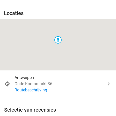
Locaties
food
Antwerpen
Oude Koornmarkt 36
Routebeschrijving
Selectie van recensies