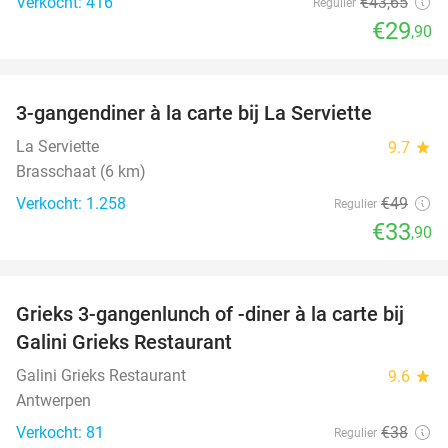
Verkocht: 416
€43
,65
Regulier
€29
,90
favorite_border
3-gangendiner à la carte bij La Serviette
31%
La Serviette
9.7
star
Brasschaat (6 km)
Verkocht: 1.258
€49
Regulier
€33
,90
favorite_border
Grieks 3-gangenlunch of -diner à la carte bij
34%
Galini Grieks Restaurant
Galini Grieks Restaurant
9.6
star
Antwerpen
Verkocht: 81
€38
Regulier