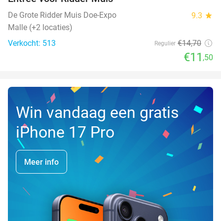
22%
De Grote Ridder Muis Doe-Expo
9.3
star
Malle (+2 locaties)
Verkocht: 513
€14
,70
Regulier
€11
,50
Win vandaag een gratis
iPhone 17 Pro
Meer info