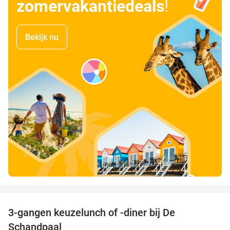
zomervakantiedeals
!
Bekijk nu
favorite_border
3-gangen keuzelunch of -diner bij De
48%
Schandpaal