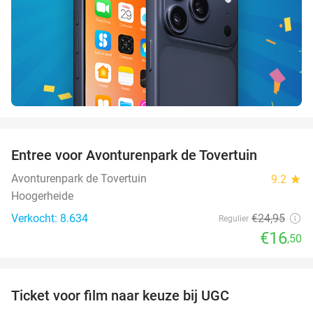
favorite_border
Entree voor Avonturenpark de Tovertuin
34%
Avonturenpark de Tovertuin
9.2
star
Hoogerheide
Verkocht: 8.634
€24
,95
Regulier
€16
,50
favorite_border
Ticket voor film naar keuze bij UGC
38%