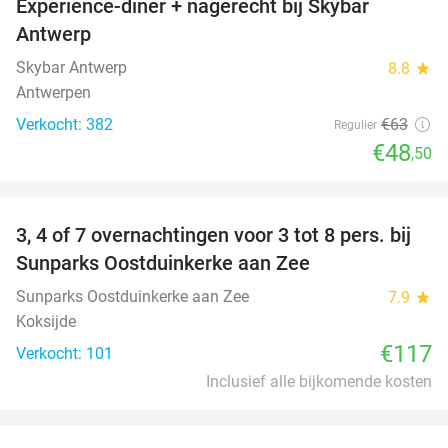
Experience-diner + nagerecht bij Skybar
23%
Antwerp
Skybar Antwerp
8.8
star
Antwerpen
Verkocht: 382
€63
Regulier
€48
,50
favorite_border
3, 4 of 7 overnachtingen voor 3 tot 8 pers. bij
Sunparks Oostduinkerke aan Zee
Sunparks Oostduinkerke aan Zee
7.9
star
Koksijde
€117
Verkocht: 101
Inclusief alle bijkomende kosten
favorite_border