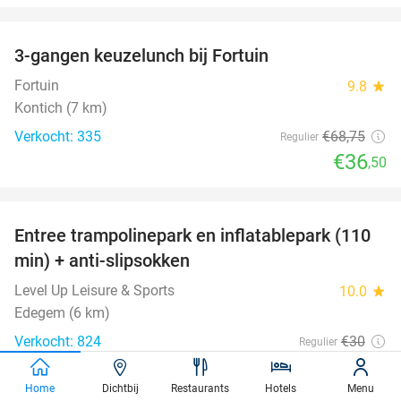
favorite_border
3-gangen keuzelunch bij Fortuin
47%
Fortuin
9.8
star
Kontich (7 km)
Verkocht: 335
€68
,75
Regulier
€36
,50
favorite_border
Entree trampolinepark en inflatablepark (110
40%
min) + anti-slipsokken
Level Up Leisure & Sports
10.0
star
Edegem (6 km)
Verkocht: 824
€30
Regulier
€18
Home
Dichtbij
Restaurants
Hotels
Menu
favorite_border