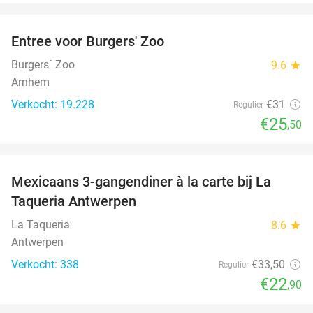
favorite_border
Entree voor Burgers' Zoo
18%
Burgers´ Zoo
9.6
star
Arnhem
Verkocht: 19.228
€31
Regulier
€25
,50
favorite_border
Mexicaans 3-gangendiner à la carte bij La
32%
Taqueria Antwerpen
La Taqueria
8.6
star
Antwerpen
Verkocht: 338
€33
,50
Regulier
€22
,90