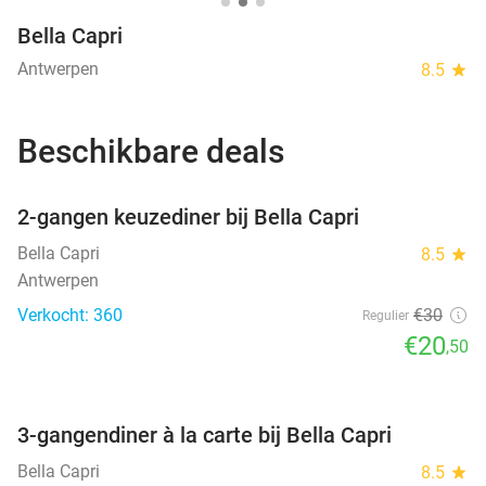
Bella Capri
Antwerpen
8.5
star
Beschikbare deals
favorite_border
2-gangen keuzediner bij Bella Capri
Bella Capri
8.5
star
Antwerpen
Verkocht: 360
€30
Regulier
€20
,50
favorite_border
3-gangendiner à la carte bij Bella Capri
Bella Capri
8.5
star