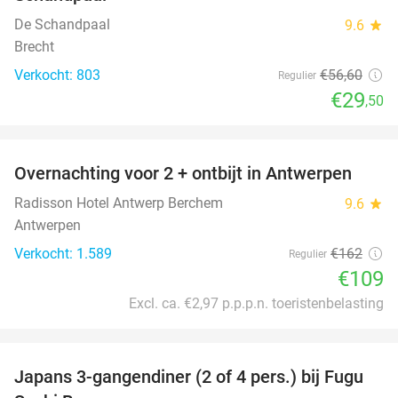
De Schandpaal
9.6
star
Brecht
Verkocht: 803
€56
,60
Regulier
€29
,50
favorite_border
Overnachting voor 2 + ontbijt in Antwerpen
33%
Radisson Hotel Antwerp Berchem
9.6
star
Antwerpen
Verkocht: 1.589
€162
Regulier
€109
Excl. ca. €2,97 p.p.p.n. toeristenbelasting
favorite_border
Japans 3-gangendiner (2 of 4 pers.) bij Fugu
46%