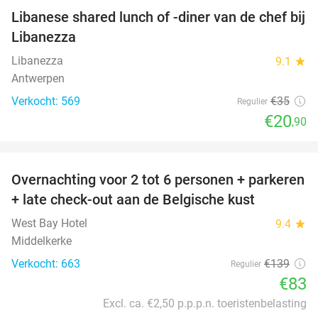
Libanese shared lunch of -diner van de chef bij
40%
Libanezza
Libanezza
9.1
star
Antwerpen
Verkocht: 569
€35
Regulier
€20
,90
favorite_border
Overnachting voor 2 tot 6 personen + parkeren
40%
+ late check-out aan de Belgische kust
West Bay Hotel
9.4
star
Middelkerke
Verkocht: 663
€139
Regulier
€83
Excl. ca. €2,50 p.p.p.n. toeristenbelasting