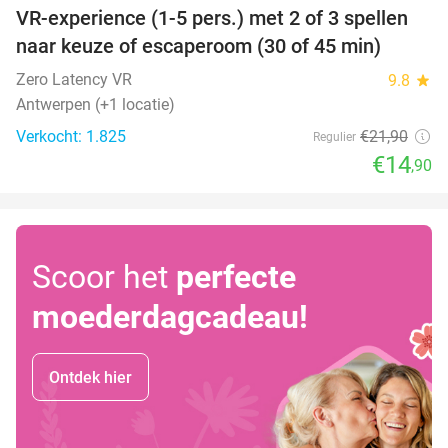
VR-experience (1-5 pers.) met 2 of 3 spellen
32%
naar keuze of escaperoom (30 of 45 min)
Zero Latency VR
9.8
star
Antwerpen (+1 locatie)
Verkocht: 1.825
€21
,90
Regulier
€14
,90
Scoor het
perfecte
moederdagcadeau!
Ontdek hier