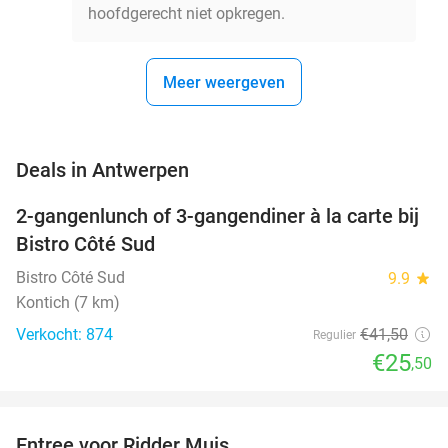
hoofdgerecht niet opkregen.
Meer weergeven
favorite_border
Deals in Antwerpen
2-gangenlunch of 3-gangendiner à la carte bij
39%
Bistro Côté Sud
Bistro Côté Sud
9.9
star
Kontich (7 km)
Verkocht: 874
€41
,50
Regulier
€25
,50
favorite_border
Entree voor Ridder Muis