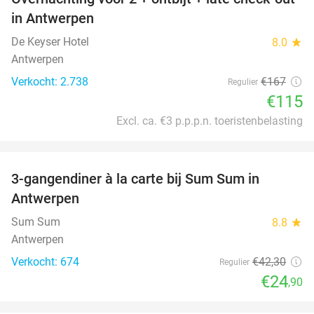
31%
in Antwerpen
De Keyser Hotel
8.0
star
Antwerpen
Verkocht: 2.738
€167
Regulier
€115
Excl. ca. €3 p.p.p.n. toeristenbelasting
favorite_border
3-gangendiner à la carte bij Sum Sum in
41%
Antwerpen
Sum Sum
8.8
star
Antwerpen
Verkocht: 674
€42
,30
Regulier
€24
,90
favorite_border