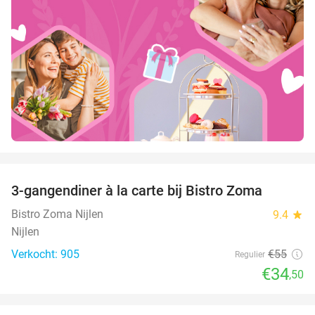
favorite_border
3-gangendiner à la carte bij Bistro Zoma
37%
Bistro Zoma Nijlen
9.4
star
Nijlen
Verkocht: 905
€55
Regulier
€34
,50
favorite_border