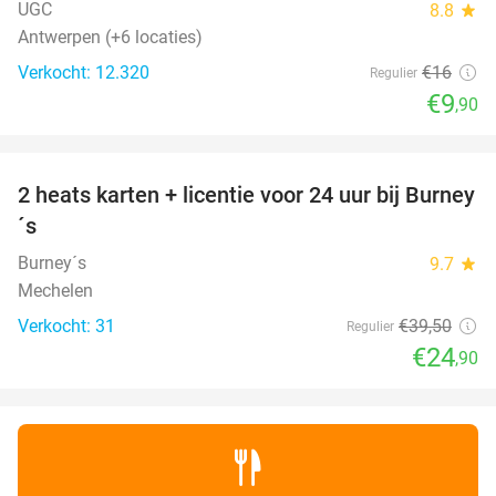
UGC
8.8
star
Antwerpen (+6 locaties)
Verkocht: 12.320
€16
Regulier
€9
,90
favorite_border
2 heats karten + licentie voor 24 uur bij Burney
37%
NEW
´s
TODAY
Burney´s
9.7
star
Mechelen
Verkocht: 31
€39
,50
Regulier
€24
,90