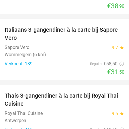
€38
,90
favorite_border
Italiaans 3-gangendiner à la carte bij Sapore
46%
Vero
Sapore Vero
9.7
star
Wommelgem (6 km)
Verkocht: 189
€58
,50
Regulier
€31
,50
favorite_border
Thais 3-gangendiner à la carte bij Royal Thai
32%
Cuisine
Royal Thai Cuisine
9.5
star
Antwerpen