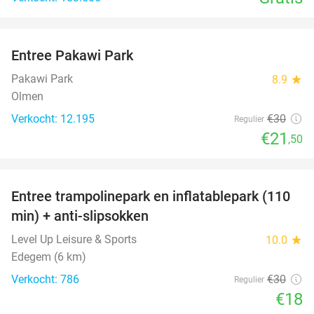
favorite_border
Entree Pakawi Park
28%
Pakawi Park
8.9
star
Olmen
Verkocht: 12.195
€30
Regulier
€21
,50
favorite_border
Entree trampolinepark en inflatablepark (110
40%
min) + anti-slipsokken
Level Up Leisure & Sports
10.0
star
Edegem (6 km)
Verkocht: 786
€30
Regulier
€18