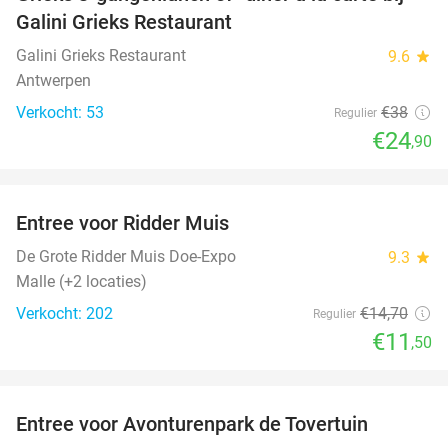
34%
Galini Grieks Restaurant
Galini Grieks Restaurant
9.6
star
Antwerpen
Verkocht: 53
€38
Regulier
€24
,90
favorite_border
Entree voor Ridder Muis
22%
NEW
TODAY
De Grote Ridder Muis Doe-Expo
9.3
star
Malle (+2 locaties)
Verkocht: 202
€14
,70
Regulier
€11
,50
favorite_border
Entree voor Avonturenpark de Tovertuin
34%