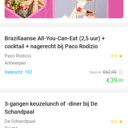
favorite_border
Braziliaanse All-You-Can-Eat (2,5 uur) +
37%
cocktail + nagerecht bij Paco Rodizio
Paco Rodizio
8.9
star
Antwerpen
Verkocht: 192
€62
,90
Regulier
€39
,90
favorite_border
3-gangen keuzelunch of -diner bij De
48%
Schandpaal
De Schandpaal
9.6
star