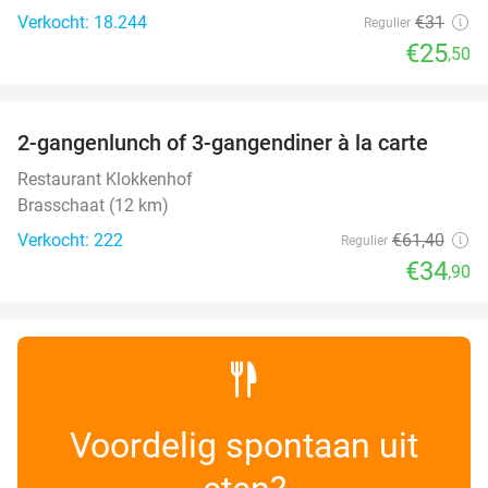
Verkocht: 18.244
€31
Regulier
€25
,50
favorite_border
2-gangenlunch of 3-gangendiner à la carte
43%
Restaurant Klokkenhof
Brasschaat (12 km)
Verkocht: 222
€61
,40
Regulier
€34
,90
Voordelig spontaan uit