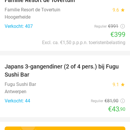
Familie Resort de Tovertuin
9.6
star
Hoogerheide
Verkocht: 407
€991
Regulier
€399
Excl. ca. €1,50 p.p.p.n. toeristenbelasting
favorite_border
Japans 3-gangendiner (2 of 4 pers.) bij Fugu
46%
Sushi Bar
Fugu Sushi Bar
9.1
star
Antwerpen
Verkocht: 44
€81
,90
Regulier
€43
,90