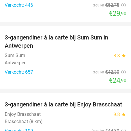
Verkocht: 446
€52
,75
Regulier
€29
,90
favorite_border
3-gangendiner à la carte bij Sum Sum in
41%
Antwerpen
Sum Sum
8.8
star
Antwerpen
Verkocht: 657
€42
,30
Regulier
€24
,90
favorite_border
3-gangendiner à la carte bij Enjoy Brasschaat
39%
Enjoy Brasschaat
9.8
star
Brasschaat (8 km)
Verkocht: 109
€44
,80
Regulier