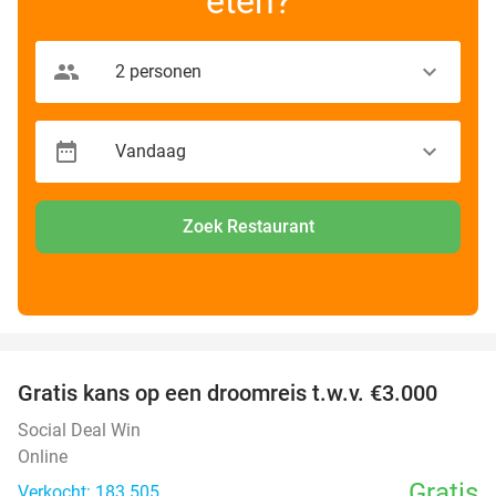
eten?
Zoek Restaurant
favorite_border
Gratis kans op een droomreis t.w.v. €3.000
Social Deal Win
Online
Gratis
Verkocht: 183.505