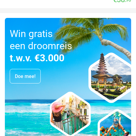
Win gratis
een droomreis
t.w.v. €3.000
Doe mee!