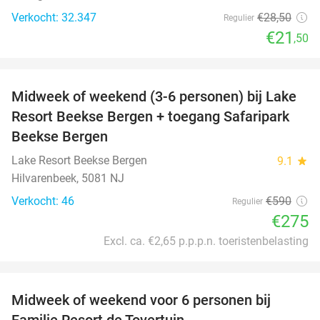
Verkocht: 32.347
€28
,50
Regulier
€21
,50
favorite_border
Midweek of weekend (3-6 personen) bij Lake
53%
Resort Beekse Bergen + toegang Safaripark
Beekse Bergen
Lake Resort Beekse Bergen
9.1
star
Hilvarenbeek, 5081 NJ
Verkocht: 46
€590
Regulier
€275
Excl. ca. €2,65 p.p.p.n. toeristenbelasting
favorite_border
Midweek of weekend voor 6 personen bij
60%
Familie Resort de Tovertuin