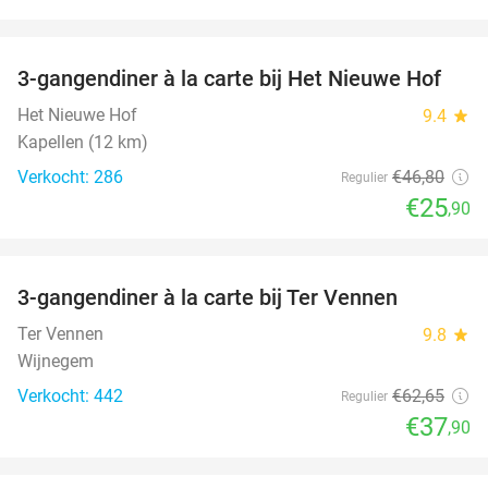
favorite_border
3-gangendiner à la carte bij Het Nieuwe Hof
45%
Het Nieuwe Hof
9.4
star
Kapellen (12 km)
Verkocht: 286
€46
,80
Regulier
€25
,90
favorite_border
3-gangendiner à la carte bij Ter Vennen
40%
Ter Vennen
9.8
star
Wijnegem
Verkocht: 442
€62
,65
Regulier
€37
,90
favorite_border