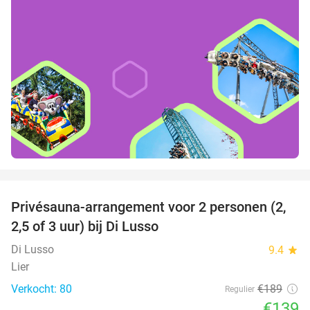
favorite_border
Privésauna-arrangement voor 2 personen (2,
26%
2,5 of 3 uur) bij Di Lusso
Di Lusso
9.4
star
Lier
Verkocht: 80
€189
Regulier
€139