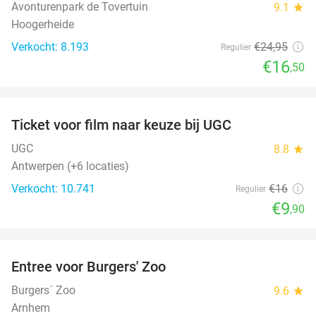
Avonturenpark de Tovertuin
9.1
star
Hoogerheide
Verkocht: 8.193
€24
,95
Regulier
€16
,50
favorite_border
Ticket voor film naar keuze bij UGC
38%
UGC
8.8
star
Antwerpen (+6 locaties)
Verkocht: 10.741
€16
Regulier
€9
,90
favorite_border
Entree voor Burgers' Zoo
18%
Burgers´ Zoo
9.6
star
Arnhem