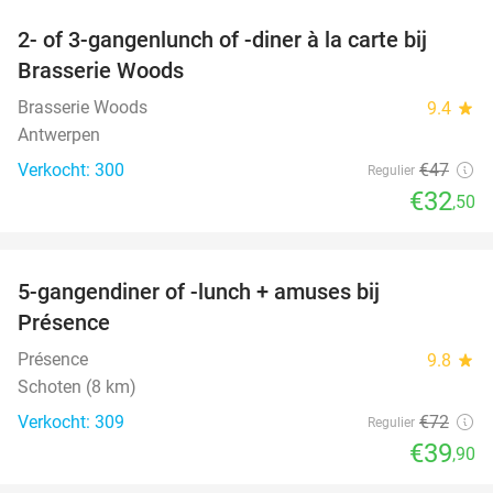
2- of 3-gangenlunch of -diner à la carte bij
31%
Brasserie Woods
Brasserie Woods
9.4
star
Antwerpen
Verkocht: 300
€47
Regulier
€32
,50
favorite_border
5-gangendiner of -lunch + amuses bij
45%
Présence
Présence
9.8
star
Schoten (8 km)
Verkocht: 309
€72
Regulier
€39
,90
favorite_border