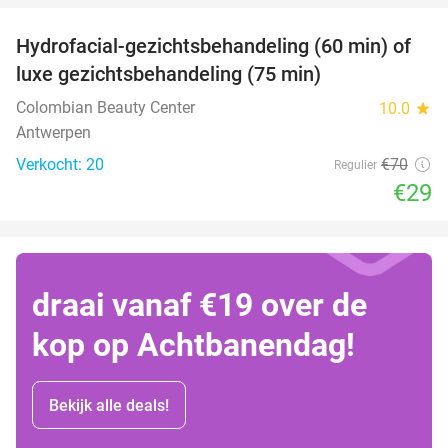
Hydrofacial-gezichtsbehandeling (60 min) of
59%
luxe gezichtsbehandeling (75 min)
Colombian Beauty Center
10.0
star
Antwerpen
Verkocht: 20
€70
Regulier
€29
draai vanaf €19 over de
kop op Achtbanendag!
Bekijk alle deals!