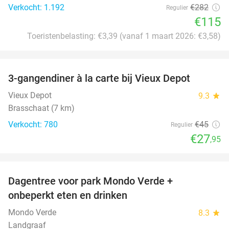
Verkocht: 1.192
€282
Regulier
€115
Toeristenbelasting: €3,39 (vanaf 1 maart 2026: €3,58)
favorite_border
3-gangendiner à la carte bij Vieux Depot
38%
Vieux Depot
9.3
star
Brasschaat (7 km)
Verkocht: 780
€45
Regulier
€27
,95
favorite_border
Dagentree voor park Mondo Verde +
25%
onbeperkt eten en drinken
Mondo Verde
8.3
star
Landgraaf