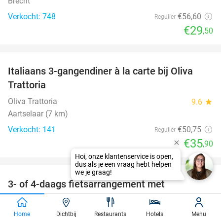
Brecht
Verkocht: 748
€56
,60
Regulier
€29
,50
favorite_border
Italiaans 3-gangendiner à la carte bij Oliva
29%
Trattoria
Oliva Trattoria
9.6
star
Aartselaar (7 km)
Verkocht: 141
€50
,75
Regulier
€35
,90
favorite_border
3- of 4-daags fietsarrangement met
49%
overnachtingen + welkomstdrankje +
ontbijtbuffet
Home
Dichtbij
Restaurants
Hotels
Menu