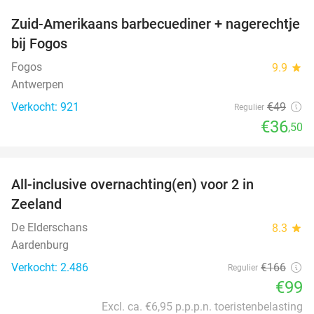
Zuid-Amerikaans barbecuediner + nagerechtje
26%
bij Fogos
Fogos
9.9
star
Antwerpen
Verkocht: 921
€49
Regulier
€36
,50
favorite_border
All-inclusive overnachting(en) voor 2 in
40%
Zeeland
De Elderschans
8.3
star
Aardenburg
Verkocht: 2.486
€166
Regulier
€99
Excl. ca. €6,95 p.p.p.n. toeristenbelasting