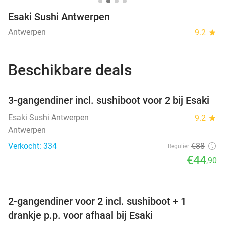
Esaki Sushi Antwerpen
Antwerpen
9.2
star
Beschikbare deals
favorite_border
3-gangendiner incl. sushiboot voor 2 bij Esaki
Esaki Sushi Antwerpen
9.2
star
Antwerpen
Verkocht: 334
€88
Regulier
€44
,90
favorite_border
2-gangendiner voor 2 incl. sushiboot + 1
drankje p.p. voor afhaal bij Esaki