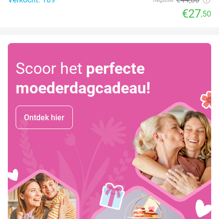
€27
,50
Scoor het
perfecte
moederdagcadeau!
Ontdek hier