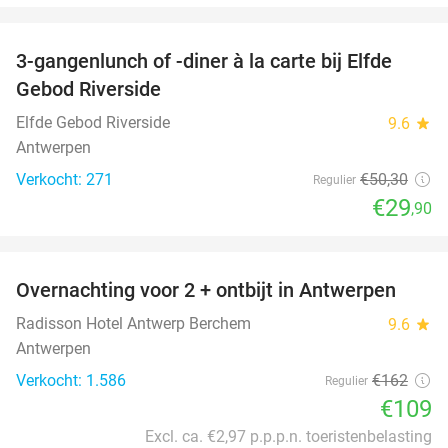
favorite_border
3-gangenlunch of -diner à la carte bij Elfde
41%
Gebod Riverside
Elfde Gebod Riverside
9.6
star
Antwerpen
Verkocht: 271
€50
,30
Regulier
€29
,90
favorite_border
Overnachting voor 2 + ontbijt in Antwerpen
33%
Radisson Hotel Antwerp Berchem
9.6
star
Antwerpen
Verkocht: 1.586
€162
Regulier
€109
Excl. ca. €2,97 p.p.p.n. toeristenbelasting