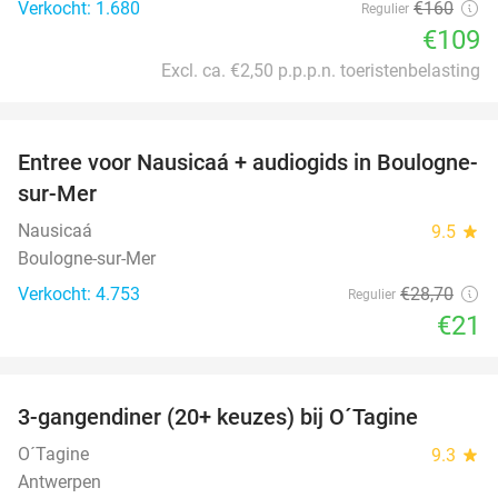
Verkocht: 1.680
€160
Regulier
€109
Excl. ca. €2,50 p.p.p.n. toeristenbelasting
favorite_border
Entree voor Nausicaá + audiogids in Boulogne-
27%
sur-Mer
Nausicaá
9.5
star
Boulogne-sur-Mer
Verkocht: 4.753
€28
,70
Regulier
€21
favorite_border
3-gangendiner (20+ keuzes) bij O´Tagine
43%
O´Tagine
9.3
star
Antwerpen