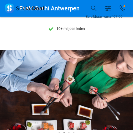
Ontdek 15.000+ deals

Esaki Sushi Antwerpen
7 dagen per week beschikbaar
Bereikbaar vanaf 07:00
10+ miljoen leden
9,4
op basis van
205.978 reviews
Ontdek 15.000+ deals
7 dagen per week beschikbaar
10+ miljoen leden