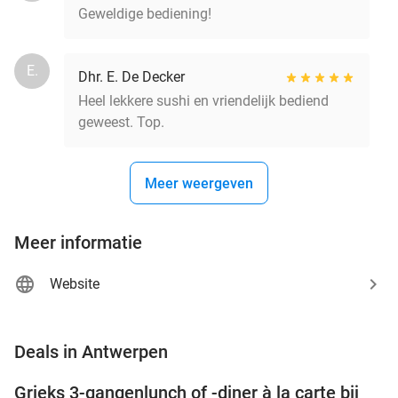
Geweldige bediening!
E.
Dhr. E. De Decker
Heel lekkere sushi en vriendelijk bediend
geweest. Top.
Meer weergeven
Meer informatie
Website
favorite_border
Deals in Antwerpen
Grieks 3-gangenlunch of -diner à la carte bij