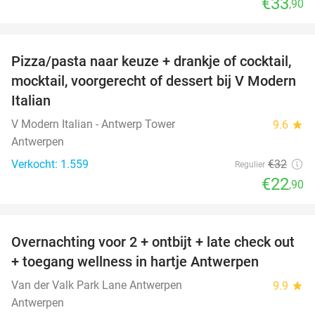
€33
,90
favorite_border
Pizza/pasta naar keuze + drankje of cocktail,
28%
mocktail, voorgerecht of dessert bij V Modern
Italian
V Modern Italian - Antwerp Tower
9.6
star
Antwerpen
Verkocht: 1.559
€32
Regulier
€22
,90
favorite_border
Overnachting voor 2 + ontbijt + late check out
59%
+ toegang wellness in hartje Antwerpen
Van der Valk Park Lane Antwerpen
9.9
star
Antwerpen