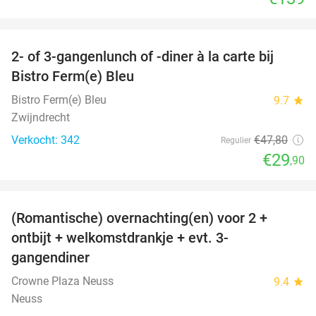
favorite_border
2- of 3-gangenlunch of -diner à la carte bij
37%
Bistro Ferm(e) Bleu
Bistro Ferm(e) Bleu
9.7
star
Zwijndrecht
Verkocht: 342
€47
,80
Regulier
€29
,90
favorite_border
(Romantische) overnachting(en) voor 2 +
32%
ontbijt + welkomstdrankje + evt. 3-
gangendiner
Crowne Plaza Neuss
9.4
star
Neuss