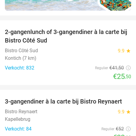
favorite_border
2-gangenlunch of 3-gangendiner à la carte bij
39%
Bistro Côté Sud
Bistro Côté Sud
9.9
star
Kontich (7 km)
Verkocht: 832
€41
,50
Regulier
€25
,50
favorite_border
3-gangendiner à la carte bij Bistro Reynaert
35%
Bistro Reynaert
9.9
star
Kapellebrug
Verkocht: 84
€52
Regulier