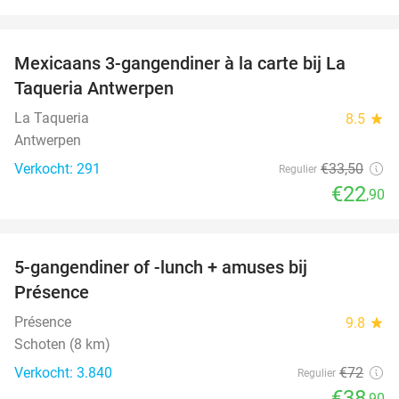
favorite_border
Mexicaans 3-gangendiner à la carte bij La
32%
Taqueria Antwerpen
La Taqueria
8.5
star
Antwerpen
Verkocht: 291
€33
,50
Regulier
€22
,90
favorite_border
5-gangendiner of -lunch + amuses bij
46%
Présence
Présence
9.8
star
Schoten (8 km)
Verkocht: 3.840
€72
Regulier
€38
,90