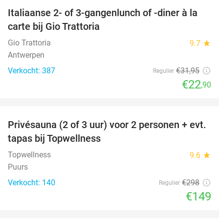
Italiaanse 2- of 3-gangenlunch of -diner à la
28%
carte bij Gio Trattoria
Gio Trattoria
9.7
star
Antwerpen
Verkocht: 387
€31
,95
Regulier
€22
,90
favorite_border
Privésauna (2 of 3 uur) voor 2 personen + evt.
50%
tapas bij Topwellness
Topwellness
9.6
star
Puurs
Verkocht: 140
€298
Regulier
€149
favorite_border