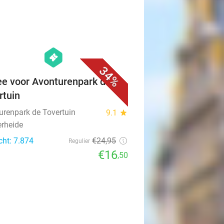
favorite_border
hexagon
events
34%
ee voor Avonturenpark de
rtuin
urenpark de Tovertuin
9.1
star
rheide
cht: 7.874
€24
,95
Regulier
€16
,50