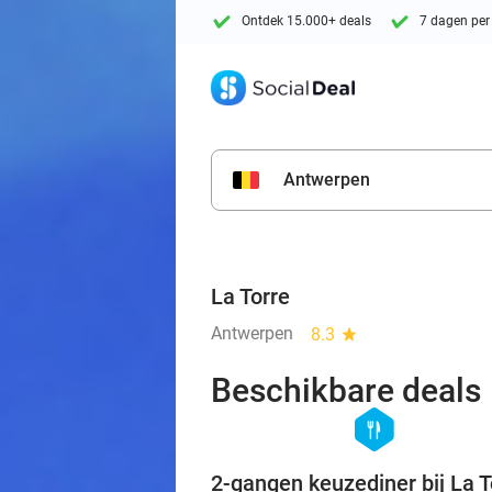
Ontdek 15.000+ deals
7 dagen per
Antwerpen
La Torre
Antwerpen
8.3
star
Beschikbare deals
hexagon
food
2-gangen keuzediner bij La T