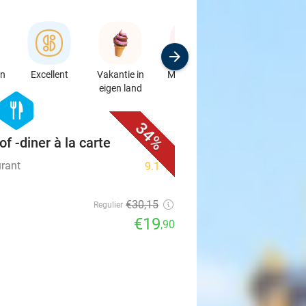
en
Excellent
Vakantie in
Moederdag
Speciaalzaken
eigen land
& Auto's
favorite_border
hexagon
food
34%
f -diner à la carte
rant
9.1
star
€30
,15
Regulier
€19
,90