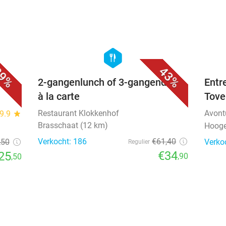
favorite_border
favorite_border
hexagon
food
9%
43%
iner
2-gangenlunch of 3-gangendiner
Entr
à la carte
Tove
Restaurant Klokkenhof
Avont
9.9
star
Brasschaat (12 km)
Hooge
Verkocht: 186
€61
,40
,50
Verko
Regulier
€34
25
,90
,50