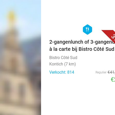
hexagon
food
3
2-gangenlunch of 3-gangend
à la carte bij Bistro Côté Sud
Bistro Côté Sud
Kontich (7 km)
Verkocht: 814
€41
Regulier
€