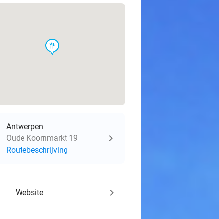
food
Antwerpen
Oude Koornmarkt 19
Routebeschrijving
keyboard_arrow_right
Website