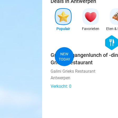
Deals in Antwerpen
Populair
Favorieten
Eten & 
hexago
food
Grieks 3-gangenlunch of -dine
NEW
TODAY
Grieks Restaurant
Galini Grieks Restaurant
Antwerpen
Verkocht: 0