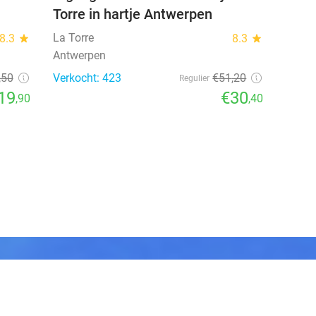
Torre in hartje Antwerpen
La Torre
8.3
star
8.3
star
Antwerpen
,50
Verkocht: 423
€51
,20
Regulier
19
€30
,90
,40