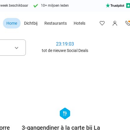
 week beschikbaar
10+ miljoen leden
Home
Dichtbij
Restaurants
Hotels
23:19:01
keyboard_arrow_down
tot de nieuwe Social Deals
favorite_border
favorite_border
hexagon
food
orre
3-gangendiner à la carte bij La