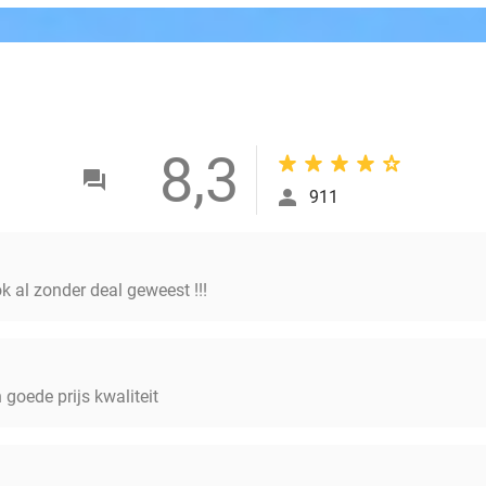
8,3
911
 al zonder deal geweest !!!
n goede prijs kwaliteit