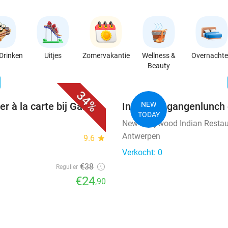
Drinken
Uitjes
Zomervakantie
Wellness &
Overnacht
Beauty
favorite_border
n
34%
r à la carte bij Galini
Indiaas 3-gangenlunch o
NEW
TODAY
New Bollywood Indian Restau
Antwerpen
9.6
star
Verkocht: 0
€38
Regulier
€24
,90