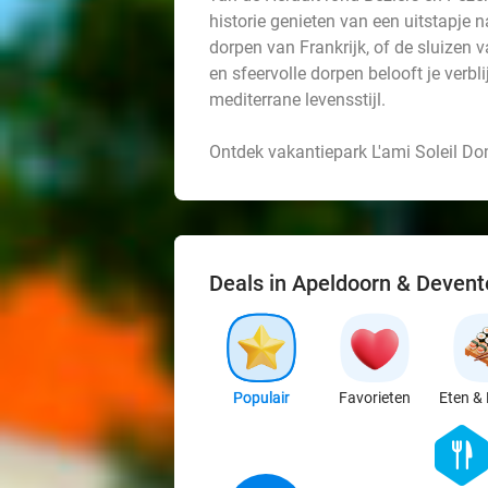
historie genieten van een uitstapje 
dorpen van Frankrijk, of de sluizen
en sfeervolle dorpen belooft je verbl
mediterrane levensstijl.
Ontdek vakantiepark L'ami Soleil Do
Deals in Apeldoorn & Devent
Populair
Favorieten
Eten & 
hexago
food