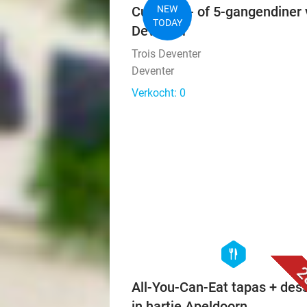
Culinair 4- of 5-gangendiner 
NEW
TODAY
Deventer
Trois Deventer
Deventer
Verkocht: 0
hexagon
food
2
All-You-Can-Eat tapas + des
in hartje Apeldoorn