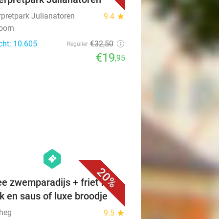
rpretpark Julianatoren
9.4
star
oorn
cht: 10.605
€32
,50
Regulier
€19
,95
favorite_border
hexagon
events
20%
ee zwemparadijs + friet met
k en saus of luxe broodje
heg
9.5
star