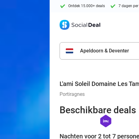
Ontdek 15.000+ deals
7 dagen per
Apeldoorn & Deventer
L'ami Soleil Domaine Les Tam
Portiragnes
Beschikbare deals
hexagon
hotel
Nachten voor 2 tot 7 person