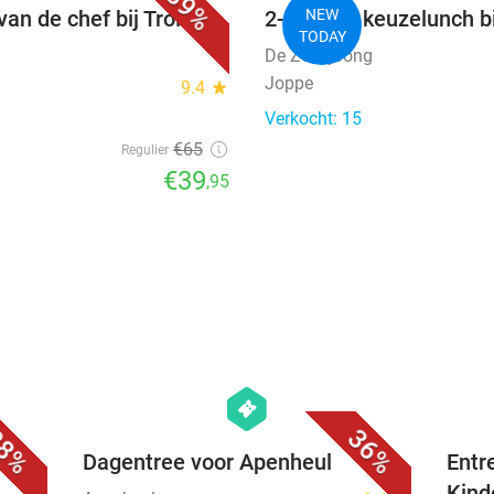
39%
van de chef bij Trois
2-gangen keuzelunch b
NEW
TODAY
De Zessprong
Joppe
9.4
star
Verkocht: 15
€65
Regulier
€39
,95
favorite_border
favorite_border
hexagon
events
8%
36%
sert
Dagentree voor Apenheul
Entr
Kind