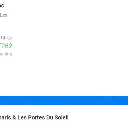
oc
 Les
314
€262
lasting
aris & Les Portes Du Soleil