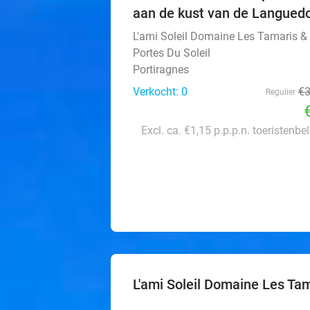
aan de kust van de Langued
L'ami Soleil Domaine Les Tamaris &
Portes Du Soleil
Portiragnes
Verkocht: 0
€
Regulier
Excl. ca. €1,15 p.p.p.n. toeristenbe
L'ami Soleil Domaine Les Tam