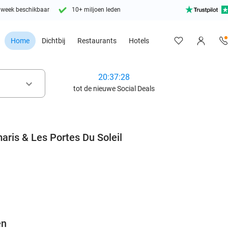
 week beschikbaar
10+ miljoen leden
Home
Dichtbij
Restaurants
Hotels
20:37:27
keyboard_arrow_down
tot de nieuwe Social Deals
aris & Les Portes Du Soleil
favorite_border
en