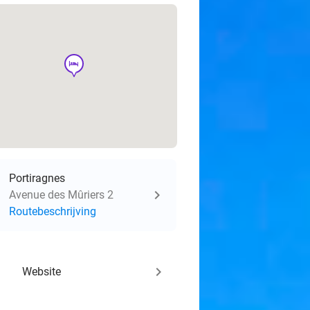
hotel
Portiragnes
Avenue des Mûriers 2
Routebeschrijving
keyboard_arrow_right
Website