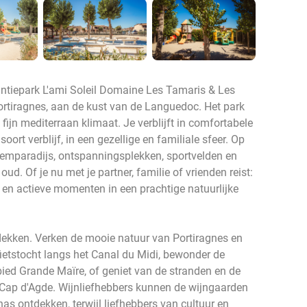
ntiepark L'ami Soleil Domaine Les Tamaris & Les
Portiragnes, aan de kust van de Languedoc. Het park
 fijn mediterraan klimaat. Je verblijft in comfortabele
ort verblijf, in een gezellige en familiale sfeer. Op
wemparadijs, ontspanningsplekken, sportvelden en
ud. Of je nu met je partner, familie of vrienden reist:
st en actieve momenten in een prachtige natuurlijke
ntdekken. Verken de mooie natuur van Portiragnes en
ietstocht langs het Canal du Midi, bewonder de
bied Grande Maïre, of geniet van de stranden en de
 Cap d'Agde. Wijnliefhebbers kunnen de wijngaarden
as ontdekken, terwijl liefhebbers van cultuur en