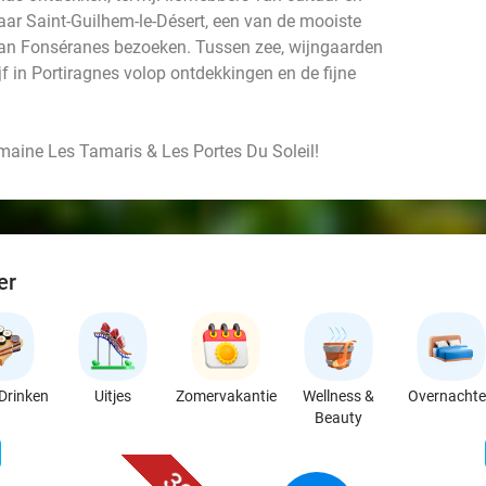
naar Saint-Guilhem-le-Désert, een van de mooiste
 van Fonséranes bezoeken. Tussen zee, wijngaarden
ijf in Portiragnes volop ontdekkingen en de fijne
maine Les Tamaris & Les Portes Du Soleil!
er
Drinken
Uitjes
Zomervakantie
Wellness &
Overnacht
Beauty
favorite_border
n