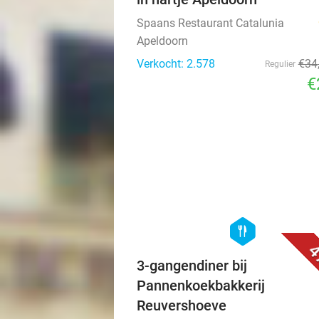
Spaans Restaurant Catalunia
Apeldoorn
Verkocht: 2.578
€34
Regulier
€
hexagon
food
4
3-gangendiner bij
Pannenkoekbakkerij
Reuvershoeve