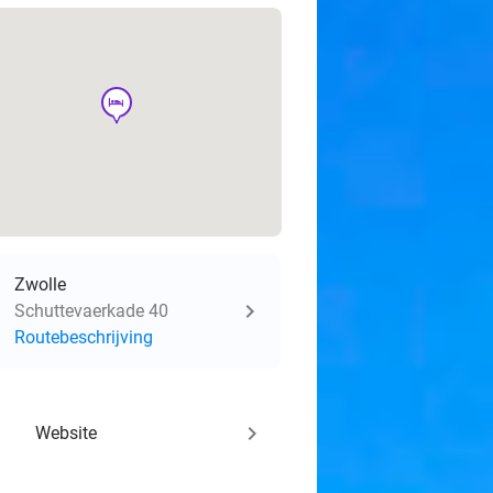
hotel
Zwolle
Schuttevaerkade 40
Routebeschrijving
keyboard_arrow_right
Website