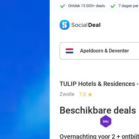
Ontdek 15.000+ deals
7 dagen per
Apeldoorn & Deventer
TULIP Hotels & Residences -
Zwolle
7.8
star
Beschikbare deals
hexagon
hotel
Overnachting voor 2 + ontbijt