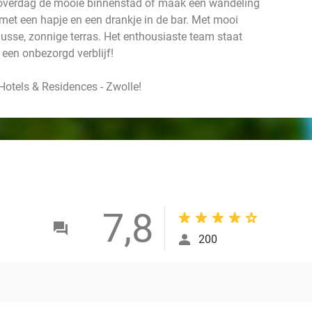
n overdag de mooie binnenstad of maak een wandeling
f met een hapje en een drankje in de bar. Met mooi
nusse, zonnige terras. Het enthousiaste team staat
n een onbezorgd verblijf!
Hotels & Residences - Zwolle!
7,8
200