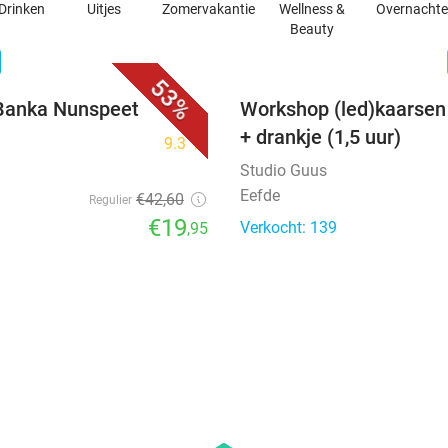
Drinken
Uitjes
Zomervakantie
Wellness &
Overnacht
Beauty
favorite_border
n
53%
j Banka Nunspeet
Workshop (led)kaarsen 
+ drankje (1,5 uur)
9.3
star
Studio Guus
Eefde
€42
,60
Regulier
€19
Verkocht: 139
,95
favorite_border
favorite_border