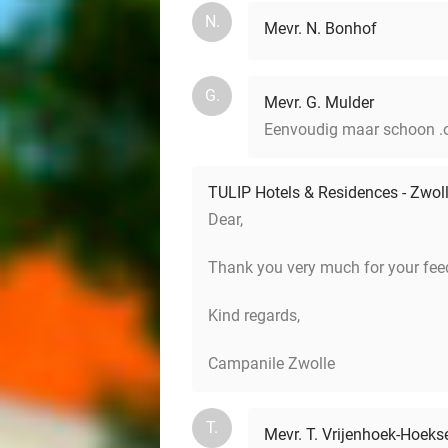
N.
Mevr. N. Bonhof
G.
Mevr. G. Mulder
Eenvoudig maar schoon .on
TULIP Hotels & Residences - Zwol
Dear,
Thank you very much for your feedb
Kind regards,
Campanile Zwolle
T.
Mevr. T. Vrijenhoek-Hoek