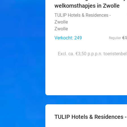
welkomsthapjes in Zwolle
TULIP Hotels & Residences -
Zwolle
Zwolle
Verkocht: 249
€
Regulier
Excl. ca. €3,50 p.p.p.n. toeristenbe
TULIP Hotels & Residences -