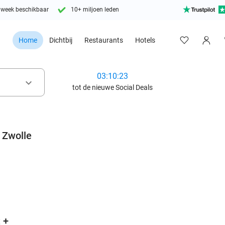
 week beschikbaar
10+ miljoen leden
Home
Dichtbij
Restaurants
Hotels
03:10:21
keyboard_arrow_down
tot de nieuwe Social Deals
 Zwolle
favorite_border
 +