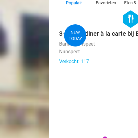
Populair
Favorieten
Eten & 
hexago
food
3-gangendiner à la carte bi
NEW
TODAY
Banka Nunspeet
Nunspeet
Verkocht: 117