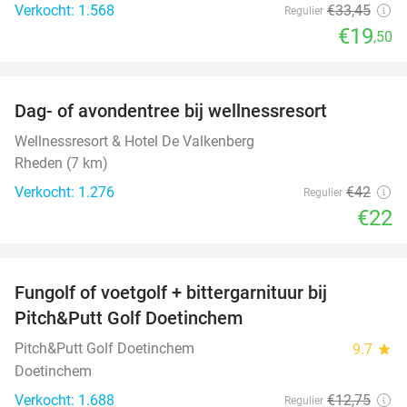
Verkocht: 1.568
€33
,45
Regulier
€19
,50
favorite_border
Dag- of avondentree bij wellnessresort
48%
Wellnessresort & Hotel De Valkenberg
Rheden (7 km)
Verkocht: 1.276
€42
Regulier
€22
favorite_border
Fungolf of voetgolf + bittergarnituur bij
51%
Pitch&Putt Golf Doetinchem
Pitch&Putt Golf Doetinchem
9.7
star
Doetinchem
Verkocht: 1.688
€12
,75
Regulier