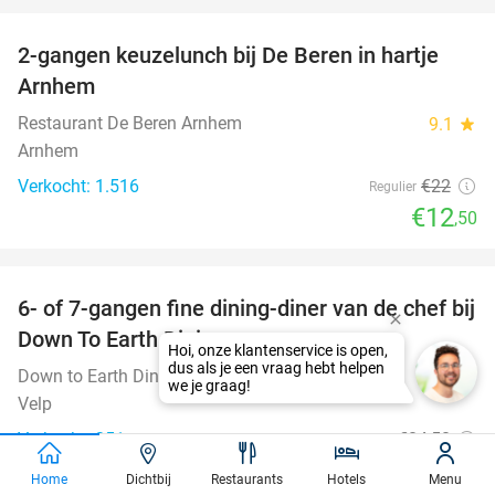
2-gangen keuzelunch bij De Beren in hartje
43%
Arnhem
Restaurant De Beren Arnhem
9.1
star
Arnhem
Verkocht: 1.516
€22
Regulier
€12
,50
favorite_border
6- of 7-gangen fine dining-diner van de chef bij
36%
Down To Earth Dining
Hoi, onze klantenservice is open,
dus als je een vraag hebt helpen
Down to Earth Dining
9.9
star
we je graag!
Velp
Verkocht: 251
€84
,50
Regulier
€54
,50
Home
Dichtbij
Restaurants
Hotels
Menu