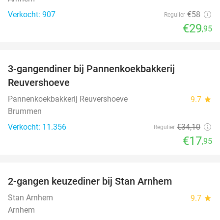
Verkocht: 907
€58
Regulier
€29
,95
favorite_border
3-gangendiner bij Pannenkoekbakkerij
47%
Reuvershoeve
Pannenkoekbakkerij Reuvershoeve
9.7
star
Brummen
Verkocht: 11.356
€34
,10
Regulier
€17
,95
favorite_border
2-gangen keuzediner bij Stan Arnhem
42%
Stan Arnhem
9.7
star
Arnhem