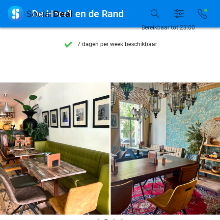
Ontdek 15.000+ deals

De Hoedt en de Rand
7 dagen per week beschikbaar
Bereikbaar tot 23:00
10+ miljoen leden
9,4
op basis van
205.826 reviews
Ontdek 15.000+ deals
7 dagen per week beschikbaar
10+ miljoen leden