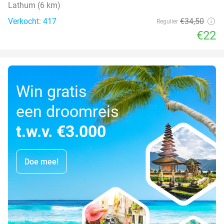
Lathum (6 km)
Verkocht: 417
€34
,50
Regulier
€22
Win gratis
een droomreis
t.w.v. €3.000
Doe mee!