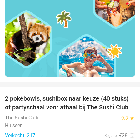
favorite_border
2 pokébowls, sushibox naar keuze (40 stuks)
43%
of partyschaal voor afhaal bij The Sushi Club
The Sushi Club
9.3
star
Huissen
Verkocht: 217
€28
Regulier