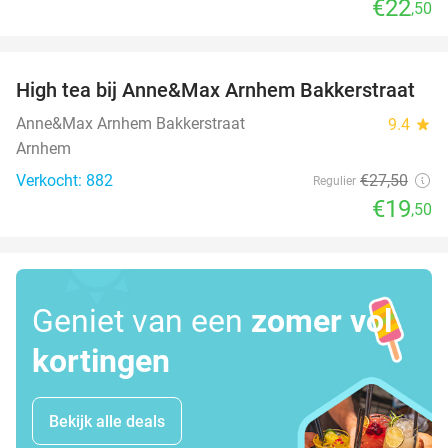
€22
,50
favorite_border
High tea bij Anne&Max Arnhem Bakkerstraat
29%
Anne&Max Arnhem Bakkerstraat
9.4
star
Arnhem
Verkocht: 882
€27
,50
Regulier
€19
,50
Geniet van een
zomer vol
kortingen
Bekijk alle deals