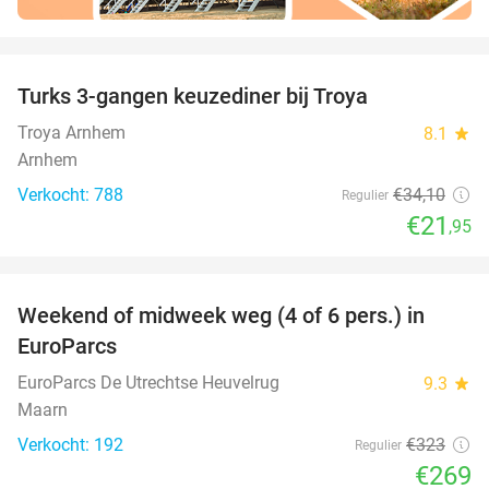
favorite_border
Turks 3-gangen keuzediner bij Troya
36%
Troya Arnhem
8.1
star
Arnhem
Verkocht: 788
€34
,10
Regulier
€21
,95
favorite_border
Weekend of midweek weg (4 of 6 pers.) in
17%
EuroParcs
EuroParcs De Utrechtse Heuvelrug
9.3
star
Maarn
Verkocht: 192
€323
Regulier
€269