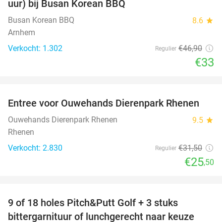
uur) bij Busan Korean BBQ
Busan Korean BBQ
8.6
star
Arnhem
Verkocht: 1.302
€46
,90
Regulier
€33
favorite_border
Entree voor Ouwehands Dierenpark Rhenen
19%
Ouwehands Dierenpark Rhenen
9.5
star
Rhenen
Verkocht: 2.830
€31
,50
Regulier
€25
,50
favorite_border
9 of 18 holes Pitch&Putt Golf + 3 stuks
46%
bittergarnituur of lunchgerecht naar keuze