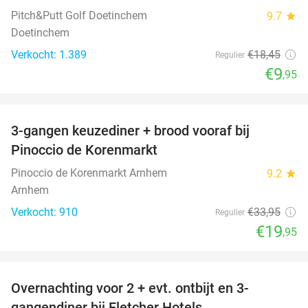
Pitch&Putt Golf Doetinchem
9.7
star
Doetinchem
Verkocht: 1.389
€18
,45
Regulier
€9
,95
favorite_border
3-gangen keuzediner + brood vooraf bij
41%
Pinoccio de Korenmarkt
Pinoccio de Korenmarkt Arnhem
9.2
star
Arnhem
Verkocht: 910
€33
,95
Regulier
€19
,95
favorite_border
Overnachting voor 2 + evt. ontbijt en 3-
gangendiner bij Fletcher Hotels