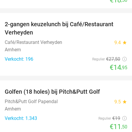
,50
favorite_border
2-gangen keuzelunch bij Café/Restaurant
46%
Verheyden
Café/Restaurant Verheyden
9.4
star
Arnhem
Verkocht: 196
€27
,50
Regulier
€14
,95
favorite_border
Golfen (18 holes) bij Pitch&Putt Golf
39%
Pitch&Putt Golf Papendal
9.5
star
Arnhem
Verkocht: 1.343
€19
Regulier
€11
,50