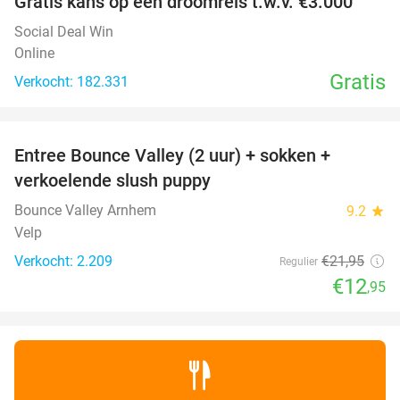
Gratis kans op een droomreis t.w.v. €3.000
Social Deal Win
Online
Gratis
Verkocht: 182.331
favorite_border
Entree Bounce Valley (2 uur) + sokken +
41%
verkoelende slush puppy
Bounce Valley Arnhem
9.2
star
Velp
Verkocht: 2.209
€21
,95
Regulier
€12
,95