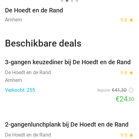
De Hoedt en de Rand
Arnhem
9.8
star
Beschikbare deals
favorite_border
3-gangen keuzediner bij De Hoedt en de Rand
De Hoedt en de Rand
9.8
star
Arnhem
Verkocht: 255
€41
,30
Regulier
€24
,50
favorite_border
2-gangenlunchplank bij De Hoedt en de Rand
De Hoedt en de Rand
9.8
star