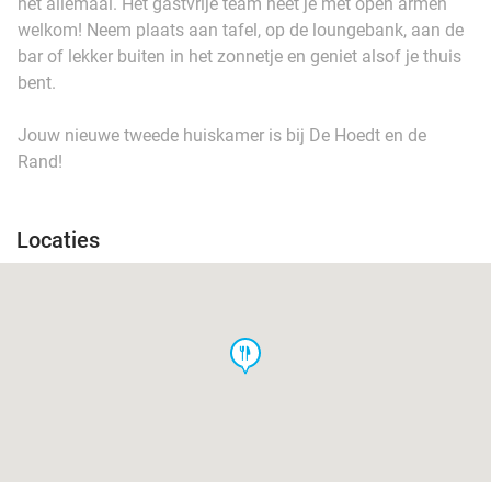
het allemaal. Het gastvrije team heet je met open armen
welkom! Neem plaats aan tafel, op de loungebank, aan de
bar of lekker buiten in het zonnetje en geniet alsof je thuis
bent.
Jouw nieuwe tweede huiskamer is bij De Hoedt en de
Rand!
Locaties
food