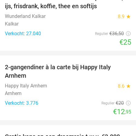
ijs, frisdrank, koffie, thee en softijs
Wunderland Kalkar
8.9
star
Kalkar
Verkocht: 27.040
€36
,50
Regulier
€25
favorite_border
2-gangendiner à la carte bij Happy Italy
35%
Arnhem
Happy Italy Arnhem
8.6
star
Arnhem
Verkocht: 3.776
€20
Regulier
€12
,95
favorite_border