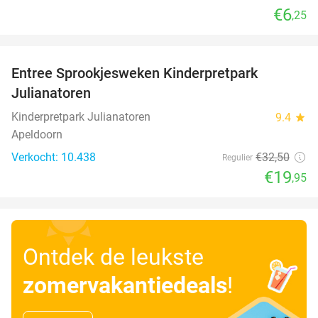
€6
,25
favorite_border
Entree Sprookjesweken Kinderpretpark
39%
Julianatoren
Kinderpretpark Julianatoren
9.4
star
Apeldoorn
Verkocht: 10.438
€32
,50
Regulier
€19
,95
Ontdek de leukste
zomervakantiedeals
!