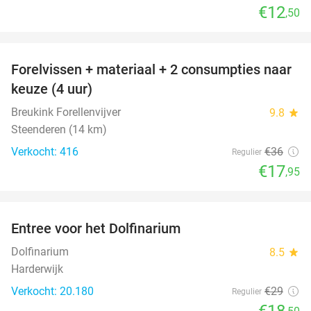
€12
,50
favorite_border
Forelvissen + materiaal + 2 consumpties naar
50%
keuze (4 uur)
Breukink Forellenvijver
9.8
star
Steenderen (14 km)
Verkocht: 416
€36
Regulier
€17
,95
favorite_border
Entree voor het Dolfinarium
36%
Dolfinarium
8.5
star
Harderwijk
Verkocht: 20.180
€29
Regulier
€18