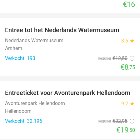
€16
favorite_border
Entree tot het Nederlands Watermuseum
30%
Nederlands Watermuseum
8.6
star
Arnhem
Verkocht: 193
€12
,50
Regulier
€8
,75
favorite_border
Entreeticket voor Avonturenpark Hellendoorn
41%
Avonturenpark Hellendoorn
9.2
star
Hellendoorn
Verkocht: 32.196
€32
,95
Regulier
€19
,50
favorite_border