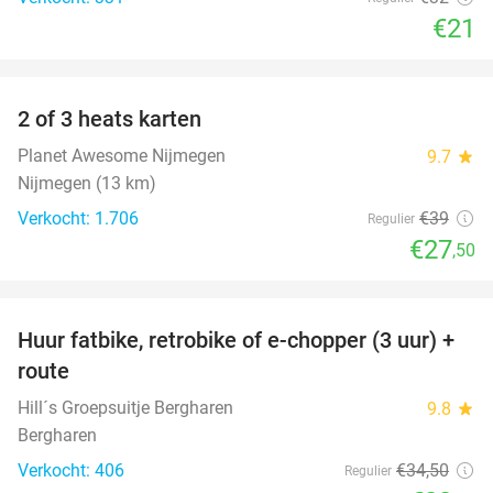
€21
favorite_border
2 of 3 heats karten
29%
Planet Awesome Nijmegen
9.7
star
Nijmegen (13 km)
Verkocht: 1.706
€39
Regulier
€27
,50
favorite_border
Huur fatbike, retrobike of e-chopper (3 uur) +
35%
route
Hill´s Groepsuitje Bergharen
9.8
star
Bergharen
Verkocht: 406
€34
,50
Regulier