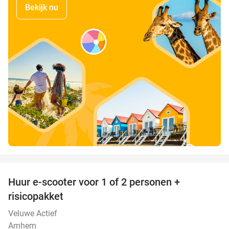
Bekijk nu
favorite_border
Huur e-scooter voor 1 of 2 personen +
37%
risicopakket
Veluwe Actief
Arnhem