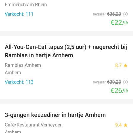
Emmerich am Rhein
Verkocht: 111
€36
,23
Regulier
€22
,95
favorite_border
All-You-Can-Eat tapas (2,5 uur) + nagerecht bij
31%
Ramblas in hartje Arnhem
Ramblas Arnhem
8.7
star
Arnhem
Verkocht: 113
€39
,20
Regulier
€26
,95
favorite_border
3-gangen keuzediner in hartje Arnhem
48%
Café/Restaurant Verheyden
9.4
star
Arnhem