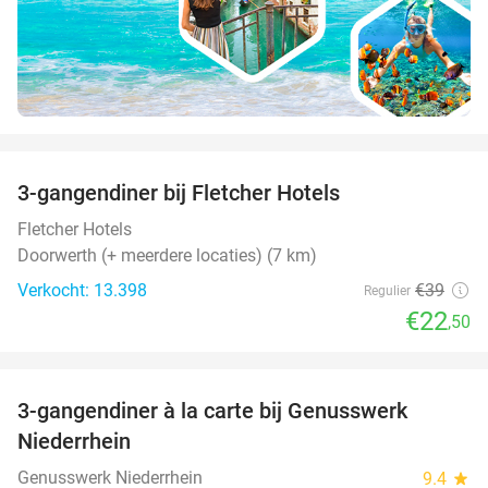
favorite_border
3-gangendiner bij Fletcher Hotels
42%
Fletcher Hotels
Doorwerth (+ meerdere locaties) (7 km)
Verkocht: 13.398
€39
Regulier
€22
,50
favorite_border
3-gangendiner à la carte bij Genusswerk
37%
Niederrhein
Genusswerk Niederrhein
9.4
star