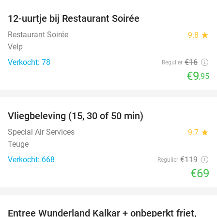
12-uurtje bij Restaurant Soirée
38%
Restaurant Soirée
9.8
star
Velp
Verkocht: 78
€16
Regulier
€9
,95
favorite_border
Vliegbeleving (15, 30 of 50 min)
42%
Special Air Services
9.7
star
Teuge
Verkocht: 668
€119
Regulier
€69
favorite_border
Entree Wunderland Kalkar + onbeperkt friet,
32%