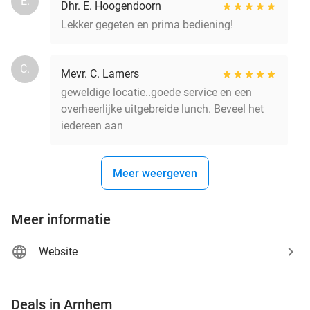
E.
Dhr. E. Hoogendoorn
Lekker gegeten en prima bediening!
C.
Mevr. C. Lamers
geweldige locatie..goede service en een
overheerlijke uitgebreide lunch. Beveel het
iedereen aan
Meer weergeven
Meer informatie
Website
favorite_border
Deals in Arnhem