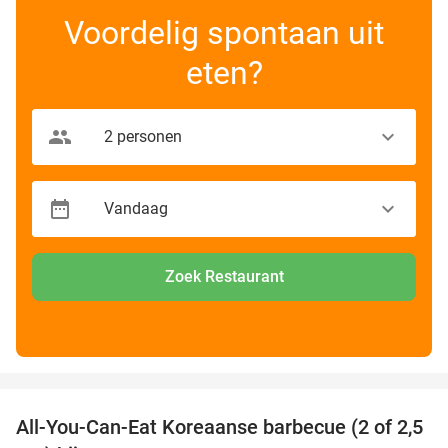
Voordelig spontaan uit
eten?
Zoek Restaurant
favorite_border
All-You-Can-Eat Koreaanse barbecue (2 of 2,5
30%