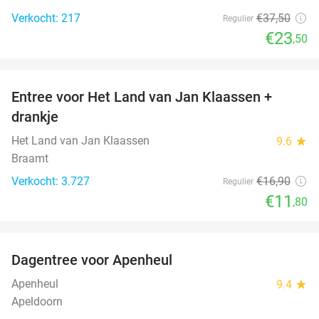
Verkocht: 217
€37
,50
Regulier
€23
,50
favorite_border
Entree voor Het Land van Jan Klaassen +
30%
drankje
Het Land van Jan Klaassen
9.6
star
Braamt
Verkocht: 3.727
€16
,90
Regulier
€11
,80
favorite_border
Dagentree voor Apenheul
36%
Apenheul
9.4
star
Apeldoorn