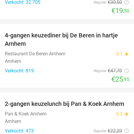
Verkocht: 32.705
€30
,50
Regulier
€19
,50
favorite_border
4-gangen keuzediner bij De Beren in hartje
46%
Arnhem
Restaurant De Beren Arnhem
9.1
star
Arnhem
Verkocht: 819
€47
,70
Regulier
€25
,95
favorite_border
2-gangen keuzelunch bij Pan & Koek Arnhem
44%
Pan & Koek Arnhem
9.5
star
Arnhem
Verkocht: 473
€22
,20
Regulier