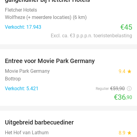
Fletcher Hotels
Wolfheze (+ meerdere locaties) (6 km)
€45
Verkocht: 17.943
Excl. ca. €3 p.p.p.n. toeristenbelasting
favorite_border
Entree voor Movie Park Germany
38%
Movie Park Germany
9.4
star
Bottrop
Verkocht: 5.421
€59
,90
Regulier
€36
,90
favorite_border
Uitgebreid barbecuediner
36%
Het Hof van Lathum
8.9
star