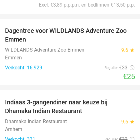
Excl. €3,89 p.p.p.n. en bedlinnen €13,50 p.p.
favorite_border
Dagentree voor WILDLANDS Adventure Zoo
24%
Emmen
WILDLANDS Adventure Zoo Emmen
9.6
star
Emmen
Verkocht: 16.929
€33
Regulier
€25
favorite_border
Indiaas 3-gangendiner naar keuze bij
34%
Dhamaka Indian Restaurant
Dhamaka Indian Restaurant
9.6
star
Arnhem
Verkocht: 331
€32
Regulier