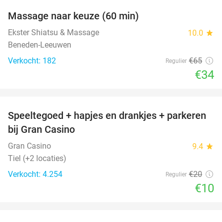
Massage naar keuze (60 min)
48%
Ekster Shiatsu & Massage
10.0
star
Beneden-Leeuwen
Verkocht: 182
€65
Regulier
€34
favorite_border
Speeltegoed + hapjes en drankjes + parkeren
50%
bij Gran Casino
Gran Casino
9.4
star
Tiel (+2 locaties)
Verkocht: 4.254
€20
Regulier
€10
favorite_border