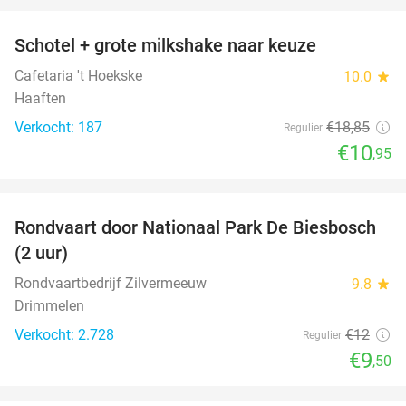
Schotel + grote milkshake naar keuze
42%
Cafetaria 't Hoekske
10.0
star
Haaften
Verkocht: 187
€18
,85
Regulier
€10
,95
favorite_border
Rondvaart door Nationaal Park De Biesbosch
21%
(2 uur)
Rondvaartbedrijf Zilvermeeuw
9.8
star
Drimmelen
Verkocht: 2.728
€12
Regulier
€9
,50
favorite_border