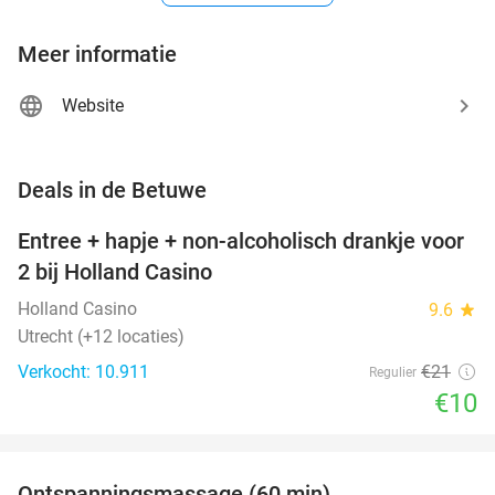
Meer informatie
Website
favorite_border
Deals in de Betuwe
Entree + hapje + non-alcoholisch drankje voor
52%
2 bij Holland Casino
Holland Casino
9.6
star
Utrecht (+12 locaties)
Verkocht: 10.911
€21
Regulier
€10
favorite_border
Ontspanningsmassage (60 min)