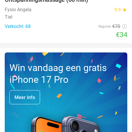
51%
Fysio Angela
9.9
star
Tiel
Verkocht: 68
€70
Regulier
€34
Win vandaag een gratis
iPhone 17 Pro
Meer info