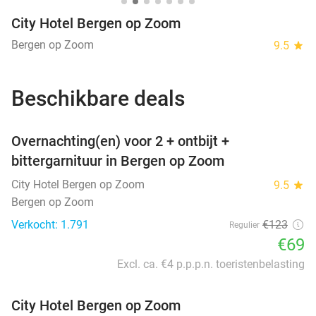
City Hotel Bergen op Zoom
Bergen op Zoom
9.5
star
Beschikbare deals
favorite_border
Overnachting(en) voor 2 + ontbijt +
bittergarnituur in Bergen op Zoom
City Hotel Bergen op Zoom
9.5
star
Bergen op Zoom
Verkocht: 1.791
€123
Regulier
€69
Excl. ca. €4 p.p.p.n. toeristenbelasting
City Hotel Bergen op Zoom