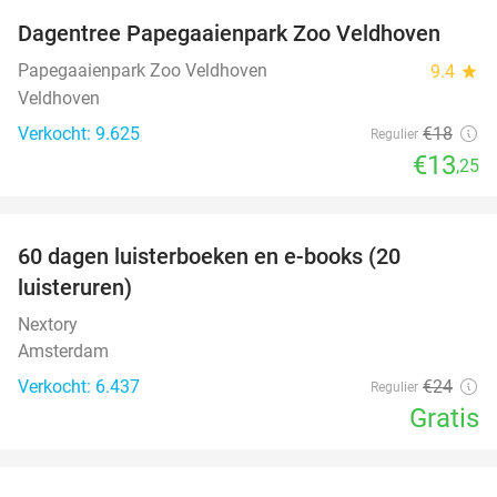
Dagentree Papegaaienpark Zoo Veldhoven
26%
Papegaaienpark Zoo Veldhoven
9.4
star
Veldhoven
Verkocht: 9.625
€18
Regulier
€13
,25
favorite_border
100%
60 dagen luisterboeken en e-books (20
luisteruren)
Nextory
Amsterdam
Verkocht: 6.437
€24
Regulier
Gratis
favorite_border