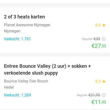
favorite_border
2 of 3 heats karten
29%
Planet Awesome Nijmegen
9.0
star
Nijmegen
Verkocht: 1.761
€39
Regulier
€27
,50
favorite_border
Entree Bounce Valley (2 uur) + sokken +
46%
verkoelende slush puppy
Bounce Valley Den Bosch
9.3
star
Hedel
Verkocht: 1.269
€21
,95
Regulier
€11
,95
favorite_border