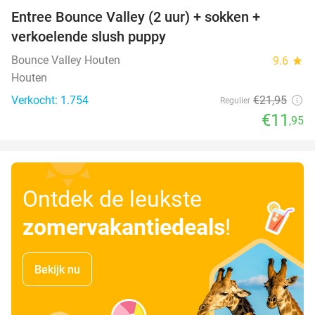
Entree Bounce Valley (2 uur) + sokken +
46%
verkoelende slush puppy
Bounce Valley Houten
9.6
star
Houten
Verkocht: 1.754
€21
,95
Regulier
€11
,95
Ontdek de leukste
zomervakantiedeals
!
Bekijk nu