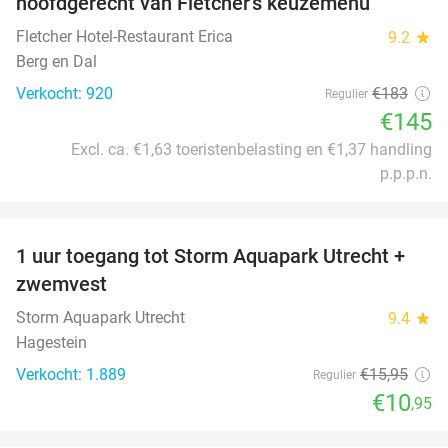
hoofdgerecht van Fletcher's keuzemenu
Fletcher Hotel-Restaurant Erica
9.2
star
Berg en Dal
Verkocht: 920
€183
Regulier
€145
Excl. ca. €1,63 toeristenbelasting en €1,37 handling
p.p.p.n.
favorite_border
1 uur toegang tot Storm Aquapark Utrecht +
31%
zwemvest
Storm Aquapark Utrecht
9.4
star
Hagestein
Verkocht: 1.889
€15
,95
Regulier
€10
,95
favorite_border