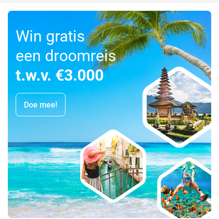
Win gratis
een droomreis
t.w.v. €3.000
Doe mee!