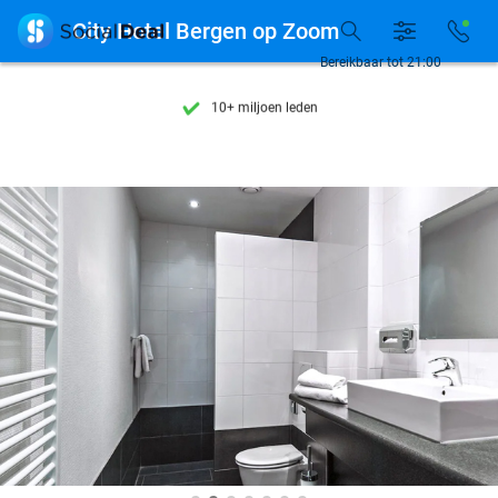
Ontdek 15.000+ deals

City Hotel Bergen op Zoom
7 dagen per week beschikbaar
Bereikbaar tot 21:00
10+ miljoen leden
9,4
op basis van
206.187 reviews
Ontdek 15.000+ deals
7 dagen per week beschikbaar
10+ miljoen leden