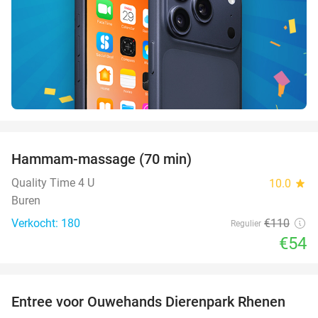
favorite_border
Hammam-massage (70 min)
51%
SOLD
OUT
Quality Time 4 U
10.0
star
Buren
Verkocht: 180
€110
Regulier
€54
favorite_border
Entree voor Ouwehands Dierenpark Rhenen
19%