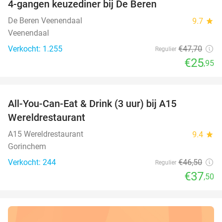
4-gangen keuzediner bij De Beren
46%
De Beren Veenendaal
9.7
star
Veenendaal
Verkocht: 1.255
€47
,70
Regulier
€25
,95
favorite_border
All-You-Can-Eat & Drink (3 uur) bij A15
19%
Wereldrestaurant
A15 Wereldrestaurant
9.4
star
Gorinchem
Verkocht: 244
€46
,50
Regulier
€37
,50