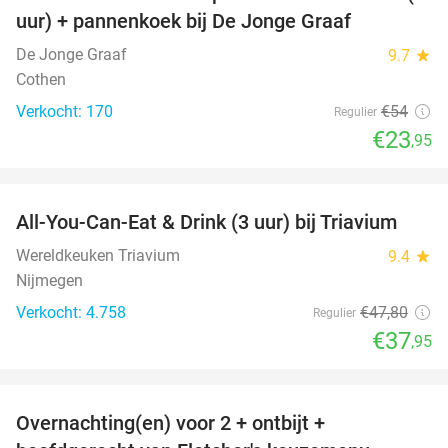
uur) + pannenkoek bij De Jonge Graaf
De Jonge Graaf
9.7
star
Cothen
Verkocht: 170
€54
Regulier
€23
,95
favorite_border
All-You-Can-Eat & Drink (3 uur) bij Triavium
21%
Wereldkeuken Triavium
9.4
star
Nijmegen
Verkocht: 4.758
€47
,80
Regulier
€37
,95
favorite_border
Overnachting(en) voor 2 + ontbijt +
21%