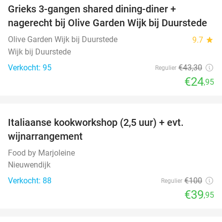
Grieks 3-gangen shared dining-diner +
42%
nagerecht bij Olive Garden Wijk bij Duurstede
Olive Garden Wijk bij Duurstede
9.7
star
Wijk bij Duurstede
Verkocht: 95
€43
,30
Regulier
€24
,95
favorite_border
Italiaanse kookworkshop (2,5 uur) + evt.
60%
wijnarrangement
Food by Marjoleine
Nieuwendijk
Verkocht: 88
€100
Regulier
€39
,95
favorite_border