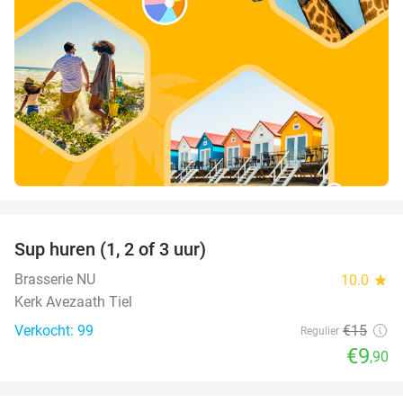
favorite_border
Sup huren (1, 2 of 3 uur)
34%
Brasserie NU
10.0
star
Kerk Avezaath Tiel
Verkocht: 99
€15
Regulier
€9
,90
favorite_border