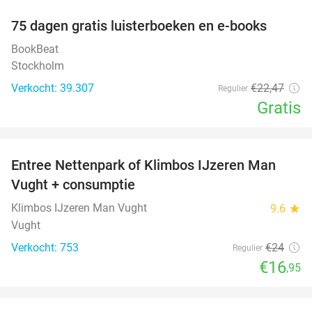
100%
75 dagen gratis luisterboeken en e-books
BookBeat
Stockholm
Verkocht: 39.307
€22
,47
Regulier
Gratis
favorite_border
Entree Nettenpark of Klimbos IJzeren Man
29%
Vught + consumptie
Klimbos IJzeren Man Vught
9.6
star
Vught
Verkocht: 753
€24
Regulier
€16
,95
favorite_border