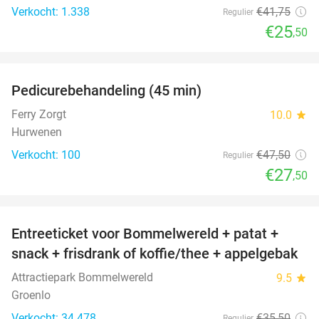
Verkocht: 1.338
€41
,75
Regulier
€25
,50
favorite_border
Pedicurebehandeling (45 min)
42%
SOLD
OUT
Ferry Zorgt
10.0
star
Hurwenen
Verkocht: 100
€47
,50
Regulier
€27
,50
favorite_border
Entreeticket voor Bommelwereld + patat +
23%
snack + frisdrank of koffie/thee + appelgebak
Attractiepark Bommelwereld
9.5
star
Groenlo
Verkocht: 34.478
€35
,50
Regulier