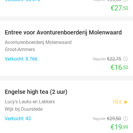
€27
,50
favorite_border
Entree voor Avonturenboerderij Molenwaard
27%
Avonturenboerderij Molenwaard
Groot-Ammers
Verkocht: 8.766
€22
,75
Regulier
€16
,50
favorite_border
Engelse high tea (2 uur)
32%
Lucy's Leuks en Lekkers
10.0
star
Wijk bij Duurstede
Verkocht: 43
€29
,50
Regulier
€19
,99