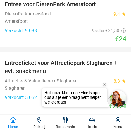
Entree voor DierenPark Amersfoort
24%
DierenPark Amersfoort
9.4
star
Amersfoort
Verkocht: 9.088
€31
,50
Regulier
€24
favorite_border
Entreeticket voor Attractiepark Slagharen +
41%
evt. snackmenu
Attractie- & Vakantiepark Slagharen
8.8
star
Slagharen
Verkocht: 5.062
€37
,90
Regulier
€22
,40
favorite_border
Home
Dichtbij
Restaurants
Hotels
Menu
Ticket voor circusvoorstelling