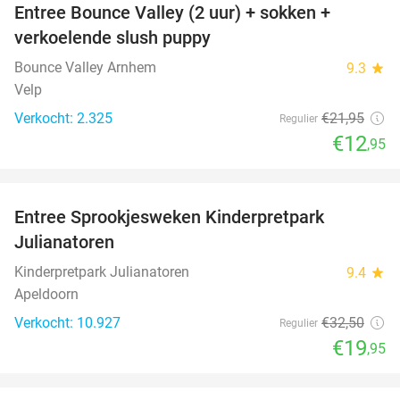
Entree Bounce Valley (2 uur) + sokken +
41%
verkoelende slush puppy
Bounce Valley Arnhem
9.3
star
Velp
Verkocht: 2.325
€21
,95
Regulier
€12
,95
favorite_border
Entree Sprookjesweken Kinderpretpark
39%
Julianatoren
Kinderpretpark Julianatoren
9.4
star
Apeldoorn
Verkocht: 10.927
€32
,50
Regulier
€19
,95
favorite_border