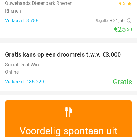
Ouwehands Dierenpark Rhenen
9.5
star
Rhenen
Verkocht: 3.788
€31
,50
Regulier
€25
,50
favorite_border
Gratis kans op een droomreis t.w.v. €3.000
Social Deal Win
Online
Gratis
Verkocht: 186.229
Voordelig spontaan uit