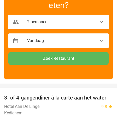
eten?
Zoek Restaurant
favorite_border
3- of 4-gangendiner à la carte aan het water
39%
Hotel Aan De Linge
9.8
star
Kedichem