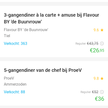
favorite_border
3-gangendiner à la carte + amuse bij Flavour
38%
BY 'de Buurvrouw'
Flavour BY 'de Buurvrouw'
9.6
star
Tiel
Verkocht: 363
€43
,75
Regulier
€26
,95
favorite_border
5-gangendiner van de chef bij ProeV
31%
ProeV
9.8
star
Ammerzoden
Verkocht: 88
€52
Regulier
€36