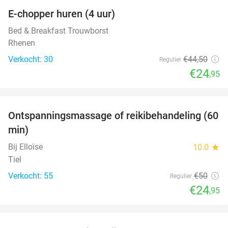
E-chopper huren (4 uur)
44%
Bed & Breakfast Trouwborst
Rhenen
Verkocht: 30
€44
,50
Regulier
€24
,95
favorite_border
Ontspanningsmassage of reikibehandeling (60
50%
min)
Bij Elloïse
10.0
star
Tiel
Verkocht: 55
€50
Regulier
€24
,95
favorite_border