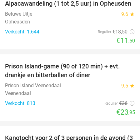
Alpacawandeling (1 tot 2,5 uur) in Opheusden
38%
Betuwe Uitje
9.6
star
Opheusden
Verkocht: 1.644
€18
,50
Regulier
€11
,50
favorite_border
Prison Island-game (90 of 120 min) + evt.
33%
drankje en bitterballen of diner
Prison Island Veenendaal
9.5
star
Veenendaal
Verkocht: 813
€36
Regulier
€23
,95
favorite_border
Kanotocht voor 2 of 3 personen in de avond (3
56%