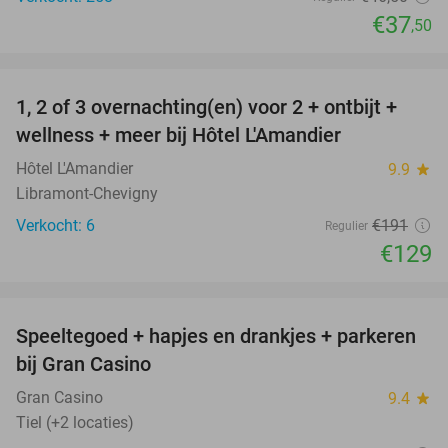
€37
,50
favorite_border
1, 2 of 3 overnachting(en) voor 2 + ontbijt +
32%
NEW
wellness + meer bij Hôtel L'Amandier
TODAY
Hôtel L'Amandier
9.9
star
Libramont-Chevigny
Verkocht: 6
€191
Regulier
€129
favorite_border
Speeltegoed + hapjes en drankjes + parkeren
50%
bij Gran Casino
Gran Casino
9.4
star
Tiel (+2 locaties)