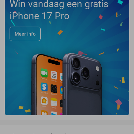
Win vandaag een gratis
iPhone 17 Pro
Meer info
favorite_border