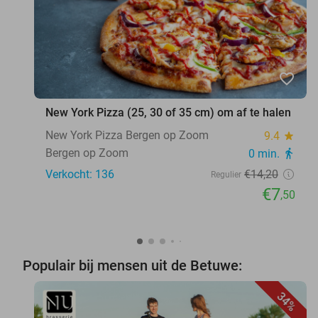
favorite_border
New York Pizza (25, 30 of 35 cm) om af te halen
New York Pizza Bergen op Zoom
9.4
star
Bergen op Zoom
0 min.
directions_walk
Verkocht: 136
€14
,20
Regulier
€7
,50
Populair bij mensen uit de Betuwe:
34%