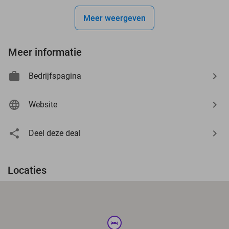
Meer weergeven
Meer informatie
Bedrijfspagina
Website
Deel deze deal
Locaties
hotel