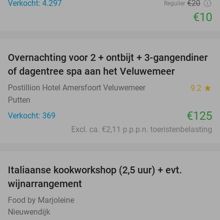
Verkocht: 4.297
€20
Regulier
€10
favorite_border
Overnachting voor 2 + ontbijt + 3-gangendiner
of dagentree spa aan het Veluwemeer
Postillion Hotel Amersfoort Veluwemeer
9.2
star
Putten
€125
Verkocht: 369
Excl. ca. €2,11 p.p.p.n. toeristenbelasting
favorite_border
Italiaanse kookworkshop (2,5 uur) + evt.
60%
wijnarrangement
Food by Marjoleine
Nieuwendijk