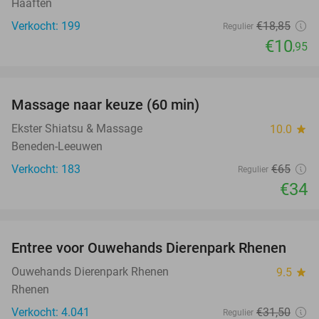
Haaften
Verkocht: 199
€18
,85
Regulier
€10
,95
favorite_border
Massage naar keuze (60 min)
48%
Ekster Shiatsu & Massage
10.0
star
Beneden-Leeuwen
Verkocht: 183
€65
Regulier
€34
favorite_border
Entree voor Ouwehands Dierenpark Rhenen
19%
Ouwehands Dierenpark Rhenen
9.5
star
Rhenen
Verkocht: 4.041
€31
,50
Regulier