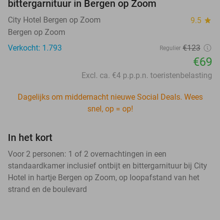
bittergarnituur in Bergen op Zoom
City Hotel Bergen op Zoom
9.5
star
Bergen op Zoom
Verkocht: 1.793
€123
Regulier
€69
Excl. ca. €4 p.p.p.n. toeristenbelasting
Dagelijks om middernacht nieuwe Social Deals. Wees
snel, op = op!
In het kort
Voor 2 personen: 1 of 2 overnachtingen in een
standaardkamer inclusief ontbijt en bittergarnituur bij City
Hotel in hartje Bergen op Zoom, op loopafstand van het
strand en de boulevard