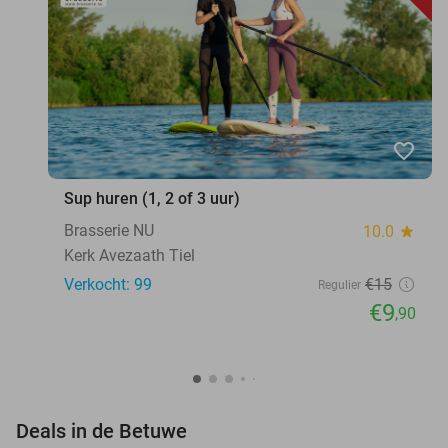
favorite_border
Sup huren (1, 2 of 3 uur)
Brasserie NU
10.0
star
Kerk Avezaath Tiel
Verkocht: 99
€15
Regulier
€9
,90
favorite_border
Deals in de Betuwe