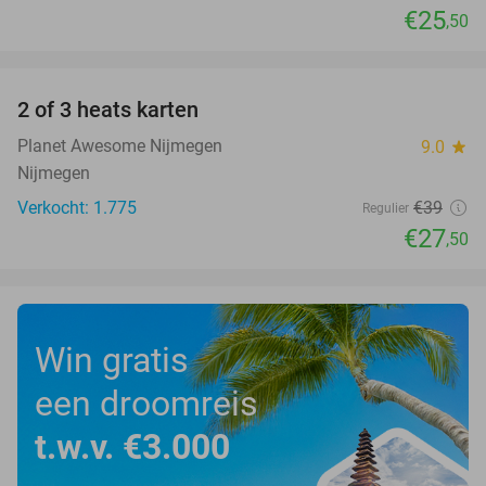
€25
,50
favorite_border
2 of 3 heats karten
29%
Planet Awesome Nijmegen
9.0
star
Nijmegen
Verkocht: 1.775
€39
Regulier
€27
,50
Win gratis
een droomreis
t.w.v. €3.000