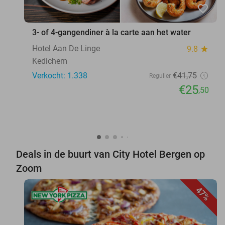
favorite_border
3- of 4-gangendiner à la carte aan het water
Hotel Aan De Linge
9.8
star
Kedichem
Verkocht: 1.338
€41
,75
Regulier
€25
,50
Deals in de buurt van City Hotel Bergen op
Zoom
47%