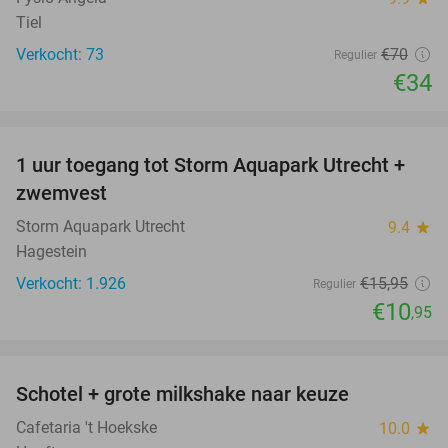
Tiel
Verkocht: 73
€70
Regulier
€34
favorite_border
1 uur toegang tot Storm Aquapark Utrecht +
31%
zwemvest
Storm Aquapark Utrecht
9.4
star
Hagestein
Verkocht: 1.926
€15
,95
Regulier
€10
,95
favorite_border
Schotel + grote milkshake naar keuze
42%
Cafetaria 't Hoekske
10.0
star