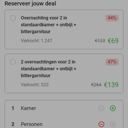
Reserveer jouw deal
Overnachting voor 2 in
44%
standaardkamer + ontbijt +
bittergarnituur
€69
Verkocht: 1.247
€123
2 overnachtingen voor 2 in
47%
standaardkamer + ontbijt +
bittergarnituur
€139
Verkocht: 533
€264
remove_circle_outline
add_circle_outline
1
Kamer
remove_circle_outline
add_circle_outline
2
Personen