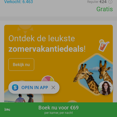
Verkocht: 6.463
€24
Regulier
Gratis
Ontdek de leukste
zomervakantiedeals
!
Bekijk nu
close
OPEN IN APP
Boek nu voor €69
hotel
shopping_cart
Boek nu
navigate_next
per kamer, per nacht