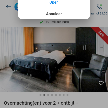
Open
7 dagen per week beschikbaar
10+ miljoen leden
Annuleer
Bereikbaar tot 21:00
9,4
op basis van
206.283 reviews
Ontdek 15.000+ deals
44%
7 dagen per week beschikbaar
10+ miljoen leden
favorite_border
Overnachting(en) voor 2 + ontbijt +