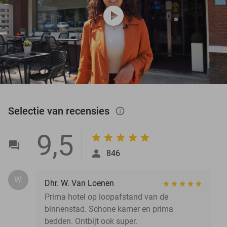
play_circle
Selectie van recensies
info_outlined
9,5
846
W.
Dhr. W. Van Loenen
Prima hotel op loopafstand van de
binnenstad. Schone kamer en prima
bedden. Ontbijt ook super.