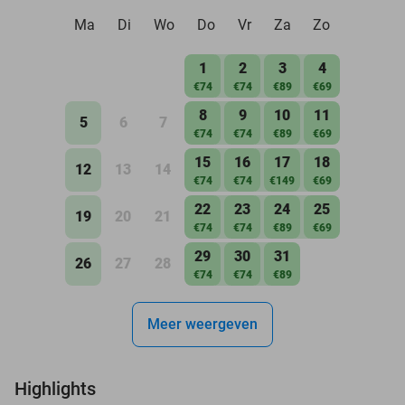
Ma
Di
Wo
Do
Vr
Za
Zo
1
2
3
4
€74
€74
€89
€69
8
9
10
11
5
6
7
€74
€74
€89
€69
15
16
17
18
12
13
14
€74
€74
€149
€69
22
23
24
25
19
20
21
€74
€74
€89
€69
29
30
31
26
27
28
€74
€74
€89
Meer weergeven
Highlights