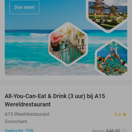
Doe mee!
favorite_border
All-You-Can-Eat & Drink (3 uur) bij A15
19%
Wereldrestaurant
A15 Wereldrestaurant
9.4
star
Gorinchem
Verkocht: 258
€46
,50
Regulier