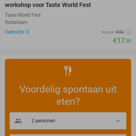
NEW
workshop voor Taste World Fest
TODAY
Taste World Fest
Rotterdam
Verkocht: 0
€40
Regulier
€17
,50
Voordelig spontaan uit
eten?