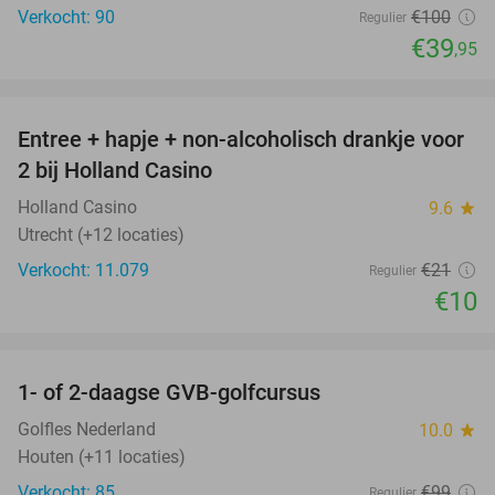
Verkocht: 90
€100
Regulier
€39
,95
favorite_border
Entree + hapje + non-alcoholisch drankje voor
52%
2 bij Holland Casino
Holland Casino
9.6
star
Utrecht (+12 locaties)
Verkocht: 11.079
€21
Regulier
€10
favorite_border
1- of 2-daagse GVB-golfcursus
92%
Golfles Nederland
10.0
star
Houten (+11 locaties)
Verkocht: 85
€99
Regulier