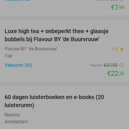
€7
,99
favorite_border
Luxe high tea + onbeperkt thee + glaasje
40%
bubbels bij Flavour BY 'de Buurvrouw'
Flavour BY 'de Buurvrouw'
9.6
star
Tiel
Verkocht: 202
€37
,50
Regulier
€22
,50
favorite_border
100%
60 dagen luisterboeken en e-books (20
luisteruren)
Nextory
Amsterdam