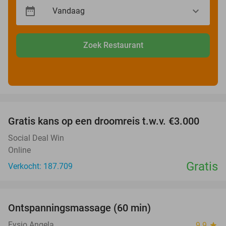
Zoek Restaurant
favorite_border
Gratis kans op een droomreis t.w.v. €3.000
Social Deal Win
Online
Gratis
Verkocht: 187.709
favorite_border
Ontspanningsmassage (60 min)
51%
Fysio Angela
9.9
star