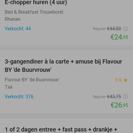
E-chopper huren (4 uur)
44%
Bed & Breakfast Trouwborst
Rhenen
Verkocht: 44
€44
,50
Regulier
€24
,95
favorite_border
3-gangendiner à la carte + amuse bij Flavour
38%
BY 'de Buurvrouw'
Flavour BY 'de Buurvrouw'
9.6
star
Tiel
Verkocht: 376
€43
,75
Regulier
€26
,95
favorite_border
1 of 2 dagen entree + fast pass + drankje +
56%