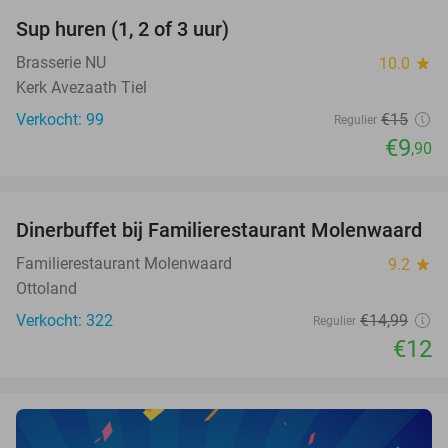
Sup huren (1, 2 of 3 uur)
34%
Brasserie NU
10.0
star
Kerk Avezaath Tiel
Verkocht: 99
€15
Regulier
€9
,90
favorite_border
Dinerbuffet bij Familierestaurant Molenwaard
20%
Familierestaurant Molenwaard
9.2
star
Ottoland
Verkocht: 322
€14
,99
Regulier
€12