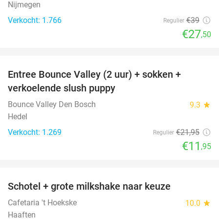
Nijmegen
Verkocht: 1.766
€39
Regulier
€27
,50
favorite_border
Entree Bounce Valley (2 uur) + sokken +
46%
verkoelende slush puppy
Bounce Valley Den Bosch
9.3
star
Hedel
Verkocht: 1.269
€21
,95
Regulier
€11
,95
favorite_border
Schotel + grote milkshake naar keuze
42%
Cafetaria 't Hoekske
10.0
star
Haaften