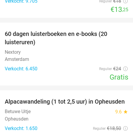
Verkocht: 9.705
€18
Regulier
€13
,25
favorite_border
100%
60 dagen luisterboeken en e-books (20
luisteruren)
Nextory
Amsterdam
Verkocht: 6.450
€24
Regulier
Gratis
favorite_border
Alpacawandeling (1 tot 2,5 uur) in Opheusden
38%
Betuwe Uitje
9.6
star
Opheusden
Verkocht: 1.650
€18
,50
Regulier