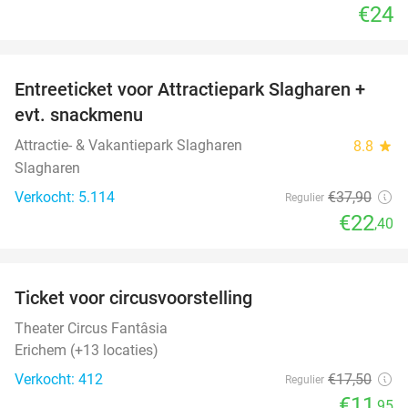
€24
favorite_border
Entreeticket voor Attractiepark Slagharen +
41%
evt. snackmenu
Attractie- & Vakantiepark Slagharen
8.8
star
Slagharen
Verkocht: 5.114
€37
,90
Regulier
€22
,40
favorite_border
Ticket voor circusvoorstelling
32%
Theater Circus Fantâsia
Erichem (+13 locaties)
Verkocht: 412
€17
,50
Regulier
€11
,95