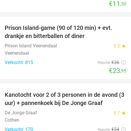
€11
,50
favorite_border
Prison Island-game (90 of 120 min) + evt.
33%
drankje en bitterballen of diner
Prison Island Veenendaal
9.5
star
Veenendaal
Verkocht: 815
€36
Regulier
€23
,95
favorite_border
Kanotocht voor 2 of 3 personen in de avond (3
56%
uur) + pannenkoek bij De Jonge Graaf
De Jonge Graaf
9.7
star
Cothen
Verkocht: 170
€54
Regulier