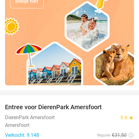
Bekijk hier
favorite_border
Entree voor DierenPark Amersfoort
24%
DierenPark Amersfoort
9.4
star
Amersfoort
Verkocht: 9.148
€31
,50
Regulier