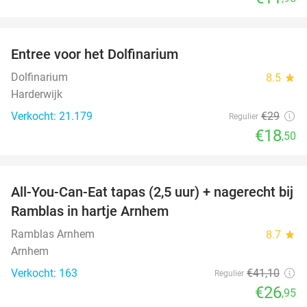
favorite_border
Entree voor het Dolfinarium
36%
Dolfinarium
8.5
star
Harderwijk
Verkocht: 21.179
€29
Regulier
€18
,50
favorite_border
All-You-Can-Eat tapas (2,5 uur) + nagerecht bij
34%
Ramblas in hartje Arnhem
Ramblas Arnhem
8.7
star
Arnhem
Verkocht: 163
€41
,10
Regulier
€26
,95