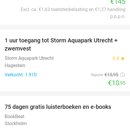
€145
Excl. ca. €1,63 toeristenbelasting en €1,37 handling
p.p.p.n.
favorite_border
1 uur toegang tot Storm Aquapark Utrecht +
31%
zwemvest
Storm Aquapark Utrecht
9.4
star
Hagestein
Verkocht: 1.910
€15
,95
Regulier
€10
,95
favorite_border
100%
75 dagen gratis luisterboeken en e-books
BookBeat
Stockholm