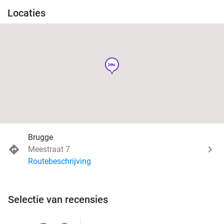
Locaties
hotel
Brugge
Meestraat 7
Routebeschrijving
Selectie van recensies