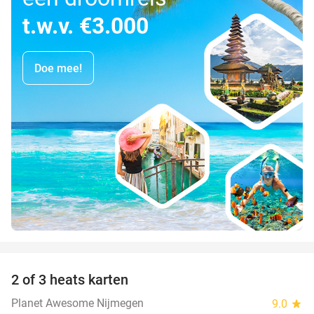
t.w.v. €3.000
Doe mee!
favorite_border
2 of 3 heats karten
29%
Planet Awesome Nijmegen
9.0
star