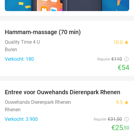
favorite_border
Hammam-massage (70 min)
51%
SOLD
OUT
Quality Time 4 U
10.0
star
Buren
Verkocht: 180
€110
Regulier
€54
favorite_border
Entree voor Ouwehands Dierenpark Rhenen
19%
Ouwehands Dierenpark Rhenen
9.5
star
Rhenen
Verkocht: 3.900
€31
,50
Regulier
€25
,50