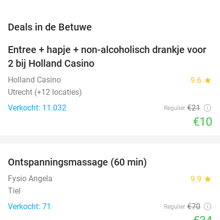
favorite_border
Deals in de Betuwe
Entree + hapje + non-alcoholisch drankje voor
52%
2 bij Holland Casino
Holland Casino
9.6
star
Utrecht (+12 locaties)
Verkocht: 11.032
€21
Regulier
€10
favorite_border
Ontspanningsmassage (60 min)
51%
Fysio Angela
9.9
star
Tiel
Verkocht: 71
€70
Regulier