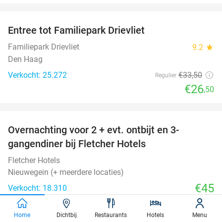
favorite_border
Entree tot Familiepark Drievliet
21%
Familiepark Drievliet
9.2
star
Den Haag
Verkocht: 25.272
€33
,50
Regulier
€26
,50
favorite_border
Overnachting voor 2 + evt. ontbijt en 3-
gangendiner bij Fletcher Hotels
Fletcher Hotels
Nieuwegein (+ meerdere locaties)
€45
Verkocht: 18.310
Excl. ca. €3 p.p.p.n. toeristenbelasting
Home
Dichtbij
Restaurants
Hotels
Menu