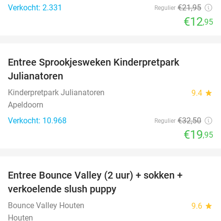
Verkocht: 2.331
€21
,95
Regulier
€12
,95
favorite_border
Entree Sprookjesweken Kinderpretpark
39%
Julianatoren
Kinderpretpark Julianatoren
9.4
star
Apeldoorn
Verkocht: 10.968
€32
,50
Regulier
€19
,95
favorite_border
Entree Bounce Valley (2 uur) + sokken +
46%
verkoelende slush puppy
Bounce Valley Houten
9.6
star
Houten