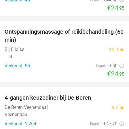
€24
,95
favorite_border
Ontspanningsmassage of reikibehandeling (60
50%
min)
Bij Elloïse
10.0
star
Tiel
Verkocht: 55
€50
Regulier
€24
,95
favorite_border
4-gangen keuzediner bij De Beren
46%
De Beren Veenendaal
9.7
star
Veenendaal
Verkocht: 1.264
€47
,70
Regulier