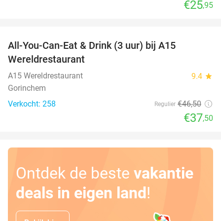
€25
,95
favorite_border
All-You-Can-Eat & Drink (3 uur) bij A15
19%
Wereldrestaurant
A15 Wereldrestaurant
9.4
star
Gorinchem
Verkocht: 258
€46
,50
Regulier
€37
,50
Ontdek de beste
vakantie
deals in eigen land
!