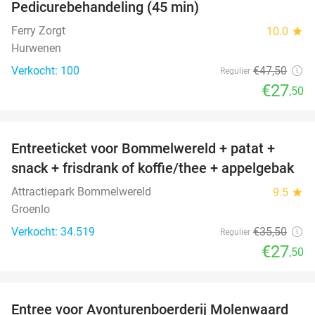
Pedicurebehandeling (45 min)
42%
SOLD
OUT
Ferry Zorgt
10.0
star
Hurwenen
Verkocht: 100
€47
,50
Regulier
€27
,50
favorite_border
Entreeticket voor Bommelwereld + patat +
23%
snack + frisdrank of koffie/thee + appelgebak
Attractiepark Bommelwereld
9.5
star
Groenlo
Verkocht: 34.519
€35
,50
Regulier
€27
,50
favorite_border
Entree voor Avonturenboerderij Molenwaard
27%