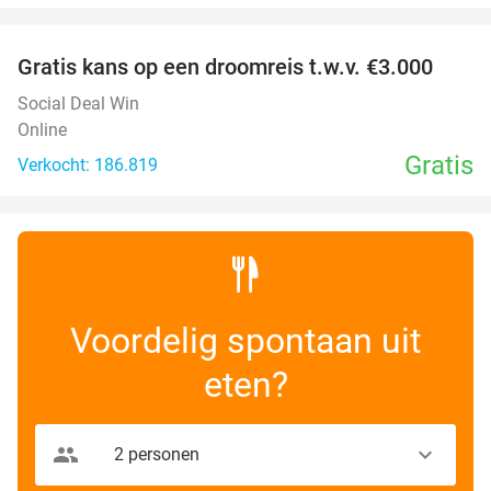
favorite_border
Gratis kans op een droomreis t.w.v. €3.000
Social Deal Win
Online
Gratis
Verkocht: 186.819
Voordelig spontaan uit
eten?