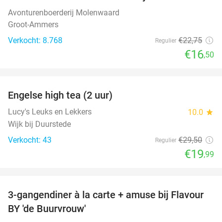
Avonturenboerderij Molenwaard
Groot-Ammers
Verkocht: 8.768
€22
,75
Regulier
€16
,50
favorite_border
Engelse high tea (2 uur)
32%
Lucy's Leuks en Lekkers
10.0
star
Wijk bij Duurstede
Verkocht: 43
€29
,50
Regulier
€19
,99
favorite_border
3-gangendiner à la carte + amuse bij Flavour
38%
BY 'de Buurvrouw'