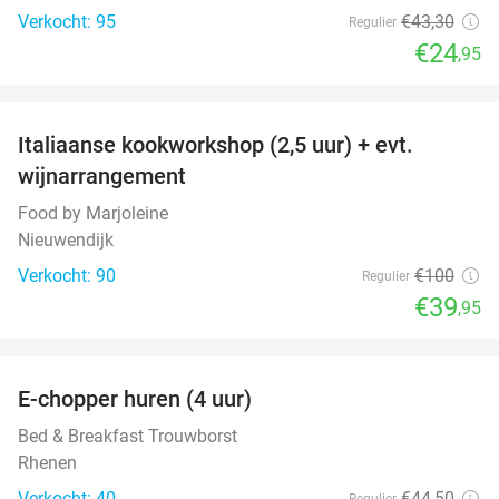
Verkocht: 95
€43
,30
Regulier
€24
,95
favorite_border
Italiaanse kookworkshop (2,5 uur) + evt.
60%
wijnarrangement
Food by Marjoleine
Nieuwendijk
Verkocht: 90
€100
Regulier
€39
,95
favorite_border
E-chopper huren (4 uur)
44%
Bed & Breakfast Trouwborst
Rhenen
Verkocht: 40
€44
,50
Regulier