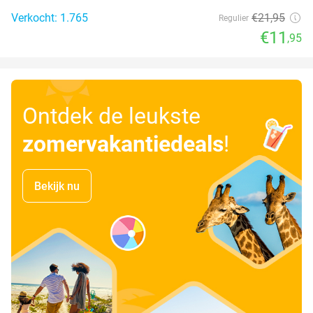
Verkocht: 1.765
€21
,95
Regulier
€11
,95
Ontdek de leukste
zomervakantiedeals
!
Bekijk nu