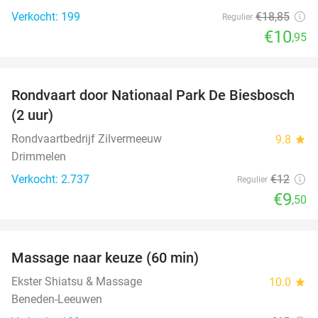
Verkocht: 199
€18
,85
Regulier
€10
,95
favorite_border
Rondvaart door Nationaal Park De Biesbosch
21%
(2 uur)
Rondvaartbedrijf Zilvermeeuw
9.8
star
Drimmelen
Verkocht: 2.737
€12
Regulier
€9
,50
favorite_border
Massage naar keuze (60 min)
48%
Ekster Shiatsu & Massage
10.0
star
Beneden-Leeuwen