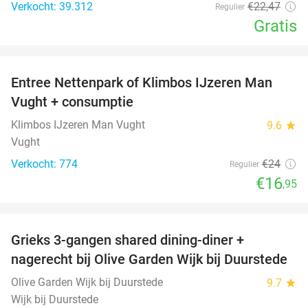
Verkocht: 39.312
€22
,47
Regulier
Gratis
favorite_border
Entree Nettenpark of Klimbos IJzeren Man
29%
Vught + consumptie
Klimbos IJzeren Man Vught
9.6
star
Vught
Verkocht: 774
€24
Regulier
€16
,95
favorite_border
Grieks 3-gangen shared dining-diner +
42%
nagerecht bij Olive Garden Wijk bij Duurstede
Olive Garden Wijk bij Duurstede
9.7
star
Wijk bij Duurstede