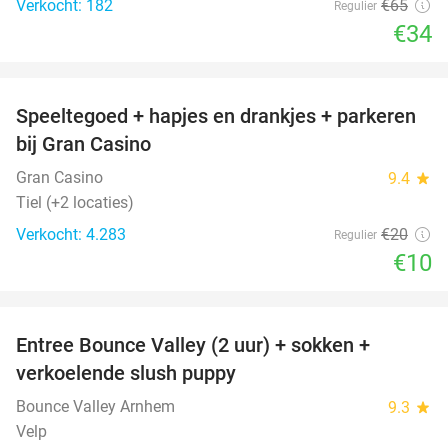
Verkocht: 182
€65
Regulier
€34
favorite_border
Speeltegoed + hapjes en drankjes + parkeren
50%
bij Gran Casino
Gran Casino
9.4
star
Tiel (+2 locaties)
Verkocht: 4.283
€20
Regulier
€10
favorite_border
Entree Bounce Valley (2 uur) + sokken +
41%
verkoelende slush puppy
Bounce Valley Arnhem
9.3
star
Velp