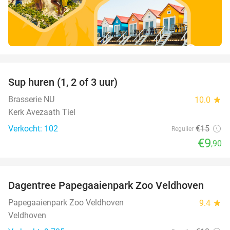
favorite_border
Sup huren (1, 2 of 3 uur)
34%
Brasserie NU
10.0
star
Kerk Avezaath Tiel
Verkocht: 102
€15
Regulier
€9
,90
favorite_border
Dagentree Papegaaienpark Zoo Veldhoven
26%
Papegaaienpark Zoo Veldhoven
9.4
star
Veldhoven