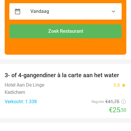
Zoek Restaurant
favorite_border
3- of 4-gangendiner à la carte aan het water
39%
Hotel Aan De Linge
9.8
star
Kedichem
Verkocht: 1.338
€41
,75
Regulier
€25
,50
favorite_border