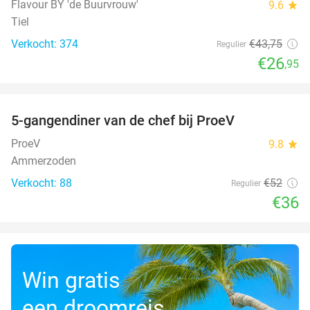
Flavour BY 'de Buurvrouw'
9.6
star
Tiel
Verkocht: 374
€43
,75
Regulier
€26
,95
favorite_border
5-gangendiner van de chef bij ProeV
31%
ProeV
9.8
star
Ammerzoden
Verkocht: 88
€52
Regulier
€36
Win gratis
een droomreis