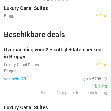
Luxury Canal Suites
Brugge
9.9
star
Beschikbare deals
favorite_border
Overnachting voor 2 + ontbijt + late-checkout
in Brugge
Luxury Canal Suites
9.9
star
Brugge
Verkocht: 70
€208
Regulier
€175
Excl. ca. €4 p.p.p.n. toeristenbelasting
Luxury Canal Suites