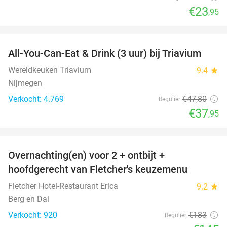
€23
,95
favorite_border
All-You-Can-Eat & Drink (3 uur) bij Triavium
21%
Wereldkeuken Triavium
9.4
star
Nijmegen
Verkocht: 4.769
€47
,80
Regulier
€37
,95
favorite_border
Overnachting(en) voor 2 + ontbijt +
21%
hoofdgerecht van Fletcher's keuzemenu
Fletcher Hotel-Restaurant Erica
9.2
star
Berg en Dal
Verkocht: 920
€183
Regulier