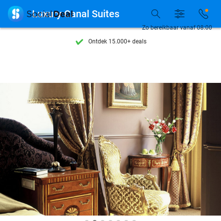

Luxury Canal Suites
Zo bereikbaar vanaf 08:00
Ontdek 15.000+ deals
7 dagen per week beschikbaar
10+ miljoen leden
9,4
op basis van
206.237 reviews
Ontdek 15.000+ deals
7 dagen per week beschikbaar
10+ miljoen leden