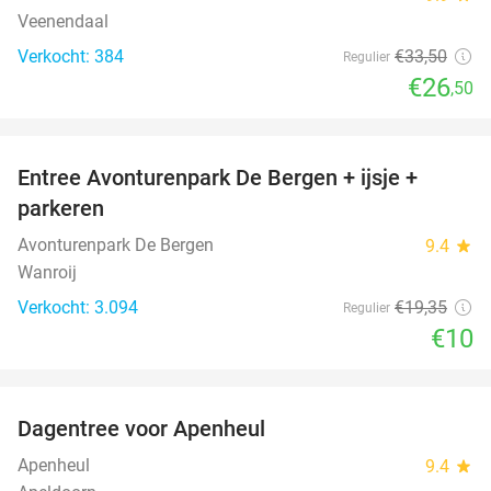
Veenendaal
Verkocht: 384
€33
,50
Regulier
€26
,50
favorite_border
Entree Avonturenpark De Bergen + ijsje +
48%
parkeren
Avonturenpark De Bergen
9.4
star
Wanroij
Verkocht: 3.094
€19
,35
Regulier
€10
favorite_border
Dagentree voor Apenheul
36%
Apenheul
9.4
star