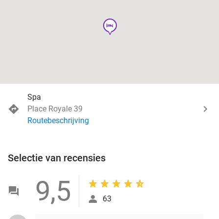
hotel
Spa
Place Royale 39
Routebeschrijving
Selectie van recensies
9,5
63