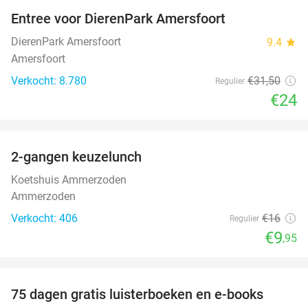
Entree voor DierenPark Amersfoort
24%
DierenPark Amersfoort
9.4
star
Amersfoort
Verkocht: 8.780
€31
,50
Regulier
€24
favorite_border
2-gangen keuzelunch
38%
Koetshuis Ammerzoden
Ammerzoden
Verkocht: 406
€16
Regulier
€9
,95
favorite_border
100%
75 dagen gratis luisterboeken en e-books