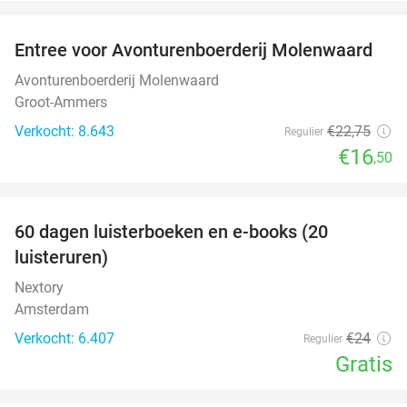
favorite_border
Entree voor Avonturenboerderij Molenwaard
27%
Avonturenboerderij Molenwaard
Groot-Ammers
Verkocht: 8.643
€22
,75
Regulier
€16
,50
favorite_border
100%
60 dagen luisterboeken en e-books (20
luisteruren)
Nextory
Amsterdam
Verkocht: 6.407
€24
Regulier
Gratis
favorite_border