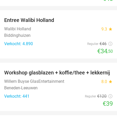
favorite_border
Entree Walibi Holland
25%
Walibi Holland
9.3
star
Biddinghuizen
Verkocht: 4.890
€46
Regulier
€34
,50
favorite_border
Workshop glasblazen + koffie/thee + lekkernij
68%
Willem Buyse GlasEntertainment
8.0
star
Beneden-Leeuwen
Verkocht: 441
€120
Regulier
€39