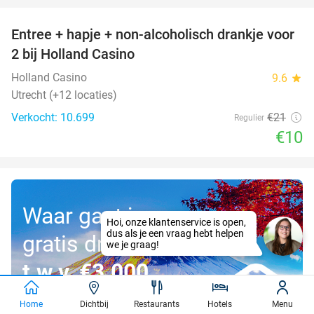
Entree + hapje + non-alcoholisch drankje voor
52%
2 bij Holland Casino
Holland Casino
9.6
star
Utrecht (+12 locaties)
Verkocht: 10.699
€21
Regulier
€10
Waar gaat jouw
gratis droomreis
t.w.v. €3.000
naartoe?
Home
Dichtbij
Restaurants
Hotels
Menu