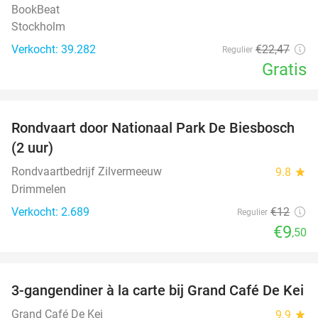
BookBeat
Stockholm
Verkocht: 39.282
€22
,47
Regulier
Gratis
favorite_border
Rondvaart door Nationaal Park De Biesbosch
21%
(2 uur)
Rondvaartbedrijf Zilvermeeuw
9.8
star
Drimmelen
Verkocht: 2.689
€12
Regulier
€9
,50
favorite_border
3-gangendiner à la carte bij Grand Café De Kei
21%
Grand Café De Kei
9.9
star