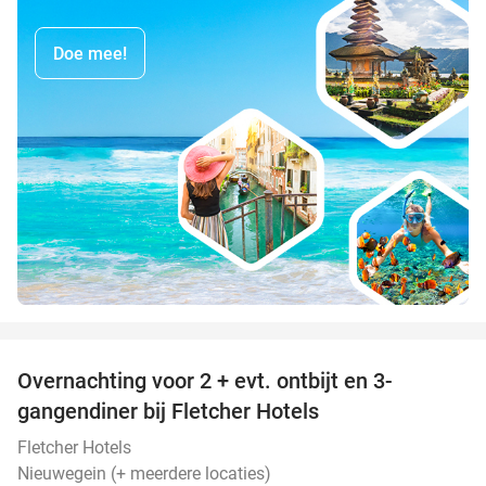
Doe mee!
favorite_border
Overnachting voor 2 + evt. ontbijt en 3-
gangendiner bij Fletcher Hotels
Fletcher Hotels
Nieuwegein (+ meerdere locaties)