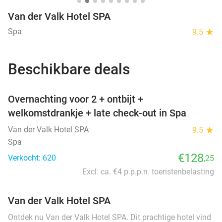
Van der Valk Hotel SPA
Spa
9.5
star
Beschikbare deals
favorite_border
Overnachting voor 2 + ontbijt +
welkomstdrankje + late check-out in Spa
Van der Valk Hotel SPA
9.5
star
Spa
€128
Verkocht: 620
,25
Excl. ca. €4 p.p.p.n. toeristenbelasting
Van der Valk Hotel SPA
Ontdek nu Van der Valk Hotel SPA. Dit prachtige hotel vind