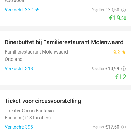
Apeldoorn
Verkocht: 33.165
€30
,50
Regulier
€19
,50
favorite_border
Dinerbuffet bij Familierestaurant Molenwaard
20%
Familierestaurant Molenwaard
9.2
star
Ottoland
Verkocht: 318
€14
,99
Regulier
€12
favorite_border
Ticket voor circusvoorstelling
32%
Theater Circus Fantâsia
Erichem (+13 locaties)
Verkocht: 395
€17
,50
Regulier