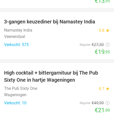
€13
,95
favorite_border
3-gangen keuzediner bij Namastey India
27%
Namastey India
9.8
star
Veenendaal
Verkocht: 575
€27
,30
Regulier
€19
,95
favorite_border
High cocktail + bittergarnituur bij The Pub
56%
Sixty One in hartje Wageningen
The Pub Sixty One
8.7
star
Wageningen
Verkocht: 10
€49
,90
Regulier
€21
,99