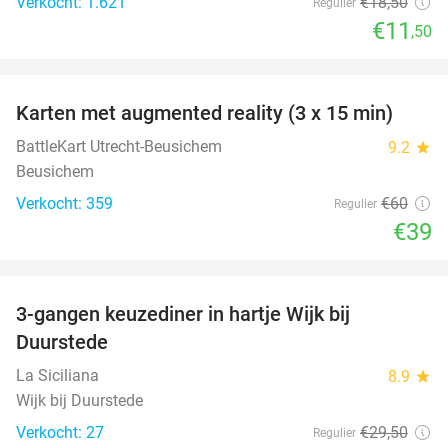
Verkocht: 1.621
€18
,50
Regulier
€11
,50
favorite_border
Karten met augmented reality (3 x 15 min)
35%
BattleKart Utrecht-Beusichem
9.2
star
Beusichem
Verkocht: 359
€60
Regulier
€39
favorite_border
3-gangen keuzediner in hartje Wijk bij
36%
Duurstede
La Siciliana
8.9
star
Wijk bij Duurstede
Verkocht: 27
€29
,50
Regulier