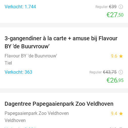
Verkocht: 1.744
€39
Regulier
€27
,50
favorite_border
3-gangendiner à la carte + amuse bij Flavour
38%
BY 'de Buurvrouw'
Flavour BY 'de Buurvrouw'
9.6
star
Tiel
Verkocht: 363
€43
,75
Regulier
€26
,95
favorite_border
Dagentree Papegaaienpark Zoo Veldhoven
26%
Papegaaienpark Zoo Veldhoven
9.4
star
Veldhoven