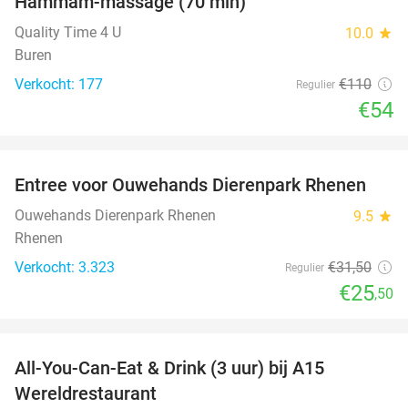
Hammam-massage (70 min)
51%
Quality Time 4 U
10.0
star
Buren
Verkocht: 177
€110
Regulier
€54
favorite_border
Entree voor Ouwehands Dierenpark Rhenen
19%
Ouwehands Dierenpark Rhenen
9.5
star
Rhenen
Verkocht: 3.323
€31
,50
Regulier
€25
,50
favorite_border
All-You-Can-Eat & Drink (3 uur) bij A15
19%
Wereldrestaurant