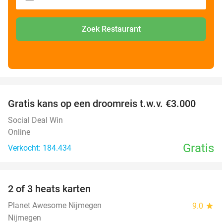
Zoek Restaurant
favorite_border
Gratis kans op een droomreis t.w.v. €3.000
Social Deal Win
Online
Gratis
Verkocht: 184.434
favorite_border
2 of 3 heats karten
29%
Planet Awesome Nijmegen
9.0
star
Nijmegen