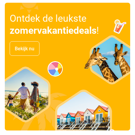
Ontdek de leukste
zomervakantiedeals
!
Bekijk nu