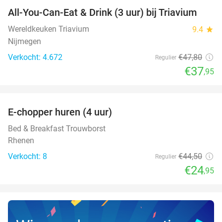
All-You-Can-Eat & Drink (3 uur) bij Triavium
21%
Wereldkeuken Triavium
9.4
star
Nijmegen
Verkocht: 4.672
€47
,80
Regulier
€37
,95
favorite_border
E-chopper huren (4 uur)
44%
NEW
TODAY
Bed & Breakfast Trouwborst
Rhenen
Verkocht: 8
€44
,50
Regulier
€24
,95