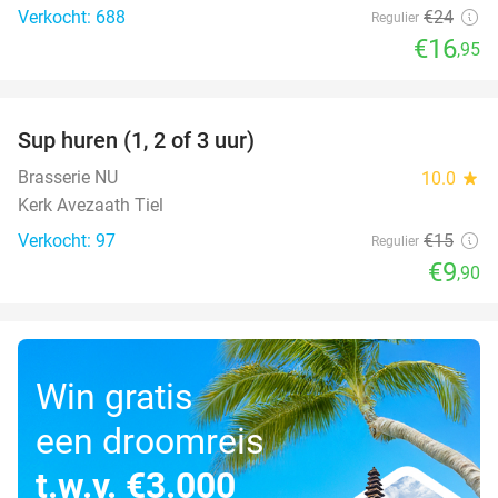
Verkocht: 688
€24
Regulier
€16
,95
favorite_border
Sup huren (1, 2 of 3 uur)
34%
Brasserie NU
10.0
star
Kerk Avezaath Tiel
Verkocht: 97
€15
Regulier
€9
,90
Win gratis
een droomreis
t.w.v. €3.000