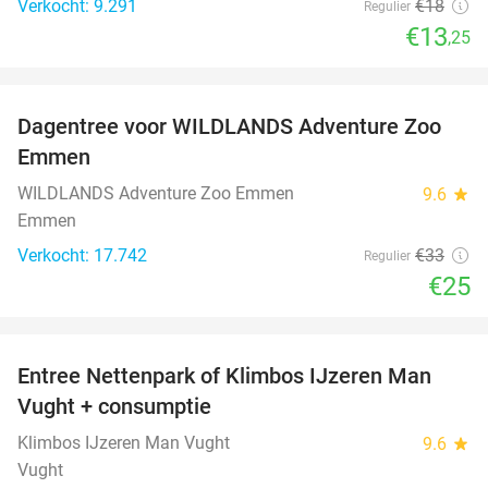
Verkocht: 9.291
€18
Regulier
€13
,25
favorite_border
Dagentree voor WILDLANDS Adventure Zoo
24%
Emmen
WILDLANDS Adventure Zoo Emmen
9.6
star
Emmen
Verkocht: 17.742
€33
Regulier
€25
favorite_border
Entree Nettenpark of Klimbos IJzeren Man
29%
Vught + consumptie
Klimbos IJzeren Man Vught
9.6
star
Vught