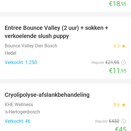
€18
,95
favorite_border
Entree Bounce Valley (2 uur) + sokken +
46%
verkoelende slush puppy
Bounce Valley Den Bosch
9.3
star
Hedel
Verkocht: 1.250
€21
,95
Regulier
€11
,95
favorite_border
Cryolipolyse-afslankbehandeling
90%
KHE Wellness
8.6
star
's-Hertogenbosch
Verkocht: 46
€450
Regulier
€45