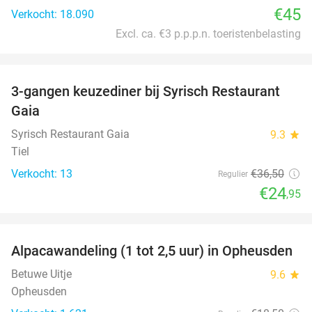
€45
Verkocht: 18.090
Excl. ca. €3 p.p.p.n. toeristenbelasting
favorite_border
3-gangen keuzediner bij Syrisch Restaurant
32%
Gaia
Syrisch Restaurant Gaia
9.3
star
Tiel
Verkocht: 13
€36
,50
Regulier
€24
,95
favorite_border
Alpacawandeling (1 tot 2,5 uur) in Opheusden
38%
Betuwe Uitje
9.6
star
Opheusden