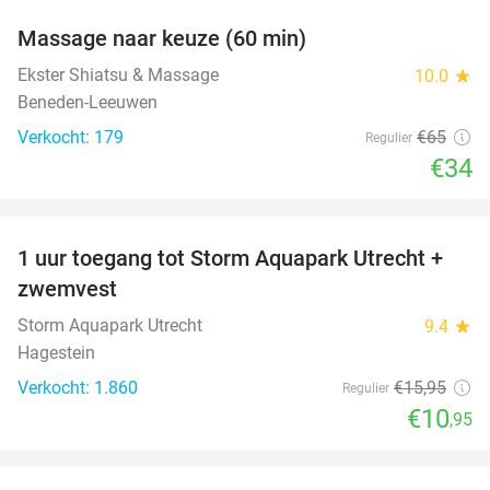
Massage naar keuze (60 min)
48%
Ekster Shiatsu & Massage
10.0
star
Beneden-Leeuwen
Verkocht: 179
€65
Regulier
€34
favorite_border
1 uur toegang tot Storm Aquapark Utrecht +
31%
zwemvest
Storm Aquapark Utrecht
9.4
star
Hagestein
Verkocht: 1.860
€15
,95
Regulier
€10
,95
favorite_border