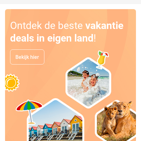
Ontdek de beste
vakantie
deals in eigen land
!
Bekijk hier