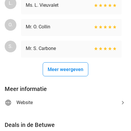
L.
Ms. L. Vieuvalet
O.
Mr. O. Collin
S.
Mr. S. Carbone
Meer weergeven
Meer informatie
Website
favorite_border
Deals in de Betuwe