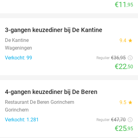
€11
,95
favorite_border
3-gangen keuzediner bij De Kantine
39%
De Kantine
9.4
star
Wageningen
Verkocht: 99
€36
,95
Regulier
€22
,50
favorite_border
4-gangen keuzediner bij De Beren
46%
Restaurant De Beren Gorinchem
9.5
star
Gorinchem
Verkocht: 1.281
€47
,70
Regulier
€25
,95