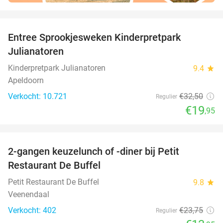
favorite_border
Entree Sprookjesweken Kinderpretpark
39%
Julianatoren
Kinderpretpark Julianatoren
9.4
star
Apeldoorn
Verkocht: 10.721
€32
,50
Regulier
€19
,95
favorite_border
2-gangen keuzelunch of -diner bij Petit
41%
Restaurant De Buffel
Petit Restaurant De Buffel
9.8
star
Veenendaal
Verkocht: 402
€23
,75
Regulier