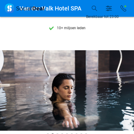
Ontdek 15.000+ deals

Van der Valk Hotel SPA
7 dagen per week beschikbaar
Bereikbaar tot 23:00
10+ miljoen leden
9,4
op basis van
206.026 reviews
Ontdek 15.000+ deals
7 dagen per week beschikbaar
10+ miljoen leden