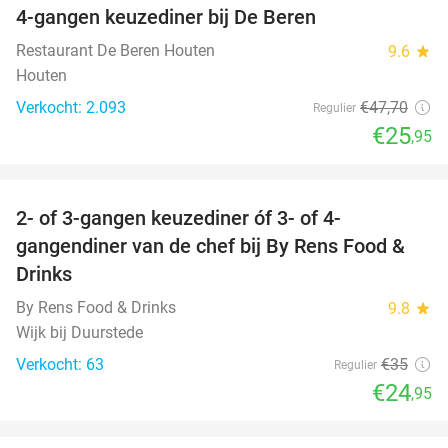
4-gangen keuzediner bij De Beren
46%
Restaurant De Beren Houten
9.6
star
Houten
Verkocht: 2.093
€47
,70
Regulier
€25
,95
favorite_border
2- of 3-gangen keuzediner óf 3- of 4-
29%
gangendiner van de chef bij By Rens Food &
Drinks
By Rens Food & Drinks
9.8
star
Wijk bij Duurstede
Verkocht: 63
€35
Regulier
€24
,95
favorite_border