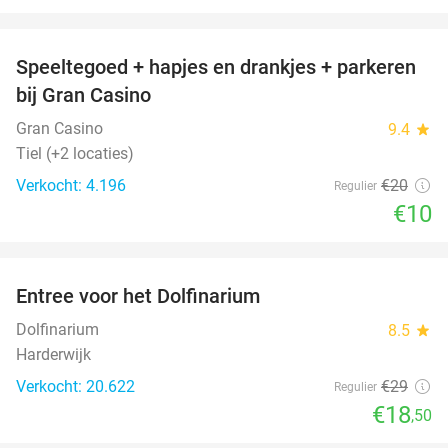
favorite_border
Speeltegoed + hapjes en drankjes + parkeren
50%
bij Gran Casino
Gran Casino
9.4
star
Tiel (+2 locaties)
Verkocht: 4.196
€20
Regulier
€10
favorite_border
Entree voor het Dolfinarium
36%
Dolfinarium
8.5
star
Harderwijk
Verkocht: 20.622
€29
Regulier
€18
,50
favorite_border