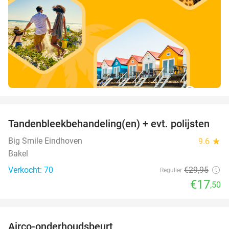
favorite_border
Tandenbleekbehandeling(en) + evt. polijsten
42%
Big Smile Eindhoven
9.6
star
Bakel
Verkocht: 70
€29
,95
Regulier
€17
,50
favorite_border
Airco-onderhoudsbeurt