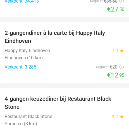
Verkocht: 34.413
€35
,50
Regulier
€27
,50
favorite_border
2-gangendiner à la carte bij Happy Italy
35%
Eindhoven
Happy Italy Eindhoven
7.9
star
Eindhoven (10 km)
Verkocht: 3.285
€20
Regulier
€12
,95
favorite_border
4-gangen keuzediner bij Restaurant Black
34%
Stone
Restaurant Black Stone
9.7
star
Someren (8 km)