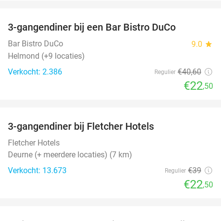
favorite_border
3-gangendiner bij een Bar Bistro DuCo
45%
Bar Bistro DuCo
9.0
star
Helmond (+9 locaties)
Verkocht: 2.386
€40
,60
Regulier
€22
,50
favorite_border
3-gangendiner bij Fletcher Hotels
42%
Fletcher Hotels
Deurne (+ meerdere locaties) (7 km)
Verkocht: 13.673
€39
Regulier
€22
,50
favorite_border