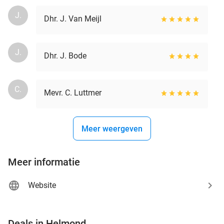
J.
Dhr. J. Van Meijl
J.
Dhr. J. Bode
C.
Mevr. C. Luttmer
Meer weergeven
Meer informatie
Website
favorite_border
Deals in Helmond