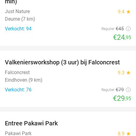
min)
Just Nature
9.4
star
Deurne (7 km)
Verkocht: 94
€45
Regulier
€24
,95
favorite_border
Valkeniersworkshop (3 uur) bij Falconcrest
62%
Falconcrest
9.3
star
Eindhoven (9 km)
Verkocht: 76
€79
Regulier
€29
,95
favorite_border
Entree Pakawi Park
28%
Pakawi Park
8.9
star