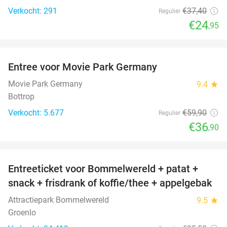
Verkocht: 291
€37
,40
Regulier
€24
,95
favorite_border
Entree voor Movie Park Germany
38%
Movie Park Germany
9.4
star
Bottrop
Verkocht: 5.677
€59
,90
Regulier
€36
,90
favorite_border
Entreeticket voor Bommelwereld + patat +
23%
snack + frisdrank of koffie/thee + appelgebak
Attractiepark Bommelwereld
9.5
star
Groenlo