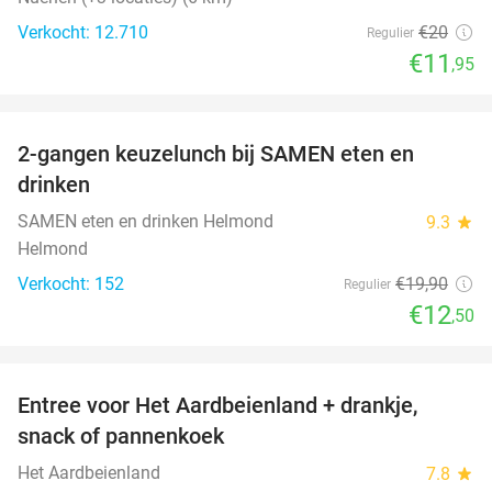
Verkocht: 12.710
€20
Regulier
€11
,95
favorite_border
2-gangen keuzelunch bij SAMEN eten en
37%
drinken
SAMEN eten en drinken Helmond
9.3
star
Helmond
Verkocht: 152
€19
,90
Regulier
€12
,50
favorite_border
Entree voor Het Aardbeienland + drankje,
47%
snack of pannenkoek
Het Aardbeienland
7.8
star