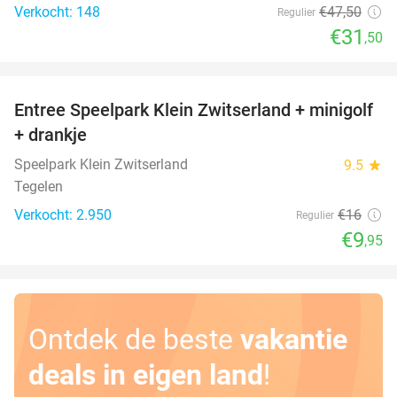
Verkocht: 148
€47
,50
Regulier
€31
,50
favorite_border
Entree Speelpark Klein Zwitserland + minigolf
38%
+ drankje
Speelpark Klein Zwitserland
9.5
star
Tegelen
Verkocht: 2.950
€16
Regulier
€9
,95
Ontdek de beste
vakantie
deals in eigen land
!