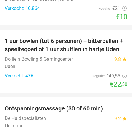
Verkocht: 10.864
€21
Regulier
€10
favorite_border
1 uur bowlen (tot 6 personen) + bitterballen +
55%
speeltegoed of 1 uur shufflen in hartje Uden
Dollie´s Bowling & Gamingcenter
9.8
star
Uden
Verkocht: 476
€49
,55
Regulier
€22
,50
favorite_border
Ontspanningsmassage (30 of 60 min)
55%
De Huidspecialisten
9.2
star
Helmond