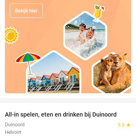
Bekijk hier
favorite_border
All-in spelen, eten en drinken bij Duinoord
19%
Duinoord
9.8
star
Helvoirt