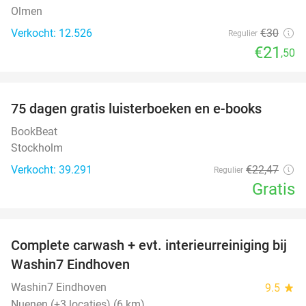
Olmen
Verkocht: 12.526
€30
Regulier
€21
,50
favorite_border
100%
75 dagen gratis luisterboeken en e-books
BookBeat
Stockholm
Verkocht: 39.291
€22
,47
Regulier
Gratis
favorite_border
Complete carwash + evt. interieurreiniging bij
40%
Washin7 Eindhoven
Washin7 Eindhoven
9.5
star
Nuenen (+3 locaties) (6 km)