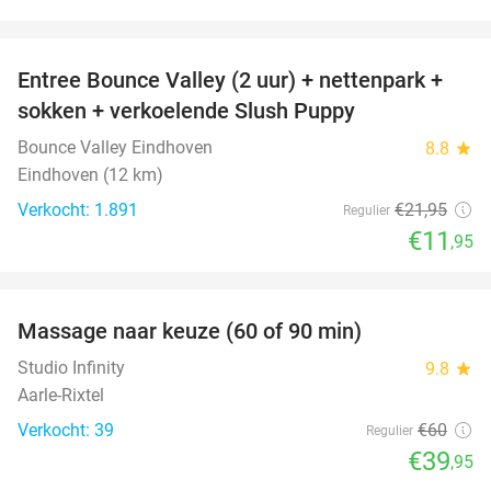
favorite_border
Entree Bounce Valley (2 uur) + nettenpark +
46%
sokken + verkoelende Slush Puppy
Bounce Valley Eindhoven
8.8
star
Eindhoven (12 km)
Verkocht: 1.891
€21
,95
Regulier
€11
,95
favorite_border
Massage naar keuze (60 of 90 min)
33%
Studio Infinity
9.8
star
Aarle-Rixtel
Verkocht: 39
€60
Regulier
€39
,95