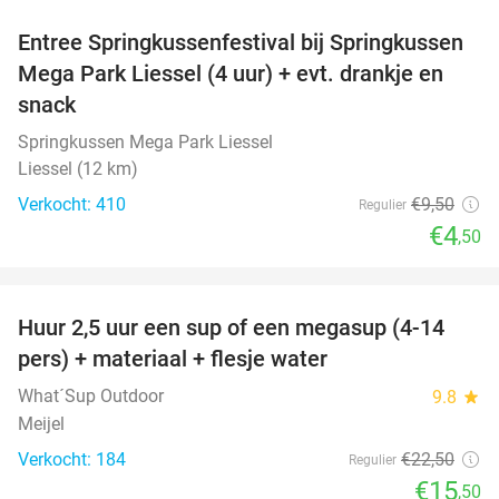
Entree Springkussenfestival bij Springkussen
53%
Mega Park Liessel (4 uur) + evt. drankje en
snack
Springkussen Mega Park Liessel
Liessel (12 km)
Verkocht: 410
€9
,50
Regulier
€4
,50
favorite_border
Huur 2,5 uur een sup of een megasup (4-14
31%
pers) + materiaal + flesje water
What´Sup Outdoor
9.8
star
Meijel
Verkocht: 184
€22
,50
Regulier
€15
,50