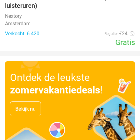
luisteruren)
Nextory
Amsterdam
Verkocht: 6.420
€24
Regulier
Gratis
Ontdek de leukste
zomervakantiedeals
!
Bekijk nu