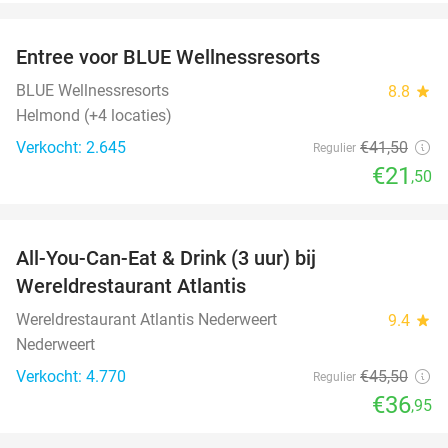
favorite_border
Entree voor BLUE Wellnessresorts
48%
BLUE Wellnessresorts
8.8
star
Helmond (+4 locaties)
Verkocht: 2.645
€41
,50
Regulier
€21
,50
favorite_border
All-You-Can-Eat & Drink (3 uur) bij
19%
Wereldrestaurant Atlantis
Wereldrestaurant Atlantis Nederweert
9.4
star
Nederweert
Verkocht: 4.770
€45
,50
Regulier
€36
,95