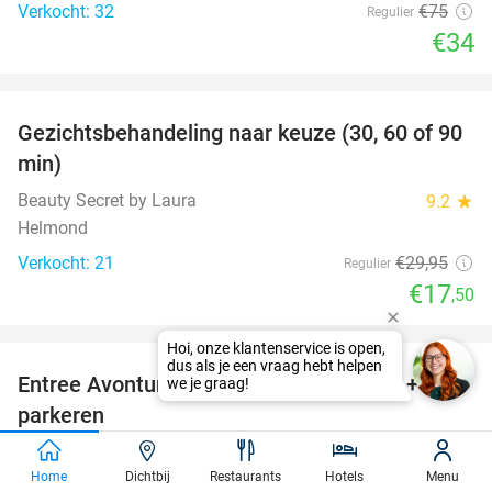
Verkocht: 32
€75
Regulier
€34
favorite_border
Gezichtsbehandeling naar keuze (30, 60 of 90
42%
min)
Beauty Secret by Laura
9.2
star
Helmond
Verkocht: 21
€29
,95
Regulier
€17
,50
favorite_border
Entree Avonturenpark De Bergen + ijsje +
48%
parkeren
Avonturenpark De Bergen
9.4
star
Wanroij
Home
Dichtbij
Restaurants
Hotels
Menu