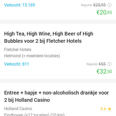
Verkocht: 15.169
€25
,95
Regulier
€20
,95
favorite_border
High Tea, High Wine, High Beer of High
41%
Bubbles voor 2 bij Fletcher Hotels
Fletcher Hotels
Helmond (+ meerdere locaties)
Verkocht: 811
€55
Regulier
€32
,50
favorite_border
Entree + hapje + non-alcoholisch drankje voor
52%
2 bij Holland Casino
Holland Casino
9.6
star
Eindhoven (+12 locaties) (10 km)