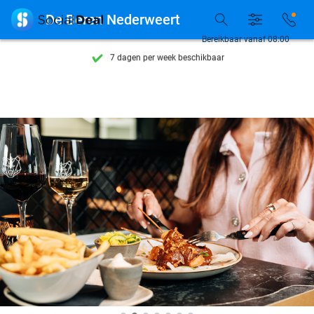
Ontdek 15.000+ deals

De Beren Nederweert
7 dagen per week beschikbaar
Bereikbaar vanaf 08:00
10+ miljoen leden
9,4
op basis van
206.123 reviews
Ontdek 15.000+ deals
7 dagen per week beschikbaar
10+ miljoen leden