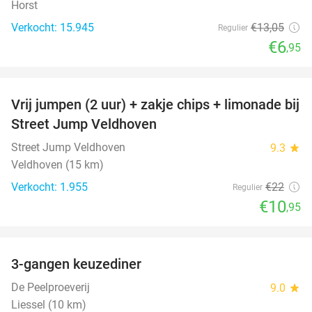
Horst
Verkocht: 15.945
€13
,05
Regulier
€6
,95
favorite_border
Vrij jumpen (2 uur) + zakje chips + limonade bij
50%
Street Jump Veldhoven
Street Jump Veldhoven
9.3
star
Veldhoven (15 km)
Verkocht: 1.955
€22
Regulier
€10
,95
favorite_border
3-gangen keuzediner
33%
De Peelproeverij
9.0
star
Liessel (10 km)