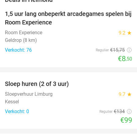
1,5 uur lang onbeperkt arcadegames spelen bij
46%
Room Experience
Room Experience
9.2
star
Geldrop (8 km)
Verkocht: 76
€15
,75
Regulier
€8
,50
favorite_border
Sloep huren (2 of 3 uur)
26%
NEW
TODAY
Sloepverhuur Limburg
9.7
star
Kessel
Verkocht: 0
€134
Regulier
€99