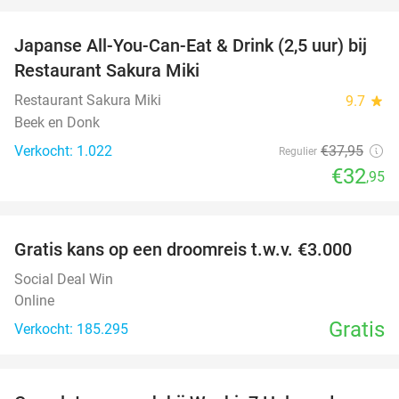
favorite_border
Japanse All-You-Can-Eat & Drink (2,5 uur) bij
13%
Restaurant Sakura Miki
Restaurant Sakura Miki
9.7
star
Beek en Donk
Verkocht: 1.022
€37
,95
Regulier
€32
,95
favorite_border
Gratis kans op een droomreis t.w.v. €3.000
Social Deal Win
Online
Gratis
Verkocht: 185.295
favorite_border