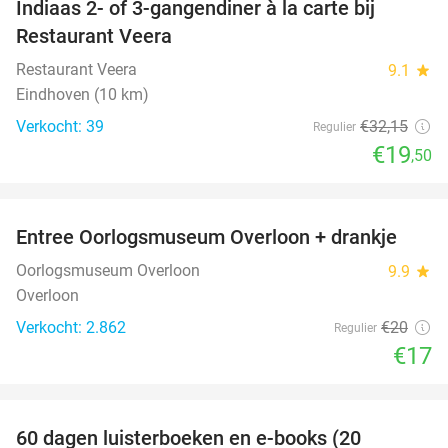
Indiaas 2- of 3-gangendiner à la carte bij
39%
Restaurant Veera
Restaurant Veera
9.1
star
Eindhoven (10 km)
Verkocht: 39
€32
,15
Regulier
€19
,50
favorite_border
Entree Oorlogsmuseum Overloon + drankje
15%
Oorlogsmuseum Overloon
9.9
star
Overloon
Verkocht: 2.862
€20
Regulier
€17
favorite_border
100%
60 dagen luisterboeken en e-books (20