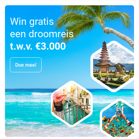
Win gratis
een droomreis
t.w.v. €3.000
Doe mee!