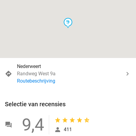
food
Nederweert
Randweg West 9a
Routebeschrijving
Selectie van recensies
9,4
411