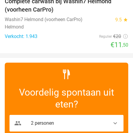
Complete carwash bij Washin7 Helmond
43%
(voorheen CarPro)
Washin7 Helmond (voorheen CarPro)
9.5
star
Helmond
Verkocht: 1.943
€20
Regulier
€11
,50
Voordelig spontaan uit
eten?