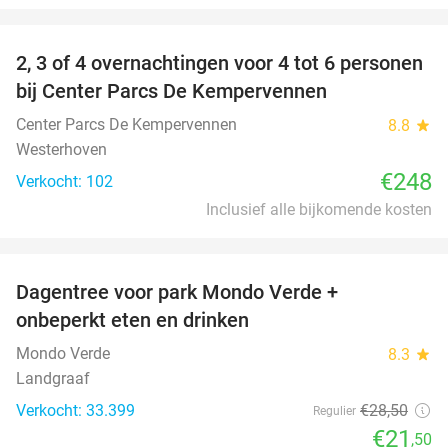
favorite_border
2, 3 of 4 overnachtingen voor 4 tot 6 personen
bij Center Parcs De Kempervennen
Center Parcs De Kempervennen
8.8
star
Westerhoven
€248
Verkocht: 102
Inclusief alle bijkomende kosten
favorite_border
Dagentree voor park Mondo Verde +
25%
onbeperkt eten en drinken
Mondo Verde
8.3
star
Landgraaf
Verkocht: 33.399
€28
,50
Regulier
€21
,50