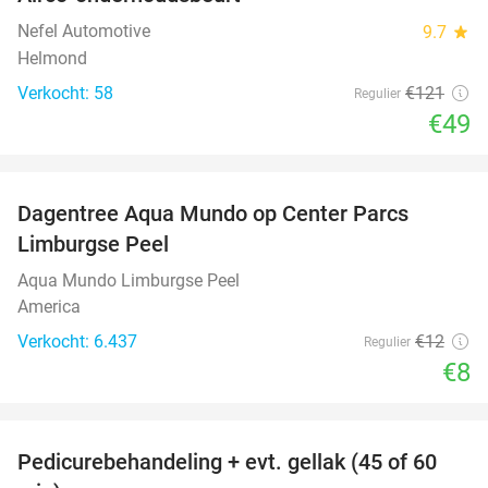
60%
Nefel Automotive
9.7
star
Helmond
Verkocht: 58
€121
Regulier
€49
favorite_border
Dagentree Aqua Mundo op Center Parcs
33%
Limburgse Peel
Aqua Mundo Limburgse Peel
America
Verkocht: 6.437
€12
Regulier
€8
favorite_border
Pedicurebehandeling + evt. gellak (45 of 60
45%