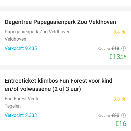
favorite_border
Dagentree Papegaaienpark Zoo Veldhoven
26%
Papegaaienpark Zoo Veldhoven
9.4
star
Veldhoven
Verkocht: 9.435
€18
Regulier
€13
,25
favorite_border
Entreeticket klimbos Fun Forest voor kind
20%
en/of volwassene (2 of 3 uur)
Fun Forest Venlo
9.8
star
Tegelen
Verkocht: 2.333
€20
Regulier
€16