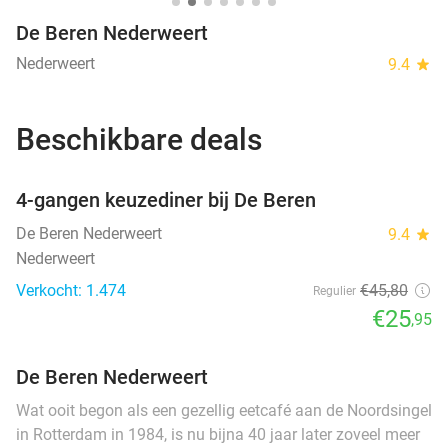
De Beren Nederweert
Nederweert
9.4
star
Beschikbare deals
favorite_border
4-gangen keuzediner bij De Beren
De Beren Nederweert
9.4
star
Nederweert
Verkocht: 1.474
€45
,80
Regulier
€25
,95
De Beren Nederweert
Wat ooit begon als een gezellig eetcafé aan de Noordsingel
in Rotterdam in 1984, is nu bijna 40 jaar later zoveel meer