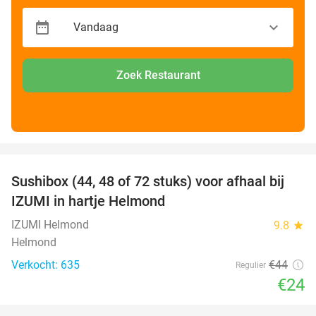
Zoek Restaurant
favorite_border
Sushibox (44, 48 of 72 stuks) voor afhaal bij
45%
IZUMI in hartje Helmond
IZUMI Helmond
9.8
star
Helmond
Verkocht: 635
€44
Regulier
€24
favorite_border