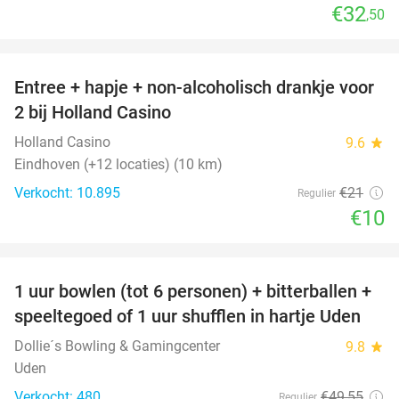
€32
,50
favorite_border
Entree + hapje + non-alcoholisch drankje voor
52%
2 bij Holland Casino
Holland Casino
9.6
star
Eindhoven (+12 locaties) (10 km)
Verkocht: 10.895
€21
Regulier
€10
favorite_border
1 uur bowlen (tot 6 personen) + bitterballen +
55%
speeltegoed of 1 uur shufflen in hartje Uden
Dollie´s Bowling & Gamingcenter
9.8
star
Uden
Verkocht: 480
€49
,55
Regulier