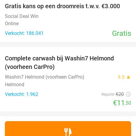
Gratis kans op een droomreis t.w.v. €3.000
Social Deal Win
Online
Gratis
Verkocht: 186.041
favorite_border
Complete carwash bij Washin7 Helmond
43%
(voorheen CarPro)
Washin7 Helmond (voorheen CarPro)
9.5
star
Helmond
Verkocht: 1.962
€20
Regulier
€11
,50