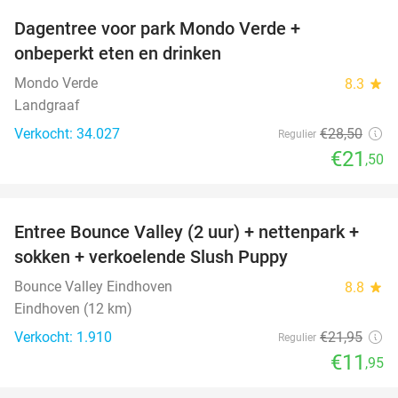
Dagentree voor park Mondo Verde +
25%
onbeperkt eten en drinken
Mondo Verde
8.3
star
Landgraaf
Verkocht: 34.027
€28
,50
Regulier
€21
,50
favorite_border
Entree Bounce Valley (2 uur) + nettenpark +
46%
sokken + verkoelende Slush Puppy
Bounce Valley Eindhoven
8.8
star
Eindhoven (12 km)
Verkocht: 1.910
€21
,95
Regulier
€11
,95
favorite_border