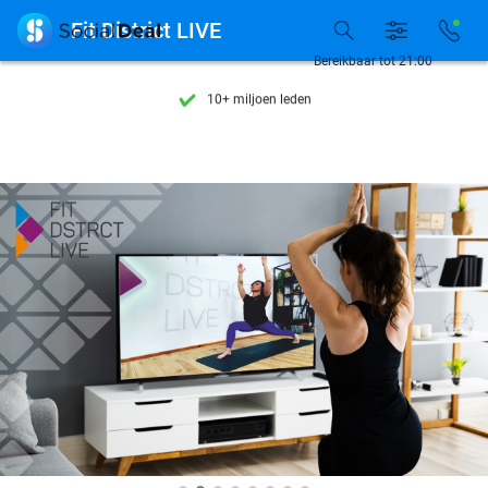
Ontdek 15.000+ deals

Fit District LIVE
7 dagen per week beschikbaar
Bereikbaar tot 21:00
10+ miljoen leden
9,4
op basis van
206.160 reviews
Ontdek 15.000+ deals
7 dagen per week beschikbaar
10+ miljoen leden