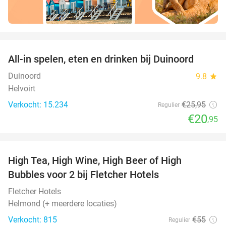
favorite_border
All-in spelen, eten en drinken bij Duinoord
19%
Duinoord
9.8
star
Helvoirt
Verkocht: 15.234
€25
,95
Regulier
€20
,95
favorite_border
High Tea, High Wine, High Beer of High
41%
Bubbles voor 2 bij Fletcher Hotels
Fletcher Hotels
Helmond (+ meerdere locaties)
Verkocht: 815
€55
Regulier