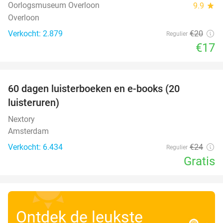
Oorlogsmuseum Overloon
9.9
star
Overloon
Verkocht: 2.879
€20
Regulier
€17
favorite_border
100%
60 dagen luisterboeken en e-books (20
luisteruren)
Nextory
Amsterdam
Verkocht: 6.434
€24
Regulier
Gratis
Ontdek de leukste