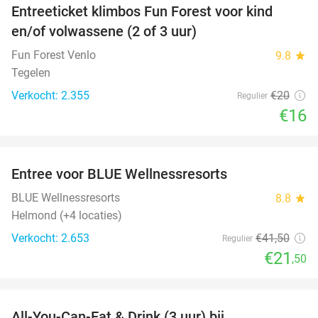
Entreeticket klimbos Fun Forest voor kind
20%
en/of volwassene (2 of 3 uur)
Fun Forest Venlo
9.8
star
Tegelen
Verkocht: 2.355
€20
Regulier
€16
favorite_border
Entree voor BLUE Wellnessresorts
48%
BLUE Wellnessresorts
8.8
star
Helmond (+4 locaties)
Verkocht: 2.653
€41
,50
Regulier
€21
,50
favorite_border
All-You-Can-Eat & Drink (3 uur) bij