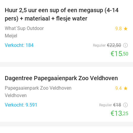
Huur 2,5 uur een sup of een megasup (4-14
31%
pers) + materiaal + flesje water
What´Sup Outdoor
9.8
star
Meijel
Verkocht: 184
€22
,50
Regulier
€15
,50
favorite_border
Dagentree Papegaaienpark Zoo Veldhoven
26%
Papegaaienpark Zoo Veldhoven
9.4
star
Veldhoven
Verkocht: 9.591
€18
Regulier
€13
,25
favorite_border