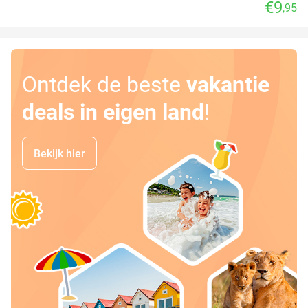
€9
,95
Ontdek de beste
vakantie
deals in eigen land
!
Bekijk hier