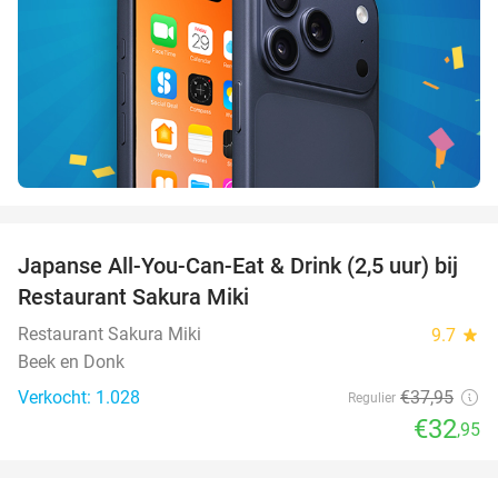
favorite_border
Japanse All-You-Can-Eat & Drink (2,5 uur) bij
13%
Restaurant Sakura Miki
Restaurant Sakura Miki
9.7
star
Beek en Donk
Verkocht: 1.028
€37
,95
Regulier
€32
,95
favorite_border