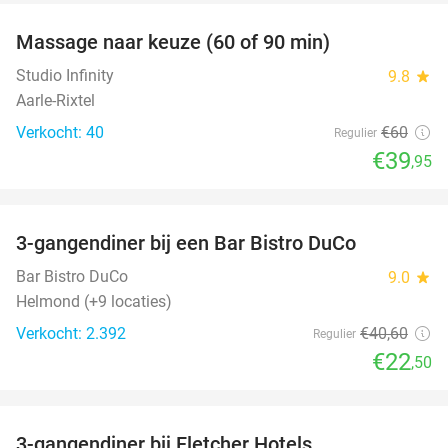
Massage naar keuze (60 of 90 min)
33%
Studio Infinity
9.8
star
Aarle-Rixtel
Verkocht: 40
€60
Regulier
€39
,95
favorite_border
3-gangendiner bij een Bar Bistro DuCo
45%
Bar Bistro DuCo
9.0
star
Helmond (+9 locaties)
Verkocht: 2.392
€40
,60
Regulier
€22
,50
favorite_border
3-gangendiner bij Fletcher Hotels