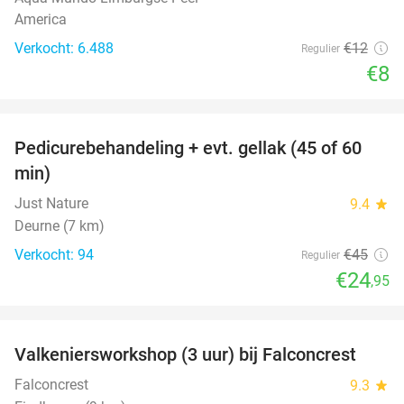
America
Verkocht: 6.488
€12
Regulier
€8
favorite_border
Pedicurebehandeling + evt. gellak (45 of 60
45%
min)
Just Nature
9.4
star
Deurne (7 km)
Verkocht: 94
€45
Regulier
€24
,95
favorite_border
Valkeniersworkshop (3 uur) bij Falconcrest
62%
Falconcrest
9.3
star