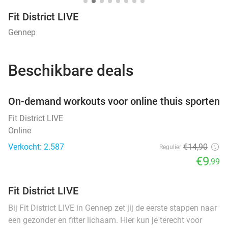
Fit District LIVE
Gennep
Beschikbare deals
favorite_border
On-demand workouts voor online thuis sporten
Fit District LIVE
Online
Verkocht: 2.587
€14
,90
Regulier
€9
,99
Fit District LIVE
Bij Fit District LIVE in Gennep zet jij de eerste stappen naar
een gezonder en fitter lichaam. Hier kun je terecht voor