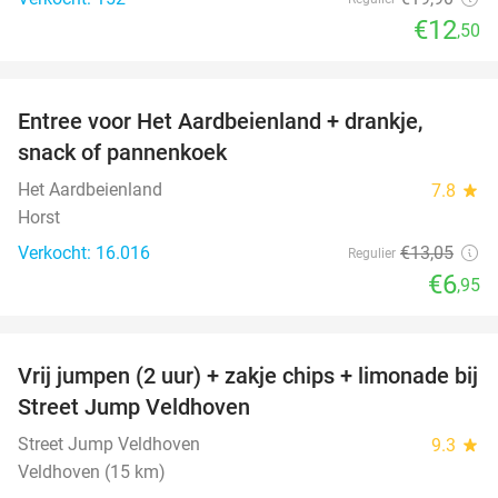
€12
,50
favorite_border
Entree voor Het Aardbeienland + drankje,
47%
snack of pannenkoek
Het Aardbeienland
7.8
star
Horst
Verkocht: 16.016
€13
,05
Regulier
€6
,95
favorite_border
Vrij jumpen (2 uur) + zakje chips + limonade bij
50%
Street Jump Veldhoven
Street Jump Veldhoven
9.3
star
Veldhoven (15 km)