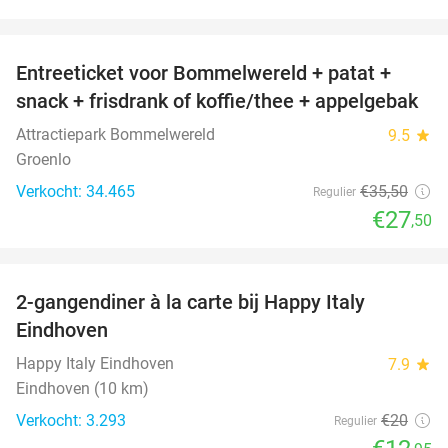
favorite_border
Entreeticket voor Bommelwereld + patat +
23%
snack + frisdrank of koffie/thee + appelgebak
Attractiepark Bommelwereld
9.5
star
Groenlo
Verkocht: 34.465
€35
,50
Regulier
€27
,50
favorite_border
2-gangendiner à la carte bij Happy Italy
35%
Eindhoven
Happy Italy Eindhoven
7.9
star
Eindhoven (10 km)
Verkocht: 3.293
€20
Regulier