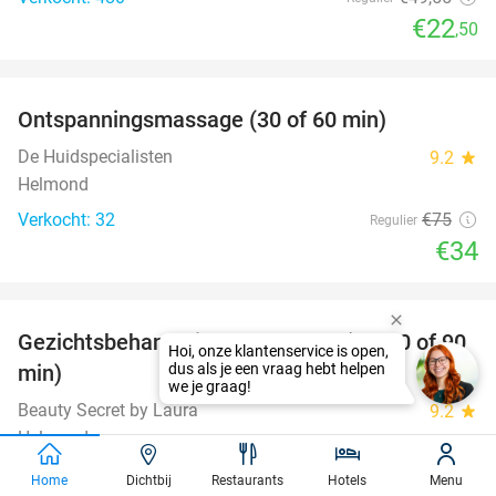
€22
,50
favorite_border
Ontspanningsmassage (30 of 60 min)
55%
De Huidspecialisten
9.2
star
Helmond
Verkocht: 32
€75
Regulier
€34
favorite_border
Gezichtsbehandeling naar keuze (30, 60 of 90
42%
min)
Beauty Secret by Laura
9.2
star
Helmond
Verkocht: 21
€29
,95
Regulier
Home
Dichtbij
Restaurants
Hotels
Menu