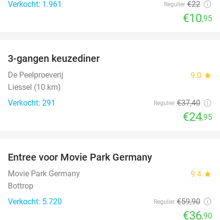
Verkocht: 1.961
€22
Regulier
€10
,95
favorite_border
3-gangen keuzediner
33%
De Peelproeverij
9.0
star
Liessel (10 km)
Verkocht: 291
€37
,40
Regulier
€24
,95
favorite_border
Entree voor Movie Park Germany
38%
Movie Park Germany
9.4
star
Bottrop
Verkocht: 5.720
€59
,90
Regulier
€36
,90