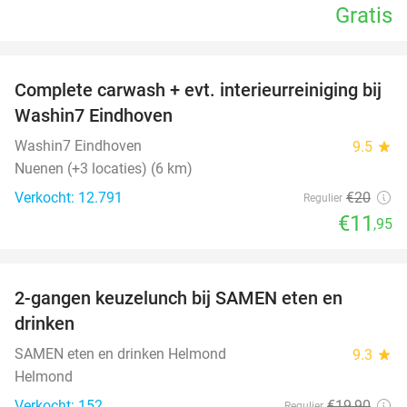
Gratis
favorite_border
Complete carwash + evt. interieurreiniging bij
40%
Washin7 Eindhoven
Washin7 Eindhoven
9.5
star
Nuenen (+3 locaties) (6 km)
Verkocht: 12.791
€20
Regulier
€11
,95
favorite_border
2-gangen keuzelunch bij SAMEN eten en
37%
drinken
SAMEN eten en drinken Helmond
9.3
star
Helmond
Verkocht: 152
€19
,90
Regulier