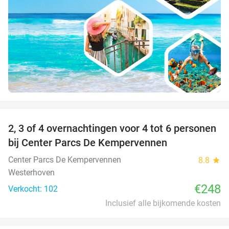
favorite_border
2, 3 of 4 overnachtingen voor 4 tot 6 personen
bij Center Parcs De Kempervennen
Center Parcs De Kempervennen
8.8
star
Westerhoven
€248
Verkocht: 102
Inclusief alle bijkomende kosten
favorite_border