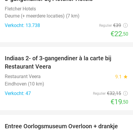
42%
Fletcher Hotels
Deurne (+ meerdere locaties) (7 km)
Verkocht: 13.738
€39
Regulier
€22
,50
favorite_border
Indiaas 2- of 3-gangendiner à la carte bij
39%
Restaurant Veera
Restaurant Veera
9.1
star
Eindhoven (10 km)
Verkocht: 47
€32
,15
Regulier
€19
,50
favorite_border
Entree Oorlogsmuseum Overloon + drankje
15%