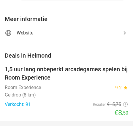
Meer informatie
Website
favorite_border
Deals in Helmond
1,5 uur lang onbeperkt arcadegames spelen bij
46%
Room Experience
Room Experience
9.2
star
Geldrop (8 km)
Verkocht: 91
€15
,75
Regulier
€8
,50
favorite_border