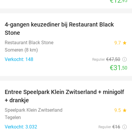
€12
,95
favorite_border
4-gangen keuzediner bij Restaurant Black
34%
Stone
Restaurant Black Stone
9.7
star
Someren (8 km)
Verkocht: 148
€47
,50
Regulier
€31
,50
favorite_border
Entree Speelpark Klein Zwitserland + minigolf
38%
+ drankje
Speelpark Klein Zwitserland
9.5
star
Tegelen
Verkocht: 3.032
€16
Regulier