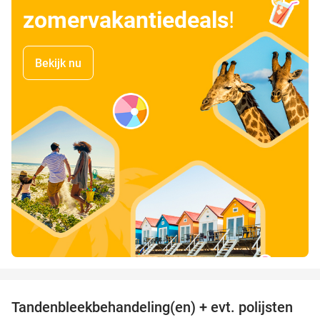
zomervakantiedeals
!
Bekijk nu
favorite_border
Tandenbleekbehandeling(en) + evt. polijsten
42%