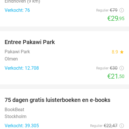
Eindhoven (9 km)
Verkocht: 76
€79
Regulier
€29
,95
favorite_border
Entree Pakawi Park
28%
Pakawi Park
8.9
star
Olmen
Verkocht: 12.708
€30
Regulier
€21
,50
favorite_border
100%
75 dagen gratis luisterboeken en e-books
BookBeat
Stockholm
Verkocht: 39.305
€22
,47
Regulier