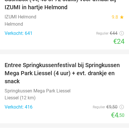
45%
IZUMI in hartje Helmond
IZUMI Helmond
9.8
star
Helmond
Verkocht: 641
€44
Regulier
€24
favorite_border
Entree Springkussenfestival bij Springkussen
53%
Mega Park Liessel (4 uur) + evt. drankje en
snack
Springkussen Mega Park Liessel
Liessel (12 km)
Verkocht: 416
€9
,50
Regulier
€4
,50
favorite_border