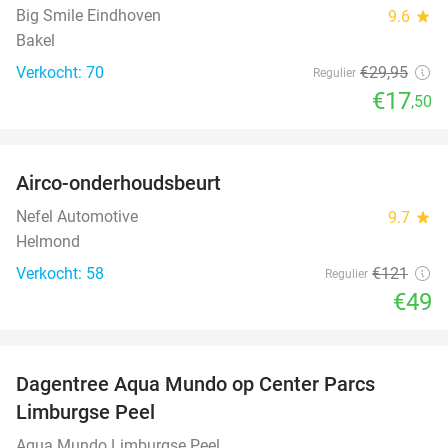
Big Smile Eindhoven
9.6
star
Bakel
Verkocht: 70
€29
,95
Regulier
€17
,50
favorite_border
Airco-onderhoudsbeurt
60%
Nefel Automotive
9.7
star
Helmond
Verkocht: 58
€121
Regulier
€49
favorite_border
Dagentree Aqua Mundo op Center Parcs
33%
Limburgse Peel
Aqua Mundo Limburgse Peel