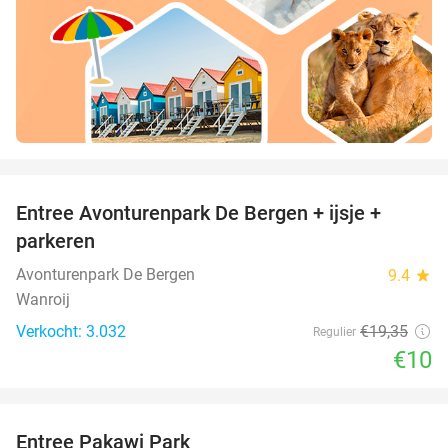
favorite_border
Entree Avonturenpark De Bergen + ijsje +
48%
parkeren
Avonturenpark De Bergen
9.4
star
Wanroij
Verkocht: 3.032
€19
,35
Regulier
€10
favorite_border
Entree Pakawi Park