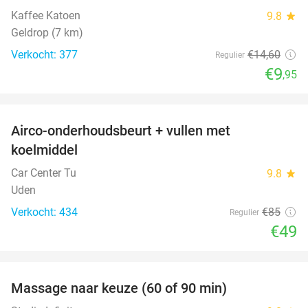
Kaffee Katoen
9.8
star
Geldrop (7 km)
Verkocht: 377
€14
,60
Regulier
€9
,95
favorite_border
Airco-onderhoudsbeurt + vullen met
42%
koelmiddel
Car Center Tu
9.8
star
Uden
Verkocht: 434
€85
Regulier
€49
favorite_border
Massage naar keuze (60 of 90 min)
33%