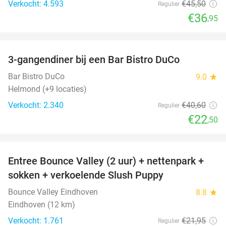
Verkocht: 4.593
€45
,50
Regulier
€36
,95
favorite_border
3-gangendiner bij een Bar Bistro DuCo
45%
Bar Bistro DuCo
9.0
star
Helmond (+9 locaties)
Verkocht: 2.340
€40
,60
Regulier
€22
,50
favorite_border
Entree Bounce Valley (2 uur) + nettenpark +
46%
sokken + verkoelende Slush Puppy
Bounce Valley Eindhoven
8.8
star
Eindhoven (12 km)
Verkocht: 1.761
€21
,95
Regulier