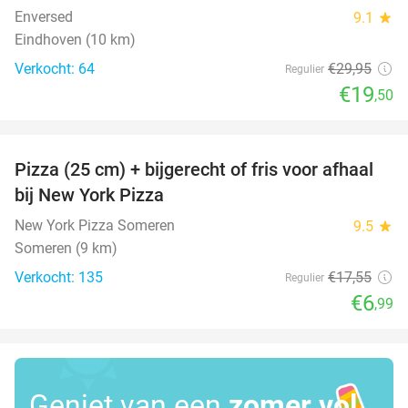
Enversed
9.1
star
Eindhoven (10 km)
Verkocht: 64
€29
,95
Regulier
€19
,50
favorite_border
Pizza (25 cm) + bijgerecht of fris voor afhaal
60%
bij New York Pizza
New York Pizza Someren
9.5
star
Someren (9 km)
Verkocht: 135
€17
,55
Regulier
€6
,99
Geniet van een
zomer vol