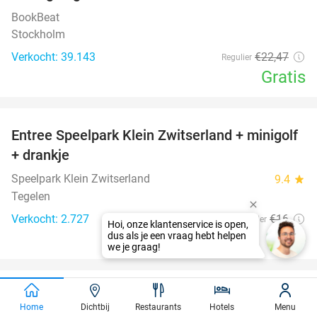
BookBeat
Stockholm
Verkocht: 39.143
€22
,47
Regulier
Gratis
favorite_border
Entree Speelpark Klein Zwitserland + minigolf
38%
+ drankje
Speelpark Klein Zwitserland
9.4
star
Tegelen
Verkocht: 2.727
€16
Regulier
€9
,95
favorite_border
Wimper- of wenkbrauwbehandeling naar
47%
Home
Dichtbij
Restaurants
Hotels
Menu
keuze of lip blush-behandeling