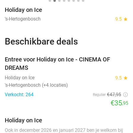
Holiday on Ice
's-Hertogenbosch
9.5
star
Beschikbare deals
favorite_border
Entree voor Holiday on Ice - CINEMA OF
DREAMS
Holiday on Ice
9.5
star
's-Hertogenbosch (+4 locaties)
Verkocht: 264
€47
,95
Regulier
€35
,95
Holiday on Ice
Ook in december 2026 en januari 2027 ben je welkom bij