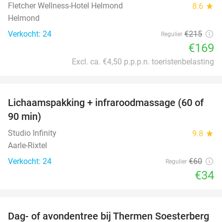
Fletcher Wellness-Hotel Helmond
8.6
star
Helmond
Verkocht: 24
€215
Regulier
€169
Excl. ca. €4,50 p.p.p.n. toeristenbelasting
favorite_border
Lichaamspakking + infraroodmassage (60 of
43%
90 min)
Studio Infinity
9.8
star
Aarle-Rixtel
Verkocht: 24
€60
Regulier
€34
favorite_border
Dag- of avondentree bij Thermen Soesterberg
29%