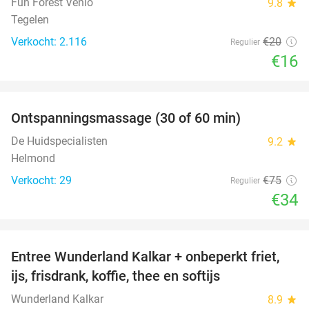
Fun Forest Venlo
9.8
star
Tegelen
Verkocht: 2.116
€20
Regulier
€16
favorite_border
Ontspanningsmassage (30 of 60 min)
55%
De Huidspecialisten
9.2
star
Helmond
Verkocht: 29
€75
Regulier
€34
favorite_border
Entree Wunderland Kalkar + onbeperkt friet,
32%
ijs, frisdrank, koffie, thee en softijs
Wunderland Kalkar
8.9
star