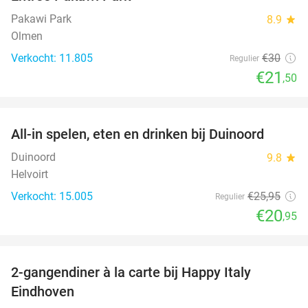
28%
Pakawi Park
8.9
star
Olmen
Verkocht: 11.805
€30
Regulier
€21
,50
favorite_border
All-in spelen, eten en drinken bij Duinoord
19%
Duinoord
9.8
star
Helvoirt
Verkocht: 15.005
€25
,95
Regulier
€20
,95
favorite_border
2-gangendiner à la carte bij Happy Italy
35%
Eindhoven