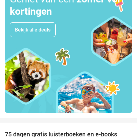
kortingen
Bekijk alle deals
favorite_border
100%
75 dagen gratis luisterboeken en e-books