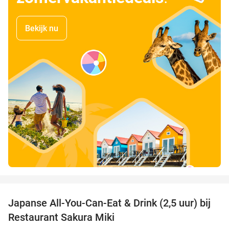
Bekijk nu
favorite_border
Japanse All-You-Can-Eat & Drink (2,5 uur) bij
13%
Restaurant Sakura Miki