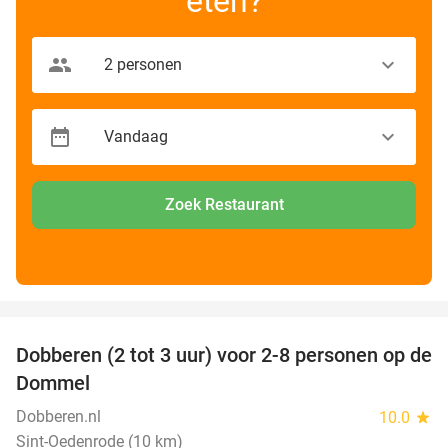
eten?
Zoek Restaurant
favorite_border
Dobberen (2 tot 3 uur) voor 2-8 personen op de
29%
Dommel
Dobberen.nl
10.0
star
Sint-Oedenrode (10 km)