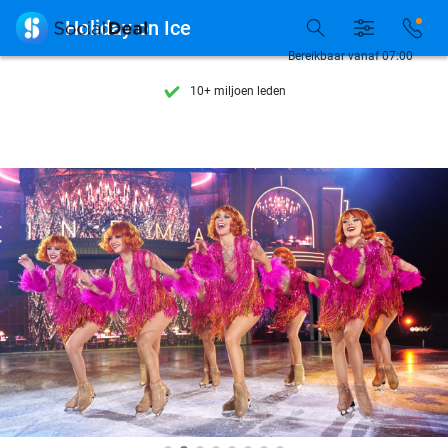
Ontdek 15.000+ deals

Holiday on Ice
7 dagen per week beschikbaar
Bereikbaar vanaf 07:00
10+ miljoen leden
9,4
op basis van
205.789 reviews
Ontdek 15.000+ deals
7 dagen per week beschikbaar
10+ miljoen leden