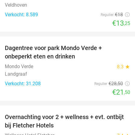
Veldhoven
Verkocht: 8.589
€18
Regulier
€13
,25
favorite_border
Dagentree voor park Mondo Verde +
25%
onbeperkt eten en drinken
Mondo Verde
8.3
star
Landgraaf
Verkocht: 31.208
€28
,50
Regulier
€21
,50
favorite_border
Overnachting voor 2 + wellness + evt. ontbijt
55%
bij Fletcher Hotels