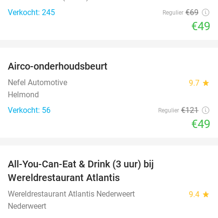
Verkocht: 245
€69
Regulier
€49
favorite_border
Airco-onderhoudsbeurt
60%
Nefel Automotive
9.7
star
Helmond
Verkocht: 56
€121
Regulier
€49
favorite_border
All-You-Can-Eat & Drink (3 uur) bij
19%
Wereldrestaurant Atlantis
Wereldrestaurant Atlantis Nederweert
9.4
star
Nederweert