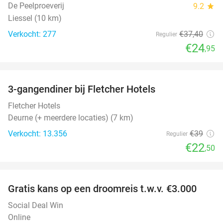
De Peelproeverij
9.2
star
Liessel (10 km)
Verkocht: 277
€37
,40
Regulier
€24
,95
favorite_border
3-gangendiner bij Fletcher Hotels
42%
Fletcher Hotels
Deurne (+ meerdere locaties) (7 km)
Verkocht: 13.356
€39
Regulier
€22
,50
favorite_border
Gratis kans op een droomreis t.w.v. €3.000
Social Deal Win
Online