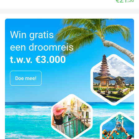
,50
Win gratis
een droomreis
t.w.v. €3.000
Doe mee!