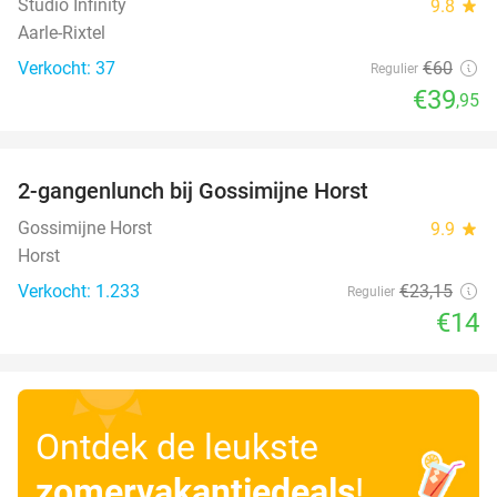
Studio Infinity
9.8
star
Aarle-Rixtel
Verkocht: 37
€60
Regulier
€39
,95
favorite_border
2-gangenlunch bij Gossimijne Horst
40%
Gossimijne Horst
9.9
star
Horst
Verkocht: 1.233
€23
,15
Regulier
€14
Ontdek de leukste
zomervakantiedeals
!