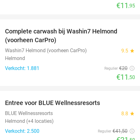
€11
,95
favorite_border
Complete carwash bij Washin7 Helmond
43%
(voorheen CarPro)
Washin7 Helmond (voorheen CarPro)
9.5
star
Helmond
Verkocht: 1.881
€20
Regulier
€11
,50
favorite_border
Entree voor BLUE Wellnessresorts
48%
BLUE Wellnessresorts
8.8
star
Helmond (+4 locaties)
Verkocht: 2.500
€41
,50
Regulier
€21