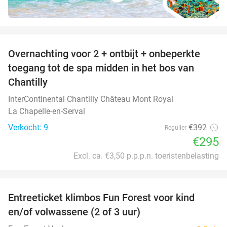
favorite_border
Overnachting voor 2 + ontbijt + onbeperkte
25%
toegang tot de spa midden in het bos van
Chantilly
InterContinental Chantilly Château Mont Royal
La Chapelle-en-Serval
Verkocht: 9
€392
Regulier
€295
Excl. ca. €3,50 p.p.p.n. toeristenbelasting
favorite_border
Entreeticket klimbos Fun Forest voor kind
20%
en/of volwassene (2 of 3 uur)