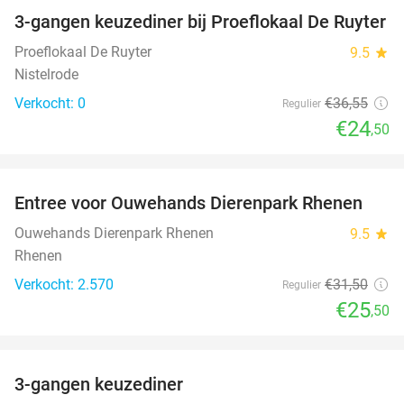
3-gangen keuzediner bij Proeflokaal De Ruyter
33%
NEW
TODAY
Proeflokaal De Ruyter
9.5
star
Nistelrode
Verkocht: 0
€36
,55
Regulier
€24
,50
favorite_border
Entree voor Ouwehands Dierenpark Rhenen
19%
NEW
TODAY
Ouwehands Dierenpark Rhenen
9.5
star
Rhenen
Verkocht: 2.570
€31
,50
Regulier
€25
,50
favorite_border
3-gangen keuzediner
33%