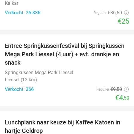
Kalkar
Verkocht: 26.836
€36
,50
Regulier
€25
favorite_border
Entree Springkussenfestival bij Springkussen
53%
Mega Park Liessel (4 uur) + evt. drankje en
snack
Springkussen Mega Park Liessel
Liessel (12 km)
Verkocht: 366
€9
,50
Regulier
€4
,50
favorite_border
Lunchplank naar keuze bij Kaffee Katoen in
32%
hartje Geldrop