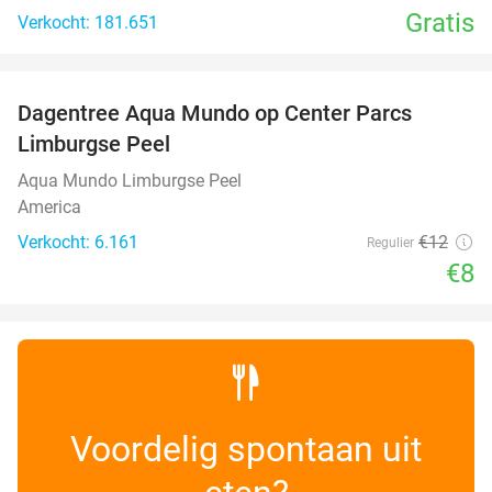
Gratis
Verkocht: 181.651
favorite_border
Dagentree Aqua Mundo op Center Parcs
33%
Limburgse Peel
Aqua Mundo Limburgse Peel
America
Verkocht: 6.161
€12
Regulier
€8
Voordelig spontaan uit