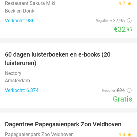
Restaurant Sakura Miki
9.7
star
Beek en Donk
Verkocht: 986
€37
,95
Regulier
€32
,95
favorite_border
100%
60 dagen luisterboeken en e-books (20
luisteruren)
Nextory
Amsterdam
Verkocht: 6.374
€24
Regulier
Gratis
favorite_border
Dagentree Papegaaienpark Zoo Veldhoven
26%
Papegaaienpark Zoo Veldhoven
9.4
star