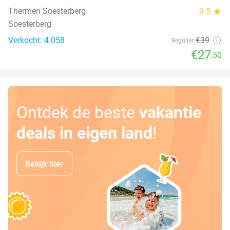
Thermen Soesterberg
9.5
star
Soesterberg
Verkocht: 4.058
€39
Regulier
€27
,50
Ontdek de beste
vakantie
deals in eigen land
!
Bekijk hier