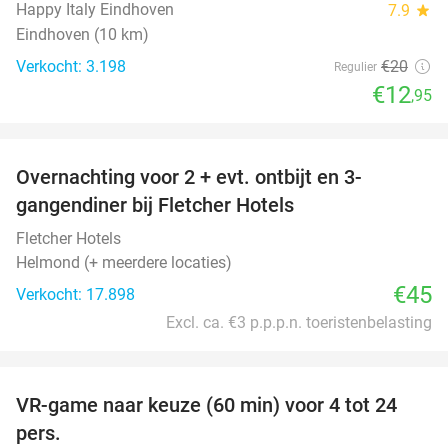
Happy Italy Eindhoven
7.9
star
Eindhoven (10 km)
Verkocht: 3.198
€20
Regulier
€12
,95
favorite_border
Overnachting voor 2 + evt. ontbijt en 3-
gangendiner bij Fletcher Hotels
Fletcher Hotels
Helmond (+ meerdere locaties)
€45
Verkocht: 17.898
Excl. ca. €3 p.p.p.n. toeristenbelasting
favorite_border
VR-game naar keuze (60 min) voor 4 tot 24
35%
pers.