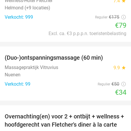
Wellness-Hotel Fletcher
7.4
star
Helmond (+9 locaties)
Verkocht: 999
€175
Regulier
€79
Excl. ca. €3 p.p.p.n. toeristenbelasting
favorite_border
(Duo-)ontspanningsmassage (60 min)
32%
Massagepraktijk Vitruvius
9.9
star
Nuenen
Verkocht: 99
€50
Regulier
€34
favorite_border
Overnachting(en) voor 2 + ontbijt + wellness +
21%
hoofdgerecht van Fletcher's diner à la carte