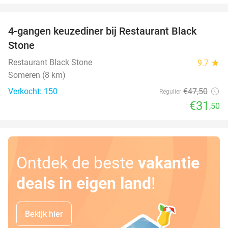
favorite_border
4-gangen keuzediner bij Restaurant Black
34%
Stone
Restaurant Black Stone
9.7
star
Someren (8 km)
Verkocht: 150
€47
,50
Regulier
€31
,50
Ontdek de beste
vakantie
deals in eigen land
!
Bekijk hier