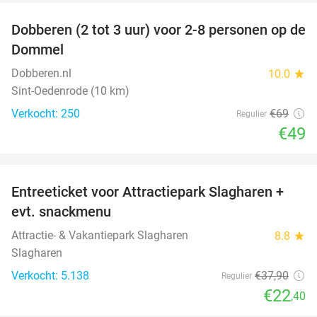
Dobberen (2 tot 3 uur) voor 2-8 personen op de
29%
Dommel
Dobberen.nl
10.0
star
Sint-Oedenrode (10 km)
Verkocht: 250
€69
Regulier
€49
favorite_border
Entreeticket voor Attractiepark Slagharen +
41%
evt. snackmenu
Attractie- & Vakantiepark Slagharen
8.8
star
Slagharen
Verkocht: 5.138
€37
,90
Regulier
€22
,40