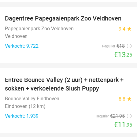
favorite_border
Dagentree Papegaaienpark Zoo Veldhoven
26%
Papegaaienpark Zoo Veldhoven
9.4
star
Veldhoven
Verkocht: 9.722
€18
Regulier
€13
,25
favorite_border
Entree Bounce Valley (2 uur) + nettenpark +
46%
sokken + verkoelende Slush Puppy
Bounce Valley Eindhoven
8.8
star
Eindhoven (12 km)
Verkocht: 1.939
€21
,95
Regulier
€11
,95
favorite_border