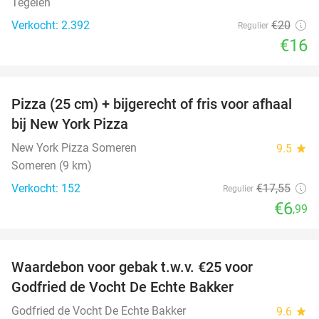
Tegelen
Verkocht: 2.392
€20
Regulier
€16
favorite_border
Pizza (25 cm) + bijgerecht of fris voor afhaal
60%
bij New York Pizza
New York Pizza Someren
9.5
star
Someren (9 km)
Verkocht: 152
€17
,55
Regulier
€6
,99
favorite_border
Waardebon voor gebak t.w.v. €25 voor
52%
Godfried de Vocht De Echte Bakker
Godfried de Vocht De Echte Bakker
9.6
star