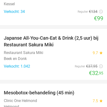
Kessel
Verkocht: 34
€134
Regulier
€99
favorite_border
Japanse All-You-Can-Eat & Drink (2,5 uur) bij
13%
Restaurant Sakura Miki
Restaurant Sakura Miki
9.7
star
Beek en Donk
Verkocht: 1.042
€37
,95
Regulier
€32
,95
favorite_border
Mesobotox-behandeling (45 min)
58%
NEW
TODAY
Clinic One Helmond
7.5
star
Helmond