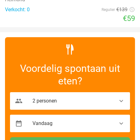
Verkocht: 0
€139
Regulier
€59
Voordelig spontaan uit
eten?