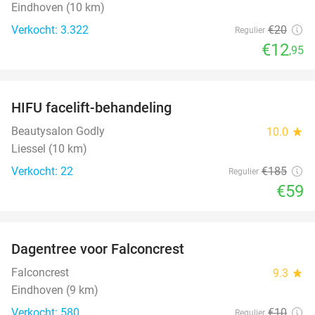
Eindhoven (10 km)
Verkocht: 3.322
€20
Regulier
€12
,95
favorite_border
HIFU facelift-behandeling
68%
Beautysalon Godly
10.0
star
Liessel (10 km)
Verkocht: 22
€185
Regulier
€59
favorite_border
Dagentree voor Falconcrest
30%
Falconcrest
9.3
star
Eindhoven (9 km)
Verkocht: 580
€10
Regulier