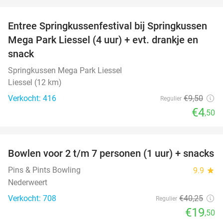
favorite_border
Entree Springkussenfestival bij Springkussen
53%
Mega Park Liessel (4 uur) + evt. drankje en
snack
Springkussen Mega Park Liessel
Liessel (12 km)
Verkocht: 416
€9
,50
Regulier
€4
,50
favorite_border
Bowlen voor 2 t/m 7 personen (1 uur) + snacks
52%
Pins & Pints Bowling
9.9
star
Nederweert
Verkocht: 708
€40
,25
Regulier
€19
,50