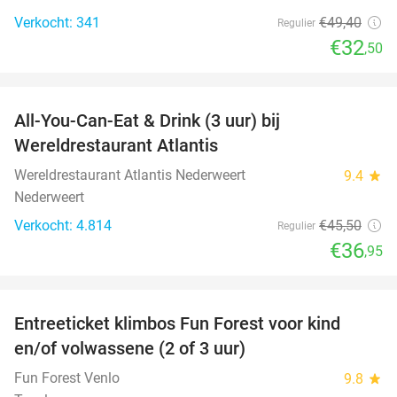
Verkocht: 341
€49
,40
Regulier
€32
,50
favorite_border
All-You-Can-Eat & Drink (3 uur) bij
19%
Wereldrestaurant Atlantis
Wereldrestaurant Atlantis Nederweert
9.4
star
Nederweert
Verkocht: 4.814
€45
,50
Regulier
€36
,95
favorite_border
Entreeticket klimbos Fun Forest voor kind
20%
en/of volwassene (2 of 3 uur)
Fun Forest Venlo
9.8
star