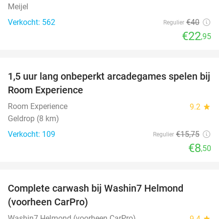
Meijel
Verkocht: 562
€40
Regulier
€22
,95
favorite_border
1,5 uur lang onbeperkt arcadegames spelen bij
46%
Room Experience
Room Experience
9.2
star
Geldrop (8 km)
Verkocht: 109
€15
,75
Regulier
€8
,50
favorite_border
Complete carwash bij Washin7 Helmond
43%
(voorheen CarPro)
Washin7 Helmond (voorheen CarPro)
9.4
star