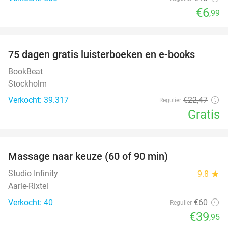
€6
,99
favorite_border
100%
75 dagen gratis luisterboeken en e-books
BookBeat
Stockholm
Verkocht: 39.317
€22
,47
Regulier
Gratis
favorite_border
Massage naar keuze (60 of 90 min)
33%
Studio Infinity
9.8
star
Aarle-Rixtel
Verkocht: 40
€60
Regulier
€39
,95