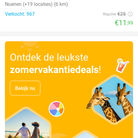
Nuenen (+19 locaties) (6 km)
Verkocht: 967
€25
Regulier
€11
,99
Ontdek de leukste
zomervakantiedeals
!
Bekijk nu