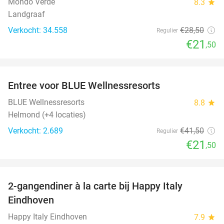
Mondo Verde
8.3
star
Landgraaf
Verkocht: 34.558
€28
,50
Regulier
€21
,50
favorite_border
Entree voor BLUE Wellnessresorts
48%
BLUE Wellnessresorts
8.8
star
Helmond (+4 locaties)
Verkocht: 2.689
€41
,50
Regulier
€21
,50
favorite_border
2-gangendiner à la carte bij Happy Italy
35%
Eindhoven
Happy Italy Eindhoven
7.9
star