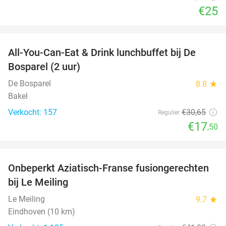
€25
favorite_border
All-You-Can-Eat & Drink lunchbuffet bij De
43%
Bosparel (2 uur)
De Bosparel
8.8
star
Bakel
Verkocht: 157
€30
,65
Regulier
€17
,50
favorite_border
Onbeperkt Aziatisch-Franse fusiongerechten
19%
bij Le Meiling
Le Meiling
9.7
star
Eindhoven (10 km)