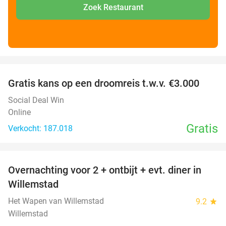
Zoek Restaurant
favorite_border
Gratis kans op een droomreis t.w.v. €3.000
Social Deal Win
Online
Gratis
Verkocht: 187.018
favorite_border
Overnachting voor 2 + ontbijt + evt. diner in
34%
Willemstad
Het Wapen van Willemstad
9.2
star
Willemstad