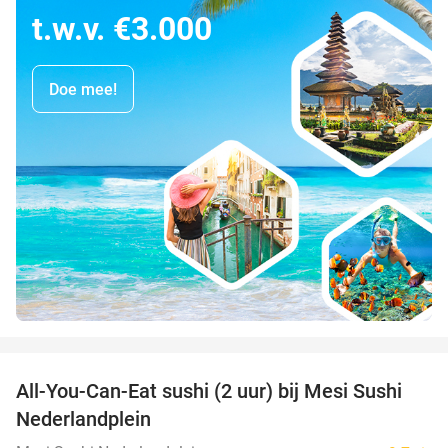
t.w.v. €3.000
Doe mee!
favorite_border
All-You-Can-Eat sushi (2 uur) bij Mesi Sushi
21%
Nederlandplein