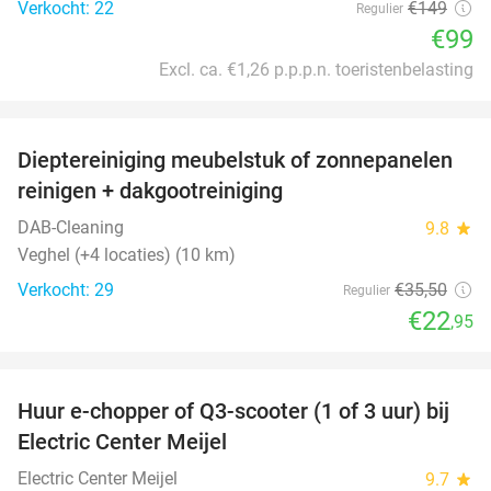
Verkocht: 22
€149
Regulier
€99
Excl. ca. €1,26 p.p.p.n. toeristenbelasting
favorite_border
Dieptereiniging meubelstuk of zonnepanelen
35%
reinigen + dakgootreiniging
DAB-Cleaning
9.8
star
Veghel (+4 locaties) (10 km)
Verkocht: 29
€35
,50
Regulier
€22
,95
favorite_border
Huur e-chopper of Q3-scooter (1 of 3 uur) bij
43%
Electric Center Meijel
Electric Center Meijel
9.7
star