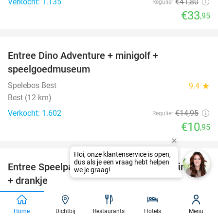
Verkocht: 1.135
€41
,80
Regulier
€33
,95
favorite_border
Entree Dino Adventure + minigolf +
27%
speelgoedmuseum
Spelebos Best
9.4
star
Best (12 km)
Verkocht: 1.602
€14
,95
Regulier
€10
,95
favorite_border
Entree Speelpark Klein Zwitserland + minigolf
38%
+ drankje
Speelpark Klein Zwitserland
9.5
star
Tegelen
Home
Dichtbij
Restaurants
Hotels
Menu