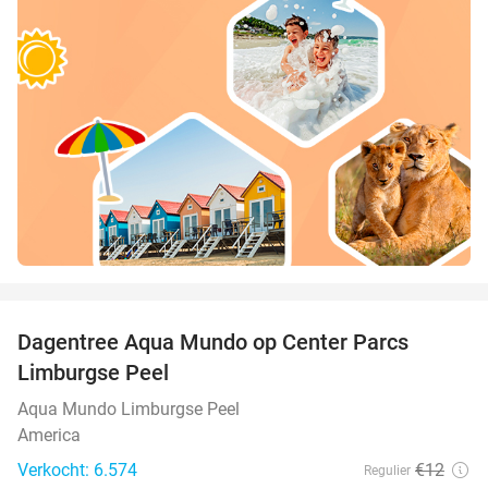
favorite_border
Dagentree Aqua Mundo op Center Parcs
33%
Limburgse Peel
Aqua Mundo Limburgse Peel
America
Verkocht: 6.574
€12
Regulier