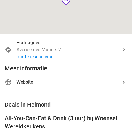
Portiragnes
Avenue des Mûriers 2
Routebeschrijving
Meer informatie
Website
favorite_border
Deals in Helmond
All-You-Can-Eat & Drink (3 uur) bij Woensel
15%
Wereldkeukens