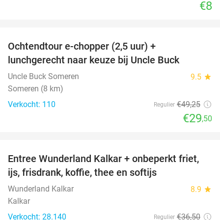
€8
favorite_border
Ochtendtour e-chopper (2,5 uur) +
40%
lunchgerecht naar keuze bij Uncle Buck
Uncle Buck Someren
9.5
star
Someren (8 km)
Verkocht: 110
€49
,25
Regulier
€29
,50
favorite_border
Entree Wunderland Kalkar + onbeperkt friet,
32%
ijs, frisdrank, koffie, thee en softijs
Wunderland Kalkar
8.9
star
Kalkar
Verkocht: 28.140
€36
,50
Regulier