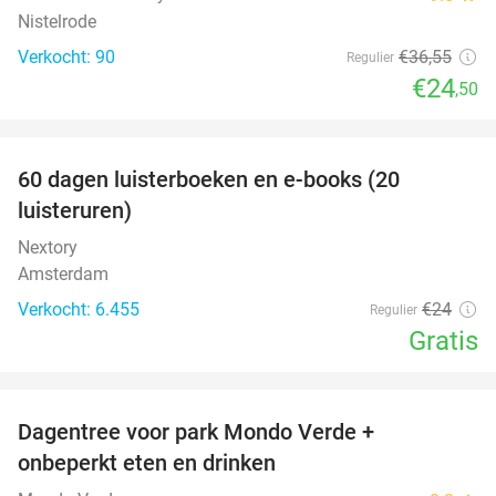
Nistelrode
Verkocht: 90
€36
,55
Regulier
€24
,50
favorite_border
100%
60 dagen luisterboeken en e-books (20
luisteruren)
Nextory
Amsterdam
Verkocht: 6.455
€24
Regulier
Gratis
favorite_border
Dagentree voor park Mondo Verde +
25%
onbeperkt eten en drinken