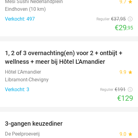
Mesi Sushi Nederlandplein
9.7
star
Eindhoven (10 km)
Verkocht: 497
€37
,95
Regulier
€29
,95
favorite_border
1, 2 of 3 overnachting(en) voor 2 + ontbijt +
32%
NEW
wellness + meer bij Hôtel L'Amandier
TODAY
Hôtel L'Amandier
9.9
star
Libramont-Chevigny
Verkocht: 3
€191
Regulier
€129
favorite_border
3-gangen keuzediner
33%
De Peelproeverij
9.0
star