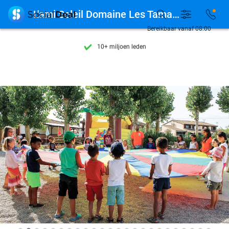
Ontdek 15.000+ deals

L'ami Soleil Domaine Les Tamaris & Les Portes Du Soleil
7 dagen per week beschikbaar
Bereikbaar vanaf 08:00
10+ miljoen leden
9,4
op basis van
206.257 reviews
Ontdek 15.000+ deals
7 dagen per week beschikbaar
10+ miljoen leden