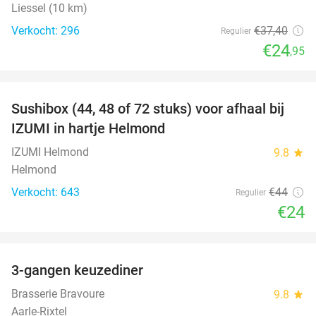
Liessel (10 km)
Verkocht: 296
€37
,40
Regulier
€24
,95
favorite_border
Sushibox (44, 48 of 72 stuks) voor afhaal bij
45%
IZUMI in hartje Helmond
IZUMI Helmond
9.8
star
Helmond
Verkocht: 643
€44
Regulier
€24
favorite_border
3-gangen keuzediner
34%
Brasserie Bravoure
9.8
star
Aarle-Rixtel