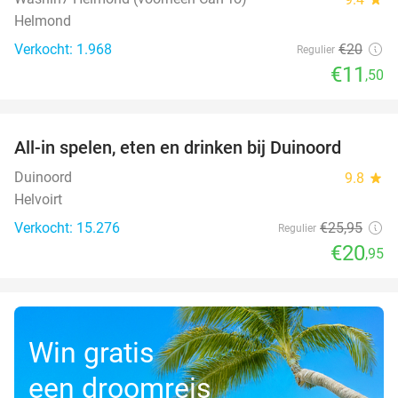
Helmond
Verkocht: 1.968
€20
Regulier
€11
,50
favorite_border
All-in spelen, eten en drinken bij Duinoord
19%
Duinoord
9.8
star
Helvoirt
Verkocht: 15.276
€25
,95
Regulier
€20
,95
Win gratis
een droomreis