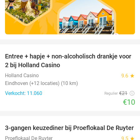
favorite_border
Entree + hapje + non-alcoholisch drankje voor
52%
2 bij Holland Casino
Holland Casino
9.6
star
Eindhoven (+12 locaties) (10 km)
Verkocht: 11.060
€21
Regulier
€10
favorite_border
3-gangen keuzediner bij Proeflokaal De Ruyter
33%
Proeflokaal De Ruyter
9.5
star