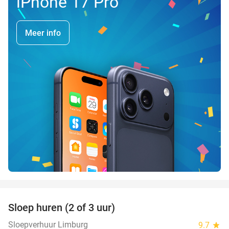
iPhone 17 Pro
Meer info
favorite_border
Sloep huren (2 of 3 uur)
26%
Sloepverhuur Limburg
9.7
star