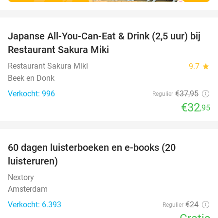
favorite_border
Japanse All-You-Can-Eat & Drink (2,5 uur) bij
13%
Restaurant Sakura Miki
Restaurant Sakura Miki
9.7
star
Beek en Donk
Verkocht: 996
€37
,95
Regulier
€32
,95
favorite_border
100%
60 dagen luisterboeken en e-books (20
luisteruren)
Nextory
Amsterdam
Verkocht: 6.393
€24
Regulier