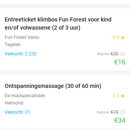
favorite_border
Entreeticket klimbos Fun Forest voor kind
20%
en/of volwassene (2 of 3 uur)
Fun Forest Venlo
9.8
star
Tegelen
Verkocht: 2.232
€20
Regulier
€16
favorite_border
Ontspanningsmassage (30 of 60 min)
55%
De Huidspecialisten
9.2
star
Helmond
Verkocht: 31
€75
Regulier
€34
favorite_border