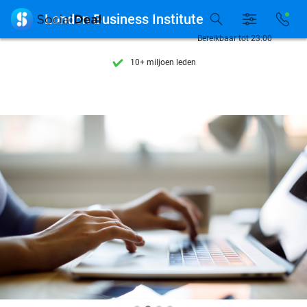
Ontdek 15.000+ deals

London Business Institute
7 dagen per week beschikbaar
Bereikbaar tot 23:00
10+ miljoen leden
9,4
op basis van
205.945 reviews
Ontdek 15.000+ deals
7 dagen per week beschikbaar
10+ miljoen leden