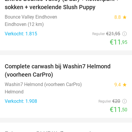
46%
sokken + verkoelende Slush Puppy
Bounce Valley Eindhoven
8.8
star
Eindhoven (12 km)
Verkocht: 1.815
€21
,95
Regulier
€11
,95
favorite_border
Complete carwash bij Washin7 Helmond
43%
(voorheen CarPro)
Washin7 Helmond (voorheen CarPro)
9.4
star
Helmond
Verkocht: 1.908
€20
Regulier
€11
,50
favorite_border