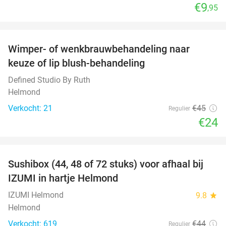
€9
,95
favorite_border
Wimper- of wenkbrauwbehandeling naar
47%
keuze of lip blush-behandeling
Defined Studio By Ruth
Helmond
Verkocht: 21
€45
Regulier
€24
favorite_border
Sushibox (44, 48 of 72 stuks) voor afhaal bij
45%
IZUMI in hartje Helmond
IZUMI Helmond
9.8
star
Helmond
Verkocht: 619
€44
Regulier