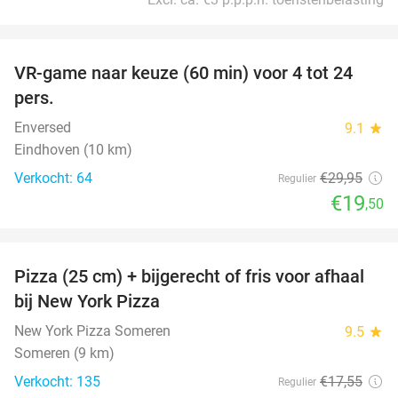
favorite_border
VR-game naar keuze (60 min) voor 4 tot 24
35%
pers.
Enversed
9.1
star
Eindhoven (10 km)
Verkocht: 64
€29
,95
Regulier
€19
,50
favorite_border
Pizza (25 cm) + bijgerecht of fris voor afhaal
60%
bij New York Pizza
New York Pizza Someren
9.5
star
Someren (9 km)
Verkocht: 135
€17
,55
Regulier