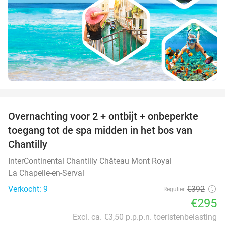
favorite_border
Overnachting voor 2 + ontbijt + onbeperkte
25%
toegang tot de spa midden in het bos van
Chantilly
InterContinental Chantilly Château Mont Royal
La Chapelle-en-Serval
Verkocht: 9
€392
Regulier
€295
Excl. ca. €3,50 p.p.p.n. toeristenbelasting