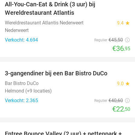
All-You-Can-Eat & Drink (3 uur) bij
19%
Wereldrestaurant Atlantis
Wereldrestaurant Atlantis Nederweert
9.4
star
Nederweert
Verkocht: 4.694
€45
,50
Regulier
€36
,95
favorite_border
3-gangendiner bij een Bar Bistro DuCo
45%
Bar Bistro DuCo
9.0
star
Helmond (+9 locaties)
Verkocht: 2.365
€40
,60
Regulier
€22
,50
favorite_border
Entree Bounce Valley (2 uur) + nettenpark +