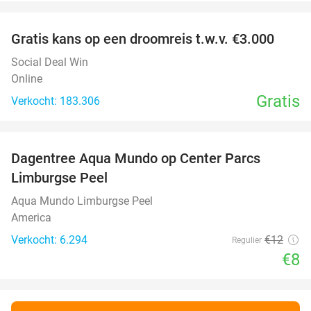
favorite_border
Gratis kans op een droomreis t.w.v. €3.000
Social Deal Win
Online
Gratis
Verkocht: 183.306
favorite_border
Dagentree Aqua Mundo op Center Parcs
33%
Limburgse Peel
Aqua Mundo Limburgse Peel
America
Verkocht: 6.294
€12
Regulier
€8