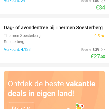
Verkocht: 24
€60
Regulier
€34
favorite_border
Dag- of avondentree bij Thermen Soesterberg
29%
Thermen Soesterberg
9.5
star
Soesterberg
Verkocht: 4.133
€39
Regulier
€27
,50
Ontdek de beste
vakantie
deals in eigen land
!
Bekijk hier