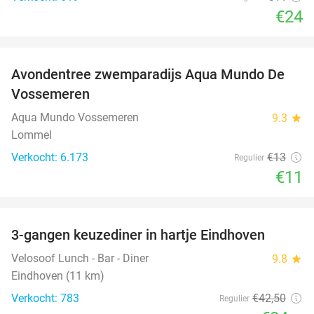
€24
favorite_border
Avondentree zwemparadijs Aqua Mundo De
15%
Vossemeren
Aqua Mundo Vossemeren
9.3
star
Lommel
Verkocht: 6.173
€13
Regulier
€11
favorite_border
3-gangen keuzediner in hartje Eindhoven
41%
Velosoof Lunch - Bar - Diner
9.8
star
Eindhoven (11 km)
Verkocht: 783
€42
,50
Regulier