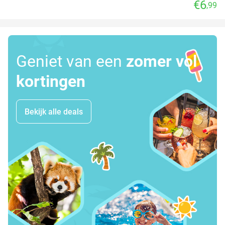
€6
,99
Geniet van een
zomer vol
kortingen
Bekijk alle deals