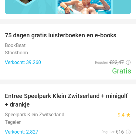
favorite_border
100%
75 dagen gratis luisterboeken en e-books
BookBeat
Stockholm
Verkocht: 39.260
€22
,47
Regulier
Gratis
favorite_border
Entree Speelpark Klein Zwitserland + minigolf
38%
+ drankje
Speelpark Klein Zwitserland
9.4
star
Tegelen
Verkocht: 2.827
€16
Regulier