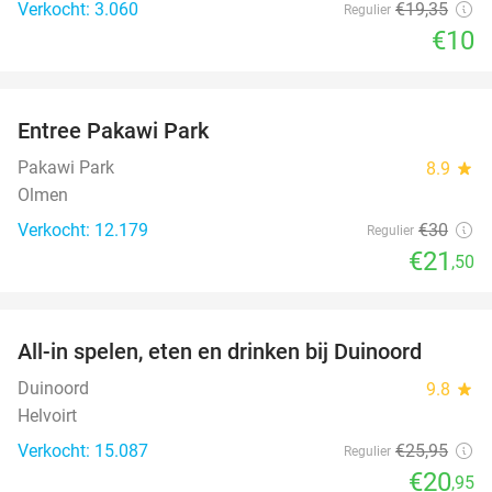
Verkocht: 3.060
€19
,35
Regulier
€10
favorite_border
Entree Pakawi Park
28%
Pakawi Park
8.9
star
Olmen
Verkocht: 12.179
€30
Regulier
€21
,50
favorite_border
All-in spelen, eten en drinken bij Duinoord
19%
Duinoord
9.8
star
Helvoirt
Verkocht: 15.087
€25
,95
Regulier
€20
,95