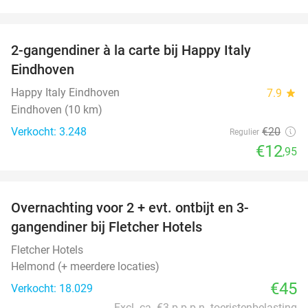
favorite_border
2-gangendiner à la carte bij Happy Italy
35%
Eindhoven
Happy Italy Eindhoven
7.9
star
Eindhoven (10 km)
Verkocht: 3.248
€20
Regulier
€12
,95
favorite_border
Overnachting voor 2 + evt. ontbijt en 3-
gangendiner bij Fletcher Hotels
Fletcher Hotels
Helmond (+ meerdere locaties)
€45
Verkocht: 18.029
Excl. ca. €3 p.p.p.n. toeristenbelasting