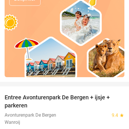
favorite_border
Entree Avonturenpark De Bergen + ijsje +
48%
parkeren
Avonturenpark De Bergen
9.4
star
Wanroij