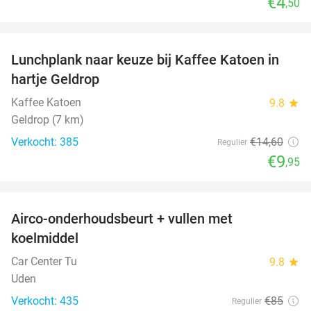
€4
,50
favorite_border
Lunchplank naar keuze bij Kaffee Katoen in
32%
hartje Geldrop
Kaffee Katoen
9.8
star
Geldrop (7 km)
Verkocht: 385
€14
,60
Regulier
€9
,95
favorite_border
Airco-onderhoudsbeurt + vullen met
42%
koelmiddel
Car Center Tu
9.8
star
Uden
Verkocht: 435
€85
Regulier