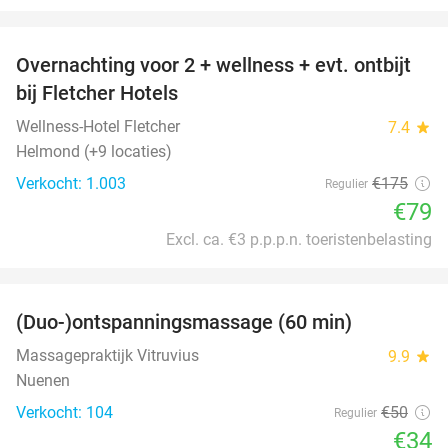
favorite_border
Overnachting voor 2 + wellness + evt. ontbijt
55%
bij Fletcher Hotels
Wellness-Hotel Fletcher
7.4
star
Helmond (+9 locaties)
Verkocht: 1.003
€175
Regulier
€79
Excl. ca. €3 p.p.p.n. toeristenbelasting
favorite_border
(Duo-)ontspanningsmassage (60 min)
32%
Massagepraktijk Vitruvius
9.9
star
Nuenen
Verkocht: 104
€50
Regulier
€34