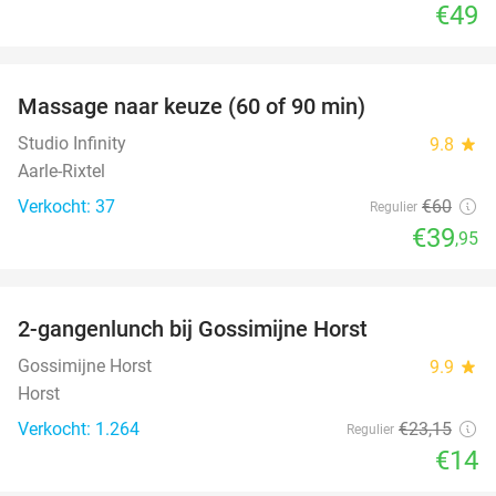
€49
favorite_border
Massage naar keuze (60 of 90 min)
33%
Studio Infinity
9.8
star
Aarle-Rixtel
Verkocht: 37
€60
Regulier
€39
,95
favorite_border
2-gangenlunch bij Gossimijne Horst
40%
Gossimijne Horst
9.9
star
Horst
Verkocht: 1.264
€23
,15
Regulier
€14