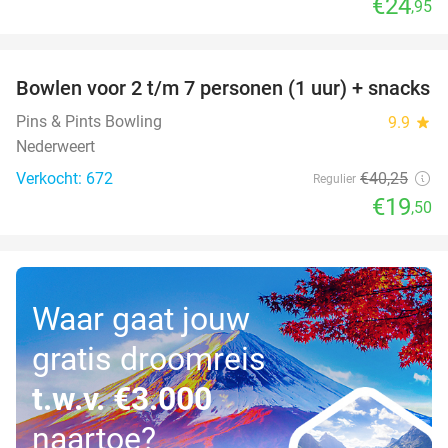
€24
,95
favorite_border
Bowlen voor 2 t/m 7 personen (1 uur) + snacks
52%
Pins & Pints Bowling
9.9
star
Nederweert
Verkocht: 672
€40
,25
Regulier
€19
,50
Waar gaat jouw
gratis droomreis
t.w.v. €3.000
naartoe?