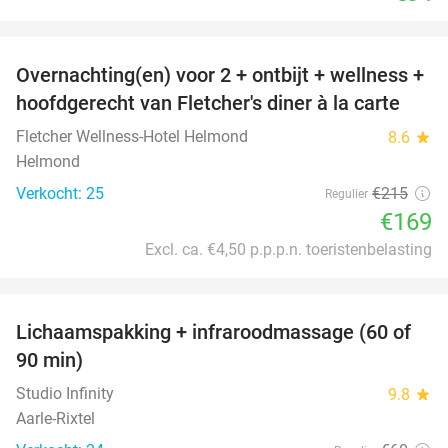
favorite_border
Overnachting(en) voor 2 + ontbijt + wellness +
21%
hoofdgerecht van Fletcher's diner à la carte
Fletcher Wellness-Hotel Helmond
8.6
star
Helmond
Verkocht: 25
€215
Regulier
€169
Excl. ca. €4,50 p.p.p.n. toeristenbelasting
favorite_border
Lichaamspakking + infraroodmassage (60 of
43%
90 min)
Studio Infinity
9.8
star
Aarle-Rixtel