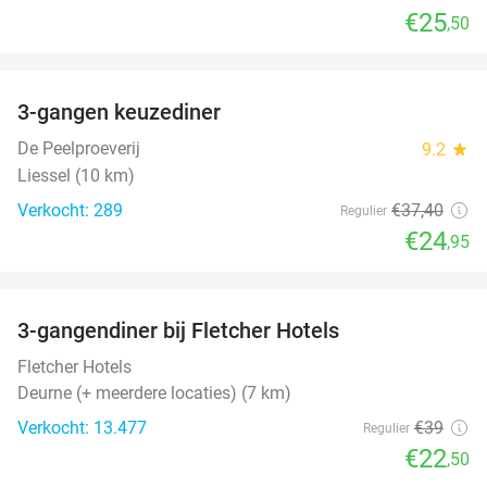
€25
,50
favorite_border
3-gangen keuzediner
33%
De Peelproeverij
9.2
star
Liessel (10 km)
Verkocht: 289
€37
,40
Regulier
€24
,95
favorite_border
3-gangendiner bij Fletcher Hotels
42%
Fletcher Hotels
Deurne (+ meerdere locaties) (7 km)
Verkocht: 13.477
€39
Regulier
€22
,50