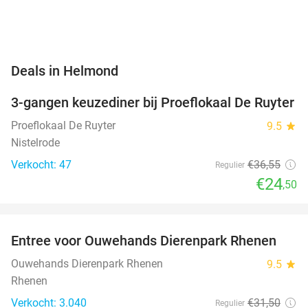
favorite_border
Deals in Helmond
3-gangen keuzediner bij Proeflokaal De Ruyter
33%
NEW
TODAY
Proeflokaal De Ruyter
9.5
star
Nistelrode
Verkocht: 47
€36
,55
Regulier
€24
,50
favorite_border
Entree voor Ouwehands Dierenpark Rhenen
19%
NEW
TODAY
Ouwehands Dierenpark Rhenen
9.5
star
Rhenen
Verkocht: 3.040
€31
,50
Regulier