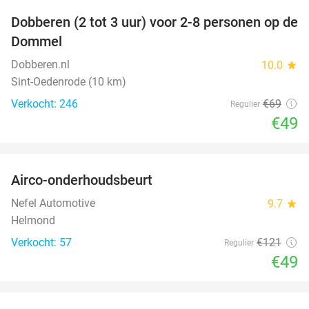
Dobberen (2 tot 3 uur) voor 2-8 personen op de
29%
Dommel
Dobberen.nl
10.0
star
Sint-Oedenrode (10 km)
Verkocht: 246
€69
Regulier
€49
favorite_border
Airco-onderhoudsbeurt
60%
Nefel Automotive
9.7
star
Helmond
Verkocht: 57
€121
Regulier
€49
favorite_border