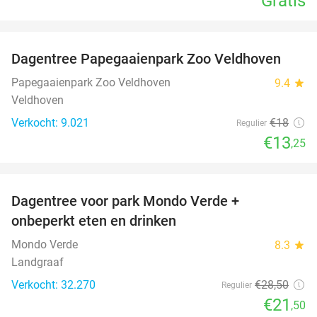
Gratis
favorite_border
Dagentree Papegaaienpark Zoo Veldhoven
26%
Papegaaienpark Zoo Veldhoven
9.4
star
Veldhoven
Verkocht: 9.021
€18
Regulier
€13
,25
favorite_border
Dagentree voor park Mondo Verde +
25%
onbeperkt eten en drinken
Mondo Verde
8.3
star
Landgraaf
Verkocht: 32.270
€28
,50
Regulier
€21
,50