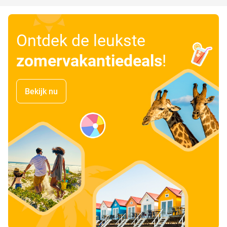
Ontdek de leukste
zomervakantiedeals
!
Bekijk nu