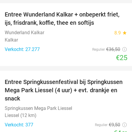
Entree Wunderland Kalkar + onbeperkt friet,
32%
ijs, frisdrank, koffie, thee en softijs
Wunderland Kalkar
8.9
star
Kalkar
Verkocht: 27.277
€36
,50
Regulier
€25
favorite_border
Entree Springkussenfestival bij Springkussen
53%
Mega Park Liessel (4 uur) + evt. drankje en
snack
Springkussen Mega Park Liessel
Liessel (12 km)
Verkocht: 377
€9
,50
Regulier