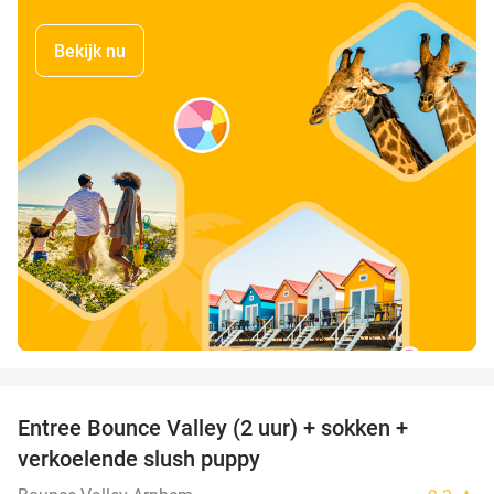
Bekijk nu
favorite_border
Entree Bounce Valley (2 uur) + sokken +
41%
verkoelende slush puppy