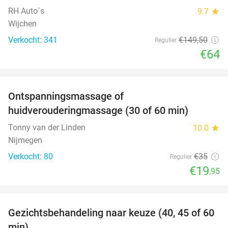
RH Auto´s
9.7
star
Wijchen
Verkocht: 341
€149
,50
Regulier
€64
favorite_border
Ontspanningsmassage of
43%
huidverouderingmassage (30 of 60 min)
Tonny van der Linden
10.0
star
Nijmegen
Verkocht: 80
€35
Regulier
€19
,95
favorite_border
Gezichtsbehandeling naar keuze (40, 45 of 60
47%
min)