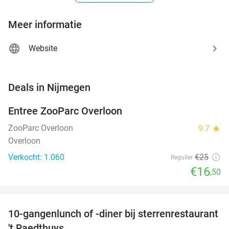
Meer informatie
Website
favorite_border
Deals in Nijmegen
Entree ZooParc Overloon
34%
ZooParc Overloon
9.7
star
Overloon
Verkocht: 1.060
€25
Regulier
€16
,50
favorite_border
10-gangenlunch of -diner bij sterrenrestaurant
48%
NEW
't Raedthuys
TODAY