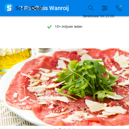
Ontdek 15.000+ deals

´t Raadhuis Wanroij
7 dagen per week beschikbaar
Bereikbaar tot 23:00
10+ miljoen leden
9,4
op basis van
206.489 reviews
Ontdek 15.000+ deals
7 dagen per week beschikbaar
10+ miljoen leden