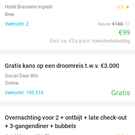
Hotel Brasserie Ingredi
8.9
star
Bree
Verkocht: 2
€168
Regulier
€99
Excl. ca. €3 p.p.p.n. toeristenbelasting
favorite_border
Gratis kans op een droomreis t.w.v. €3.000
Social Deal Win
Online
Gratis
Verkocht: 190.516
favorite_border
Overnachting voor 2 + ontbijt + late check-out
46%
+ 3-gangendiner + bubbels