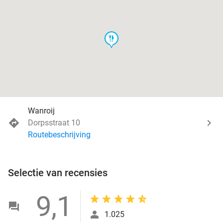
food
Wanroij
Dorpsstraat 10
Routebeschrijving
Selectie van recensies
9,1
1.025