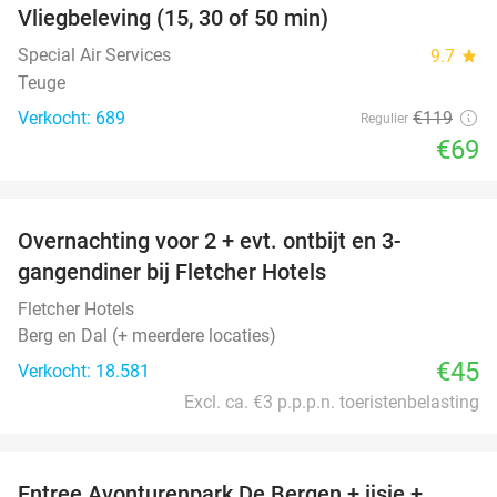
Vliegbeleving (15, 30 of 50 min)
42%
Special Air Services
9.7
star
Teuge
Verkocht: 689
€119
Regulier
€69
favorite_border
Overnachting voor 2 + evt. ontbijt en 3-
gangendiner bij Fletcher Hotels
Fletcher Hotels
Berg en Dal (+ meerdere locaties)
€45
Verkocht: 18.581
Excl. ca. €3 p.p.p.n. toeristenbelasting
favorite_border
Entree Avonturenpark De Bergen + ijsje +