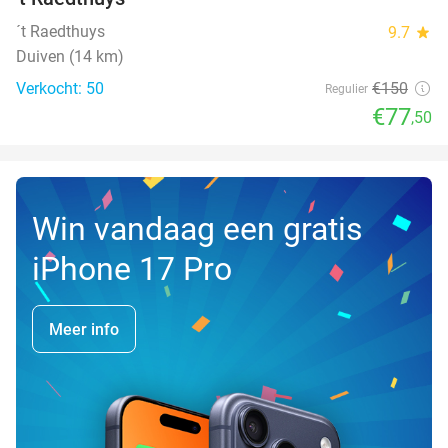
´t Raedthuys
9.7
star
Duiven (14 km)
Verkocht: 50
€150
Regulier
€77
,50
Win vandaag een gratis
iPhone 17 Pro
Meer info