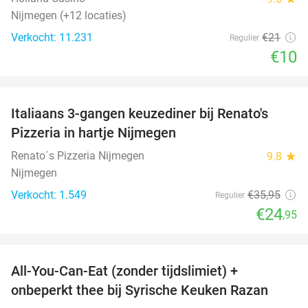
Nijmegen (+12 locaties)
Verkocht: 11.231
€21
Regulier
€10
favorite_border
Italiaans 3-gangen keuzediner bij Renato's
31%
Pizzeria in hartje Nijmegen
Renato´s Pizzeria Nijmegen
9.8
star
Nijmegen
Verkocht: 1.549
€35
,95
Regulier
€24
,95
favorite_border
All-You-Can-Eat (zonder tijdslimiet) +
36%
onbeperkt thee bij Syrische Keuken Razan