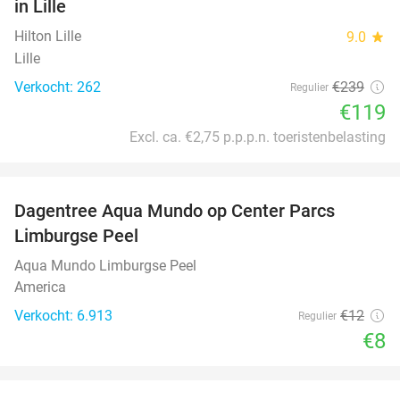
in Lille
Hilton Lille
9.0
star
Lille
Verkocht: 262
€239
Regulier
€119
Excl. ca. €2,75 p.p.p.n. toeristenbelasting
favorite_border
Dagentree Aqua Mundo op Center Parcs
33%
Limburgse Peel
Aqua Mundo Limburgse Peel
America
Verkocht: 6.913
€12
Regulier
€8
favorite_border