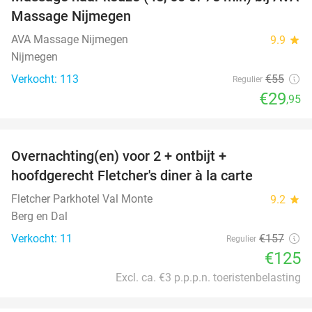
46%
Massage Nijmegen
AVA Massage Nijmegen
9.9
star
Nijmegen
Verkocht: 113
€55
Regulier
€29
,95
favorite_border
Overnachting(en) voor 2 + ontbijt +
20%
hoofdgerecht Fletcher's diner à la carte
Fletcher Parkhotel Val Monte
9.2
star
Berg en Dal
Verkocht: 11
€157
Regulier
€125
Excl. ca. €3 p.p.p.n. toeristenbelasting
favorite_border