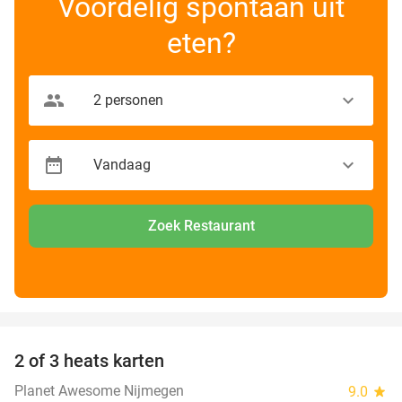
Voordelig spontaan uit
eten?
Zoek Restaurant
favorite_border
2 of 3 heats karten
29%
Planet Awesome Nijmegen
9.0
star