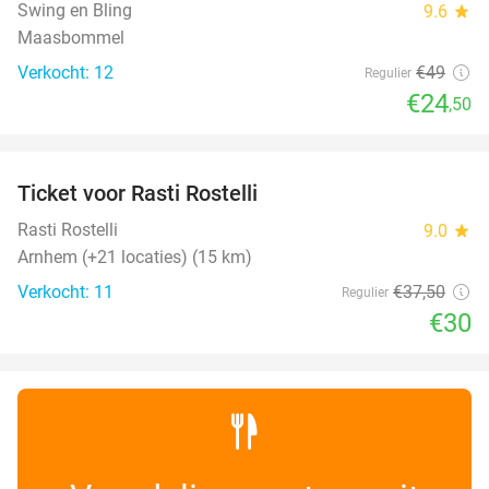
TODAY
Swing en Bling
9.6
star
Maasbommel
Verkocht: 12
€49
Regulier
€24
,50
favorite_border
Ticket voor Rasti Rostelli
20%
NEW
TODAY
Rasti Rostelli
9.0
star
Arnhem (+21 locaties) (15 km)
Verkocht: 11
€37
,50
Regulier
€30