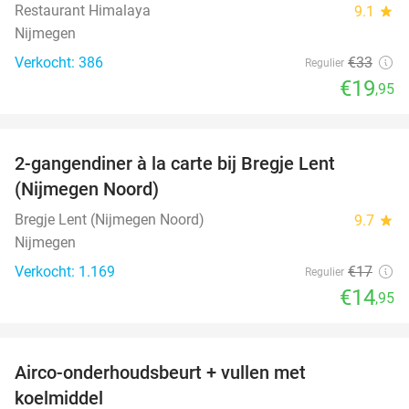
Restaurant Himalaya
9.1
star
Nijmegen
Verkocht: 386
€33
Regulier
€19
,95
favorite_border
2-gangendiner à la carte bij Bregje Lent
12%
(Nijmegen Noord)
Bregje Lent (Nijmegen Noord)
9.7
star
Nijmegen
Verkocht: 1.169
€17
Regulier
€14
,95
favorite_border
Airco-onderhoudsbeurt + vullen met
57%
koelmiddel