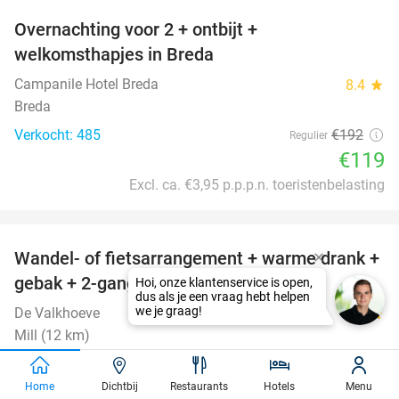
Overnachting voor 2 + ontbijt +
38%
welkomsthapjes in Breda
Campanile Hotel Breda
8.4
star
Breda
Verkocht: 485
€192
Regulier
€119
Excl. ca. €3,95 p.p.p.n. toeristenbelasting
favorite_border
Wandel- of fietsarrangement + warme drank +
46%
gebak + 2-gangen keuzelunch
De Valkhoeve
9.6
star
Mill (12 km)
Verkocht: 501
€27
,75
Regulier
€14
Home
Dichtbij
Restaurants
Hotels
Menu
,95