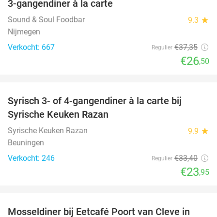
3-gangendiner à la carte
29%
Sound & Soul Foodbar
9.3
star
Nijmegen
Verkocht: 667
€37
,35
Regulier
€26
,50
favorite_border
Syrisch 3- of 4-gangendiner à la carte bij
28%
Syrische Keuken Razan
Syrische Keuken Razan
9.9
star
Beuningen
Verkocht: 246
€33
,40
Regulier
€23
,95
favorite_border
Mosseldiner bij Eetcafé Poort van Cleve in
40%