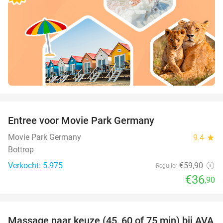
favorite_border
Entree voor Movie Park Germany
38%
Movie Park Germany
9.4
star
Bottrop
Verkocht: 5.975
€59
,90
Regulier
€36
,90
favorite_border
Massage naar keuze (45, 60 of 75 min) bij AVA