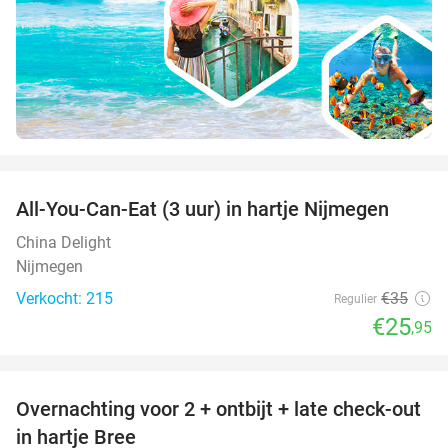
favorite_border
All-You-Can-Eat (3 uur) in hartje Nijmegen
26%
China Delight
Nijmegen
Verkocht: 215
€35
Regulier
€25
,95
favorite_border
Overnachting voor 2 + ontbijt + late check-out
41%
NEW
in hartje Bree
TODAY