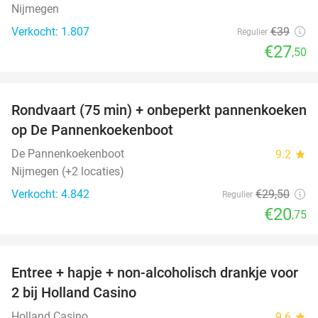
Nijmegen
Verkocht: 1.807
€39
Regulier
€27
,50
favorite_border
Rondvaart (75 min) + onbeperkt pannenkoeken
30%
op De Pannenkoekenboot
De Pannenkoekenboot
9.2
star
Nijmegen (+2 locaties)
Verkocht: 4.842
€29
,50
Regulier
€20
,75
favorite_border
Entree + hapje + non-alcoholisch drankje voor
52%
2 bij Holland Casino
Holland Casino
9.6
star