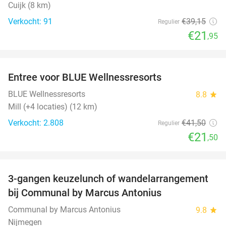
Cuijk (8 km)
Verkocht: 91
€39
,15
Regulier
€21
,95
favorite_border
Entree voor BLUE Wellnessresorts
48%
BLUE Wellnessresorts
8.8
star
Mill (+4 locaties) (12 km)
Verkocht: 2.808
€41
,50
Regulier
€21
,50
favorite_border
3-gangen keuzelunch of wandelarrangement
33%
bij Communal by Marcus Antonius
Communal by Marcus Antonius
9.8
star
Nijmegen