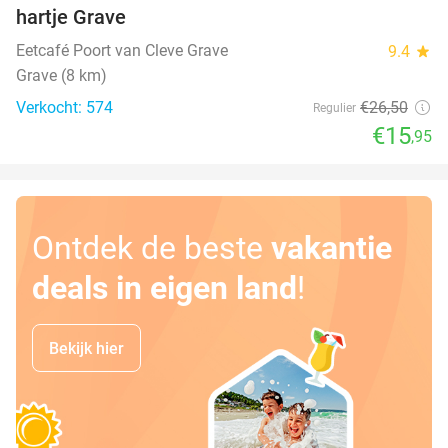
hartje Grave
Eetcafé Poort van Cleve Grave
9.4
star
Grave (8 km)
Verkocht: 574
€26
,50
Regulier
€15
,95
Ontdek de beste
vakantie
deals in eigen land
!
Bekijk hier