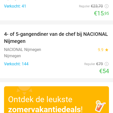
Verkocht: 41
€23
,70
Regulier
€15
,95
favorite_border
4- of 5-gangendiner van de chef bij NACIONAL
32%
Nijmegen
NACIONAL Nijmegen
9.9
star
Nijmegen
Verkocht: 144
€79
Regulier
€54
Ontdek de leukste
zomervakantiedeals
!