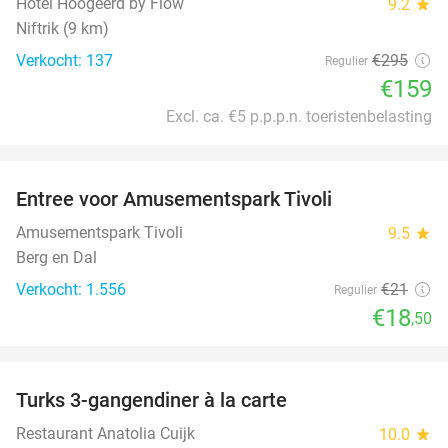
Hotel Hoogeerd by Flow
9.2
star
Niftrik (9 km)
Verkocht: 137
€295
Regulier
€159
Excl. ca. €5 p.p.p.n. toeristenbelasting
favorite_border
Entree voor Amusementspark Tivoli
12%
Amusementspark Tivoli
9.5
star
Berg en Dal
Verkocht: 1.556
€21
Regulier
€18
,50
favorite_border
Turks 3-gangendiner à la carte
44%
Restaurant Anatolia Cuijk
10.0
star