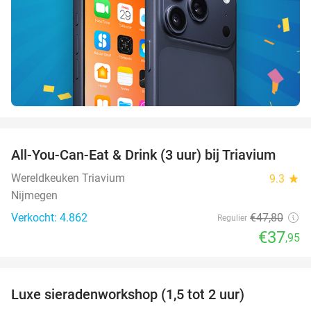
favorite_border
All-You-Can-Eat & Drink (3 uur) bij Triavium
21%
Wereldkeuken Triavium
9.3
star
Nijmegen
Verkocht: 4.862
€47
,80
Regulier
€37
,95
favorite_border
Luxe sieradenworkshop (1,5 tot 2 uur)
50%
NEW