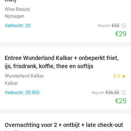
Wise Beauty
Nijmegen
Verkocht: 20
€55
Regulier
€29
favorite_border
Entree Wunderland Kalkar + onbeperkt friet,
32%
ijs, frisdrank, koffie, thee en softijs
Wunderland Kalkar
8.9
star
Kalkar
Verkocht: 28.903
€36
,50
Regulier
€25
favorite_border
Overnachting voor 2 + ontbijt + late check-out
50%