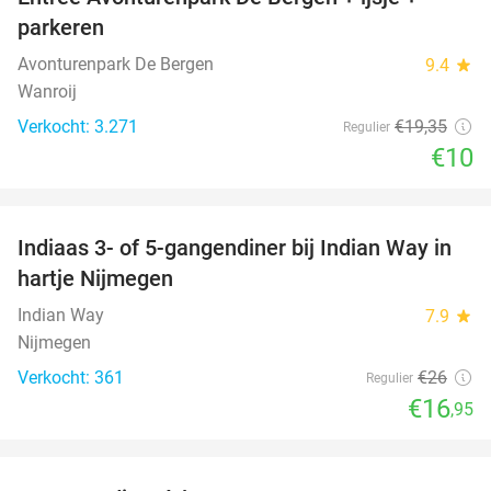
48%
parkeren
Avonturenpark De Bergen
9.4
star
Wanroij
Verkocht: 3.271
€19
,35
Regulier
€10
favorite_border
Indiaas 3- of 5-gangendiner bij Indian Way in
35%
hartje Nijmegen
Indian Way
7.9
star
Nijmegen
Verkocht: 361
€26
Regulier
€16
,95
favorite_border