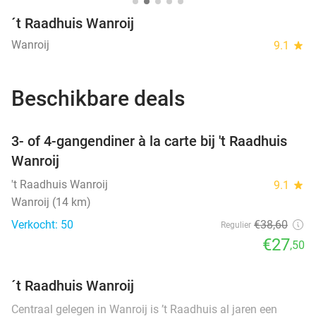
´t Raadhuis Wanroij
Wanroij
9.1
star
Beschikbare deals
favorite_border
3- of 4-gangendiner à la carte bij 't Raadhuis
Wanroij
't Raadhuis Wanroij
9.1
star
Wanroij (14 km)
Verkocht: 50
€38
,60
Regulier
€27
,50
´t Raadhuis Wanroij
Centraal gelegen in Wanroij is ’t Raadhuis al jaren een