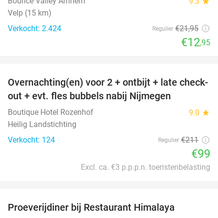
Bounce Valley Arnhem
9.3
star
Velp (15 km)
Verkocht: 2.424
€21
,95
Regulier
€12
,95
favorite_border
Overnachting(en) voor 2 + ontbijt + late check-
53%
out + evt. fles bubbels nabij Nijmegen
Boutique Hotel Rozenhof
9.0
star
Heilig Landstichting
Verkocht: 124
€211
Regulier
€99
Excl. ca. €3 p.p.p.n. toeristenbelasting
favorite_border
Proeverijdiner bij Restaurant Himalaya
40%