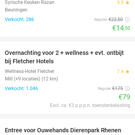
Syrische Keuken Razan
9.9
star
Beuningen
Verkocht: 286
€22
,50
Regulier
€14
,50
favorite_border
Overnachting voor 2 + wellness + evt. ontbijt
55%
bij Fletcher Hotels
Wellness-Hotel Fletcher
7.4
star
Mill (+9 locaties) (12 km)
Verkocht: 1.046
€175
Regulier
€79
Excl. ca. €3 p.p.p.n. toeristenbelasting
favorite_border
Entree voor Ouwehands Dierenpark Rhenen
19%