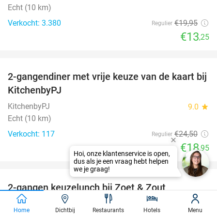
Echt (10 km)
Verkocht: 3.380
€19
,95
Regulier
€13
,25
favorite_border
2-gangendiner met vrije keuze van de kaart bij
23%
KitchenbyPJ
KitchenbyPJ
9.0
star
Echt (10 km)
Verkocht: 117
€24
,50
Regulier
€18
,95
favorite_border
2-gangen keuzelunch bij Zoet & Zout
48%
Hoensbroek
Home
Dichtbij
Restaurants
Hotels
Menu