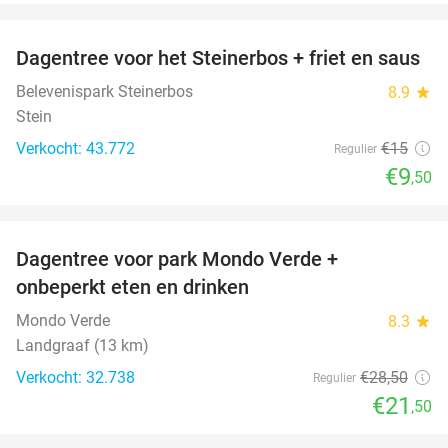
favorite_border
Dagentree voor het Steinerbos + friet en saus
37%
Belevenispark Steinerbos
8.9
star
Stein
Verkocht: 43.772
€15
Regulier
€9
,50
favorite_border
Dagentree voor park Mondo Verde +
25%
onbeperkt eten en drinken
Mondo Verde
8.3
star
Landgraaf (13 km)
Verkocht: 32.738
€28
,50
Regulier
€21
,50
favorite_border