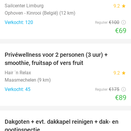
Sailcenter Limburg
9.2
star
Ophoven - Kinrooi (België) (12 km)
Verkocht: 120
€100
Regulier
€69
favorite_border
Privéwellness voor 2 personen (3 uur) +
49%
smoothie, fruitsap of vers fruit
Hair ´n Relax
9.2
star
Maasmechelen (9 km)
Verkocht: 45
€175
Regulier
€89
favorite_border
Dakgoten + evt. dakkapel reinigen + dak- en
41%
gootinspectie