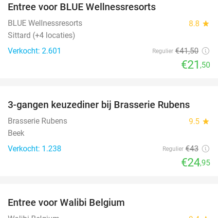
Entree voor BLUE Wellnessresorts
48%
BLUE Wellnessresorts
8.8
star
Sittard (+4 locaties)
Verkocht: 2.601
€41
,50
Regulier
€21
,50
favorite_border
3-gangen keuzediner bij Brasserie Rubens
42%
Brasserie Rubens
9.5
star
Beek
Verkocht: 1.238
€43
Regulier
€24
,95
favorite_border
Entree voor Walibi Belgium
35%