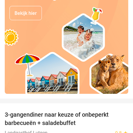
Bekijk hier
favorite_border
3-gangendiner naar keuze of onbeperkt
42%
barbecueën + saladebuffet
Landgasthof Lutgen
star