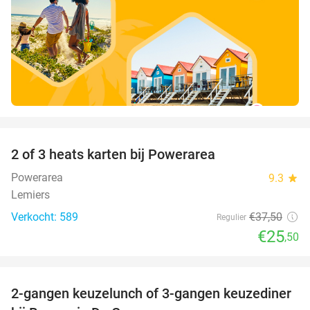
favorite_border
2 of 3 heats karten bij Powerarea
32%
Powerarea
9.3
star
Lemiers
Verkocht: 589
€37
,50
Regulier
€25
,50
favorite_border
2-gangen keuzelunch of 3-gangen keuzediner
30%