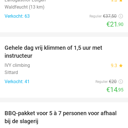
9.8
Waldfeucht (13 km)
Verkocht: 63
€37
,50
Regulier
€21
,90
favorite_border
Gehele dag vrij klimmen of 1,5 uur met
25%
instructeur
IVY climbing
9.3
star
Sittard
Verkocht: 41
€20
Regulier
€14
,95
favorite_border
BBQ-pakket voor 5 à 7 personen voor afhaal
35%
bij de slagerij