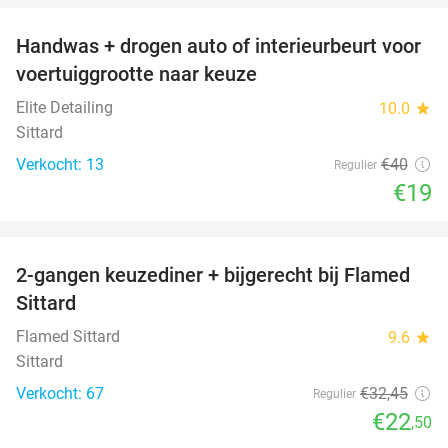
Handwas + drogen auto of interieurbeurt voor
53%
voertuiggrootte naar keuze
Elite Detailing
10.0
star
Sittard
Verkocht: 13
€40
Regulier
€19
favorite_border
2-gangen keuzediner + bijgerecht bij Flamed
31%
Sittard
Flamed Sittard
9.6
star
Sittard
Verkocht: 67
€32
,45
Regulier
€22
,50