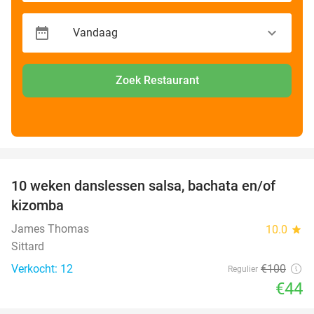
Zoek Restaurant
favorite_border
10 weken danslessen salsa, bachata en/of
56%
kizomba
James Thomas
10.0
star
Sittard
Verkocht: 12
€100
Regulier
€44
favorite_border