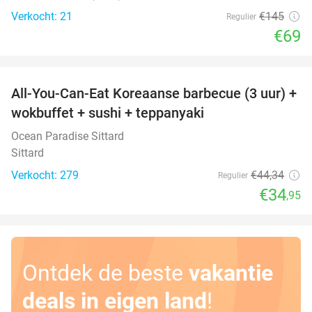
Verkocht: 21
€145
Regulier
€69
favorite_border
All-You-Can-Eat Koreaanse barbecue (3 uur) +
21%
wokbuffet + sushi + teppanyaki
Ocean Paradise Sittard
Sittard
Verkocht: 279
€44
,34
Regulier
€34
,95
Ontdek de beste
vakantie
deals in eigen land
!