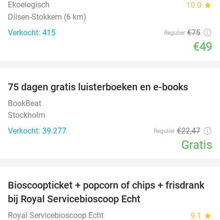
Ekoelogisch
10.0
star
Dilsen-Stokkem (6 km)
Verkocht: 415
€75
Regulier
€49
favorite_border
100%
75 dagen gratis luisterboeken en e-books
BookBeat
Stockholm
Verkocht: 39.277
€22
,47
Regulier
Gratis
favorite_border
Bioscoopticket + popcorn of chips + frisdrank
34%
bij Royal Servicebioscoop Echt
Royal Servicebioscoop Echt
9.1
star