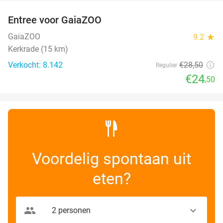
Entree voor GaiaZOO
14%
GaiaZOO
9.2
star
Kerkrade (15 km)
Verkocht: 8.142
€28
,50
Regulier
€24
,50
Voordelig spontaan uit
eten?