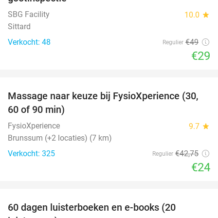
SBG Facility
10.0
star
Sittard
Verkocht: 48
€49
Regulier
€29
favorite_border
Massage naar keuze bij FysioXperience (30,
44%
60 of 90 min)
FysioXperience
9.7
star
Brunssum (+2 locaties) (7 km)
Verkocht: 325
€42
,75
Regulier
€24
favorite_border
100%
60 dagen luisterboeken en e-books (20