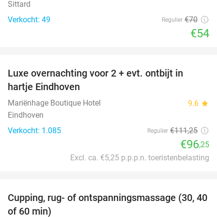
Sittard
Verkocht: 49
€70
Regulier
€54
favorite_border
Luxe overnachting voor 2 + evt. ontbijt in
14%
hartje Eindhoven
Mariënhage Boutique Hotel
9.6
star
Eindhoven
Verkocht: 1.085
€111
,25
Regulier
€96
,25
Excl. ca. €5,25 p.p.p.n. toeristenbelasting
favorite_border
Cupping, rug- of ontspanningsmassage (30, 40
60%
of 60 min)