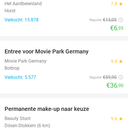
Het Aardbeienland
7.8
star
Horst
Verkocht: 15.878
€13
,05
Regulier
€6
,95
favorite_border
Entree voor Movie Park Germany
38%
Movie Park Germany
9.4
star
Bottrop
Verkocht: 5.577
€59
,90
Regulier
€36
,90
favorite_border
Permanente make-up naar keuze
52%
Beauty Stunt
9.6
star
Dilsen-Stokkem (6 km)