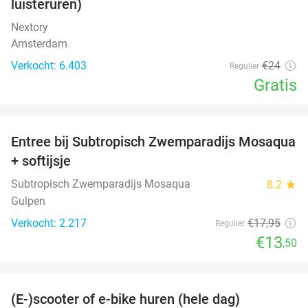
luisteruren)
Nextory
Amsterdam
Verkocht: 6.403
€24
Regulier
Gratis
favorite_border
Entree bij Subtropisch Zwemparadijs Mosaqua
25%
+ softijsje
Subtropisch Zwemparadijs Mosaqua
8.2
star
Gulpen
Verkocht: 2.217
€17
,95
Regulier
€13
,50
favorite_border
(E-)scooter of e-bike huren (hele dag)
25%