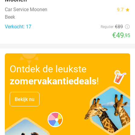
Car Service Moonen
9.7
star
Beek
Verkocht: 17
€89
Regulier
€49
,95
Ontdek de leukste
zomervakantiedeals
!
Bekijk nu