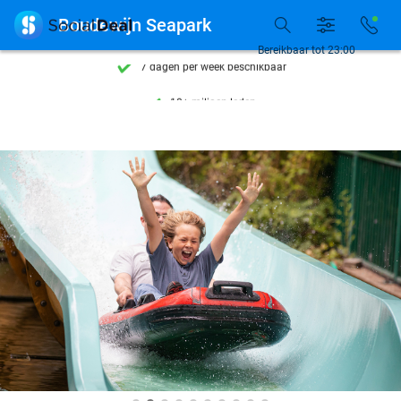
Ontdek 15.000+ deals

Boudewijn Seapark
7 dagen per week beschikbaar
Bereikbaar tot 23:00
10+ miljoen leden
9,4
op basis van
206.004 reviews
Ontdek 15.000+ deals
7 dagen per week beschikbaar
10+ miljoen leden