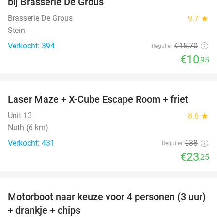
bij Brasserie De Grous
Brasserie De Grous
9.7
star
Stein
Verkocht: 394
€15
,70
Regulier
€10
,95
favorite_border
Laser Maze + X-Cube Escape Room + friet
39%
Unit 13
8.6
star
Nuth (6 km)
Verkocht: 431
€38
Regulier
€23
,25
favorite_border
Motorboot naar keuze voor 4 personen (3 uur)
31%
+ drankje + chips