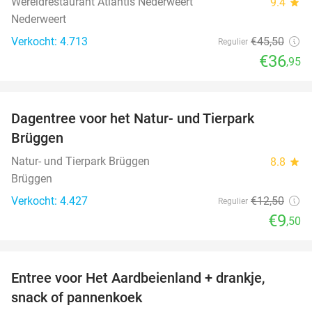
Wereldrestaurant Atlantis Nederweert
9.4
star
Nederweert
Verkocht: 4.713
€45
,50
Regulier
€36
,95
favorite_border
Dagentree voor het Natur- und Tierpark
24%
Brüggen
Natur- und Tierpark Brüggen
8.8
star
Brüggen
Verkocht: 4.427
€12
,50
Regulier
€9
,50
favorite_border
Entree voor Het Aardbeienland + drankje,
47%
snack of pannenkoek