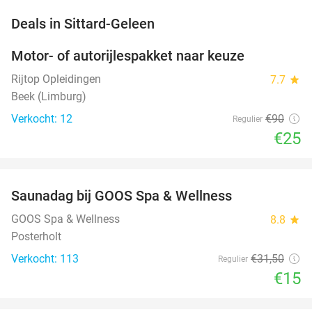
favorite_border
Deals in Sittard-Geleen
Motor- of autorijlespakket naar keuze
72%
Rijtop Opleidingen
7.7
star
Beek (Limburg)
Verkocht: 12
€90
Regulier
€25
favorite_border
Saunadag bij GOOS Spa & Wellness
52%
NEW
TODAY
GOOS Spa & Wellness
8.8
star
Posterholt
Verkocht: 113
€31
,50
Regulier
€15