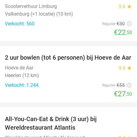
Scooterverhuur Limburg
9.6
star
Valkenburg (+1 locatie) (10 km)
Verkocht: 560
€30
Regulier
€22
,50
favorite_border
2 uur bowlen (tot 6 personen) bij Hoeve de Aar
50%
Hoeve de Aar
9.4
star
Heerlen (12 km)
Verkocht: 1.244
€55
Regulier
€27
,50
favorite_border
All-You-Can-Eat & Drink (3 uur) bij
19%
Wereldrestaurant Atlantis