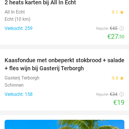
2 heats karten bij All In Echt
39%
All In Echt
9.1
star
Echt (10 km)
Verkocht: 259
€45
Regulier
€27
,50
favorite_border
Kaasfondue met onbeperkt stokbrood + salade
44%
+ fles wijn bij Gasterij Terborgh
Gasterij Terborgh
9.4
star
Schinnen
Verkocht: 158
€34
Regulier
€19