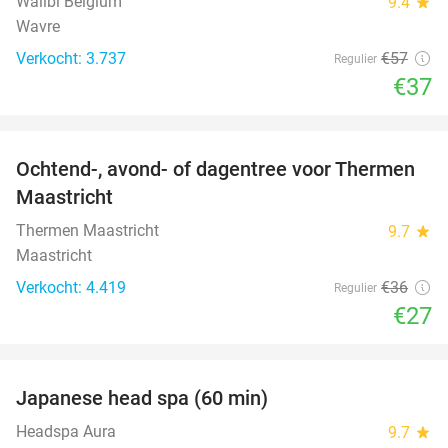
Walibi Belgium
9.4
star
Wavre
Verkocht: 3.737
€57
Regulier
€37
favorite_border
Ochtend-, avond- of dagentree voor Thermen
25%
Maastricht
Thermen Maastricht
9.7
star
Maastricht
Verkocht: 4.419
€36
Regulier
€27
favorite_border
Japanese head spa (60 min)
23%
Headspa Aura
9.7
star