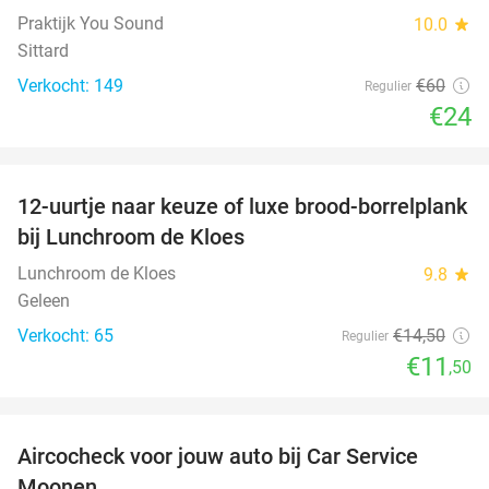
Praktijk You Sound
10.0
star
Sittard
Verkocht: 149
€60
Regulier
€24
favorite_border
12-uurtje naar keuze of luxe brood-borrelplank
21%
bij Lunchroom de Kloes
Lunchroom de Kloes
9.8
star
Geleen
Verkocht: 65
€14
,50
Regulier
€11
,50
favorite_border
Aircocheck voor jouw auto bij Car Service
44%
Moonen