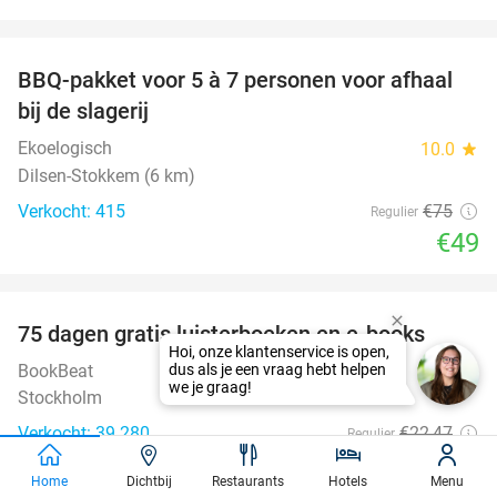
favorite_border
BBQ-pakket voor 5 à 7 personen voor afhaal
35%
bij de slagerij
Ekoelogisch
10.0
star
Dilsen-Stokkem (6 km)
Verkocht: 415
€75
Regulier
€49
favorite_border
100%
75 dagen gratis luisterboeken en e-books
BookBeat
Stockholm
Verkocht: 39.280
€22
,47
Regulier
Gratis
Home
Dichtbij
Restaurants
Hotels
Menu