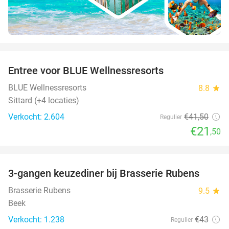
favorite_border
Entree voor BLUE Wellnessresorts
48%
BLUE Wellnessresorts
8.8
star
Sittard (+4 locaties)
Verkocht: 2.604
€41
,50
Regulier
€21
,50
favorite_border
3-gangen keuzediner bij Brasserie Rubens
42%
Brasserie Rubens
9.5
star
Beek
Verkocht: 1.238
€43
Regulier