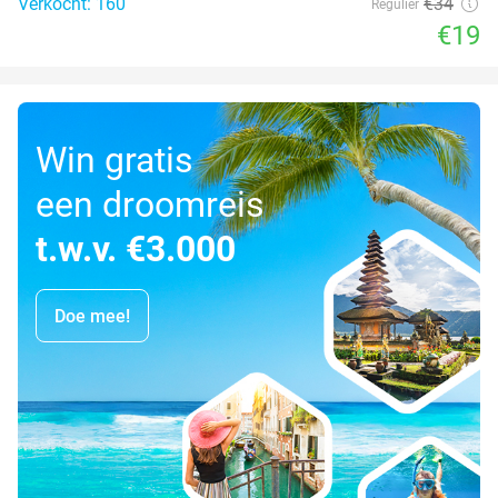
Verkocht: 160
€34
Regulier
€19
Win gratis
een droomreis
t.w.v. €3.000
Doe mee!