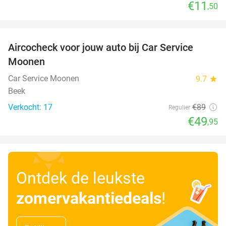
€11
,50
favorite_border
Aircocheck voor jouw auto bij Car Service
44%
Moonen
Car Service Moonen
9.7
star
Beek
Verkocht: 17
€89
Regulier
€49
,95
Ontdek de leukste
zomervakantiedeals
!