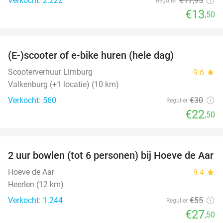
Verkocht: 2.222
€17
,95
Regulier
€13
,50
favorite_border
(E-)scooter of e-bike huren (hele dag)
25%
Scooterverhuur Limburg
9.6
star
Valkenburg (+1 locatie) (10 km)
Verkocht: 560
€30
Regulier
€22
,50
favorite_border
2 uur bowlen (tot 6 personen) bij Hoeve de Aar
50%
Hoeve de Aar
9.4
star
Heerlen (12 km)
Verkocht: 1.244
€55
Regulier
€27
,50