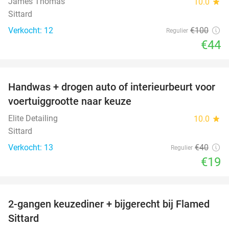
James Thomas
10.0
star
Sittard
Verkocht: 12
€100
Regulier
€44
favorite_border
Handwas + drogen auto of interieurbeurt voor
53%
voertuiggrootte naar keuze
Elite Detailing
10.0
star
Sittard
Verkocht: 13
€40
Regulier
€19
favorite_border
2-gangen keuzediner + bijgerecht bij Flamed
31%
Sittard