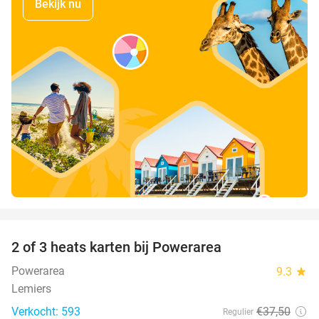
Bekijk nu
favorite_border
2 of 3 heats karten bij Powerarea
32%
Powerarea
9.3
star
Lemiers
Verkocht: 593
€37
,50
Regulier