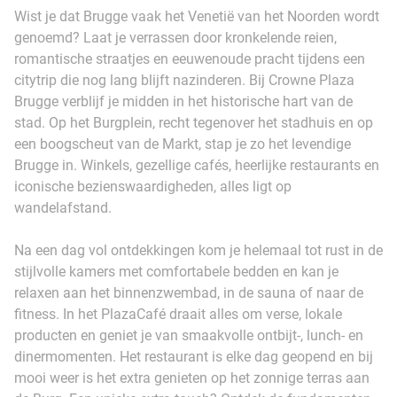
Wist je dat Brugge vaak het Venetië van het Noorden wordt
genoemd? Laat je verrassen door kronkelende reien,
romantische straatjes en eeuwenoude pracht tijdens een
citytrip die nog lang blijft nazinderen. Bij Crowne Plaza
Brugge verblijf je midden in het historische hart van de
stad. Op het Burgplein, recht tegenover het stadhuis en op
een boogscheut van de Markt, stap je zo het levendige
Brugge in. Winkels, gezellige cafés, heerlijke restaurants en
iconische bezienswaardigheden, alles ligt op
wandelafstand.
Na een dag vol ontdekkingen kom je helemaal tot rust in de
stijlvolle kamers met comfortabele bedden en kan je
relaxen aan het binnenzwembad, in de sauna of naar de
fitness. In het PlazaCafé draait alles om verse, lokale
producten en geniet je van smaakvolle ontbijt-, lunch- en
dinermomenten. Het restaurant is elke dag geopend en bij
mooi weer is het extra genieten op het zonnige terras aan