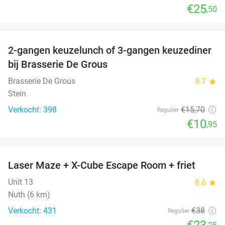
€25
,50
favorite_border
2-gangen keuzelunch of 3-gangen keuzediner
30%
bij Brasserie De Grous
Brasserie De Grous
9.7
star
Stein
Verkocht: 398
€15
,70
Regulier
€10
,95
favorite_border
Laser Maze + X-Cube Escape Room + friet
39%
Unit 13
8.6
star
Nuth (6 km)
Verkocht: 431
€38
Regulier
€23