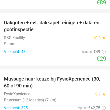
€89
favorite_border
Dakgoten + evt. dakkapel reinigen + dak- en
41%
gootinspectie
SBG Facility
10.0
star
Sittard
Verkocht: 48
€49
Regulier
€29
favorite_border
Massage naar keuze bij FysioXperience (30,
44%
60 of 90 min)
FysioXperience
9.7
star
Brunssum (+2 locaties) (7 km)
Verkocht: 325
€42
,75
Regulier