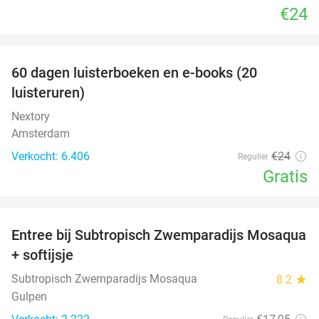
€24
favorite_border
100%
60 dagen luisterboeken en e-books (20
luisteruren)
Nextory
Amsterdam
Verkocht: 6.406
€24
Regulier
Gratis
favorite_border
Entree bij Subtropisch Zwemparadijs Mosaqua
25%
+ softijsje
Subtropisch Zwemparadijs Mosaqua
8.2
star
Gulpen