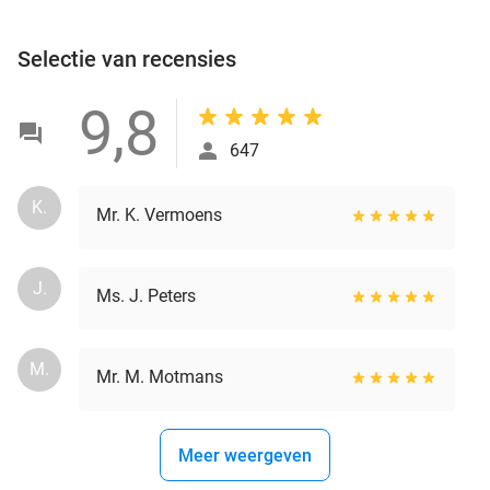
Selectie van recensies
9,8
647
K.
Mr. K. Vermoens
J.
Ms. J. Peters
M.
Mr. M. Motmans
Meer weergeven