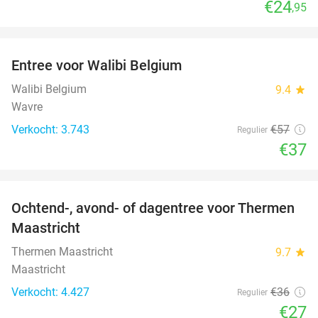
€24
,95
favorite_border
Entree voor Walibi Belgium
35%
Walibi Belgium
9.4
star
Wavre
Verkocht: 3.743
€57
Regulier
€37
favorite_border
Ochtend-, avond- of dagentree voor Thermen
25%
Maastricht
Thermen Maastricht
9.7
star
Maastricht
Verkocht: 4.427
€36
Regulier
€27