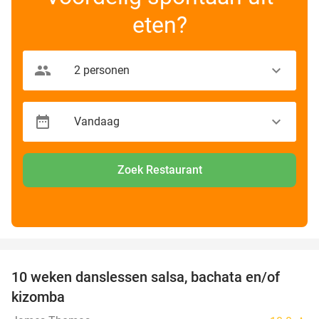
eten?
Zoek Restaurant
favorite_border
10 weken danslessen salsa, bachata en/of
56%
kizomba