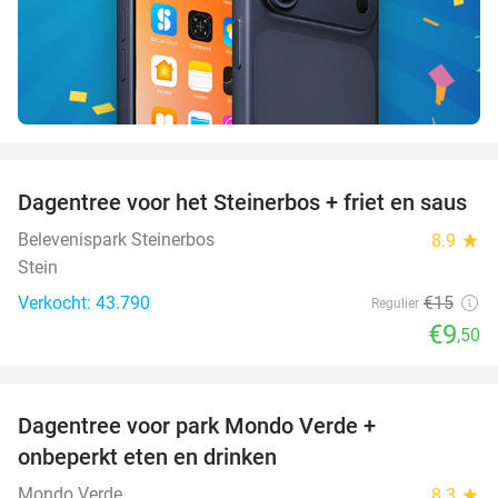
favorite_border
Dagentree voor het Steinerbos + friet en saus
37%
Belevenispark Steinerbos
8.9
star
Stein
Verkocht: 43.790
€15
Regulier
€9
,50
favorite_border
Dagentree voor park Mondo Verde +
25%
onbeperkt eten en drinken
Mondo Verde
8.3
star