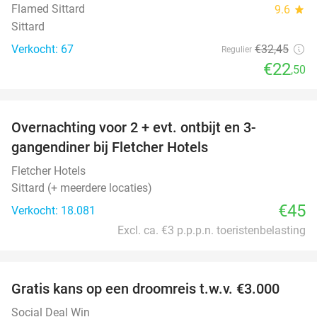
Flamed Sittard
9.6
star
Sittard
Verkocht: 67
€32
,45
Regulier
€22
,50
favorite_border
Overnachting voor 2 + evt. ontbijt en 3-
gangendiner bij Fletcher Hotels
Fletcher Hotels
Sittard (+ meerdere locaties)
€45
Verkocht: 18.081
Excl. ca. €3 p.p.p.n. toeristenbelasting
favorite_border
Gratis kans op een droomreis t.w.v. €3.000
Social Deal Win