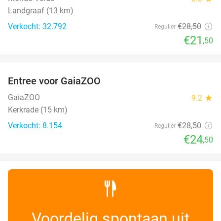
Landgraaf (13 km)
Verkocht: 32.792
€28
,50
Regulier
€21
,50
favorite_border
Entree voor GaiaZOO
14%
GaiaZOO
9.2
star
Kerkrade (15 km)
Verkocht: 8.154
€28
,50
Regulier
€24
,50
Voordelig spontaan uit