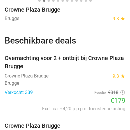
Crowne Plaza Brugge
Brugge
9.8
star
Beschikbare deals
favorite_border
Overnachting voor 2 + ontbijt bij Crowne Plaza
Brugge
Crowne Plaza Brugge
9.8
star
Brugge
Verkocht: 339
€318
Regulier
€179
Excl. ca. €4,20 p.p.p.n. toeristenbelasting
Crowne Plaza Brugge