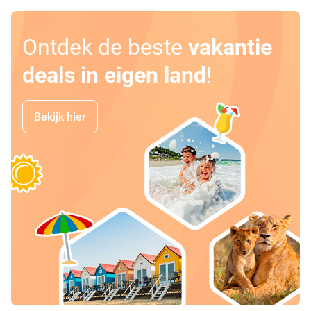
Ontdek de beste
vakantie
deals in eigen land
!
Bekijk hier