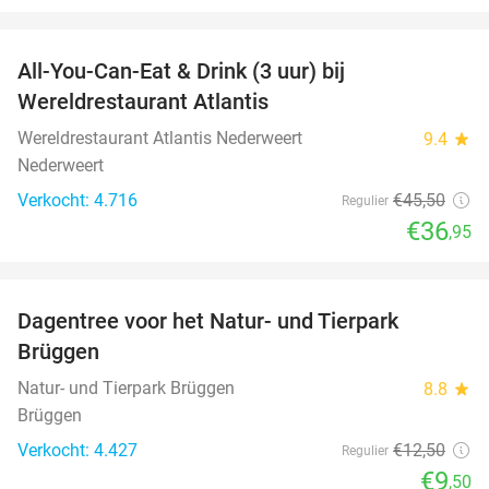
favorite_border
All-You-Can-Eat & Drink (3 uur) bij
19%
Wereldrestaurant Atlantis
Wereldrestaurant Atlantis Nederweert
9.4
star
Nederweert
Verkocht: 4.716
€45
,50
Regulier
€36
,95
favorite_border
Dagentree voor het Natur- und Tierpark
24%
Brüggen
Natur- und Tierpark Brüggen
8.8
star
Brüggen
Verkocht: 4.427
€12
,50
Regulier
€9
,50