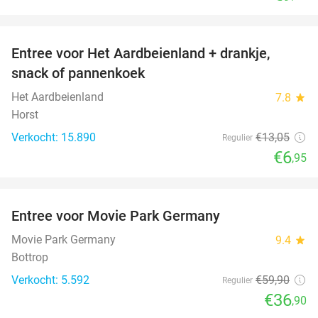
favorite_border
Entree voor Het Aardbeienland + drankje,
47%
snack of pannenkoek
Het Aardbeienland
7.8
star
Horst
Verkocht: 15.890
€13
,05
Regulier
€6
,95
favorite_border
Entree voor Movie Park Germany
38%
Movie Park Germany
9.4
star
Bottrop
Verkocht: 5.592
€59
,90
Regulier
€36
,90