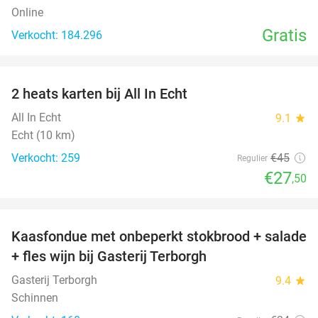
Online
Gratis
Verkocht: 184.296
favorite_border
2 heats karten bij All In Echt
39%
All In Echt
9.1
star
Echt (10 km)
Verkocht: 259
€45
Regulier
€27
,50
favorite_border
Kaasfondue met onbeperkt stokbrood + salade
44%
+ fles wijn bij Gasterij Terborgh
Gasterij Terborgh
9.4
star
Schinnen