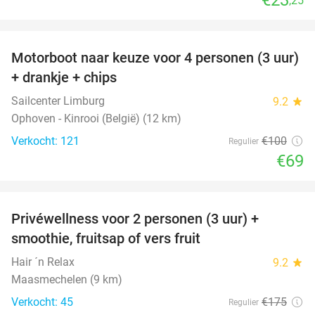
,25
favorite_border
Motorboot naar keuze voor 4 personen (3 uur)
31%
+ drankje + chips
Sailcenter Limburg
9.2
star
Ophoven - Kinrooi (België) (12 km)
Verkocht: 121
€100
Regulier
€69
favorite_border
Privéwellness voor 2 personen (3 uur) +
49%
smoothie, fruitsap of vers fruit
Hair ´n Relax
9.2
star
Maasmechelen (9 km)
Verkocht: 45
€175
Regulier