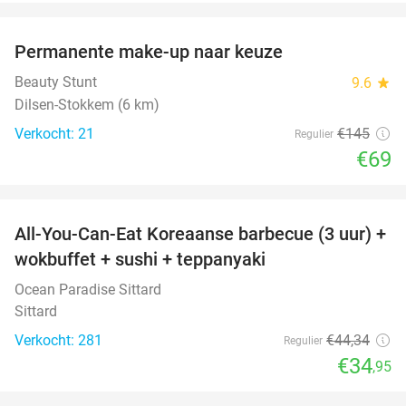
favorite_border
Permanente make-up naar keuze
52%
Beauty Stunt
9.6
star
Dilsen-Stokkem (6 km)
Verkocht: 21
€145
Regulier
€69
favorite_border
All-You-Can-Eat Koreaanse barbecue (3 uur) +
21%
wokbuffet + sushi + teppanyaki
Ocean Paradise Sittard
Sittard
Verkocht: 281
€44
,34
Regulier
€34
,95