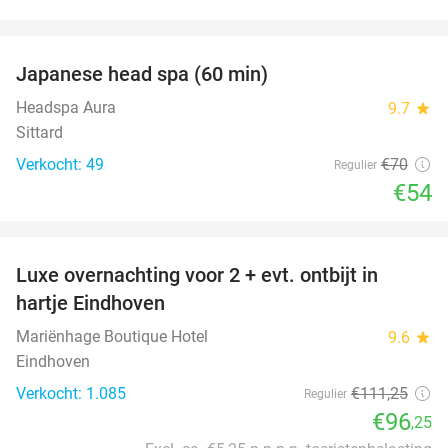
favorite_border
Japanese head spa (60 min)
23%
Headspa Aura
9.7
star
Sittard
Verkocht: 49
€70
Regulier
€54
favorite_border
Luxe overnachting voor 2 + evt. ontbijt in
14%
hartje Eindhoven
Mariënhage Boutique Hotel
9.6
star
Eindhoven
Verkocht: 1.085
€111
,25
Regulier
€96
,25