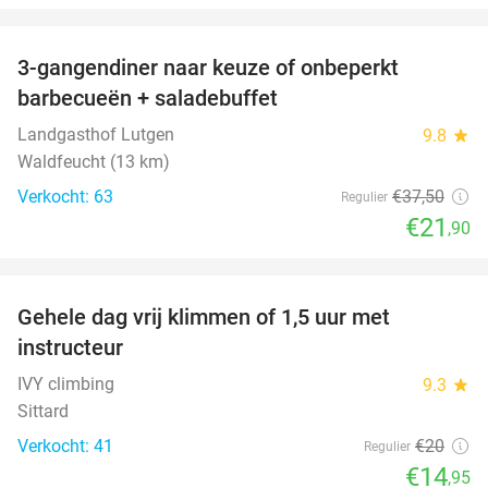
favorite_border
3-gangendiner naar keuze of onbeperkt
42%
barbecueën + saladebuffet
Landgasthof Lutgen
9.8
star
Waldfeucht (13 km)
Verkocht: 63
€37
,50
Regulier
€21
,90
favorite_border
Gehele dag vrij klimmen of 1,5 uur met
25%
instructeur
IVY climbing
9.3
star
Sittard
Verkocht: 41
€20
Regulier
€14
,95