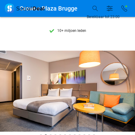
Ontdek 15.000+ deals

Crowne Plaza Brugge
7 dagen per week beschikbaar
Bereikbaar tot 23:00
10+ miljoen leden
9,4
op basis van
206.011 reviews
Ontdek 15.000+ deals
7 dagen per week beschikbaar
10+ miljoen leden