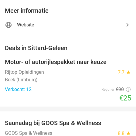
Meer informatie
Website
favorite_border
Deals in Sittard-Geleen
Motor- of autorijlespakket naar keuze
72%
Rijtop Opleidingen
7.7
star
Beek (Limburg)
Verkocht: 12
€90
Regulier
€25
favorite_border
Saunadag bij GOOS Spa & Wellness
52%
NEW
TODAY
GOOS Spa & Wellness
8.8
star