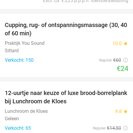
Excl. ca. €5,25 p.p.p.n. toeristenbelasting
favorite_border
Cupping, rug- of ontspanningsmassage (30, 40
60%
of 60 min)
Praktijk You Sound
10.0
star
Sittard
Verkocht: 150
€60
Regulier
€24
favorite_border
12-uurtje naar keuze of luxe brood-borrelplank
21%
bij Lunchroom de Kloes
Lunchroom de Kloes
9.8
star
Geleen
Verkocht: 65
€14
,50
Regulier