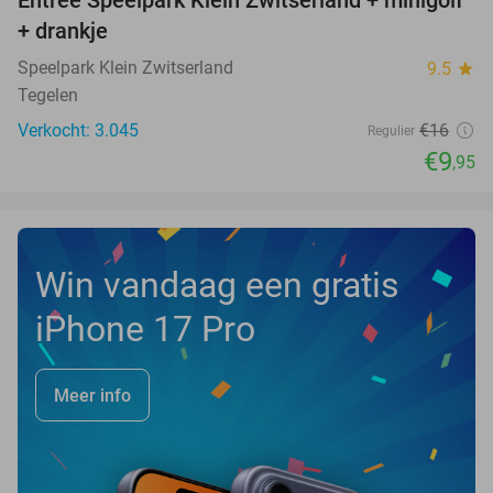
38%
+ drankje
Speelpark Klein Zwitserland
9.5
star
Tegelen
Verkocht: 3.045
€16
Regulier
€9
,95
Win vandaag een gratis
iPhone 17 Pro
Meer info