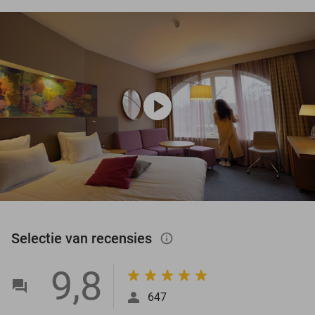
play_circle
Selectie van recensies
info_outlined
9,8
647