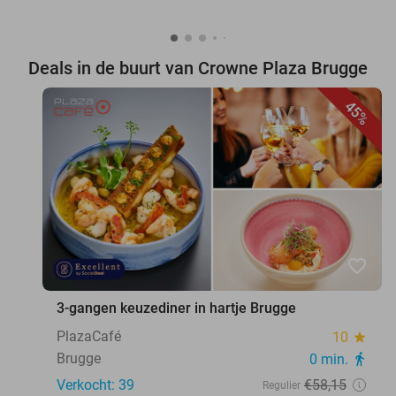
Deals in de buurt van Crowne Plaza Brugge
45%
favorite_border
3-gangen keuzediner in hartje Brugge
PlazaCafé
10
star
Brugge
0 min.
directions_walk
Verkocht: 39
€58
,15
Regulier