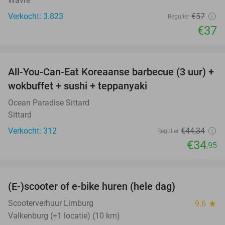
Wavre
Verkocht: 3.823
€57
Regulier
€37
favorite_border
All-You-Can-Eat Koreaanse barbecue (3 uur) +
21%
wokbuffet + sushi + teppanyaki
Ocean Paradise Sittard
Sittard
Verkocht: 312
€44
,34
Regulier
€34
,95
favorite_border
(E-)scooter of e-bike huren (hele dag)
25%
Scooterverhuur Limburg
9.6
star
Valkenburg (+1 locatie) (10 km)