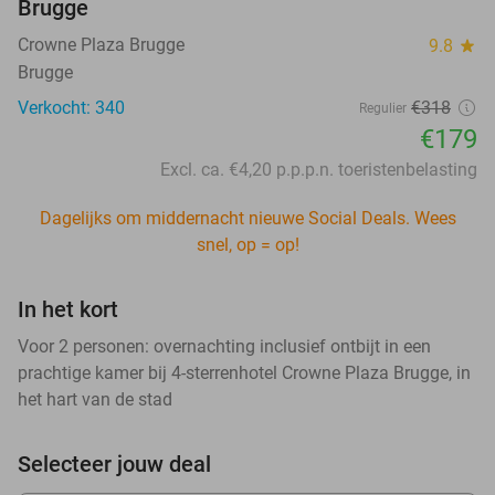
Brugge
Crowne Plaza Brugge
9.8
star
Brugge
Verkocht: 340
€318
Regulier
€179
Excl. ca. €4,20 p.p.p.n. toeristenbelasting
Dagelijks om middernacht nieuwe Social Deals. Wees
snel, op = op!
In het kort
Voor 2 personen: overnachting inclusief ontbijt in een
prachtige kamer bij 4-sterrenhotel Crowne Plaza Brugge, in
het hart van de stad
Selecteer jouw deal