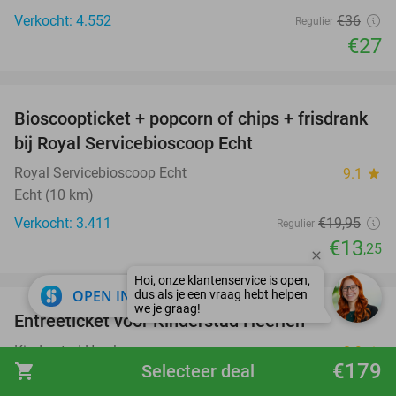
Verkocht: 4.552
€36
Regulier
€27
favorite_border
Bioscoopticket + popcorn of chips + frisdrank
34%
bij Royal Servicebioscoop Echt
Royal Servicebioscoop Echt
9.1
star
Echt (10 km)
Verkocht: 3.411
€19
,95
Regulier
€13
,25
favorite_border
close
OPEN IN APP
Entreeticket voor Kinderstad Heerlen
32%
Kinderstad Heerlen
8.9
star
€179
shopping_cart
Selecteer deal
Heerlen (10 km)