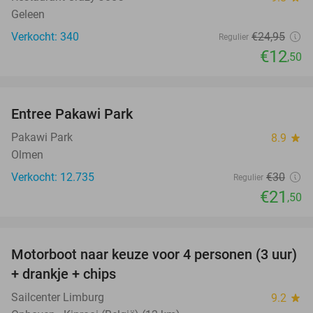
Geleen
Verkocht: 340
€24
,95
Regulier
€12
,50
favorite_border
Entree Pakawi Park
28%
Pakawi Park
8.9
star
Olmen
Verkocht: 12.735
€30
Regulier
€21
,50
favorite_border
Motorboot naar keuze voor 4 personen (3 uur)
31%
+ drankje + chips
Sailcenter Limburg
9.2
star