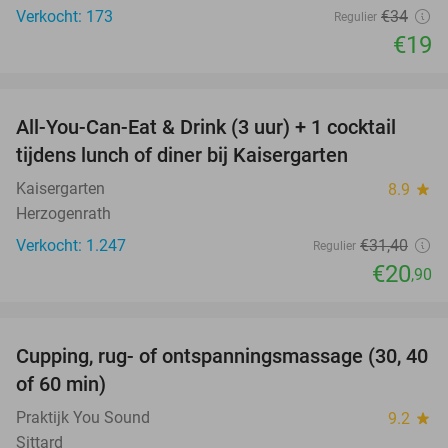
Verkocht: 173
€34
Regulier
€19
favorite_border
All-You-Can-Eat & Drink (3 uur) + 1 cocktail
33%
tijdens lunch of diner bij Kaisergarten
Kaisergarten
8.9
star
Herzogenrath
Verkocht: 1.247
€31
,40
Regulier
€20
,90
favorite_border
Cupping, rug- of ontspanningsmassage (30, 40
60%
of 60 min)
Praktijk You Sound
9.2
star
Sittard