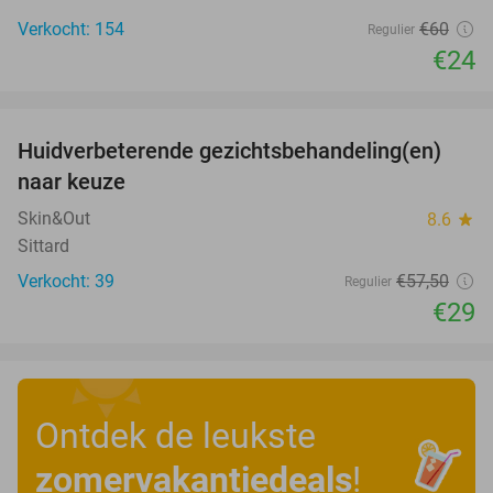
Verkocht: 154
€60
Regulier
€24
favorite_border
Huidverbeterende gezichtsbehandeling(en)
50%
naar keuze
Skin&Out
8.6
star
Sittard
Verkocht: 39
€57
,50
Regulier
€29
Ontdek de leukste
zomervakantiedeals
!