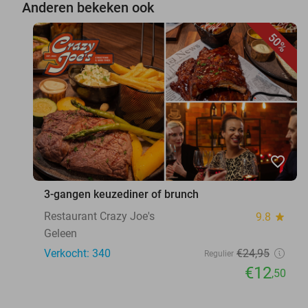
Anderen bekeken ook
50%
favorite_border
3-gangen keuzediner of brunch
Restaurant Crazy Joe's
9.8
star
Geleen
Verkocht: 340
€24
,95
Regulier
€12
,50