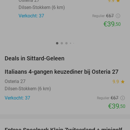
Osteria 27
9.9
star
Dilsen-Stokkem (6 km)
Verkocht: 37
€67
Regulier
€39
,50
favorite_border
Deals in Sittard-Geleen
Italiaans 4-gangen keuzediner bij Osteria 27
41%
NEW
TODAY
Osteria 27
9.9
star
Dilsen-Stokkem (6 km)
Verkocht: 37
€67
Regulier
€39
,50
favorite_border
Entree Speelpark Klein Zwitserland + minigolf