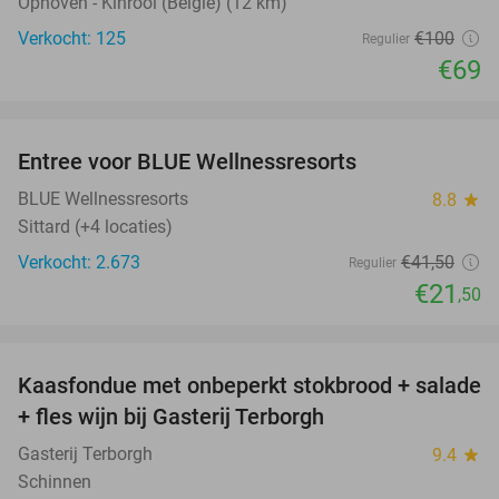
Ophoven - Kinrooi (België) (12 km)
Verkocht: 125
€100
Regulier
€69
favorite_border
Entree voor BLUE Wellnessresorts
48%
BLUE Wellnessresorts
8.8
star
Sittard (+4 locaties)
Verkocht: 2.673
€41
,50
Regulier
€21
,50
favorite_border
Kaasfondue met onbeperkt stokbrood + salade
44%
+ fles wijn bij Gasterij Terborgh
Gasterij Terborgh
9.4
star
Schinnen