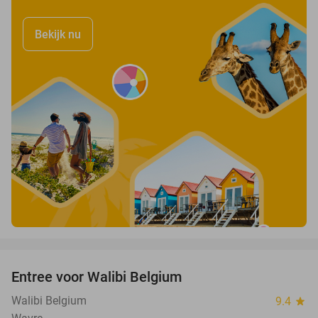
Bekijk nu
favorite_border
Entree voor Walibi Belgium
35%
Walibi Belgium
9.4
star