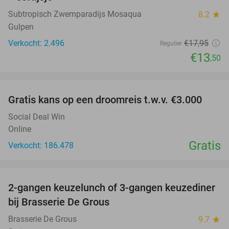
Subtropisch Zwemparadijs Mosaqua
8.2
star
Gulpen
Verkocht: 2.496
€17
,95
Regulier
€13
,50
favorite_border
Gratis kans op een droomreis t.w.v. €3.000
Social Deal Win
Online
Gratis
Verkocht: 186.478
favorite_border
2-gangen keuzelunch of 3-gangen keuzediner
30%
bij Brasserie De Grous
Brasserie De Grous
9.7
star