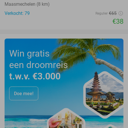
Maasmechelen (8 km)
Verkocht: 79
€65
Regulier
€38
Win gratis
een droomreis
t.w.v. €3.000
Doe mee!