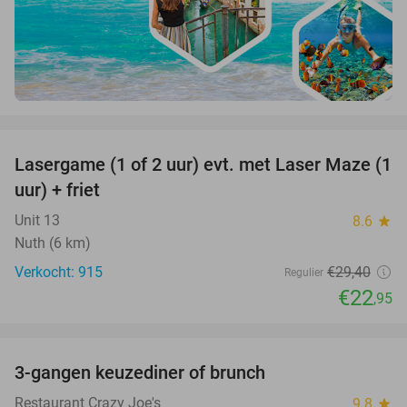
favorite_border
Lasergame (1 of 2 uur) evt. met Laser Maze (1
22%
uur) + friet
Unit 13
8.6
star
Nuth (6 km)
Verkocht: 915
€29
,40
Regulier
€22
,95
favorite_border
3-gangen keuzediner of brunch
50%
Restaurant Crazy Joe's
9.8
star