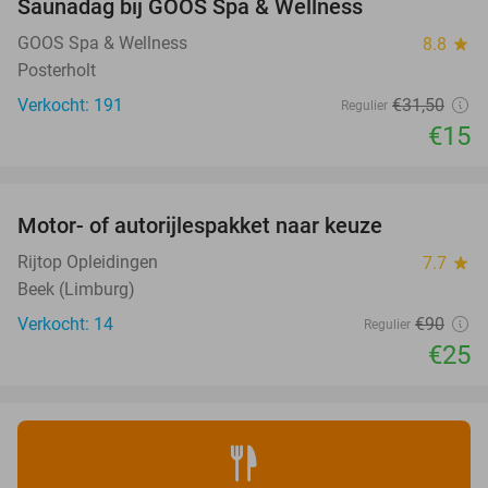
Saunadag bij GOOS Spa & Wellness
52%
GOOS Spa & Wellness
8.8
star
Posterholt
Verkocht: 191
€31
,50
Regulier
€15
favorite_border
Motor- of autorijlespakket naar keuze
72%
Rijtop Opleidingen
7.7
star
Beek (Limburg)
Verkocht: 14
€90
Regulier
€25