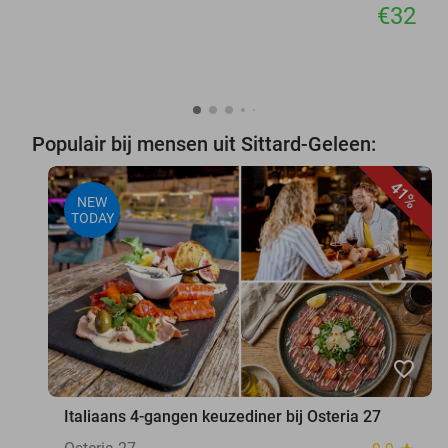
€32
Populair bij mensen uit Sittard-Geleen:
41%
NEW
TODAY
favorite_border
Italiaans 4-gangen keuzediner bij Osteria 27