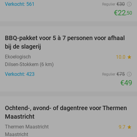
Verkocht: 561
€30
Regulier
€22
,50
favorite_border
BBQ-pakket voor 5 à 7 personen voor afhaal
35%
bij de slagerij
Ekoelogisch
10.0
star
Dilsen-Stokkem (6 km)
Verkocht: 423
€75
Regulier
€49
favorite_border
Ochtend-, avond- of dagentree voor Thermen
25%
Maastricht
Thermen Maastricht
9.7
star
Maastricht