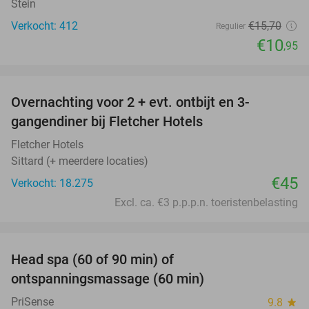
Stein
Verkocht: 412
€15
,70
Regulier
€10
,95
favorite_border
Overnachting voor 2 + evt. ontbijt en 3-
gangendiner bij Fletcher Hotels
Fletcher Hotels
Sittard (+ meerdere locaties)
€45
Verkocht: 18.275
Excl. ca. €3 p.p.p.n. toeristenbelasting
favorite_border
Head spa (60 of 90 min) of
42%
ontspanningsmassage (60 min)
PriSense
9.8
star