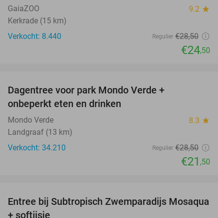
GaiaZOO
9.2
star
Kerkrade (15 km)
Verkocht: 8.440
€28
,50
Regulier
€24
,50
favorite_border
Dagentree voor park Mondo Verde +
25%
onbeperkt eten en drinken
Mondo Verde
8.3
star
Landgraaf (13 km)
Verkocht: 34.210
€28
,50
Regulier
€21
,50
favorite_border
Entree bij Subtropisch Zwemparadijs Mosaqua
25%
+ softijsje