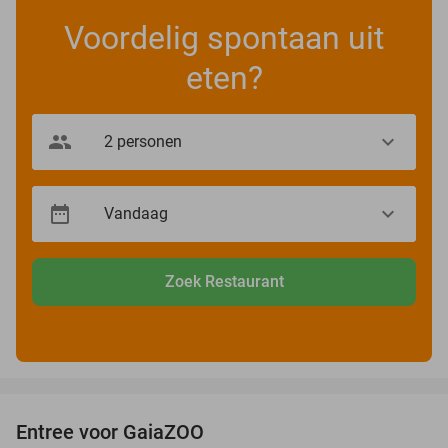
Voordelig spontaan uit
eten?
Zoek Restaurant
favorite_border
Entree voor GaiaZOO
14%