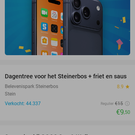
favorite_border
Dagentree voor het Steinerbos + friet en saus
37%
Belevenispark Steinerbos
8.9
star
Stein
Verkocht: 44.337
€15
Regulier
€9
,50
favorite_border