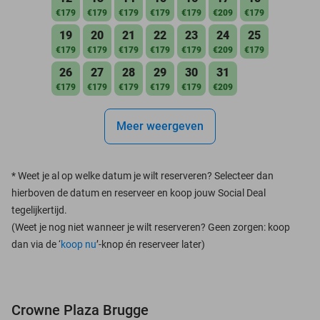
€179
€179
€179
€179
€179
€209
€179
19
20
21
22
23
24
25
€179
€179
€179
€179
€179
€209
€179
26
27
28
29
30
31
€179
€179
€179
€179
€179
€209
Meer weergeven
*
Weet je al op welke datum je wilt reserveren? Selecteer dan
hierboven de datum en reserveer en koop jouw Social Deal
tegelijkertijd.
(Weet je nog niet wanneer je wilt reserveren? Geen zorgen: koop
dan via de ‘
koop nu
’-knop én reserveer later)
Crowne Plaza Brugge