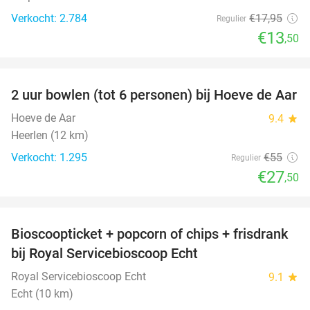
Verkocht: 2.784
€17
,95
Regulier
€13
,50
favorite_border
2 uur bowlen (tot 6 personen) bij Hoeve de Aar
50%
Hoeve de Aar
9.4
star
Heerlen (12 km)
Verkocht: 1.295
€55
Regulier
€27
,50
favorite_border
Bioscoopticket + popcorn of chips + frisdrank
34%
bij Royal Servicebioscoop Echt
Royal Servicebioscoop Echt
9.1
star
Echt (10 km)