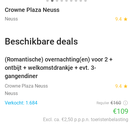
Crowne Plaza Neuss
Neuss
9.4
star
Beschikbare deals
favorite_border
(Romantische) overnachting(en) voor 2 +
ontbijt + welkomstdrankje + evt. 3-
gangendiner
Crowne Plaza Neuss
9.4
star
Neuss
Verkocht: 1.684
€160
Regulier
€109
Excl. ca. €2,50 p.p.p.n. toeristenbelasting