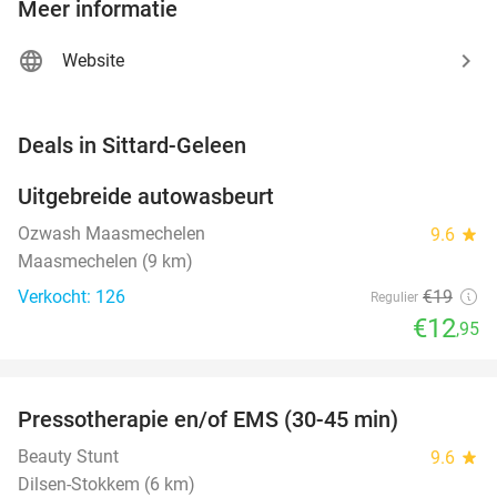
Meer informatie
Website
favorite_border
Deals in Sittard-Geleen
Uitgebreide autowasbeurt
32%
NEW
TODAY
Ozwash Maasmechelen
9.6
star
Maasmechelen (9 km)
Verkocht: 126
€19
Regulier
€12
,95
favorite_border
Pressotherapie en/of EMS (30-45 min)
42%
NEW
TODAY
Beauty Stunt
9.6
star
Dilsen-Stokkem (6 km)