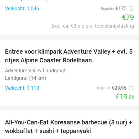
Verkocht: 1.046
€175
Regulier
€79
Excl. ca. €3 p.p.p.n. toeristenbelasting
favorite_border
Entree voor klimpark Adventure Valley + evt. 5
17%
ritjes Alpine Coaster Rodelbaan
Adventure Valley Landgraaf
Landgraaf (14 km)
Verkocht: 1.110
€23
,95
Regulier
€19
,95
favorite_border
All-You-Can-Eat Koreaanse barbecue (3 uur) +
21%
wokbuffet + sushi + teppanyaki