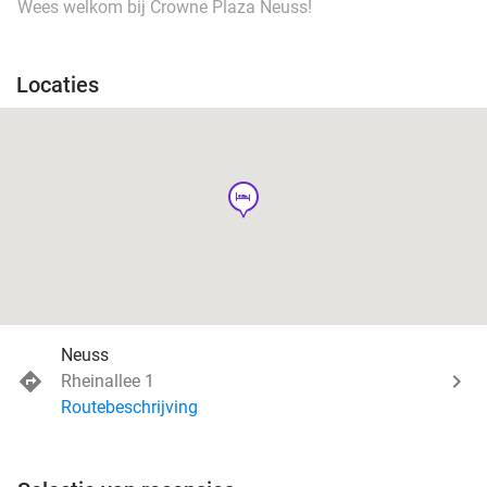
Wees welkom bij Crowne Plaza Neuss!
Locaties
hotel
Neuss
Rheinallee 1
Routebeschrijving