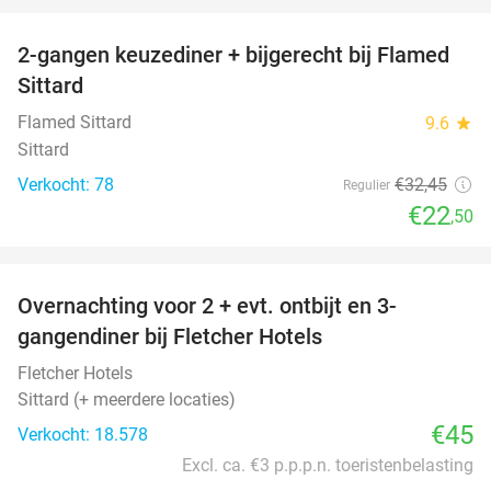
2-gangen keuzediner + bijgerecht bij Flamed
31%
Sittard
Flamed Sittard
9.6
star
Sittard
Verkocht: 78
€32
,45
Regulier
€22
,50
favorite_border
Overnachting voor 2 + evt. ontbijt en 3-
gangendiner bij Fletcher Hotels
Fletcher Hotels
Sittard (+ meerdere locaties)
€45
Verkocht: 18.578
Excl. ca. €3 p.p.p.n. toeristenbelasting