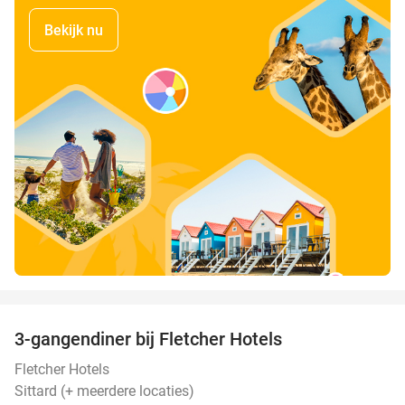
Bekijk nu
favorite_border
3-gangendiner bij Fletcher Hotels
42%
Fletcher Hotels
Sittard (+ meerdere locaties)