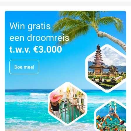
Win gratis
een droomreis
t.w.v. €3.000
Doe mee!