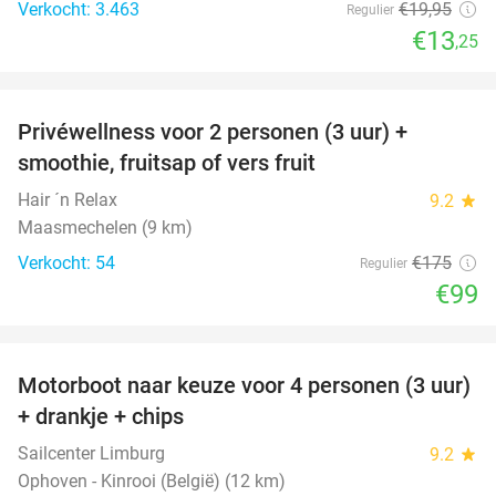
Verkocht: 3.463
€19
,95
Regulier
€13
,25
favorite_border
Privéwellness voor 2 personen (3 uur) +
43%
smoothie, fruitsap of vers fruit
Hair ´n Relax
9.2
star
Maasmechelen (9 km)
Verkocht: 54
€175
Regulier
€99
favorite_border
Motorboot naar keuze voor 4 personen (3 uur)
31%
+ drankje + chips
Sailcenter Limburg
9.2
star
Ophoven - Kinrooi (België) (12 km)