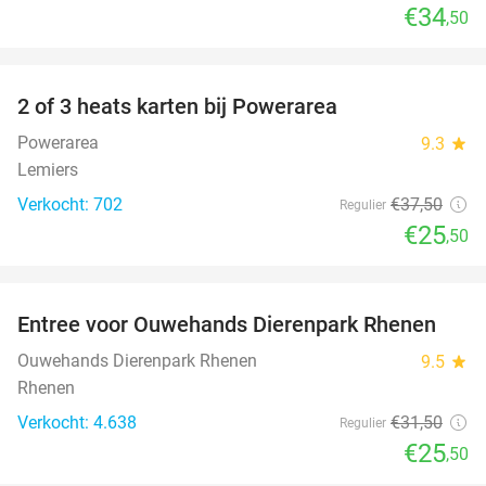
€34
,50
favorite_border
2 of 3 heats karten bij Powerarea
32%
Powerarea
9.3
star
Lemiers
Verkocht: 702
€37
,50
Regulier
€25
,50
favorite_border
Entree voor Ouwehands Dierenpark Rhenen
19%
Ouwehands Dierenpark Rhenen
9.5
star
Rhenen
Verkocht: 4.638
€31
,50
Regulier
€25
,50