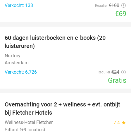
Verkocht: 133
€100
Regulier
€69
favorite_border
100%
60 dagen luisterboeken en e-books (20
luisteruren)
Nextory
Amsterdam
Verkocht: 6.726
€24
Regulier
Gratis
favorite_border
Overnachting voor 2 + wellness + evt. ontbijt
55%
bij Fletcher Hotels
Wellness-Hotel Fletcher
7.4
star
Sittard (+9 locaties)