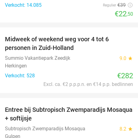
Verkocht: 14.085
€39
Regulier
€22
,50
favorite_border
Midweek of weekend weg voor 4 tot 6
personen in Zuid-Holland
Summio Vakantiepark Zeedijk
9.0
star
Herkingen
€282
Verkocht: 528
Excl. ca. €2 p.p.p.n. en €14 p.p. bedlinnen
favorite_border
Entree bij Subtropisch Zwemparadijs Mosaqua
25%
+ softijsje
Subtropisch Zwemparadijs Mosaqua
8.2
star
Gulpen