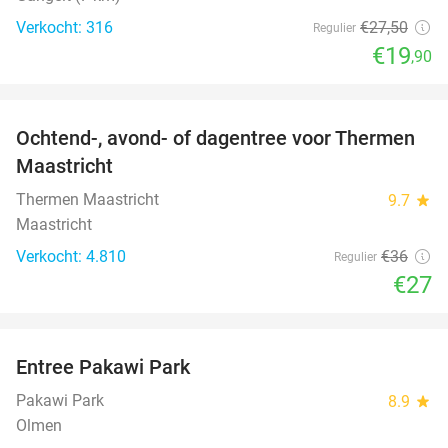
Verkocht: 316
€27
,50
Regulier
€19
,90
favorite_border
Ochtend-, avond- of dagentree voor Thermen
25%
Maastricht
Thermen Maastricht
9.7
star
Maastricht
Verkocht: 4.810
€36
Regulier
€27
favorite_border
Entree Pakawi Park
28%
Pakawi Park
8.9
star
Olmen