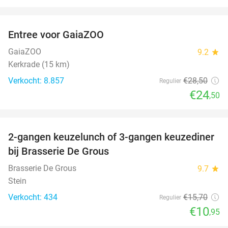
favorite_border
Entree voor GaiaZOO
14%
GaiaZOO
9.2
star
Kerkrade (15 km)
Verkocht: 8.857
€28
,50
Regulier
€24
,50
favorite_border
2-gangen keuzelunch of 3-gangen keuzediner
30%
bij Brasserie De Grous
Brasserie De Grous
9.7
star
Stein
Verkocht: 434
€15
,70
Regulier
€10
,95
favorite_border