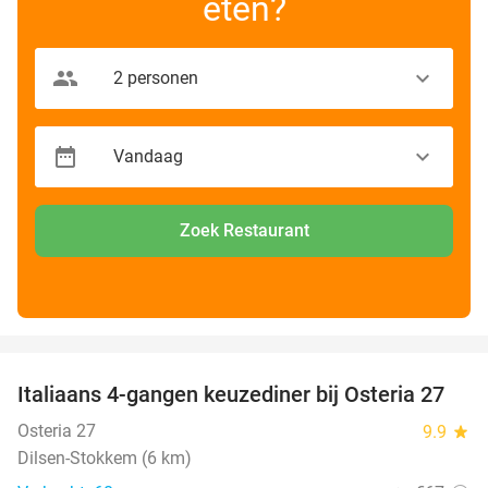
eten?
Zoek Restaurant
favorite_border
Italiaans 4-gangen keuzediner bij Osteria 27
41%
Osteria 27
9.9
star
Dilsen-Stokkem (6 km)