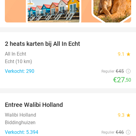
favorite_border
2 heats karten bij All In Echt
39%
All In Echt
9.1
star
Echt (10 km)
Verkocht: 290
€45
Regulier
€27
,50
favorite_border
Entree Walibi Holland
25%
Walibi Holland
9.3
star
Biddinghuizen
Verkocht: 5.394
€46
Regulier