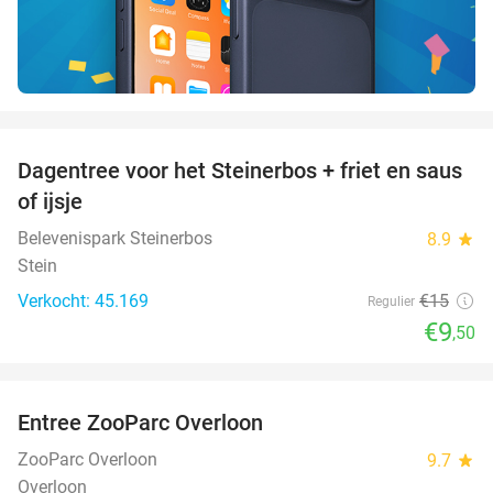
favorite_border
Dagentree voor het Steinerbos + friet en saus
37%
of ijsje
Belevenispark Steinerbos
8.9
star
Stein
Verkocht: 45.169
€15
Regulier
€9
,50
favorite_border
Entree ZooParc Overloon
34%
ZooParc Overloon
9.7
star
Overloon