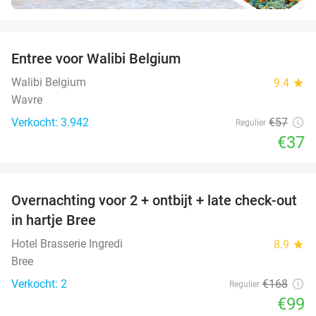
favorite_border
Entree voor Walibi Belgium
35%
Walibi Belgium
9.4
star
Wavre
Verkocht: 3.942
€57
Regulier
€37
favorite_border
Overnachting voor 2 + ontbijt + late check-out
41%
NEW
in hartje Bree
TODAY
Hotel Brasserie Ingredi
8.9
star
Bree
Verkocht: 2
€168
Regulier
€99