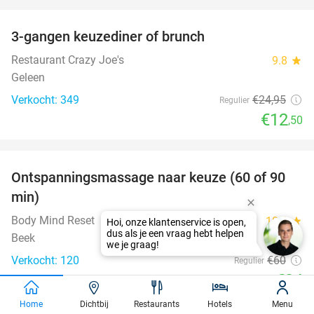
favorite_border
3-gangen keuzediner of brunch
50%
Restaurant Crazy Joe's
9.8
star
Geleen
Verkocht: 349
€24
,95
Regulier
€12
,50
favorite_border
Ontspanningsmassage naar keuze (60 of 90
43%
SOLD
min)
OUT
Body Mind Reset
10.0
star
Hoi, onze klantenservice is open,
dus als je een vraag hebt helpen
Beek
we je graag!
Verkocht: 120
€60
Regulier
€34
favorite_border
Home
Dichtbij
Restaurants
Hotels
Menu