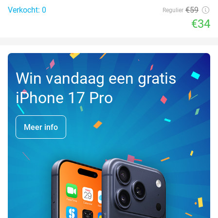
Verkocht: 0
€59
Regulier
€34
Win vandaag een gratis
iPhone 17 Pro
Meer info