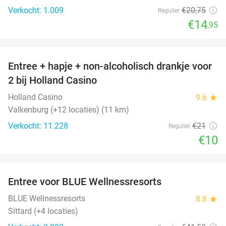
Verkocht: 1.009
€20
,75
Regulier
€14
,95
favorite_border
Entree + hapje + non-alcoholisch drankje voor
52%
2 bij Holland Casino
Holland Casino
9.6
star
Valkenburg (+12 locaties) (11 km)
Verkocht: 11.228
€21
Regulier
€10
favorite_border
Entree voor BLUE Wellnessresorts
48%
BLUE Wellnessresorts
8.8
star
Sittard (+4 locaties)