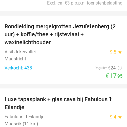
Excl. ca. €3 p.p.p.n. toeristenbelasting
favorite_border
Rondleiding mergelgrotten Jezuïetenberg (2
25%
uur) + koffie/thee + rijstevlaai +
waxinelichthouder
Visit Jekervallei
9.5
star
Maastricht
Verkocht: 438
€24
Regulier
€17
,95
favorite_border
Luxe tapasplank + glas cava bij Fabulous 't
28%
Eilandje
Fabulous ´t Eilandje
9.4
star
Maaseik (11 km)