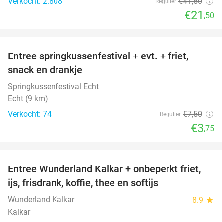
Verkocht: 2.808
€41
,50
Regulier
€21
,50
favorite_border
Entree springkussenfestival + evt. + friet,
50%
snack en drankje
Springkussenfestival Echt
Echt (9 km)
Verkocht: 74
€7
,50
Regulier
€3
,75
favorite_border
Entree Wunderland Kalkar + onbeperkt friet,
32%
ijs, frisdrank, koffie, thee en softijs
Wunderland Kalkar
8.9
star
Kalkar