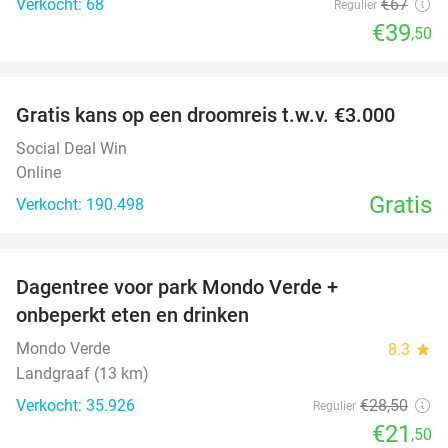
Verkocht: 68
€67
Regulier
€39
,50
favorite_border
Gratis kans op een droomreis t.w.v. €3.000
Social Deal Win
Online
Gratis
Verkocht: 190.498
favorite_border
Dagentree voor park Mondo Verde +
25%
onbeperkt eten en drinken
Mondo Verde
8.3
star
Landgraaf (13 km)
Verkocht: 35.926
€28
,50
Regulier
€21
,50