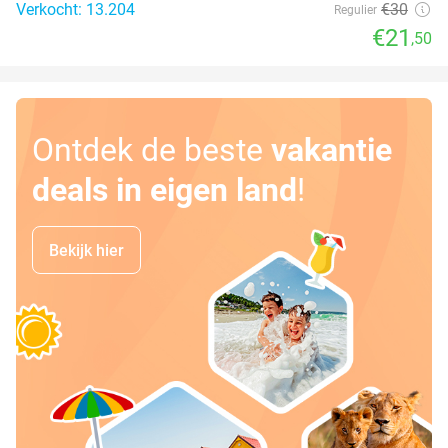
Verkocht: 13.204
€30
Regulier
€21
,50
Ontdek de beste
vakantie
deals in eigen land
!
Bekijk hier