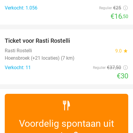
Verkocht: 1.056
€25
Regulier
€16
,50
favorite_border
Ticket voor Rasti Rostelli
20%
NEW
TODAY
Rasti Rostelli
9.0
star
Hoensbroek (+21 locaties) (7 km)
Verkocht: 11
€37
,50
Regulier
€30
Voordelig spontaan uit