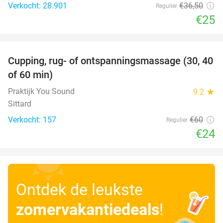
Verkocht: 28.901
€36
,50
Regulier
€25
favorite_border
Cupping, rug- of ontspanningsmassage (30, 40
60%
of 60 min)
Praktijk You Sound
9.2
star
Sittard
Verkocht: 157
€60
Regulier
€24
Ontdek de leukste
zomervakantiedeals
!