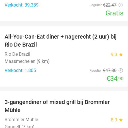
Verkocht: 39.389
€22
,47
Regulier
Gratis
favorite_border
All-You-Can-Eat diner + nagerecht (2 uur) bij
27%
Rio De Brazil
Rio De Brazil
9.3
star
Maasmechelen (9 km)
Verkocht: 1.805
€47
,80
Regulier
€34
,90
favorite_border
3-gangendiner of mixed grill bij Brommler
28%
Mühle
Brommler Mühle
8.9
star
Gangelt (7 km)