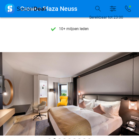
Ontdek 15.000+ deals

Crowne Plaza Neuss
7 dagen per week beschikbaar
Bereikbaar tot 23:00
10+ miljoen leden
9,4
op basis van
206.489 reviews
Ontdek 15.000+ deals
7 dagen per week beschikbaar
10+ miljoen leden