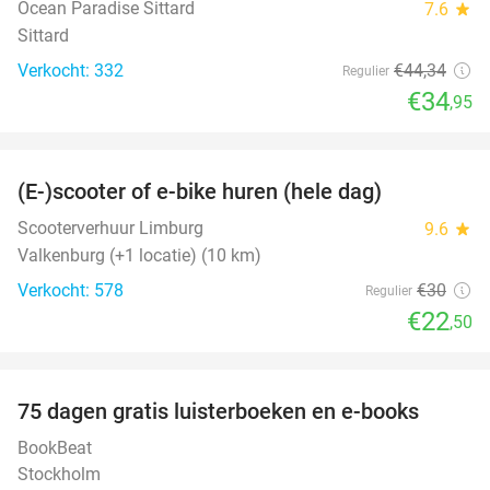
Ocean Paradise Sittard
7.6
star
Sittard
Verkocht: 332
€44
,34
Regulier
€34
,95
favorite_border
(E-)scooter of e-bike huren (hele dag)
25%
Scooterverhuur Limburg
9.6
star
Valkenburg (+1 locatie) (10 km)
Verkocht: 578
€30
Regulier
€22
,50
favorite_border
100%
75 dagen gratis luisterboeken en e-books
BookBeat
Stockholm