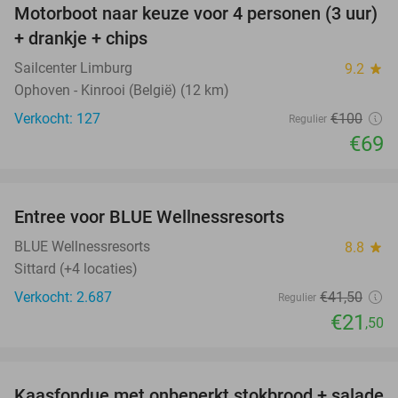
Motorboot naar keuze voor 4 personen (3 uur)
31%
+ drankje + chips
Sailcenter Limburg
9.2
star
Ophoven - Kinrooi (België) (12 km)
Verkocht: 127
€100
Regulier
€69
favorite_border
Entree voor BLUE Wellnessresorts
48%
BLUE Wellnessresorts
8.8
star
Sittard (+4 locaties)
Verkocht: 2.687
€41
,50
Regulier
€21
,50
favorite_border
Kaasfondue met onbeperkt stokbrood + salade