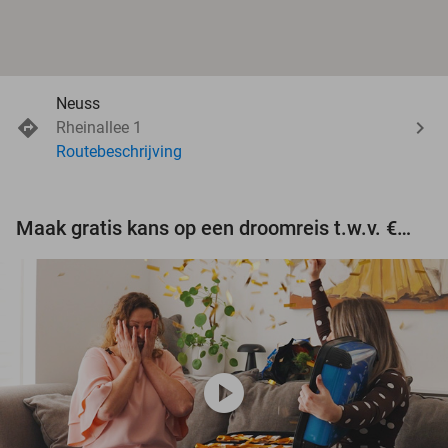
Neuss
Rheinallee 1
Routebeschrijving
Maak gratis kans op een droomreis t.w.v. €3.000!
play_circle