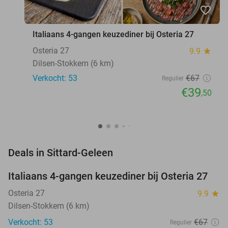
favorite_border
Italiaans 4-gangen keuzediner bij Osteria 27
Osteria 27
9.9
star
Dilsen-Stokkem (6 km)
Verkocht: 53
€67
Regulier
€39
,50
favorite_border
Deals in Sittard-Geleen
Italiaans 4-gangen keuzediner bij Osteria 27
41%
NEW
TODAY
Osteria 27
9.9
star
Dilsen-Stokkem (6 km)
Verkocht: 53
€67
Regulier