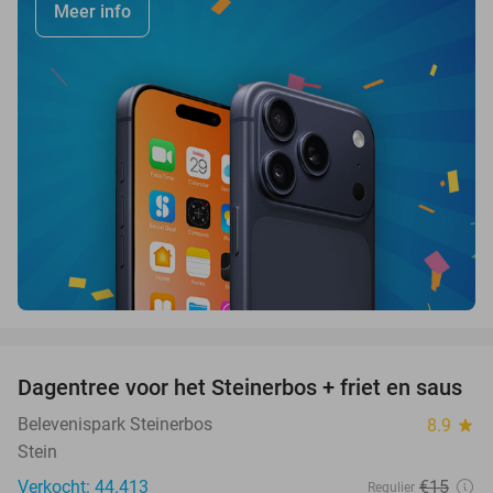
Meer info
favorite_border
Dagentree voor het Steinerbos + friet en saus
37%
Belevenispark Steinerbos
8.9
star
Stein
Verkocht: 44.413
€15
Regulier