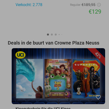
Verkocht: 2.778
€189
,95
Regulier
€129
Deals in de buurt van Crowne Plaza Neuss
42%
favorite_border
Kinogutschein für die UCI Kinos