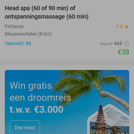
Head spa (60 of 90 min) of
42%
ontspanningsmassage (60 min)
PriSense
9.8
star
Maasmechelen (8 km)
Verkocht: 80
€65
Regulier
€38
Win gratis
een droomreis
t.w.v. €3.000
Doe mee!