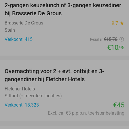
2-gangen keuzelunch of 3-gangen keuzediner
30%
bij Brasserie De Grous
Brasserie De Grous
9.7
star
Stein
Verkocht: 415
€15
,70
Regulier
€10
,95
favorite_border
Overnachting voor 2 + evt. ontbijt en 3-
gangendiner bij Fletcher Hotels
Fletcher Hotels
Sittard (+ meerdere locaties)
€45
Verkocht: 18.323
Excl. ca. €3 p.p.p.n. toeristenbelasting
favorite_border