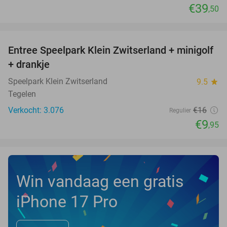
€39
,50
favorite_border
Entree Speelpark Klein Zwitserland + minigolf
38%
+ drankje
Speelpark Klein Zwitserland
9.5
star
Tegelen
Verkocht: 3.076
€16
Regulier
€9
,95
Win vandaag een gratis
iPhone 17 Pro