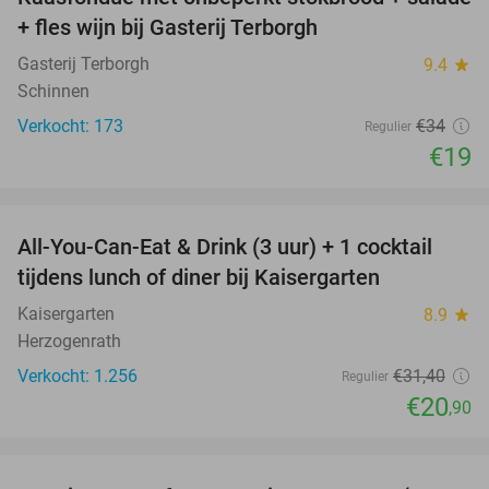
44%
+ fles wijn bij Gasterij Terborgh
Gasterij Terborgh
9.4
star
Schinnen
Verkocht: 173
€34
Regulier
€19
favorite_border
All-You-Can-Eat & Drink (3 uur) + 1 cocktail
33%
tijdens lunch of diner bij Kaisergarten
Kaisergarten
8.9
star
Herzogenrath
Verkocht: 1.256
€31
,40
Regulier
€20
,90
favorite_border