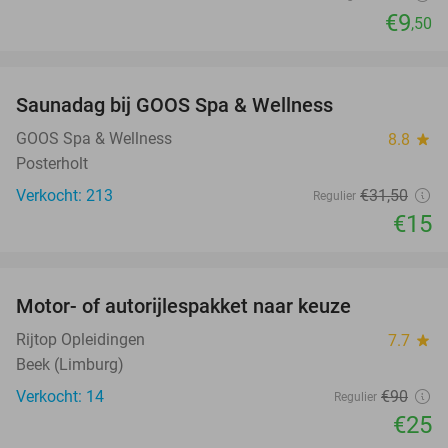
€9
,50
favorite_border
Saunadag bij GOOS Spa & Wellness
52%
GOOS Spa & Wellness
8.8
star
Posterholt
Verkocht: 213
€31
,50
Regulier
€15
favorite_border
Motor- of autorijlespakket naar keuze
72%
Rijtop Opleidingen
7.7
star
Beek (Limburg)
Verkocht: 14
€90
Regulier
€25