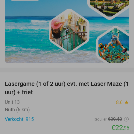
favorite_border
Lasergame (1 of 2 uur) evt. met Laser Maze (1
22%
uur) + friet
Unit 13
8.6
star
Nuth (6 km)
Verkocht: 915
€29
,40
Regulier
€22
,95