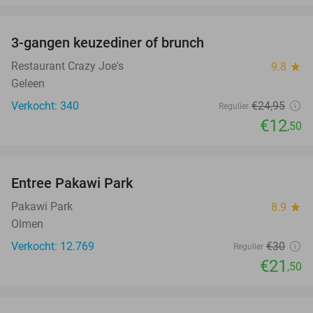
favorite_border
3-gangen keuzediner of brunch
50%
Restaurant Crazy Joe's
9.8
star
Geleen
Verkocht: 340
€24
,95
Regulier
€12
,50
favorite_border
Entree Pakawi Park
28%
Pakawi Park
8.9
star
Olmen
Verkocht: 12.769
€30
Regulier
€21
,50
favorite_border