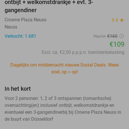
ontbijt + welkomstdrankje + evt. 3-
gangendiner
Crowne Plaza Neuss
9.4
star
Neuss
Verkocht: 1.681
€160
Regulier
€109
Excl. ca. €2,50 p.p.p.n. toeristenbelasting
Dagelijks om middernacht nieuwe Social Deals. Wees
snel, op = op!
In het kort
Voor 2 personen: 1, 2 of 3 ontspannen (romantische)
overnachting(en) inclusief ontbijt, welkomstdrankje en
eventueel een 3-gangendinerbij bij Crowne Plaza Neuss in
de buurt van Düsseldorf