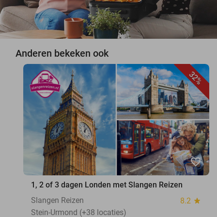
Anderen bekeken ook
32%
favorite_border
1, 2 of 3 dagen Londen met Slangen Reizen
Slangen Reizen
8.2
star
Stein-Urmond (+38 locaties)