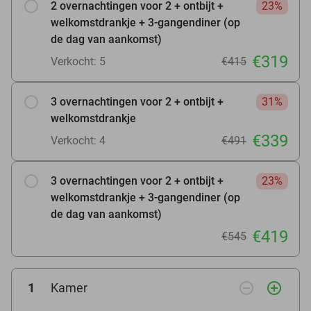
2 overnachtingen voor 2 + ontbijt +
23%
welkomstdrankje + 3-gangendiner (op
de dag van aankomst)
€319
Verkocht: 5
€415
3 overnachtingen voor 2 + ontbijt +
31%
welkomstdrankje
€339
Verkocht: 4
€491
3 overnachtingen voor 2 + ontbijt +
23%
welkomstdrankje + 3-gangendiner (op
de dag van aankomst)
€419
€545
remove_circle_outline
add_circle_outline
1
Kamer