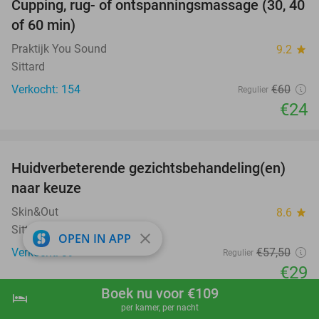
Cupping, rug- of ontspanningsmassage (30, 40
60%
of 60 min)
Praktijk You Sound
9.2
star
Sittard
Verkocht: 154
€60
Regulier
€24
favorite_border
Huidverbeterende gezichtsbehandeling(en)
50%
naar keuze
Skin&Out
8.6
star
Sittard
close
OPEN IN APP
Verkocht: 39
€57
,50
Regulier
€29
Boek nu voor €109
hotel
shopping_cart
Boek nu
navigate_next
per kamer, per nacht