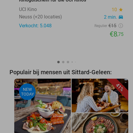
UCI Kino
10
star
Neuss (+20 locaties)
2 min.
directions_car
Verkocht: 5.048
€15
Regulier
€8
,75
Populair bij mensen uit Sittard-Geleen:
41%
NEW
TODAY