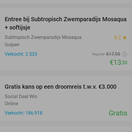
favorite_border
Entree bij Subtropisch Zwemparadijs Mosaqua
25%
+ softijsje
Subtropisch Zwemparadijs Mosaqua
8.2
star
Gulpen
Verkocht: 2.533
€17
,95
Regulier
€13
,50
favorite_border
Gratis kans op een droomreis t.w.v. €3.000
Social Deal Win
Online
Gratis
Verkocht: 186.918
favorite_border