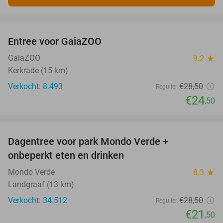
favorite_border
Entree voor GaiaZOO
14%
GaiaZOO
9.2
star
Kerkrade (15 km)
Verkocht: 8.493
€28
,50
Regulier
€24
,50
favorite_border
Dagentree voor park Mondo Verde +
25%
onbeperkt eten en drinken
Mondo Verde
8.3
star
Landgraaf (13 km)
Verkocht: 34.512
€28
,50
Regulier
€21
,50