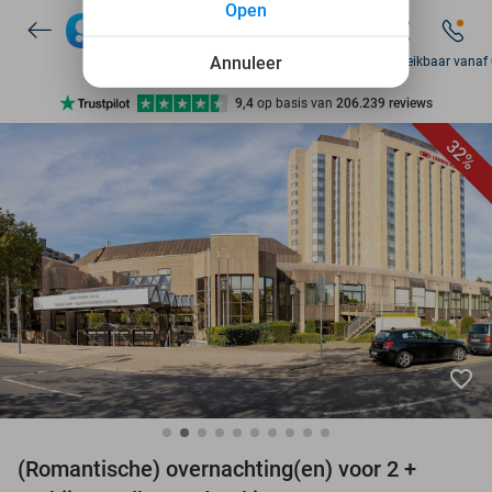
Open
7 dagen per week beschikbaar
10+ miljoen leden
Annuleer
Zo bereikbaar vanaf
9,4
op basis van
206.239 reviews
Ontdek 15.000+ deals
32%
7 dagen per week beschikbaar
10+ miljoen leden
favorite_border
(Romantische) overnachting(en) voor 2 +