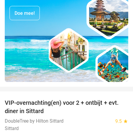
Doe mee!
favorite_border
VIP-overnachting(en) voor 2 + ontbijt + evt.
33%
diner in Sittard
DoubleTree by Hilton Sittard
9.5
star
Sittard