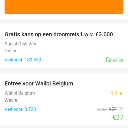
favorite_border
Gratis kans op een droomreis t.w.v. €3.000
Social Deal Win
Online
Gratis
Verkocht: 183.350
favorite_border
Entree voor Walibi Belgium
35%
Walibi Belgium
9.4
star
Wavre
Verkocht: 3.723
€57
Regulier
€37
favorite_border