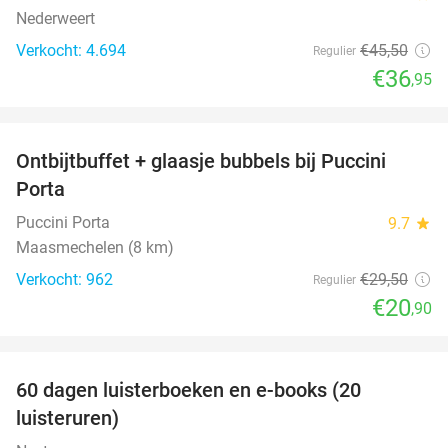
Nederweert
Verkocht: 4.694
€45
,50
Regulier
€36
,95
favorite_border
Ontbijtbuffet + glaasje bubbels bij Puccini
29%
Porta
Puccini Porta
9.7
star
Maasmechelen (8 km)
Verkocht: 962
€29
,50
Regulier
€20
,90
favorite_border
100%
60 dagen luisterboeken en e-books (20
luisteruren)