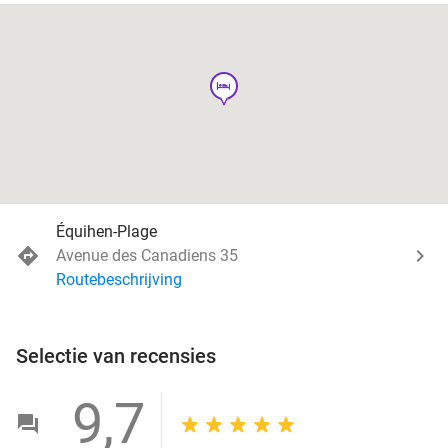
hotel
Équihen-Plage
Avenue des Canadiens 35
Routebeschrijving
Selectie van recensies
9,7