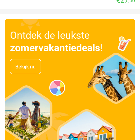
€27
,50
Ontdek de leukste
zomervakantiedeals
!
Bekijk nu