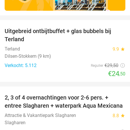
favorite_border
Uitgebreid ontbijtbuffet + glas bubbels bij
17%
Terland
Terland
9.9
star
Dilsen-Stokkem (9 km)
Verkocht: 5.112
€29
,50
Regulier
€24
,50
favorite_border
2, 3 of 4 overnachtingen voor 2-6 pers. +
55%
entree Slagharen + waterpark Aqua Mexicana
Attractie & Vakantiepark Slagharen
8.8
star
Slagharen