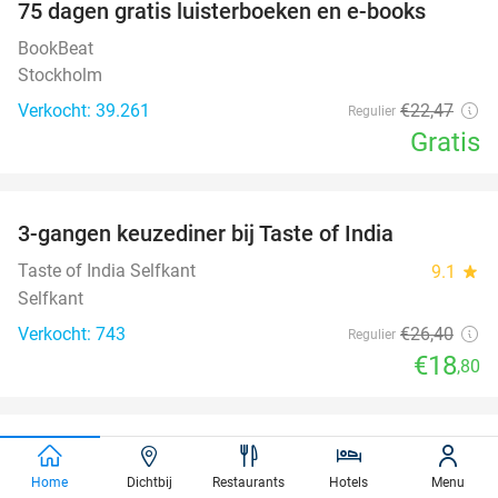
100%
75 dagen gratis luisterboeken en e-books
BookBeat
Stockholm
Verkocht: 39.261
€22
,47
Regulier
Gratis
favorite_border
3-gangen keuzediner bij Taste of India
29%
Taste of India Selfkant
9.1
star
Selfkant
Verkocht: 743
€26
,40
Regulier
€18
,80
favorite_border
E-scooter huren (3 uur of hele dag)
37%
Home
Dichtbij
Restaurants
Hotels
Menu
Cycle Center Valkenburg
9.9
star