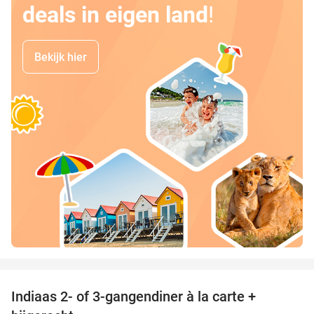
deals in eigen land
!
Bekijk hier
favorite_border
Indiaas 2- of 3-gangendiner à la carte +
22%