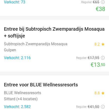
Verkocht: 73
€65
Regulier
€38
favorite_border
Entree bij Subtropisch Zwemparadijs Mosaqua
25%
+ softijsje
Subtropisch Zwemparadijs Mosaqua
8.2
star
Gulpen
Verkocht: 2.116
€17
,95
Regulier
€13
,50
favorite_border
Entree voor BLUE Wellnessresorts
48%
BLUE Wellnessresorts
8.8
star
Sittard (+4 locaties)
Verkocht: 2.582
€41
,50
Regulier