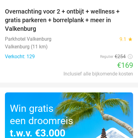
Overnachting voor 2 + ontbijt + wellness +
33%
gratis parkeren + borrelplank + meer in
Valkenburg
Parkhotel Valkenburg
9.1
star
Valkenburg (11 km)
Verkocht: 129
€254
Regulier
€169
Inclusief alle bijkomende kosten
Win gratis
een droomreis
t.w.v. €3.000