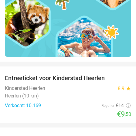
favorite_border
Entreeticket voor Kinderstad Heerlen
32%
Kinderstad Heerlen
8.9
star
Heerlen (10 km)
Verkocht: 10.169
€14
Regulier
€9
,50
favorite_border