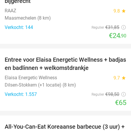
bijgerecht
RAAZ
9.8
star
Maasmechelen (8 km)
Verkocht: 144
€31
,85
Regulier
€24
,90
favorite_border
Entree voor Elaisa Energetic Wellness + badjas
34%
en badlinnen + welkomstdrankje
Elaisa Energetic Wellness
9.7
star
Dilsen-Stokkem (+1 locatie) (8 km)
Verkocht: 1.557
€98
,50
Regulier
€65
favorite_border
All-You-Can-Eat Koreaanse barbecue (3 uur) +
21%