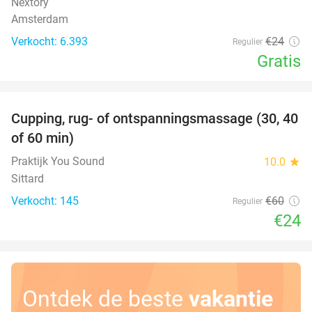
Nextory
Amsterdam
Verkocht: 6.393
€24
Regulier
Gratis
favorite_border
Cupping, rug- of ontspanningsmassage (30, 40
60%
of 60 min)
Praktijk You Sound
10.0
star
Sittard
Verkocht: 145
€60
Regulier
€24
Ontdek de beste
vakantie