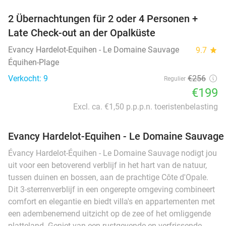
2 Übernachtungen für 2 oder 4 Personen +
Late Check-out an der Opalküste
Evancy Hardelot-Equihen - Le Domaine Sauvage
9.7
star
Équihen-Plage
Verkocht: 9
€256
Regulier
€199
Excl. ca. €1,50 p.p.p.n. toeristenbelasting
Evancy Hardelot-Equihen - Le Domaine Sauvage
Évancy Hardelot-Équihen - Le Domaine Sauvage nodigt jou
uit voor een betoverend verblijf in het hart van de natuur,
tussen duinen en bossen, aan de prachtige Côte d'Opale.
Dit 3-sterrenverblijf in een ongerepte omgeving combineert
comfort en elegantie en biedt villa's en appartementen met
een adembenemend uitzicht op de zee of het omliggende
platteland. Geniet van een rustgevende en verfrissende