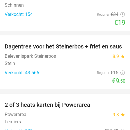
Schinnen
Verkocht: 154
€34
Regulier
€19
favorite_border
Dagentree voor het Steinerbos + friet en saus
37%
Belevenispark Steinerbos
8.9
star
Stein
Verkocht: 43.566
€15
Regulier
€9
,50
favorite_border
2 of 3 heats karten bij Powerarea
32%
Powerarea
9.3
star
Lemiers