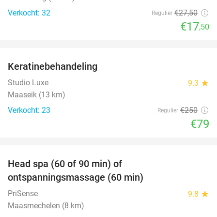
Verkocht: 32
€27
,50
Regulier
€17
,50
favorite_border
Keratinebehandeling
68%
Studio Luxe
9.3
star
Maaseik (13 km)
Verkocht: 23
€250
Regulier
€79
favorite_border
Head spa (60 of 90 min) of
42%
ontspanningsmassage (60 min)
PriSense
9.8
star
Maasmechelen (8 km)