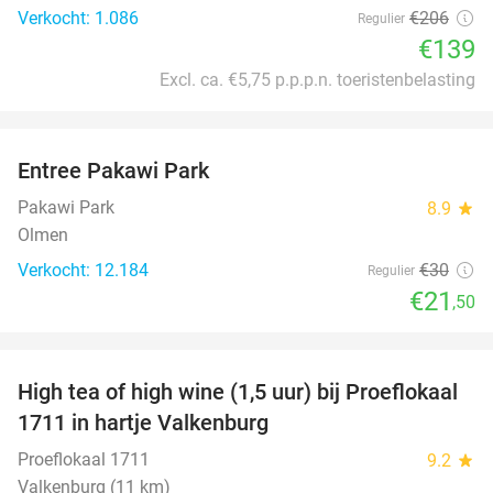
Verkocht: 1.086
€206
Regulier
€139
Excl. ca. €5,75 p.p.p.n. toeristenbelasting
favorite_border
Entree Pakawi Park
28%
Pakawi Park
8.9
star
Olmen
Verkocht: 12.184
€30
Regulier
€21
,50
favorite_border
High tea of high wine (1,5 uur) bij Proeflokaal
36%
1711 in hartje Valkenburg
Proeflokaal 1711
9.2
star
Valkenburg (11 km)