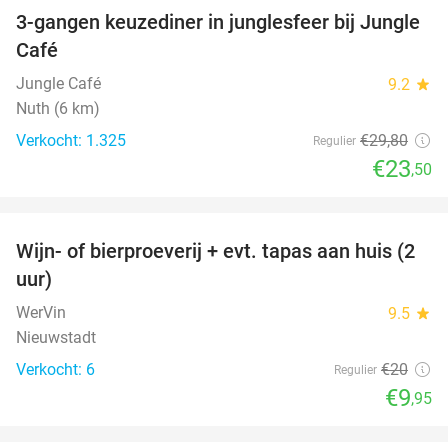
3-gangen keuzediner in junglesfeer bij Jungle
21%
Café
Jungle Café
9.2
star
Nuth (6 km)
Verkocht: 1.325
€29
,80
Regulier
€23
,50
favorite_border
Wijn- of bierproeverij + evt. tapas aan huis (2
50%
uur)
WerVin
9.5
star
Nieuwstadt
Verkocht: 6
€20
Regulier
€9
,95
favorite_border