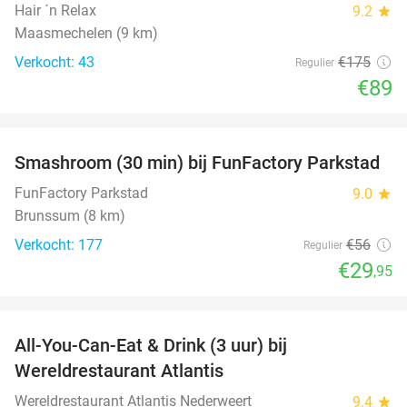
Hair ´n Relax
9.2
star
Maasmechelen (9 km)
Verkocht: 43
€175
Regulier
€89
favorite_border
Smashroom (30 min) bij FunFactory Parkstad
47%
FunFactory Parkstad
9.0
star
Brunssum (8 km)
Verkocht: 177
€56
Regulier
€29
,95
favorite_border
All-You-Can-Eat & Drink (3 uur) bij
19%
Wereldrestaurant Atlantis
Wereldrestaurant Atlantis Nederweert
9.4
star