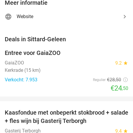
Meer informatie
Website
favorite_border
Deals in Sittard-Geleen
Entree voor GaiaZOO
14%
GaiaZOO
9.2
star
Kerkrade (15 km)
Verkocht: 7.953
€28
,50
Regulier
€24
,50
favorite_border
Kaasfondue met onbeperkt stokbrood + salade
44%
+ fles wijn bij Gasterij Terborgh
Gasterij Terborgh
9.4
star