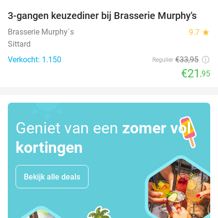
3-gangen keuzediner bij Brasserie Murphy's
35%
Brasserie Murphy´s
9.7
star
Sittard
Verkocht: 1.150
€33
,95
Regulier
€21
,95
Geniet van een
zomer vol
kortingen
Bekijk alle deals