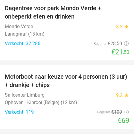
Dagentree voor park Mondo Verde +
25%
onbeperkt eten en drinken
Mondo Verde
8.3
star
Landgraaf (13 km)
Verkocht: 32.286
€28
,50
Regulier
€21
,50
favorite_border
Motorboot naar keuze voor 4 personen (3 uur)
31%
+ drankje + chips
Sailcenter Limburg
9.2
star
Ophoven - Kinrooi (België) (12 km)
Verkocht: 119
€100
Regulier
€69
favorite_border