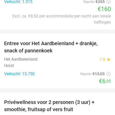
Verkocht: 1.315
€355
Regulier
€160
Excl. ca. €8,50 per accommodatie per nacht aan lokale
heffingen
favorite_border
Entree voor Het Aardbeienland + drankje,
47%
snack of pannenkoek
Het Aardbeienland
7.8
star
Horst
Verkocht: 15.750
€13
,05
Regulier
€6
,95
favorite_border
Privéwellness voor 2 personen (3 uur) +
49%
smoothie, fruitsap of vers fruit