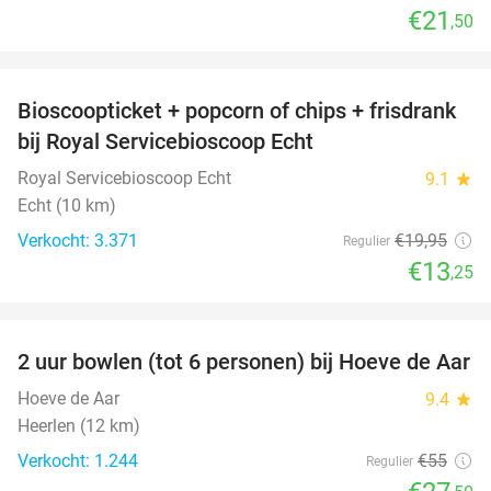
€21
,50
favorite_border
Bioscoopticket + popcorn of chips + frisdrank
34%
bij Royal Servicebioscoop Echt
Royal Servicebioscoop Echt
9.1
star
Echt (10 km)
Verkocht: 3.371
€19
,95
Regulier
€13
,25
favorite_border
2 uur bowlen (tot 6 personen) bij Hoeve de Aar
50%
Hoeve de Aar
9.4
star
Heerlen (12 km)
Verkocht: 1.244
€55
Regulier