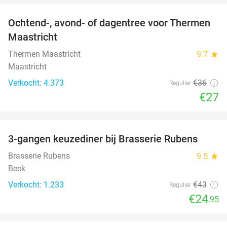
Ochtend-, avond- of dagentree voor Thermen
25%
Maastricht
Thermen Maastricht
9.7
star
Maastricht
Verkocht: 4.373
€36
Regulier
€27
favorite_border
3-gangen keuzediner bij Brasserie Rubens
42%
Brasserie Rubens
9.5
star
Beek
Verkocht: 1.233
€43
Regulier
€24
,95
favorite_border