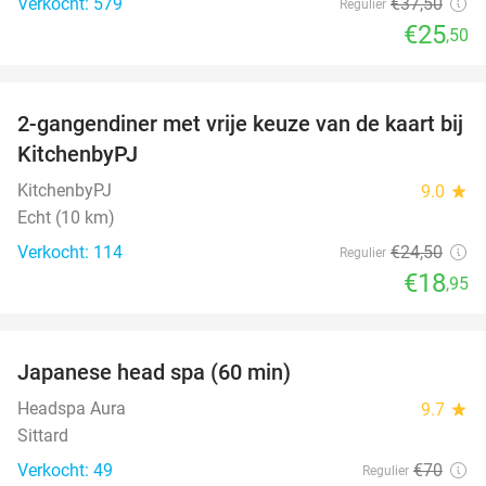
Verkocht: 579
€37
,50
Regulier
€25
,50
favorite_border
2-gangendiner met vrije keuze van de kaart bij
23%
KitchenbyPJ
KitchenbyPJ
9.0
star
Echt (10 km)
Verkocht: 114
€24
,50
Regulier
€18
,95
favorite_border
Japanese head spa (60 min)
23%
Headspa Aura
9.7
star
Sittard
Verkocht: 49
€70
Regulier