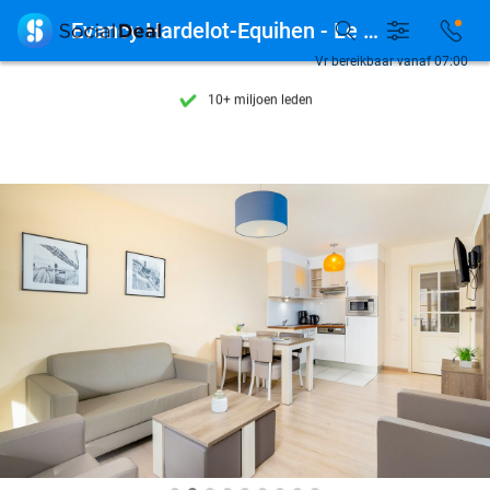
Ontdek 15.000+ deals

Evancy Hardelot-Equihen - Le Domaine Sauvage
7 dagen per week beschikbaar
Vr bereikbaar vanaf 07:00
10+ miljoen leden
9,4
op basis van
205.955 reviews
Ontdek 15.000+ deals
7 dagen per week beschikbaar
10+ miljoen leden