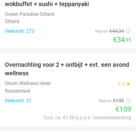
wokbuffet + sushi + teppanyaki
Ocean Paradise Sittard
Sittard
Verkocht: 273
€44
,34
Regulier
€34
,95
favorite_border
Overnachting voor 2 + ontbijt + evt. een avond
21%
wellness
Otium Wellness Hotel
9.5
star
Roosendaal
Verkocht: 31
€138
Regulier
€109
Excl. ca. €1,58 p.p.p.n. toeristenbelasting
favorite_border