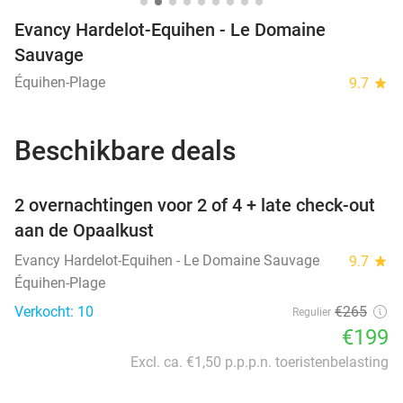
Evancy Hardelot-Equihen - Le Domaine
Sauvage
Équihen-Plage
9.7
star
Beschikbare deals
favorite_border
2 overnachtingen voor 2 of 4 + late check-out
aan de Opaalkust
Evancy Hardelot-Equihen - Le Domaine Sauvage
9.7
star
Équihen-Plage
Verkocht: 10
€265
Regulier
€199
Excl. ca. €1,50 p.p.p.n. toeristenbelasting
favorite_border