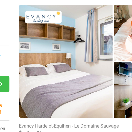
:
gate_next
e
!
Evancy Hardelot-Equihen - Le Domaine Sauvage
den.