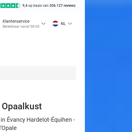
9,4
op basis van
206.127 reviews
Klantenservice
NL
Bereikbaar vanaf 08:00
e Opaalkust
 in Évancy Hardelot-Équihen -
d'Opale