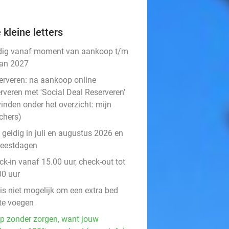
 kleine letters
dig vanaf moment van aankoop t/m
jan 2027
erveren:
na aankoop online
rveren met 'Social Deal Reserveren'
vinden onder het overzicht:
mijn
chers
)
 geldig in juli en augustus 2026 en
feestdagen
k-in vanaf 15.00 uur, check-out tot
00 uur
is niet mogelijk om een extra bed
 te voegen
p zonder zorgen, want jouw