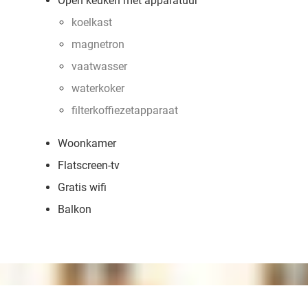
Open keuken met apparatuur
koelkast
magnetron
vaatwasser
waterkoker
filterkoffiezetapparaat
Woonkamer
Flatscreen-tv
Gratis wifi
Balkon