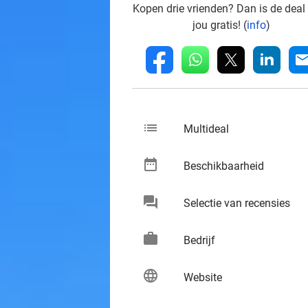
Kopen drie vrienden? Dan is de deal
jou gratis! (
info
)
whatsapp
linkedin
fb
mai
list
keybo
Multideal
date_range
keybo
Beschikbaarheid
chat
keybo
Selectie van recensies
work
keybo
Bedrijf
language
keybo
Website