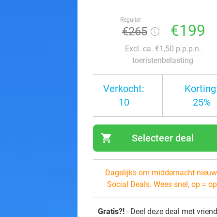
Regulier
€199
€265
Excl. ca. €1,50 p.p.p.n.
toeristenbelasting
Verkocht:
Korting
10
25%
shopping_cart
Selecteer deal
navi
Dagelijks om middernacht nieuw
Social Deals. Wees snel, op = op
Gratis?!
- Deel deze deal met vrien