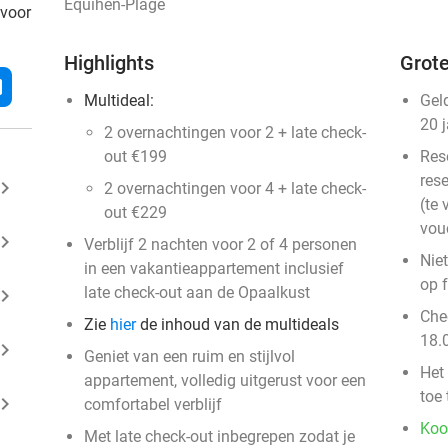
Équihen-Plage
 voor
Highlights
Grote
l
Multideal:
Gel
20 
2 overnachtingen voor 2 + late check-
out €199
Res
rese
ard_arrow_right
2 overnachtingen voor 4 + late check-
(te 
out €229
vou
ard_arrow_right
Verblijf 2 nachten voor 2 of 4 personen
Niet
in een vakantieappartement inclusief
op 
late check-out aan de Opaalkust
ard_arrow_right
Chec
Zie
hier
de inhoud van de multideals
18.
ard_arrow_right
Geniet van een ruim en stijlvol
Het 
appartement, volledig uitgerust voor een
toe
ard_arrow_right
comfortabel verblijf
Koo
Met late check-out inbegrepen zodat je