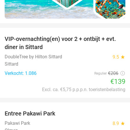
favorite_border
VIP-overnachting(en) voor 2 + ontbijt + evt.
33%
diner in Sittard
DoubleTree by Hilton Sittard
9.5
star
Sittard
Verkocht: 1.086
€206
Regulier
€139
Excl. ca. €5,75 p.p.p.n. toeristenbelasting
favorite_border
Entree Pakawi Park
28%
Pakawi Park
8.9
star