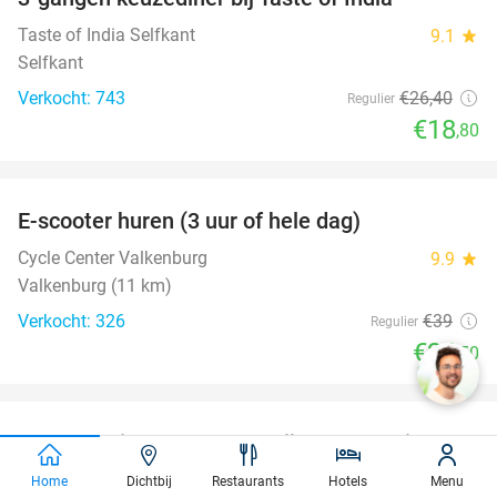
29%
Taste of India Selfkant
9.1
star
Selfkant
Verkocht: 743
€26
,40
Regulier
€18
,80
favorite_border
E-scooter huren (3 uur of hele dag)
37%
Cycle Center Valkenburg
9.9
star
Valkenburg (11 km)
Verkocht: 326
€39
Regulier
€24
,50
favorite_border
Overnachting voor 2 + ontbijt met cava in een
48%
kasteelhotel
Home
Dichtbij
Restaurants
Hotels
Menu