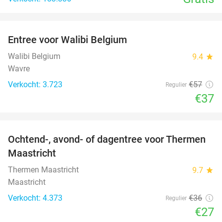
favorite_border
Entree voor Walibi Belgium
35%
Walibi Belgium
9.4
star
Wavre
Verkocht: 3.723
€57
Regulier
€37
favorite_border
Ochtend-, avond- of dagentree voor Thermen
25%
Maastricht
Thermen Maastricht
9.7
star
Maastricht
Verkocht: 4.373
€36
Regulier
€27