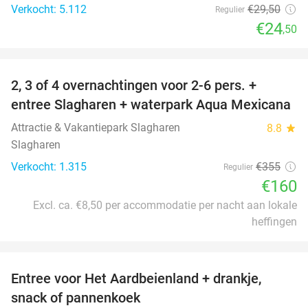
Verkocht: 5.112
€29
,50
Regulier
€24
,50
favorite_border
2, 3 of 4 overnachtingen voor 2-6 pers. +
55%
entree Slagharen + waterpark Aqua Mexicana
Attractie & Vakantiepark Slagharen
8.8
star
Slagharen
Verkocht: 1.315
€355
Regulier
€160
Excl. ca. €8,50 per accommodatie per nacht aan lokale
heffingen
favorite_border
Entree voor Het Aardbeienland + drankje,
47%
snack of pannenkoek