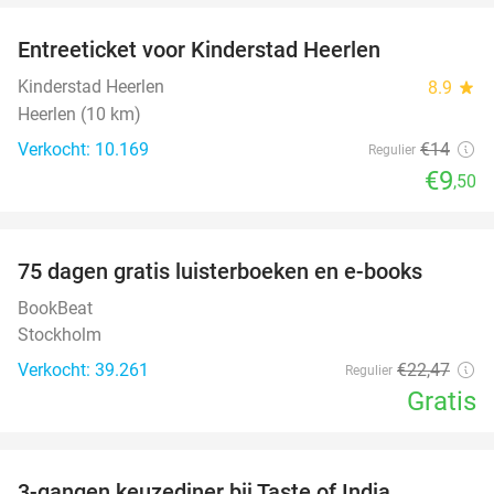
Entreeticket voor Kinderstad Heerlen
32%
Kinderstad Heerlen
8.9
star
Heerlen (10 km)
Verkocht: 10.169
€14
Regulier
€9
,50
favorite_border
100%
75 dagen gratis luisterboeken en e-books
BookBeat
Stockholm
Verkocht: 39.261
€22
,47
Regulier
Gratis
favorite_border
3-gangen keuzediner bij Taste of India