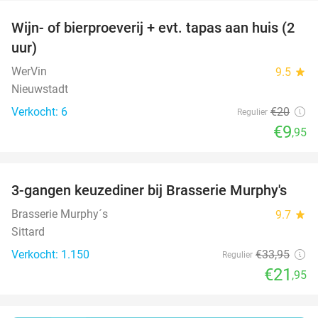
Wijn- of bierproeverij + evt. tapas aan huis (2
50%
uur)
WerVin
9.5
star
Nieuwstadt
Verkocht: 6
€20
Regulier
€9
,95
favorite_border
3-gangen keuzediner bij Brasserie Murphy's
35%
Brasserie Murphy´s
9.7
star
Sittard
Verkocht: 1.150
€33
,95
Regulier
€21
,95