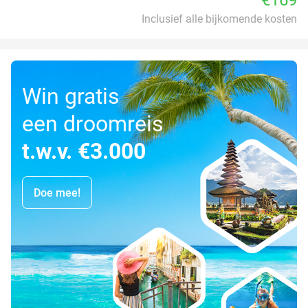
Inclusief alle bijkomende kosten
Win gratis
een droomreis
t.w.v. €3.000
Doe mee!