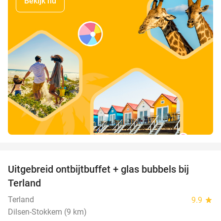
Bekijk nu
favorite_border
Uitgebreid ontbijtbuffet + glas bubbels bij
17%
Terland
Terland
9.9
star
Dilsen-Stokkem (9 km)