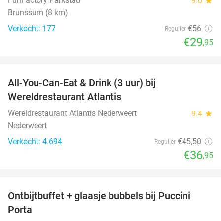
FunFactory Parkstad
9.0
star
Brunssum (8 km)
Verkocht: 177
€56
Regulier
€29
,95
favorite_border
All-You-Can-Eat & Drink (3 uur) bij
19%
Wereldrestaurant Atlantis
Wereldrestaurant Atlantis Nederweert
9.4
star
Nederweert
Verkocht: 4.694
€45
,50
Regulier
€36
,95
favorite_border
Ontbijtbuffet + glaasje bubbels bij Puccini
29%
Porta