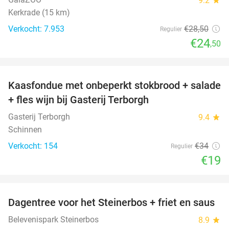
9.2
Kerkrade (15 km)
Verkocht: 7.953
€28
,50
Regulier
€24
,50
favorite_border
Kaasfondue met onbeperkt stokbrood + salade
44%
+ fles wijn bij Gasterij Terborgh
Gasterij Terborgh
9.4
star
Schinnen
Verkocht: 154
€34
Regulier
€19
favorite_border
Dagentree voor het Steinerbos + friet en saus
37%
Belevenispark Steinerbos
8.9
star