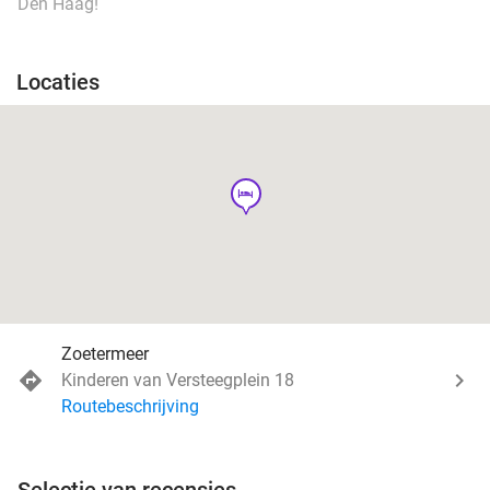
Den Haag!
Locaties
hotel
Zoetermeer
Kinderen van Versteegplein 18
Routebeschrijving
Selectie van recensies