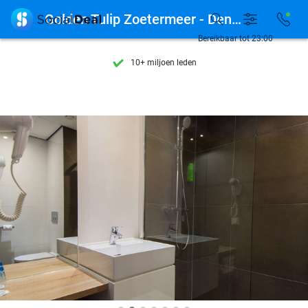
Ontdek 15.000+ deals

Golden Tulip Zoetermeer - Den Haag
7 dagen per week beschikbaar
Bereikbaar tot 23:00
10+ miljoen leden
9,4
op basis van
205.955 reviews
Ontdek 15.000+ deals
7 dagen per week beschikbaar
10+ miljoen leden