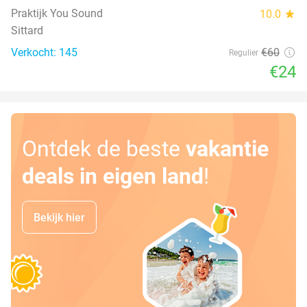
Praktijk You Sound
10.0
star
Sittard
Verkocht: 145
€60
Regulier
€24
Ontdek de beste
vakantie
deals in eigen land
!
Bekijk hier