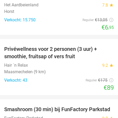
Het Aardbeienland
7.8
star
Horst
Verkocht: 15.750
€13
,05
Regulier
€6
,95
favorite_border
Privéwellness voor 2 personen (3 uur) +
49%
smoothie, fruitsap of vers fruit
Hair ´n Relax
9.2
star
Maasmechelen (9 km)
Verkocht: 43
€175
Regulier
€89
favorite_border
Smashroom (30 min) bij FunFactory Parkstad
47%