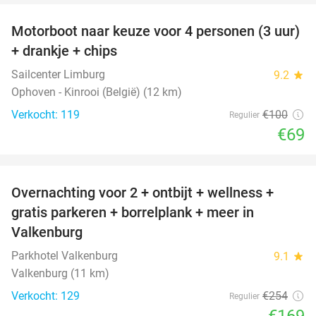
Motorboot naar keuze voor 4 personen (3 uur)
31%
+ drankje + chips
Sailcenter Limburg
9.2
star
Ophoven - Kinrooi (België) (12 km)
Verkocht: 119
€100
Regulier
€69
favorite_border
Overnachting voor 2 + ontbijt + wellness +
33%
gratis parkeren + borrelplank + meer in
Valkenburg
Parkhotel Valkenburg
9.1
star
Valkenburg (11 km)
Verkocht: 129
€254
Regulier
€169