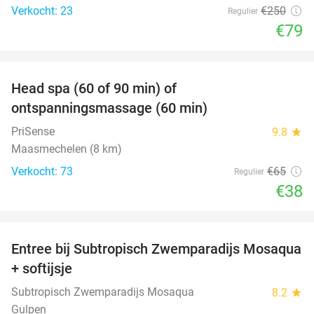
Verkocht: 23
€250
Regulier
€79
favorite_border
Head spa (60 of 90 min) of
42%
ontspanningsmassage (60 min)
PriSense
9.8
star
Maasmechelen (8 km)
Verkocht: 73
€65
Regulier
€38
favorite_border
Entree bij Subtropisch Zwemparadijs Mosaqua
25%
+ softijsje
Subtropisch Zwemparadijs Mosaqua
8.2
star
Gulpen