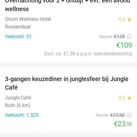
Overnachting voor 2 + ontbijt + evt. een avond
21%
wellness
Otium Wellness Hotel
9.5
star
Roosendaal
Verkocht: 31
€138
Regulier
€109
Excl. ca. €1,58 p.p.p.n. toeristenbelasting
favorite_border
3-gangen keuzediner in junglesfeer bij Jungle
21%
Café
Jungle Café
9.2
star
Nuth (6 km)
Verkocht: 1.325
€29
,80
Regulier
€23
,50
favorite_border