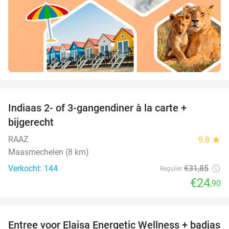
favorite_border
Indiaas 2- of 3-gangendiner à la carte +
22%
bijgerecht
RAAZ
9.8
star
Maasmechelen (8 km)
Verkocht: 144
€31
,85
Regulier
€24
,90
favorite_border
Entree voor Elaisa Energetic Wellness + badjas
34%