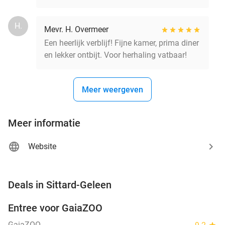
H.
Mevr. H. Overmeer
Een heerlijk verblijf! Fijne kamer, prima diner
en lekker ontbijt. Voor herhaling vatbaar!
Meer weergeven
Meer informatie
Website
favorite_border
Deals in Sittard-Geleen
Entree voor GaiaZOO
14%
GaiaZOO
star