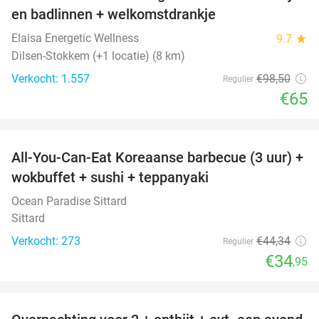
en badlinnen + welkomstdrankje
Elaisa Energetic Wellness
9.7
star
Dilsen-Stokkem (+1 locatie) (8 km)
Verkocht: 1.557
€98
,50
Regulier
€65
favorite_border
All-You-Can-Eat Koreaanse barbecue (3 uur) +
21%
wokbuffet + sushi + teppanyaki
Ocean Paradise Sittard
Sittard
Verkocht: 273
€44
,34
Regulier
€34
,95
favorite_border