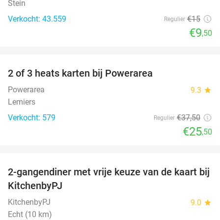
Stein
Verkocht: 43.559
€15
Regulier
€9
,50
favorite_border
2 of 3 heats karten bij Powerarea
32%
Powerarea
9.3
star
Lemiers
Verkocht: 579
€37
,50
Regulier
€25
,50
favorite_border
2-gangendiner met vrije keuze van de kaart bij
23%
KitchenbyPJ
KitchenbyPJ
9.0
star
Echt (10 km)