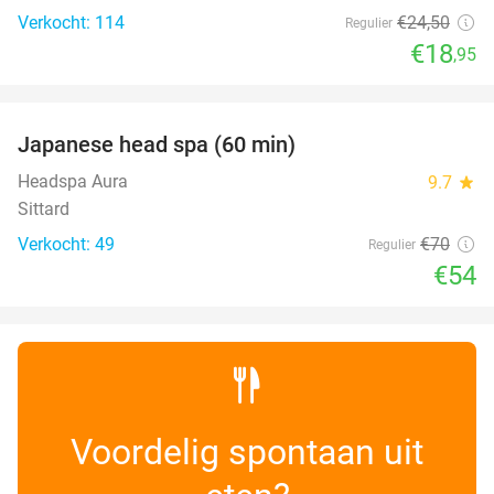
Verkocht: 114
€24
,50
Regulier
€18
,95
favorite_border
Japanese head spa (60 min)
23%
Headspa Aura
9.7
star
Sittard
Verkocht: 49
€70
Regulier
€54
Voordelig spontaan uit