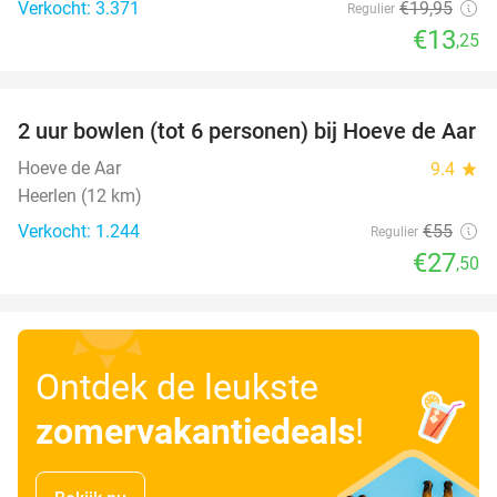
Verkocht: 3.371
€19
,95
Regulier
€13
,25
favorite_border
2 uur bowlen (tot 6 personen) bij Hoeve de Aar
50%
Hoeve de Aar
9.4
star
Heerlen (12 km)
Verkocht: 1.244
€55
Regulier
€27
,50
Ontdek de leukste
zomervakantiedeals
!