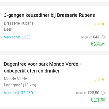
favorite_border
3-gangen keuzediner bij Brasserie Rubens
42%
Brasserie Rubens
9.5
star
Beek
Verkocht: 1.233
€43
Regulier
€24
,95
favorite_border
Dagentree voor park Mondo Verde +
25%
onbeperkt eten en drinken
Mondo Verde
8.3
star
Landgraaf (13 km)
Verkocht: 32.280
€28
,50
Regulier
€21
,50
favorite_border