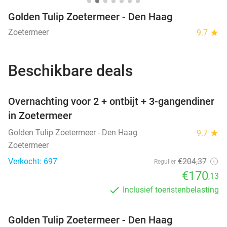
Golden Tulip Zoetermeer - Den Haag
Zoetermeer
9.7
star
Beschikbare deals
favorite_border
Overnachting voor 2 + ontbijt + 3-gangendiner
in Zoetermeer
Golden Tulip Zoetermeer - Den Haag
9.7
star
Zoetermeer
Verkocht: 697
€204
,37
Regulier
€170
,13
Inclusief toeristenbelasting
Golden Tulip Zoetermeer - Den Haag