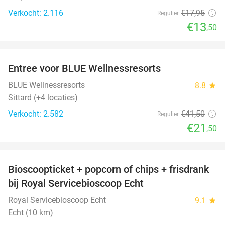
Verkocht: 2.116
€17
,95
Regulier
€13
,50
favorite_border
Entree voor BLUE Wellnessresorts
48%
BLUE Wellnessresorts
8.8
star
Sittard (+4 locaties)
Verkocht: 2.582
€41
,50
Regulier
€21
,50
favorite_border
Bioscoopticket + popcorn of chips + frisdrank
34%
bij Royal Servicebioscoop Echt
Royal Servicebioscoop Echt
9.1
star
Echt (10 km)