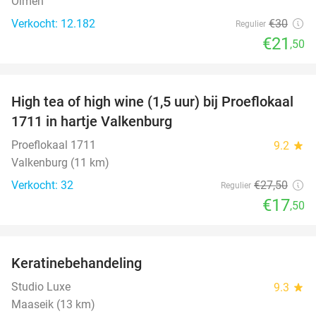
Olmen
Verkocht: 12.182
€30
Regulier
€21
,50
favorite_border
High tea of high wine (1,5 uur) bij Proeflokaal
36%
1711 in hartje Valkenburg
Proeflokaal 1711
9.2
star
Valkenburg (11 km)
Verkocht: 32
€27
,50
Regulier
€17
,50
favorite_border
Keratinebehandeling
68%
Studio Luxe
9.3
star
Maaseik (13 km)