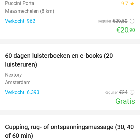
Puccini Porta
9.7
star
Maasmechelen (8 km)
Verkocht: 962
€29
,50
Regulier
€20
,90
favorite_border
100%
60 dagen luisterboeken en e-books (20
luisteruren)
Nextory
Amsterdam
Verkocht: 6.393
€24
Regulier
Gratis
favorite_border
Cupping, rug- of ontspanningsmassage (30, 40
60%
of 60 min)