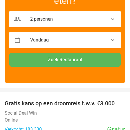
eten?
Zoek Restaurant
favorite_border
Gratis kans op een droomreis t.w.v. €3.000
Social Deal Win
Online
Gratis
Verkocht: 183.330