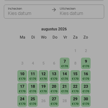
Inchecken
Uitchecken
Kies datum
Kies datum
augustus 2026
Ma
Di
Wo
Do
Vr
Za
Zo
1
2
7
9
3
4
5
6
8
€170
€170
10
11
12
13
14
15
16
€170
€170
€170
€170
€170
€170
€170
17
18
19
20
21
22
23
€170
€170
€170
€170
€170
€170
€170
24
25
27
29
30
26
28
€170
€170
€170
€170
€170