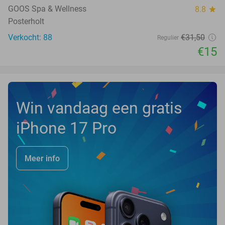
TODAY
GOOS Spa & Wellness
8.8
star
Posterholt
Verkocht: 88
€31
,50
Regulier
€15
Win vandaag een gratis
iPhone 17 Pro
Meer info