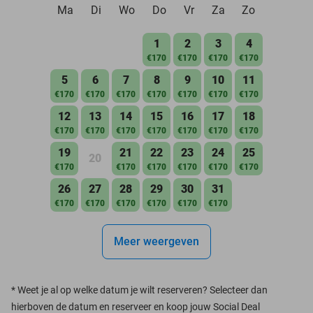
Ma
Di
Wo
Do
Vr
Za
Zo
1
2
3
4
€170
€170
€170
€170
5
6
7
8
9
10
11
€170
€170
€170
€170
€170
€170
€170
12
13
14
15
16
17
18
€170
€170
€170
€170
€170
€170
€170
19
21
22
23
24
25
20
€170
€170
€170
€170
€170
€170
26
27
28
29
30
31
€170
€170
€170
€170
€170
€170
Meer weergeven
*
Weet je al op welke datum je wilt reserveren? Selecteer dan
hierboven de datum en reserveer en koop jouw Social Deal