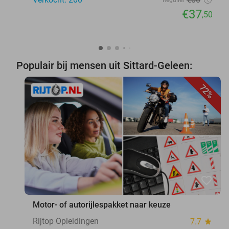
Regulier
€37
,50
Populair bij mensen uit Sittard-Geleen:
72%
favorite_border
Motor- of autorijlespakket naar keuze
Rijtop Opleidingen
7.7
star