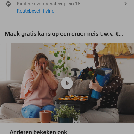
Kinderen van Versteegplein 18
Routebeschrijving
Maak gratis kans op een droomreis t.w.v. €3.000!
play_circle
Anderen bekeken ook