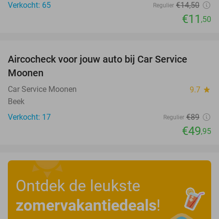
Verkocht: 65
€14
,50
Regulier
€11
,50
favorite_border
Aircocheck voor jouw auto bij Car Service
44%
Moonen
Car Service Moonen
9.7
star
Beek
Verkocht: 17
€89
Regulier
€49
,95
Ontdek de leukste
zomervakantiedeals
!