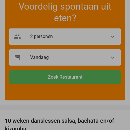
Voordelig spontaan uit
eten?
Zoek Restaurant
favorite_border
10 weken danslessen salsa, bachata en/of
56%
kizomba