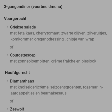
3-gangendiner (voorbeeldmenu)
Voorgerecht
Griekse salade
met feta kaas, cherrytomaat, zwarte olijven, zilveruitjes,
komkommer, oreganodressing , chipje van wrap
of
Courgettesoep
met zonnebloempitten, crème fraîche en bieslook
Hoofdgerecht
Diamanthaas
met knolselderijcrème, seizoensgroenten, rozemarijn-
aardappeltjes en bearnaisesaus
of
Zeewolf