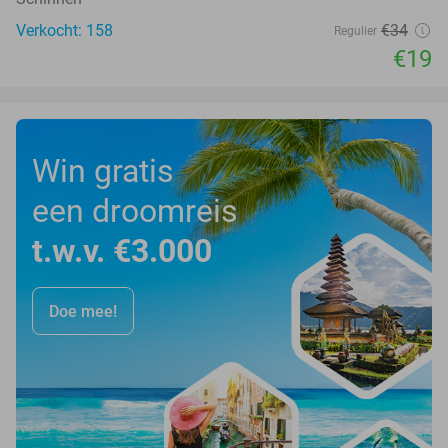
Verkocht: 158
€34
Regulier
€19
Win gratis
een droomreis
t.w.v. €3.000
Doe mee!