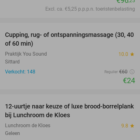
€96
,25
Excl. ca. €5,25 p.p.p.n. toeristenbelasting
favorite_border
Cupping, rug- of ontspanningsmassage (30, 40
60%
of 60 min)
Praktijk You Sound
10.0
star
Sittard
Verkocht: 148
€60
Regulier
€24
favorite_border
12-uurtje naar keuze of luxe brood-borrelplank
21%
bij Lunchroom de Kloes
Lunchroom de Kloes
9.8
star
Geleen