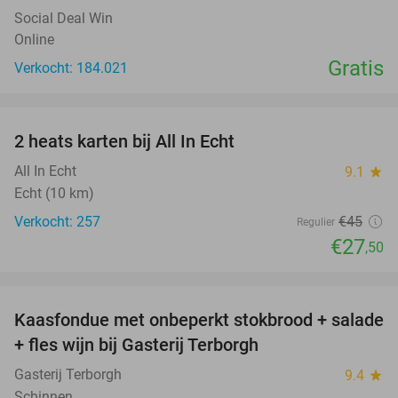
Social Deal Win
Online
Gratis
Verkocht: 184.021
favorite_border
2 heats karten bij All In Echt
39%
All In Echt
9.1
star
Echt (10 km)
Verkocht: 257
€45
Regulier
€27
,50
favorite_border
Kaasfondue met onbeperkt stokbrood + salade
44%
+ fles wijn bij Gasterij Terborgh
Gasterij Terborgh
9.4
star
Schinnen