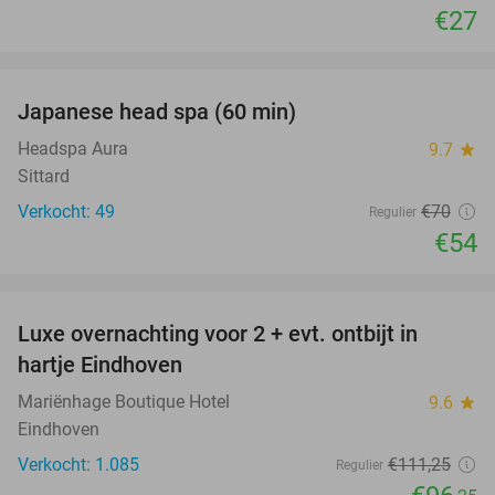
€27
favorite_border
Japanese head spa (60 min)
23%
Headspa Aura
9.7
star
Sittard
Verkocht: 49
€70
Regulier
€54
favorite_border
Luxe overnachting voor 2 + evt. ontbijt in
14%
hartje Eindhoven
Mariënhage Boutique Hotel
9.6
star
Eindhoven
Verkocht: 1.085
€111
,25
Regulier