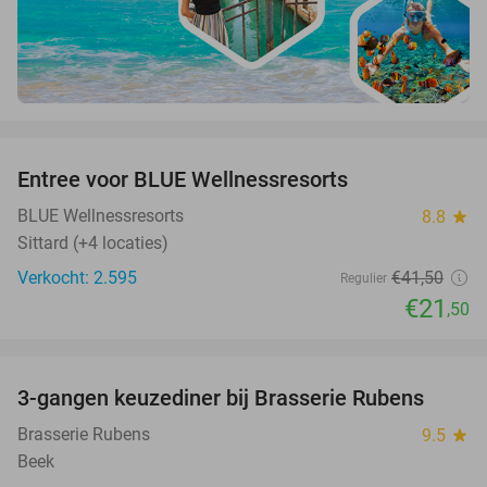
favorite_border
Entree voor BLUE Wellnessresorts
48%
BLUE Wellnessresorts
8.8
star
Sittard (+4 locaties)
Verkocht: 2.595
€41
,50
Regulier
€21
,50
favorite_border
3-gangen keuzediner bij Brasserie Rubens
42%
Brasserie Rubens
9.5
star
Beek