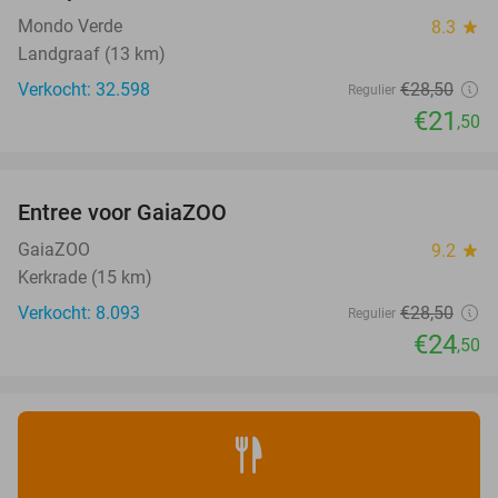
Mondo Verde
8.3
star
Landgraaf (13 km)
Verkocht: 32.598
€28
,50
Regulier
€21
,50
favorite_border
Entree voor GaiaZOO
14%
GaiaZOO
9.2
star
Kerkrade (15 km)
Verkocht: 8.093
€28
,50
Regulier
€24
,50