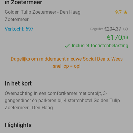
in Zoetermeer
Golden Tulip Zoetermeer - Den Haag
9.7
star
Zoetermeer
Verkocht: 697
€204
,37
Regulier
€170
,13
Inclusief toeristenbelasting
Dagelijks om middernacht nieuwe Social Deals. Wees
snel, op = op!
In het kort
Overnachting in een comfortkamer met ontbijt, 3-
gangendiner én parkeren bij 4-sterrenhotel Golden Tulip
Zoetermeer - Den Haag
Highlights