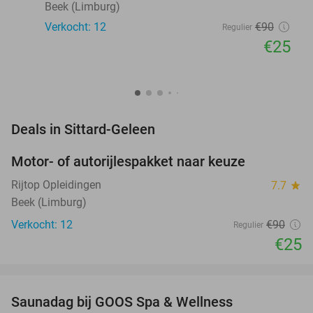
Beek (Limburg)
Verkocht: 12
€90
Regulier
€25
favorite_border
Deals in Sittard-Geleen
Motor- of autorijlespakket naar keuze
72%
Rijtop Opleidingen
7.7
star
Beek (Limburg)
Verkocht: 12
€90
Regulier
€25
favorite_border
Saunadag bij GOOS Spa & Wellness
52%
NEW