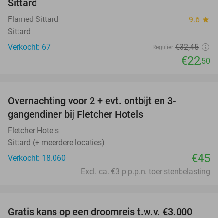
Sittard
Flamed Sittard
9.6
star
Sittard
Verkocht: 67
€32
,45
Regulier
€22
,50
favorite_border
Overnachting voor 2 + evt. ontbijt en 3-
gangendiner bij Fletcher Hotels
Fletcher Hotels
Sittard (+ meerdere locaties)
€45
Verkocht: 18.060
Excl. ca. €3 p.p.p.n. toeristenbelasting
favorite_border
Gratis kans op een droomreis t.w.v. €3.000