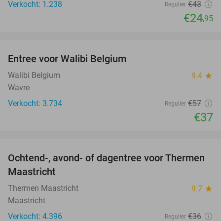
Verkocht: 1.238
€43
Regulier
€24
,95
favorite_border
Entree voor Walibi Belgium
35%
Walibi Belgium
9.4
star
Wavre
Verkocht: 3.734
€57
Regulier
€37
favorite_border
Ochtend-, avond- of dagentree voor Thermen
25%
Maastricht
Thermen Maastricht
9.7
star
Maastricht
Verkocht: 4.396
€36
Regulier