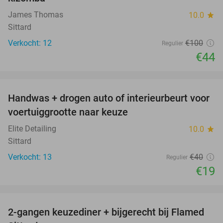
James Thomas
10.0
star
Sittard
Verkocht: 12
€100
Regulier
€44
favorite_border
Handwas + drogen auto of interieurbeurt voor
53%
voertuiggrootte naar keuze
Elite Detailing
10.0
star
Sittard
Verkocht: 13
€40
Regulier
€19
favorite_border
2-gangen keuzediner + bijgerecht bij Flamed
31%