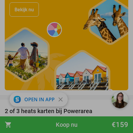
Bekijk nu
favorite_border
close
OPEN IN APP
2 of 3 heats karten bij Powerarea
32%
Powerarea
9.3
star
€159
shopping_cart
Koop nu
Lemiers