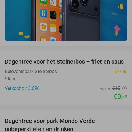
favorite_border
Dagentree voor het Steinerbos + friet en saus
37%
Belevenispark Steinerbos
8.9
star
Stein
Verkocht: 43.696
€15
Regulier
€9
,50
favorite_border
Dagentree voor park Mondo Verde +
25%
onbeperkt eten en drinken