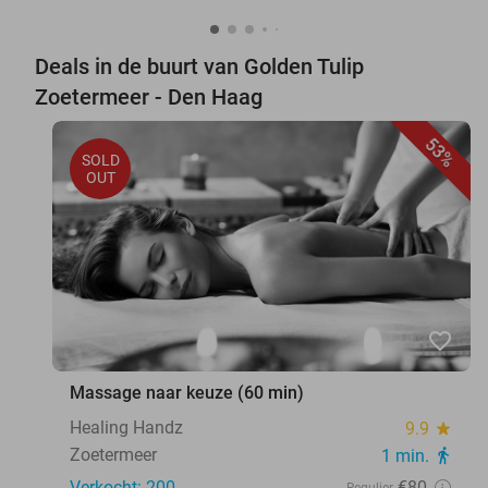
Deals in de buurt van Golden Tulip
Zoetermeer - Den Haag
53%
SOLD
OUT
favorite_border
Massage naar keuze (60 min)
Healing Handz
9.9
star
Zoetermeer
1 min.
directions_walk
Verkocht: 200
€80