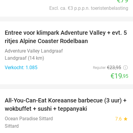
Excl. ca. €3 p.p.p.n. toeristenbelasting
favorite_border
Entree voor klimpark Adventure Valley + evt. 5
17%
ritjes Alpine Coaster Rodelbaan
Adventure Valley Landgraaf
Landgraaf (14 km)
Verkocht: 1.085
€23
,95
Regulier
€19
,95
favorite_border
All-You-Can-Eat Koreaanse barbecue (3 uur) +
21%
wokbuffet + sushi + teppanyaki
Ocean Paradise Sittard
7.6
star
Sittard