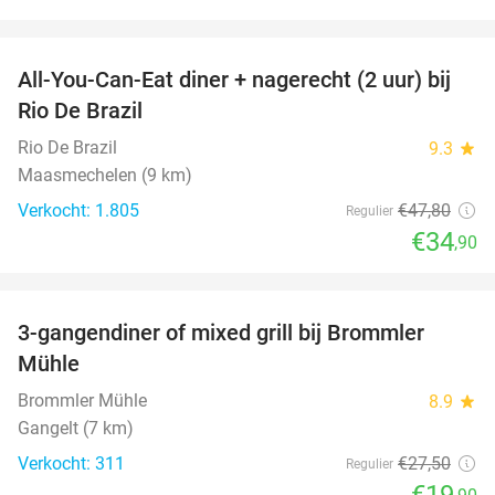
favorite_border
All-You-Can-Eat diner + nagerecht (2 uur) bij
27%
Rio De Brazil
Rio De Brazil
9.3
star
Maasmechelen (9 km)
Verkocht: 1.805
€47
,80
Regulier
€34
,90
favorite_border
3-gangendiner of mixed grill bij Brommler
28%
Mühle
Brommler Mühle
8.9
star
Gangelt (7 km)
Verkocht: 311
€27
,50
Regulier
€19