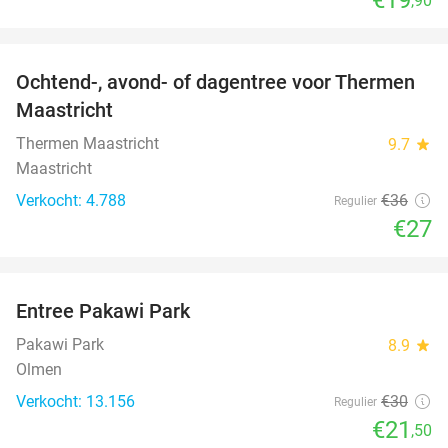
,90
favorite_border
Ochtend-, avond- of dagentree voor Thermen
25%
Maastricht
Thermen Maastricht
9.7
star
Maastricht
Verkocht: 4.788
€36
Regulier
€27
favorite_border
Entree Pakawi Park
28%
Pakawi Park
8.9
star
Olmen
Verkocht: 13.156
€30
Regulier
€21
,50