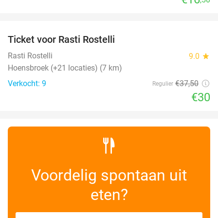
favorite_border
Ticket voor Rasti Rostelli
20%
NEW
TODAY
Rasti Rostelli
9.0
star
Hoensbroek (+21 locaties) (7 km)
Verkocht: 9
€37
,50
Regulier
€30
Voordelig spontaan uit
eten?