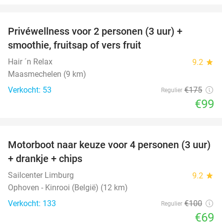
favorite_border
Privéwellness voor 2 personen (3 uur) +
43%
smoothie, fruitsap of vers fruit
Hair ´n Relax
9.2
star
Maasmechelen (9 km)
Verkocht: 53
€175
Regulier
€99
favorite_border
Motorboot naar keuze voor 4 personen (3 uur)
31%
+ drankje + chips
Sailcenter Limburg
9.2
star
Ophoven - Kinrooi (België) (12 km)
Verkocht: 133
€100
Regulier
€69