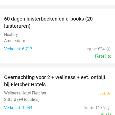
favorite_border
100%
60 dagen luisterboeken en e-books (20
luisteruren)
Nextory
Amsterdam
Verkocht: 6.717
€24
Regulier
Gratis
favorite_border
Overnachting voor 2 + wellness + evt. ontbijt
55%
bij Fletcher Hotels
Wellness-Hotel Fletcher
7.4
star
Sittard (+9 locaties)
Verkocht: 1.044
€175
Regulier
€79