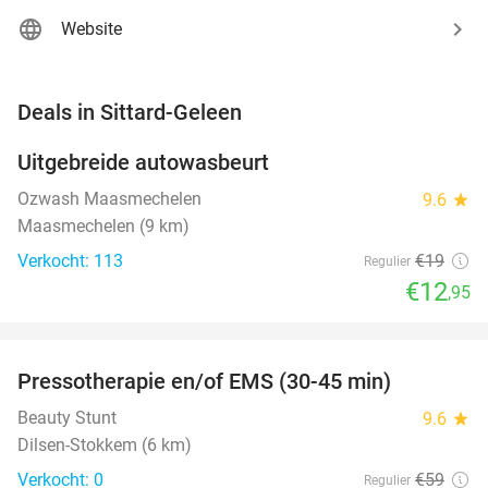
Website
favorite_border
Deals in Sittard-Geleen
Uitgebreide autowasbeurt
32%
NEW
TODAY
Ozwash Maasmechelen
9.6
star
Maasmechelen (9 km)
Verkocht: 113
€19
Regulier
€12
,95
favorite_border
Pressotherapie en/of EMS (30-45 min)
42%
NEW
TODAY
Beauty Stunt
9.6
star
Dilsen-Stokkem (6 km)
Verkocht: 0
€59
Regulier