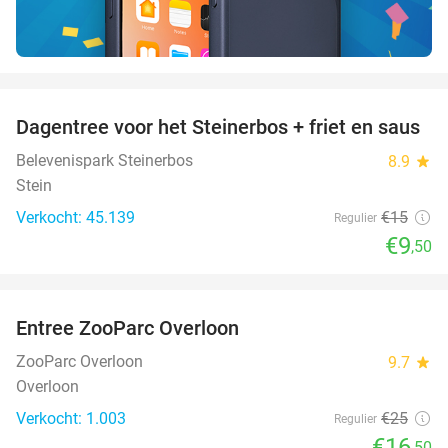
favorite_border
Dagentree voor het Steinerbos + friet en saus
37%
Belevenispark Steinerbos
8.9
star
Stein
Verkocht: 45.139
€15
Regulier
€9
,50
favorite_border
Entree ZooParc Overloon
34%
ZooParc Overloon
9.7
star
Overloon
Verkocht: 1.003
€25
Regulier
€16
,50