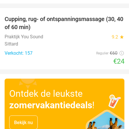
favorite_border
Cupping, rug- of ontspanningsmassage (30, 40
60%
of 60 min)
Praktijk You Sound
9.2
star
Sittard
Verkocht: 157
€60
Regulier
€24
Ontdek de leukste
zomervakantiedeals
!
Bekijk nu