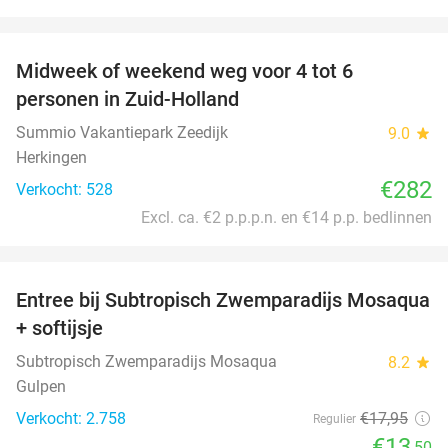
favorite_border
Midweek of weekend weg voor 4 tot 6
personen in Zuid-Holland
Summio Vakantiepark Zeedijk
9.0
star
Herkingen
€282
Verkocht: 528
Excl. ca. €2 p.p.p.n. en €14 p.p. bedlinnen
favorite_border
Entree bij Subtropisch Zwemparadijs Mosaqua
25%
+ softijsje
Subtropisch Zwemparadijs Mosaqua
8.2
star
Gulpen
Verkocht: 2.758
€17
,95
Regulier
€13
,50