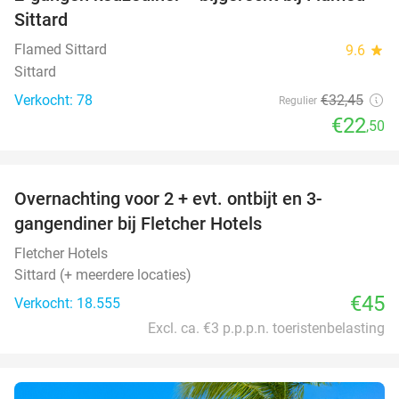
31%
Sittard
Flamed Sittard
9.6
star
Sittard
Verkocht: 78
€32
,45
Regulier
€22
,50
favorite_border
Overnachting voor 2 + evt. ontbijt en 3-
gangendiner bij Fletcher Hotels
Fletcher Hotels
Sittard (+ meerdere locaties)
€45
Verkocht: 18.555
Excl. ca. €3 p.p.p.n. toeristenbelasting