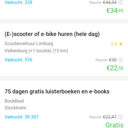
Verkocht: 328
€44
,34
Regulier
€34
,95
favorite_border
(E-)scooter of e-bike huren (hele dag)
25%
Scooterverhuur Limburg
9.6
star
Valkenburg (+1 locatie) (10 km)
Verkocht: 576
€30
Regulier
€22
,50
favorite_border
100%
75 dagen gratis luisterboeken en e-books
BookBeat
Stockholm
Verkocht: 39.387
€22
,47
Regulier
Gratis