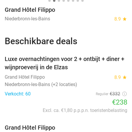
Grand Hôtel Filippo
Niederbronn-les-Bains
8.9
star
Beschikbare deals
favorite_border
Luxe overnachtingen voor 2 + ontbijt + diner +
wijnproeverij in de Elzas
Grand Hôtel Filippo
8.9
star
Niederbronn-les-Bains (+2 locaties)
Verkocht: 60
€332
Regulier
€238
Excl. ca. €1,80 p.p.p.n. toeristenbelasting
Grand Hôtel Filippo