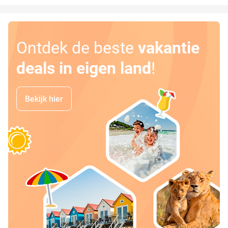
Ontdek de beste
vakantie
deals in eigen land
!
Bekijk hier