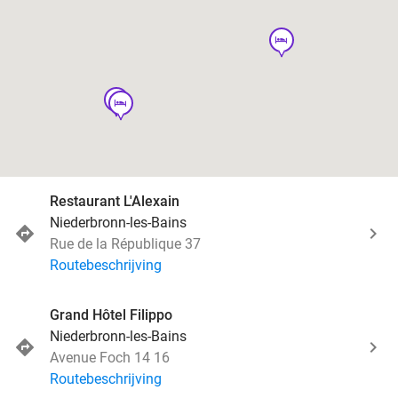
hotel
hotel
hotel
Restaurant L'Alexain
Niederbronn-les-Bains
Rue de la République 37
Routebeschrijving
Grand Hôtel Filippo
Niederbronn-les-Bains
Avenue Foch 14 16
Routebeschrijving