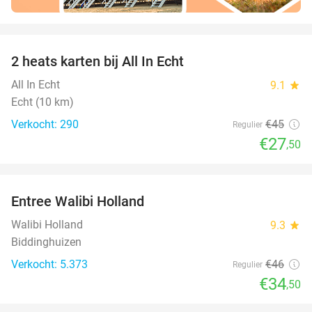
favorite_border
2 heats karten bij All In Echt
39%
All In Echt
9.1
star
Echt (10 km)
Verkocht: 290
€45
Regulier
€27
,50
favorite_border
Entree Walibi Holland
25%
Walibi Holland
9.3
star
Biddinghuizen
Verkocht: 5.373
€46
Regulier
€34
,50
favorite_border