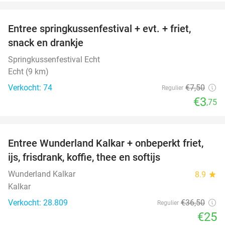
favorite_border
Entree springkussenfestival + evt. + friet,
50%
snack en drankje
Springkussenfestival Echt
Echt (9 km)
Verkocht: 74
€7
,50
Regulier
€3
,75
favorite_border
Entree Wunderland Kalkar + onbeperkt friet,
32%
ijs, frisdrank, koffie, thee en softijs
Wunderland Kalkar
8.9
star
Kalkar
Verkocht: 28.809
€36
,50
Regulier
€25