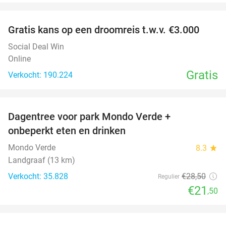
favorite_border
Gratis kans op een droomreis t.w.v. €3.000
Social Deal Win
Online
Gratis
Verkocht: 190.224
favorite_border
Dagentree voor park Mondo Verde +
25%
onbeperkt eten en drinken
Mondo Verde
8.3
star
Landgraaf (13 km)
Verkocht: 35.828
€28
,50
Regulier
€21
,50
favorite_border