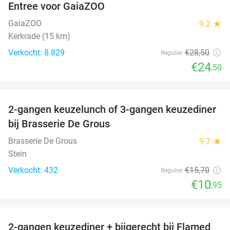
Entree voor GaiaZOO
14%
GaiaZOO
9.2
star
Kerkrade (15 km)
Verkocht: 8.829
€28
,50
Regulier
€24
,50
favorite_border
2-gangen keuzelunch of 3-gangen keuzediner
30%
bij Brasserie De Grous
Brasserie De Grous
9.7
star
Stein
Verkocht: 432
€15
,70
Regulier
€10
,95
favorite_border
2-gangen keuzediner + bijgerecht bij Flamed