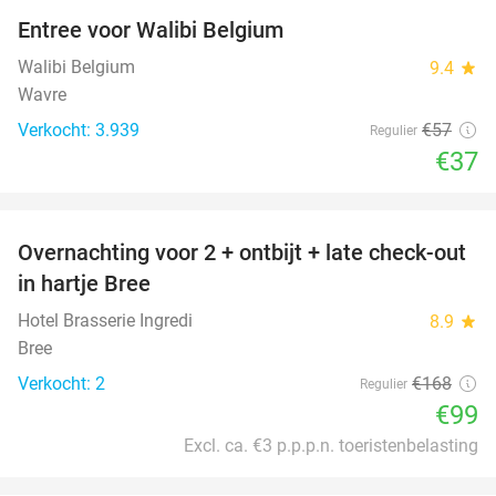
Entree voor Walibi Belgium
35%
Walibi Belgium
9.4
star
Wavre
Verkocht: 3.939
€57
Regulier
€37
favorite_border
Overnachting voor 2 + ontbijt + late check-out
41%
NEW
in hartje Bree
TODAY
Hotel Brasserie Ingredi
8.9
star
Bree
Verkocht: 2
€168
Regulier
€99
Excl. ca. €3 p.p.p.n. toeristenbelasting
favorite_border