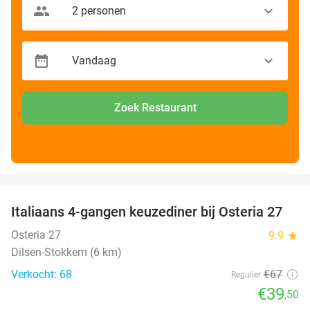
Zoek Restaurant
favorite_border
Italiaans 4-gangen keuzediner bij Osteria 27
41%
Osteria 27
9.9
star
Dilsen-Stokkem (6 km)
Verkocht: 68
€67
Regulier
€39
,50