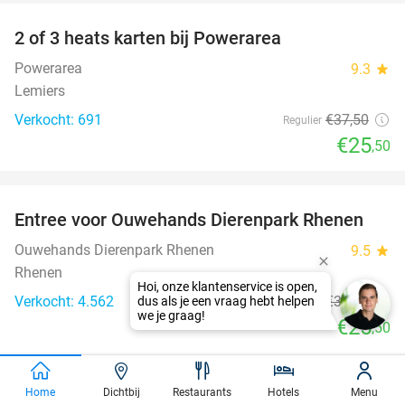
2 of 3 heats karten bij Powerarea
32%
Powerarea
9.3
star
Lemiers
Verkocht: 691
€37
,50
Regulier
€25
,50
favorite_border
Entree voor Ouwehands Dierenpark Rhenen
19%
Ouwehands Dierenpark Rhenen
9.5
star
Rhenen
Hoi, onze klantenservice is open,
Verkocht: 4.562
€31
,50
dus als je een vraag hebt helpen
Regulier
we je graag!
€25
,50
favorite_border
Home
Dichtbij
Restaurants
Hotels
Menu
3-gangen keuzediner of brunch