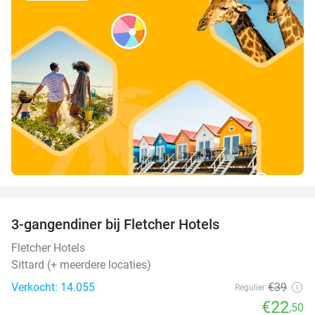
favorite_border
3-gangendiner bij Fletcher Hotels
42%
Fletcher Hotels
Sittard (+ meerdere locaties)
Verkocht: 14.055
€39
Regulier
€22
,50