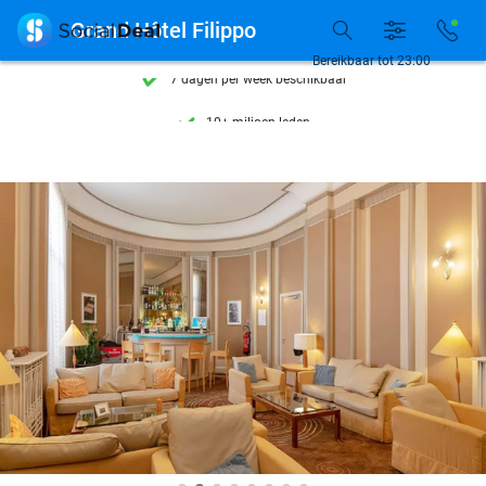
Ontdek 15.000+ deals

Grand Hôtel Filippo
7 dagen per week beschikbaar
Bereikbaar tot 23:00
10+ miljoen leden
9,4
op basis van
206.453 reviews
Ontdek 15.000+ deals
7 dagen per week beschikbaar
10+ miljoen leden