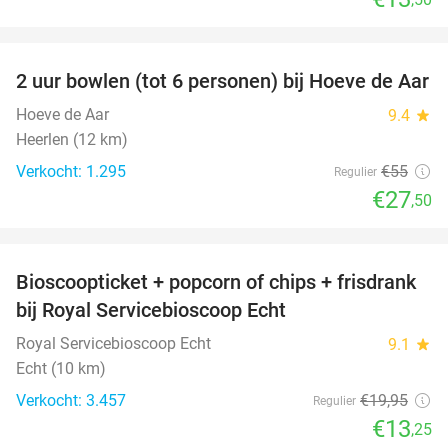
favorite_border
2 uur bowlen (tot 6 personen) bij Hoeve de Aar
50%
Hoeve de Aar
9.4
star
Heerlen (12 km)
Verkocht: 1.295
€55
Regulier
€27
,50
favorite_border
Bioscoopticket + popcorn of chips + frisdrank
34%
bij Royal Servicebioscoop Echt
Royal Servicebioscoop Echt
9.1
star
Echt (10 km)
Verkocht: 3.457
€19
,95
Regulier
€13
,25