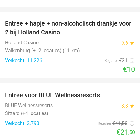
favorite_border
Entree + hapje + non-alcoholisch drankje voor
52%
2 bij Holland Casino
Holland Casino
9.6
star
Valkenburg (+12 locaties) (11 km)
Verkocht: 11.226
€21
Regulier
€10
favorite_border
Entree voor BLUE Wellnessresorts
48%
BLUE Wellnessresorts
8.8
star
Sittard (+4 locaties)
Verkocht: 2.793
€41
,50
Regulier
€21
,50