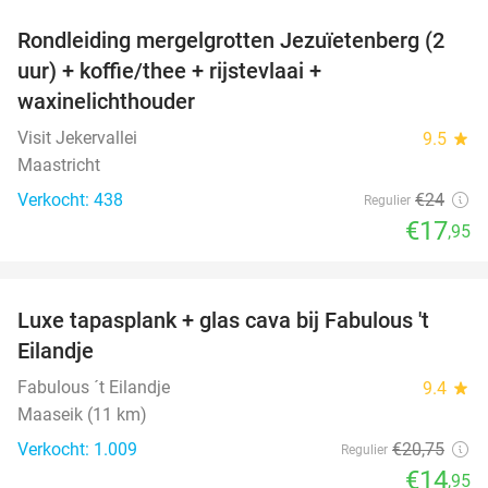
Rondleiding mergelgrotten Jezuïetenberg (2
25%
uur) + koffie/thee + rijstevlaai +
waxinelichthouder
Visit Jekervallei
9.5
star
Maastricht
Verkocht: 438
€24
Regulier
€17
,95
favorite_border
Luxe tapasplank + glas cava bij Fabulous 't
28%
Eilandje
Fabulous ´t Eilandje
9.4
star
Maaseik (11 km)
Verkocht: 1.009
€20
,75
Regulier
€14
,95