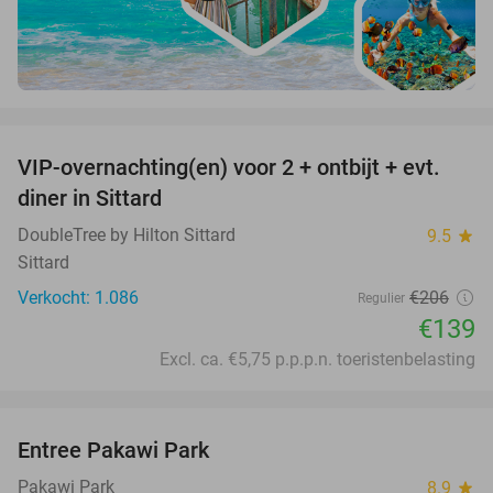
favorite_border
VIP-overnachting(en) voor 2 + ontbijt + evt.
33%
diner in Sittard
DoubleTree by Hilton Sittard
9.5
star
Sittard
Verkocht: 1.086
€206
Regulier
€139
Excl. ca. €5,75 p.p.p.n. toeristenbelasting
favorite_border
Entree Pakawi Park
28%
Pakawi Park
8.9
star