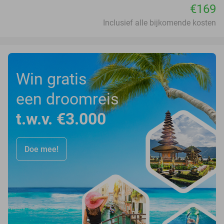
€169
Inclusief alle bijkomende kosten
Win gratis
een droomreis
t.w.v. €3.000
Doe mee!