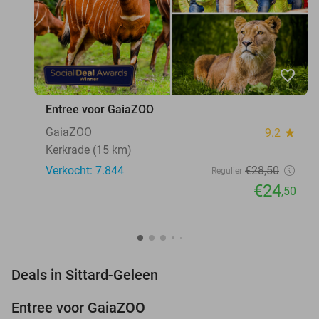
favorite_border
Entree voor GaiaZOO
GaiaZOO
9.2
star
Kerkrade (15 km)
Verkocht: 7.844
€28
,50
Regulier
€24
,50
favorite_border
Deals in Sittard-Geleen
Entree voor GaiaZOO
14%