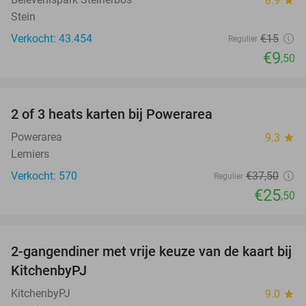
8.9
Stein
Verkocht: 43.454
€15
Regulier
€9
,50
favorite_border
2 of 3 heats karten bij Powerarea
32%
Powerarea
9.3
star
Lemiers
Verkocht: 570
€37
,50
Regulier
€25
,50
favorite_border
2-gangendiner met vrije keuze van de kaart bij
23%
KitchenbyPJ
KitchenbyPJ
9.0
star