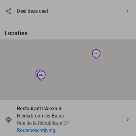
Deel deze deal
Locaties
hotel
hotel
hotel
Restaurant L'Alexain
Niederbronn-les-Bains
Rue de la République 37
Routebeschrijving