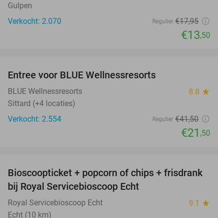
Gulpen
Verkocht: 2.070
€17
,95
Regulier
€13
,50
favorite_border
Entree voor BLUE Wellnessresorts
48%
BLUE Wellnessresorts
8.8
star
Sittard (+4 locaties)
Verkocht: 2.554
€41
,50
Regulier
€21
,50
favorite_border
Bioscoopticket + popcorn of chips + frisdrank
34%
bij Royal Servicebioscoop Echt
Royal Servicebioscoop Echt
9.1
star
Echt (10 km)