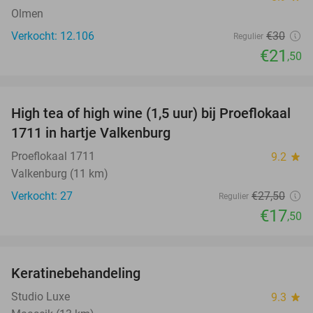
Olmen
Verkocht: 12.106
€30
Regulier
€21
,50
favorite_border
High tea of high wine (1,5 uur) bij Proeflokaal
36%
1711 in hartje Valkenburg
Proeflokaal 1711
9.2
star
Valkenburg (11 km)
Verkocht: 27
€27
,50
Regulier
€17
,50
favorite_border
Keratinebehandeling
68%
Studio Luxe
9.3
star