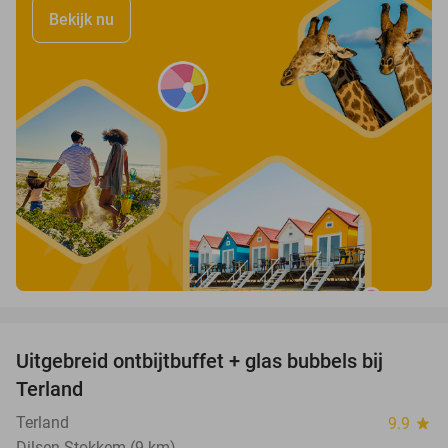
Bekijk nu
favorite_border
Uitgebreid ontbijtbuffet + glas bubbels bij
17%
Terland
Terland
9.9
star
Dilsen-Stokkem (9 km)