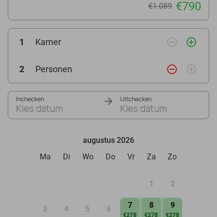
€790
€1.089
remove_circle_outline
add_circle_outline
1
Kamer
remove_circle_outline
add_circle_outline
2
Personen
Inchecken
Uitchecken
Kies datum
Kies datum
augustus 2026
Ma
Di
Wo
Do
Vr
Za
Zo
1
2
7
8
9
3
4
5
6
€278
€278
€278