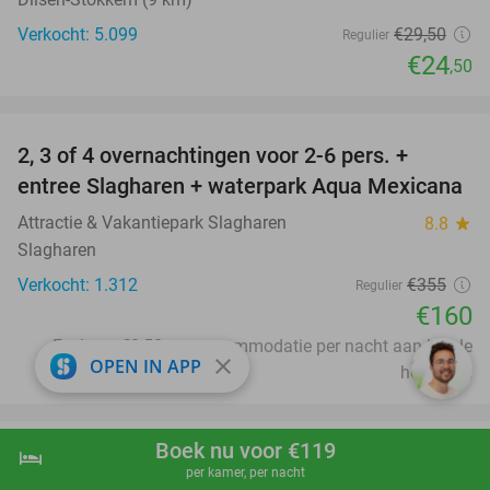
Verkocht: 5.099
€29
,50
Regulier
€24
,50
favorite_border
2, 3 of 4 overnachtingen voor 2-6 pers. +
55%
entree Slagharen + waterpark Aqua Mexicana
Attractie & Vakantiepark Slagharen
8.8
star
Slagharen
Verkocht: 1.312
€355
Regulier
€160
Excl. ca. €8,50 per accommodatie per nacht aan lokale
close
OPEN IN APP
heffingen
favorite_border
Boek nu voor €119
hotel
shopping_cart
Boek nu
navigate_next
Entree voor Het Aardbeienland + drankje,
47%
per kamer, per nacht