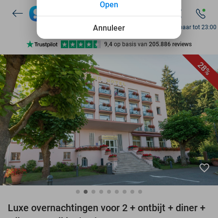
Open
7 dagen per week beschikbaar
10+ miljoen leden
Annuleer
Bereikbaar tot 23:00
9,4
op basis van
205.886 reviews
Ontdek 15.000+ deals
28%
7 dagen per week beschikbaar
10+ miljoen leden
favorite_border
Luxe overnachtingen voor 2 + ontbijt + diner +