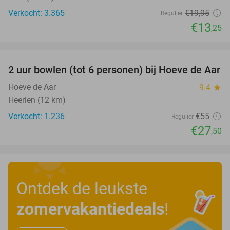
Verkocht: 3.365
€19
,95
Regulier
€13
,25
favorite_border
2 uur bowlen (tot 6 personen) bij Hoeve de Aar
50%
Hoeve de Aar
9.4
star
Heerlen (12 km)
Verkocht: 1.236
€55
Regulier
€27
,50
Ontdek de leukste
zomervakantiedeals
!