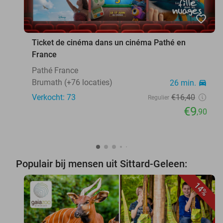
favorite_border
Ticket de cinéma dans un cinéma Pathé en
France
Pathé France
Brumath (+76 locaties)
26 min.
directions_car
Verkocht: 73
€16
,40
Regulier
€9
,90
Populair bij mensen uit Sittard-Geleen:
14%