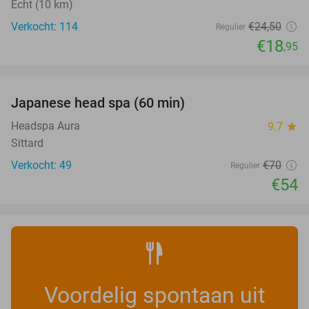
Echt (10 km)
Verkocht: 114
€24
,50
Regulier
€18
,95
favorite_border
Japanese head spa (60 min)
23%
Headspa Aura
9.7
star
Sittard
Verkocht: 49
€70
Regulier
€54
Voordelig spontaan uit