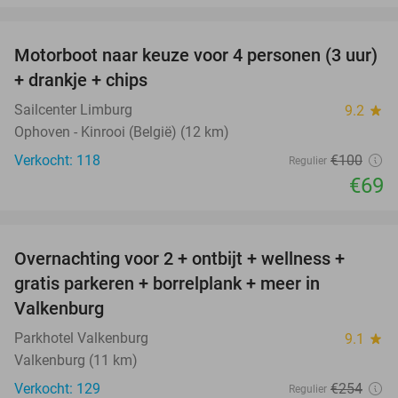
favorite_border
Motorboot naar keuze voor 4 personen (3 uur)
31%
+ drankje + chips
Sailcenter Limburg
9.2
star
Ophoven - Kinrooi (België) (12 km)
Verkocht: 118
€100
Regulier
€69
favorite_border
Overnachting voor 2 + ontbijt + wellness +
33%
gratis parkeren + borrelplank + meer in
Valkenburg
Parkhotel Valkenburg
9.1
star
Valkenburg (11 km)
Verkocht: 129
€254
Regulier