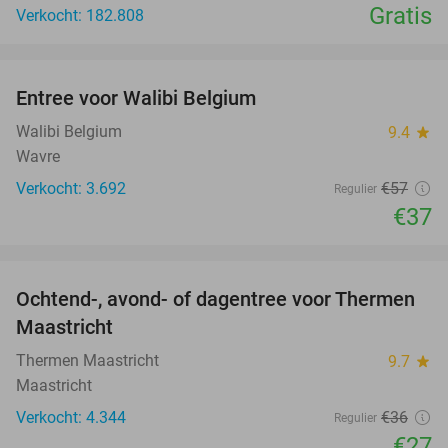
Gratis
Verkocht: 182.808
favorite_border
Entree voor Walibi Belgium
35%
Walibi Belgium
9.4
star
Wavre
Verkocht: 3.692
€57
Regulier
€37
favorite_border
Ochtend-, avond- of dagentree voor Thermen
25%
Maastricht
Thermen Maastricht
9.7
star
Maastricht
Verkocht: 4.344
€36
Regulier
€27