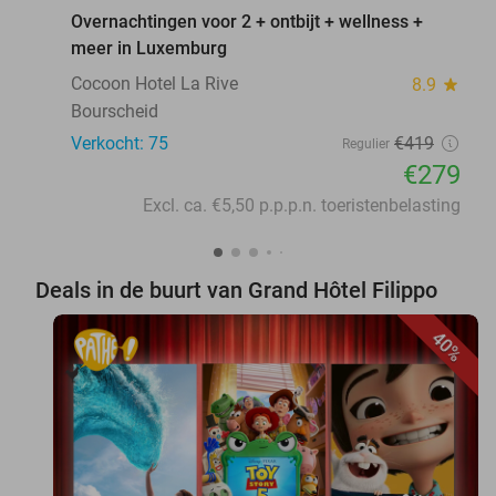
Overnachtingen voor 2 + ontbijt + wellness +
meer in Luxemburg
Cocoon Hotel La Rive
8.9
star
Bourscheid
Verkocht: 75
€419
Regulier
€279
Excl. ca. €5,50 p.p.p.n. toeristenbelasting
Deals in de buurt van Grand Hôtel Filippo
40%