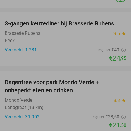
favorite_border
3-gangen keuzediner bij Brasserie Rubens
42%
Brasserie Rubens
9.5
star
Beek
Verkocht: 1.231
€43
Regulier
€24
,95
favorite_border
Dagentree voor park Mondo Verde +
25%
onbeperkt eten en drinken
Mondo Verde
8.3
star
Landgraaf (13 km)
Verkocht: 31.902
€28
,50
Regulier
€21
,50