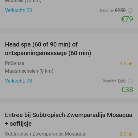
Maaseik (13 km)
Verkocht: 23
€250
Regulier
€79
favorite_border
Head spa (60 of 90 min) of
42%
ontspanningsmassage (60 min)
PriSense
9.8
star
Maasmechelen (8 km)
Verkocht: 73
€65
Regulier
€38
favorite_border
Entree bij Subtropisch Zwemparadijs Mosaqua
25%
+ softijsje
Subtropisch Zwemparadijs Mosaqua
8.2
star