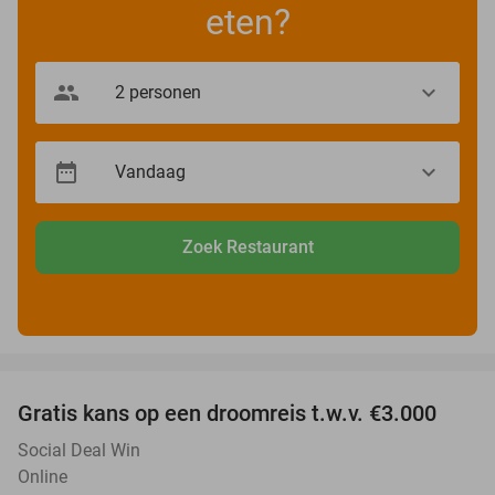
eten?
Zoek Restaurant
favorite_border
Gratis kans op een droomreis t.w.v. €3.000
Social Deal Win
Online