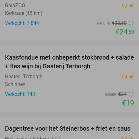
GaiaZOO
9.2
star
Kerkrade (15 km)
Verkocht: 7.844
€28
,50
Regulier
€24
,50
favorite_border
Kaasfondue met onbeperkt stokbrood + salade
44%
+ fles wijn bij Gasterij Terborgh
Gasterij Terborgh
9.4
star
Schinnen
Verkocht: 143
€34
Regulier
€19
favorite_border
Dagentree voor het Steinerbos + friet en saus
37%
Belevenispark Steinerbos
star