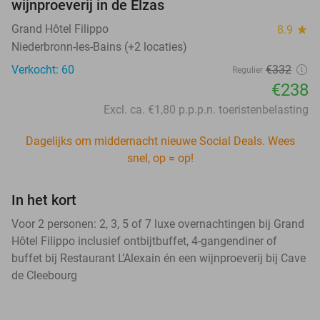
wijnproeverij in de Elzas
Grand Hôtel Filippo
8.9
star
Niederbronn-les-Bains (+2 locaties)
Verkocht: 60
€332
Regulier
€238
Excl. ca. €1,80 p.p.p.n. toeristenbelasting
Dagelijks om middernacht nieuwe Social Deals. Wees
snel, op = op!
In het kort
Voor 2 personen: 2, 3, 5 of 7 luxe overnachtingen bij Grand
Hôtel Filippo inclusief ontbijtbuffet, 4-gangendiner of
buffet bij Restaurant L’Alexain én een wijnproeverij bij Cave
de Cleebourg