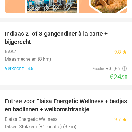
favorite_border
Indiaas 2- of 3-gangendiner à la carte +
22%
bijgerecht
RAAZ
9.8
star
Maasmechelen (8 km)
Verkocht: 146
€31
,85
Regulier
€24
,90
favorite_border
Entree voor Elaisa Energetic Wellness + badjas
34%
en badlinnen + welkomstdrankje
Elaisa Energetic Wellness
9.7
star
Dilsen-Stokkem (+1 locatie) (8 km)