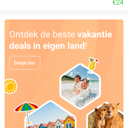
€24
Ontdek de beste
vakantie
deals in eigen land
!
Bekijk hier