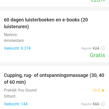
favorite_border
100%
60 dagen luisterboeken en e-books (20
luisteruren)
Nextory
Amsterdam
Verkocht: 6.374
€24
Regulier
Gratis
favorite_border
Cupping, rug- of ontspanningsmassage (30, 40
60%
of 60 min)
Praktijk You Sound
10.0
star
Sittard
Verkocht: 144
€60
Regulier