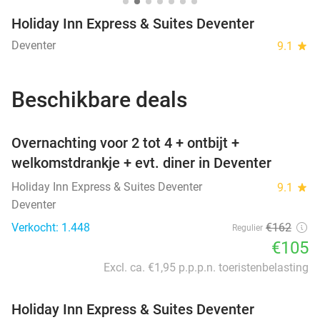
Holiday Inn Express & Suites Deventer
Deventer
9.1
star
Beschikbare deals
favorite_border
Overnachting voor 2 tot 4 + ontbijt +
welkomstdrankje + evt. diner in Deventer
Holiday Inn Express & Suites Deventer
9.1
star
Deventer
Verkocht: 1.448
€162
Regulier
€105
Excl. ca. €1,95 p.p.p.n. toeristenbelasting
Holiday Inn Express & Suites Deventer