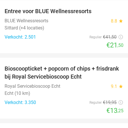
Entree voor BLUE Wellnessresorts
48%
BLUE Wellnessresorts
8.8
star
Sittard (+4 locaties)
Verkocht: 2.501
€41
,50
Regulier
€21
,50
favorite_border
Bioscoopticket + popcorn of chips + frisdrank
34%
bij Royal Servicebioscoop Echt
Royal Servicebioscoop Echt
9.1
star
Echt (10 km)
Verkocht: 3.350
€19
,95
Regulier
€13
,25
favorite_border