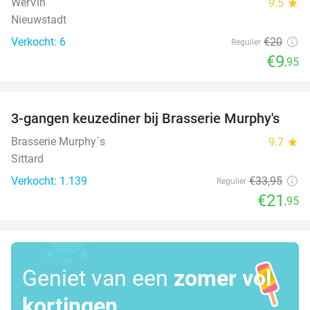
WerVin
9.5
star
Nieuwstadt
Verkocht: 6
€20
Regulier
€9
,95
favorite_border
3-gangen keuzediner bij Brasserie Murphy's
35%
Brasserie Murphy´s
9.7
star
Sittard
Verkocht: 1.139
€33
,95
Regulier
€21
,95
Geniet van een
zomer vol
kortingen