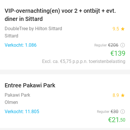
VIP-overnachting(en) voor 2 + ontbijt + evt.
33%
diner in Sittard
DoubleTree by Hilton Sittard
9.5
star
Sittard
Verkocht: 1.086
€206
Regulier
€139
Excl. ca. €5,75 p.p.p.n. toeristenbelasting
favorite_border
Entree Pakawi Park
28%
Pakawi Park
8.9
star
Olmen
Verkocht: 11.805
€30
Regulier
€21
,50
favorite_border