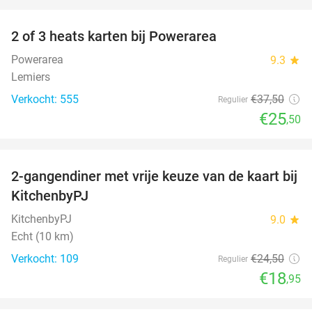
favorite_border
2 of 3 heats karten bij Powerarea
32%
Powerarea
9.3
star
Lemiers
Verkocht: 555
€37
,50
Regulier
€25
,50
favorite_border
2-gangendiner met vrije keuze van de kaart bij
23%
KitchenbyPJ
KitchenbyPJ
9.0
star
Echt (10 km)
Verkocht: 109
€24
,50
Regulier
€18
,95
favorite_border