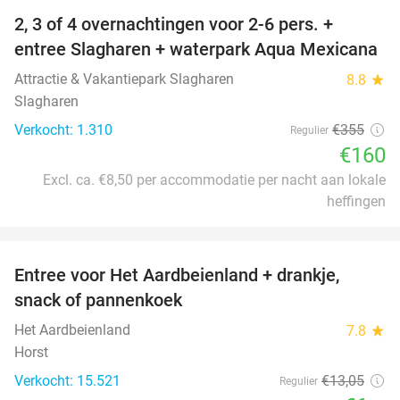
2, 3 of 4 overnachtingen voor 2-6 pers. +
55%
entree Slagharen + waterpark Aqua Mexicana
Attractie & Vakantiepark Slagharen
8.8
star
Slagharen
Verkocht: 1.310
€355
Regulier
€160
Excl. ca. €8,50 per accommodatie per nacht aan lokale
heffingen
favorite_border
Entree voor Het Aardbeienland + drankje,
47%
snack of pannenkoek
Het Aardbeienland
7.8
star
Horst
Verkocht: 15.521
€13
,05
Regulier