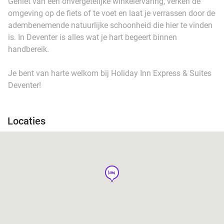
Geniet van een onvergetelijke winkelervaring, verken de
omgeving op de fiets of te voet en laat je verrassen door de
adembenemende natuurlijke schoonheid die hier te vinden
is. In Deventer is alles wat je hart begeert binnen
handbereik.
Je bent van harte welkom bij Holiday Inn Express & Suites
Deventer!
Locaties
hotel