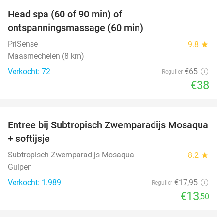
Head spa (60 of 90 min) of
42%
ontspanningsmassage (60 min)
PriSense
9.8
star
Maasmechelen (8 km)
Verkocht: 72
€65
Regulier
€38
favorite_border
Entree bij Subtropisch Zwemparadijs Mosaqua
25%
+ softijsje
Subtropisch Zwemparadijs Mosaqua
8.2
star
Gulpen
Verkocht: 1.989
€17
,95
Regulier
€13
,50
favorite_border