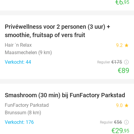
€6
,95
favorite_border
Privéwellness voor 2 personen (3 uur) +
49%
smoothie, fruitsap of vers fruit
Hair ´n Relax
9.2
star
Maasmechelen (9 km)
Verkocht: 44
€175
Regulier
€89
favorite_border
Smashroom (30 min) bij FunFactory Parkstad
47%
FunFactory Parkstad
9.0
star
Brunssum (8 km)
Verkocht: 176
€56
Regulier
€29
,95