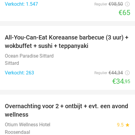
Verkocht: 1.547
€98
,50
Regulier
€65
favorite_border
All-You-Can-Eat Koreaanse barbecue (3 uur) +
21%
wokbuffet + sushi + teppanyaki
Ocean Paradise Sittard
Sittard
Verkocht: 263
€44
,34
Regulier
€34
,95
favorite_border
Overnachting voor 2 + ontbijt + evt. een avond
21%
wellness
Otium Wellness Hotel
9.5
star
Roosendaal