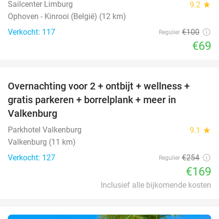
Sailcenter Limburg
9.2
star
Ophoven - Kinrooi (België) (12 km)
Verkocht: 117
€100
Regulier
€69
favorite_border
Overnachting voor 2 + ontbijt + wellness +
33%
gratis parkeren + borrelplank + meer in
Valkenburg
Parkhotel Valkenburg
9.1
star
Valkenburg (11 km)
Verkocht: 127
€254
Regulier
€169
Inclusief alle bijkomende kosten