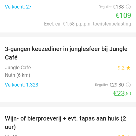
Verkocht: 27
€138
Regulier
€109
Excl. ca. €1,58 p.p.p.n. toeristenbelasting
favorite_border
3-gangen keuzediner in junglesfeer bij Jungle
21%
Café
Jungle Café
9.2
star
Nuth (6 km)
Verkocht: 1.323
€29
,80
Regulier
€23
,50
favorite_border
Wijn- of bierproeverij + evt. tapas aan huis (2
50%
uur)