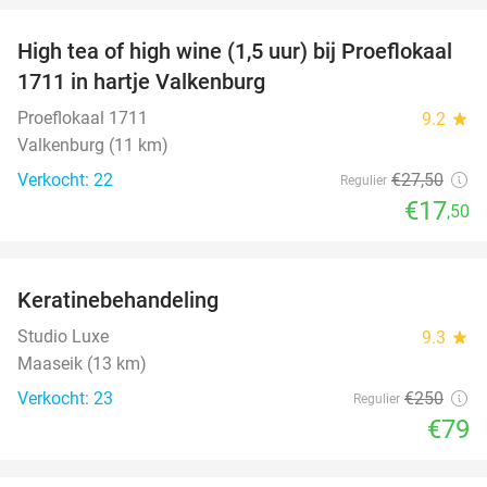
High tea of high wine (1,5 uur) bij Proeflokaal
36%
1711 in hartje Valkenburg
Proeflokaal 1711
9.2
star
Valkenburg (11 km)
Verkocht: 22
€27
,50
Regulier
€17
,50
favorite_border
Keratinebehandeling
68%
Studio Luxe
9.3
star
Maaseik (13 km)
Verkocht: 23
€250
Regulier
€79
favorite_border