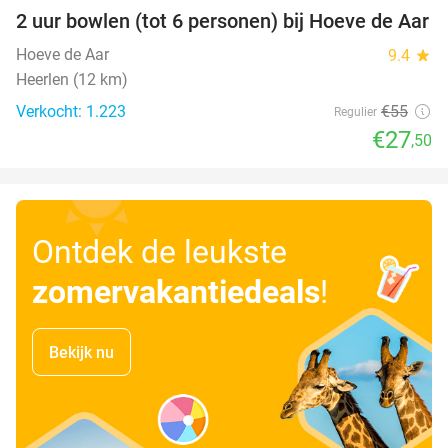
2 uur bowlen (tot 6 personen) bij Hoeve de Aar
50%
Hoeve de Aar
9.4
star
Heerlen (12 km)
Verkocht: 1.223
€55
Regulier
€27
,50
Ontdek de leukste
zomervakantiedeals
!
Bekijk nu