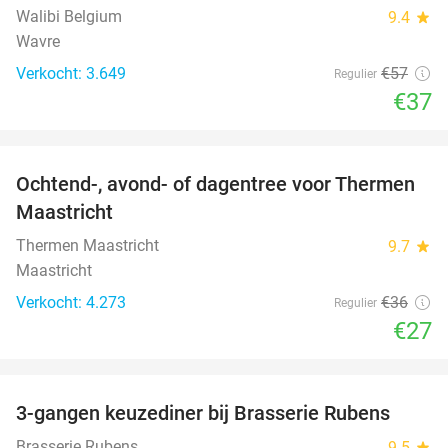
Walibi Belgium
9.4
star
Wavre
Verkocht: 3.649
€57
Regulier
€37
favorite_border
Ochtend-, avond- of dagentree voor Thermen
25%
Maastricht
Thermen Maastricht
9.7
star
Maastricht
Verkocht: 4.273
€36
Regulier
€27
favorite_border
3-gangen keuzediner bij Brasserie Rubens
42%
Brasserie Rubens
9.5
star