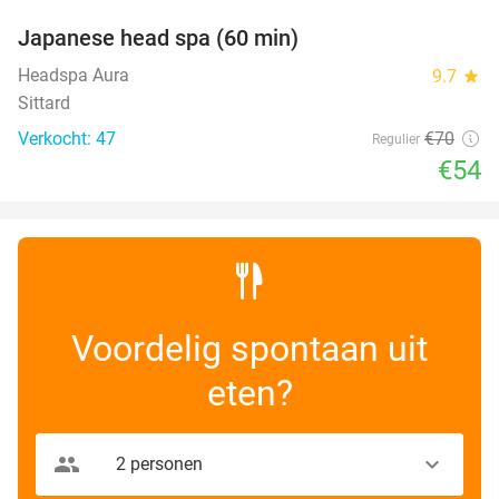
Japanese head spa (60 min)
23%
Headspa Aura
9.7
star
Sittard
Verkocht: 47
€70
Regulier
€54
Voordelig spontaan uit
eten?