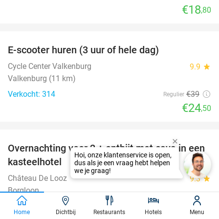
€18
,80
favorite_border
E-scooter huren (3 uur of hele dag)
37%
Cycle Center Valkenburg
9.9
star
Valkenburg (11 km)
Verkocht: 314
€39
Regulier
€24
,50
favorite_border
Overnachting voor 2 + ontbijt met cava in een
48%
kasteelhotel
Château De Looz
9.3
star
Borgloon
Verkocht: 130
€180
Regulier
Home
Dichtbij
Restaurants
Hotels
Menu