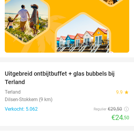
favorite_border
Uitgebreid ontbijtbuffet + glas bubbels bij
17%
Terland
Terland
9.9
star
Dilsen-Stokkem (9 km)
Verkocht: 5.062
€29
,50
Regulier
€24
,50
favorite_border