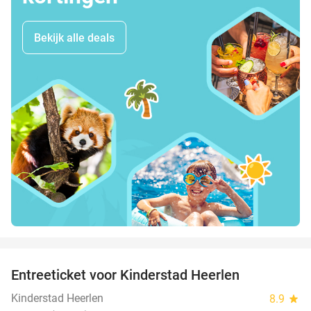
Bekijk alle deals
favorite_border
Entreeticket voor Kinderstad Heerlen
32%
Kinderstad Heerlen
8.9
star