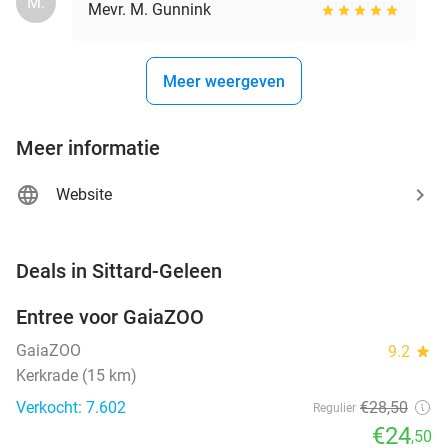
M.
Mevr. M. Gunnink
Meer weergeven
Meer informatie
Website
favorite_border
Deals in Sittard-Geleen
Entree voor GaiaZOO
14%
GaiaZOO
9.2
star
Kerkrade (15 km)
Verkocht: 7.602
€28
,50
Regulier
€24
,50