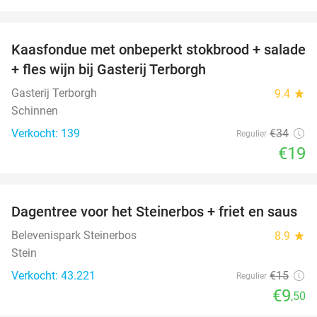
favorite_border
Kaasfondue met onbeperkt stokbrood + salade
44%
+ fles wijn bij Gasterij Terborgh
Gasterij Terborgh
9.4
star
Schinnen
Verkocht: 139
€34
Regulier
€19
favorite_border
Dagentree voor het Steinerbos + friet en saus
37%
Belevenispark Steinerbos
8.9
star
Stein
Verkocht: 43.221
€15
Regulier
€9
,50