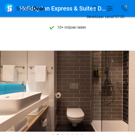
Ontdek 15.000+ deals

Holiday Inn Express & Suites Deventer
7 dagen per week beschikbaar
Bereikbaar vanaf 07:00
10+ miljoen leden
9,4
op basis van
205.790 reviews
Ontdek 15.000+ deals
7 dagen per week beschikbaar
10+ miljoen leden