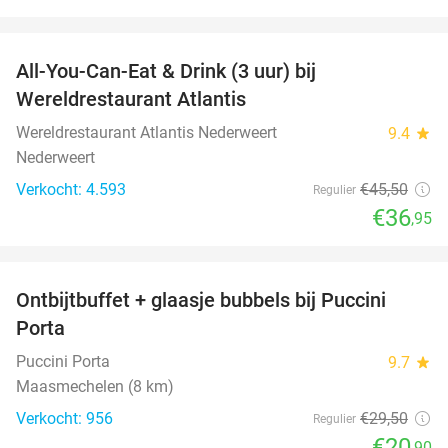
favorite_border
All-You-Can-Eat & Drink (3 uur) bij
19%
Wereldrestaurant Atlantis
Wereldrestaurant Atlantis Nederweert
9.4
star
Nederweert
Verkocht: 4.593
€45
,50
Regulier
€36
,95
favorite_border
Ontbijtbuffet + glaasje bubbels bij Puccini
29%
Porta
Puccini Porta
9.7
star
Maasmechelen (8 km)
Verkocht: 956
€29
,50
Regulier
€20
,90