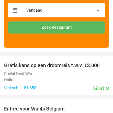
Zoek Restaurant
favorite_border
Gratis kans op een droomreis t.w.v. €3.000
Social Deal Win
Online
Gratis
Verkocht: 181.658
favorite_border
Entree voor Walibi Belgium
35%