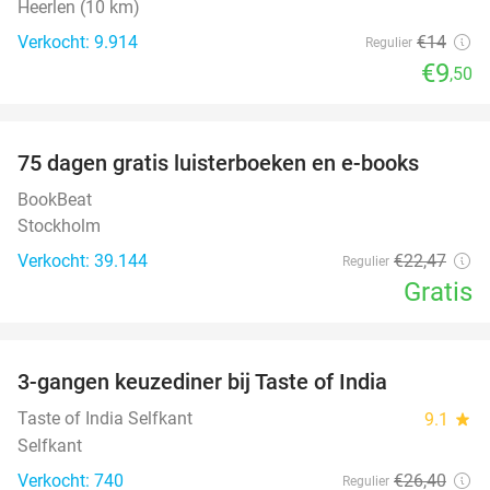
Heerlen (10 km)
Verkocht: 9.914
€14
Regulier
€9
,50
favorite_border
100%
75 dagen gratis luisterboeken en e-books
BookBeat
Stockholm
Verkocht: 39.144
€22
,47
Regulier
Gratis
favorite_border
3-gangen keuzediner bij Taste of India
29%
Taste of India Selfkant
9.1
star
Selfkant
Verkocht: 740
€26
,40
Regulier