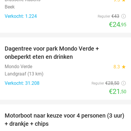
Beek
Verkocht: 1.224
€43
Regulier
€24
,95
favorite_border
Dagentree voor park Mondo Verde +
25%
onbeperkt eten en drinken
Mondo Verde
8.3
star
Landgraaf (13 km)
Verkocht: 31.208
€28
,50
Regulier
€21
,50
favorite_border
Motorboot naar keuze voor 4 personen (3 uur)
31%
+ drankje + chips