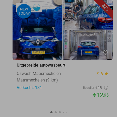
32%
NEW
TODAY
favorite_border
Uitgebreide autowasbeurt
Ozwash Maasmechelen
9.6
star
Maasmechelen (9 km)
Verkocht: 131
€19
Regulier
€12
,95