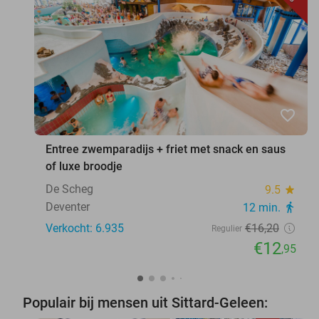
favorite_border
Entree zwemparadijs + friet met snack en saus
of luxe broodje
De Scheg
9.5
star
Deventer
12 min.
directions_walk
Verkocht: 6.935
€16
,20
Regulier
€12
,95
Populair bij mensen uit Sittard-Geleen: