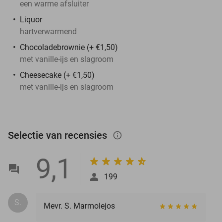
een warme afsluiter
Liquor
hartverwarmend
Chocoladebrownie (+ €1,50)
met vanille-ijs en slagroom
Cheesecake (+ €1,50)
met vanille-ijs en slagroom
Selectie van recensies
info_outlined
9,1
199
S.
Mevr. S. Marmolejos