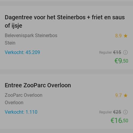
favorite_border
Dagentree voor het Steinerbos + friet en saus
37%
of ijsje
Belevenispark Steinerbos
8.9
star
Stein
Verkocht: 45.209
€15
Regulier
€9
,50
favorite_border
Entree ZooParc Overloon
34%
ZooParc Overloon
9.7
star
Overloon
Verkocht: 1.110
€25
Regulier
€16
,50
favorite_border