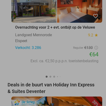
favorite_border
Overnachting voor 2 + evt. ontbijt op de Veluwe
Landgoed Mennorode
9.2
star
Elspeet
Verkocht: 3.286
€130
Regulier
€64
Excl. ca. €2,50 p.p.p.n. toeristenbelasting
Deals in de buurt van Holiday Inn Express
& Suites Deventer
20%