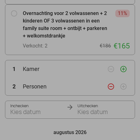
Overnachting voor 2 volwassenen + 2
11%
kinderen OF 3 volwassenen in een
family suite room + ontbijt + parkeren
+ welkomstdrankje
€165
Verkocht: 2
€186
remove_circle_outline
add_circle_outline
1
Kamer
remove_circle_outline
add_circle_outline
2
Personen
Inchecken
Uitchecken
Kies datum
Kies datum
augustus 2026