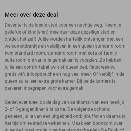
Meer over deze deal
Deventer is de ideale stad voor een nachtje weg. Neem je
geliefde of kind(eren) mee naar deze gezellige stad en
ontdek het zelf! Jullie worden hartelijk ontvangen met een
welkomstdrankje en verblijven in een queen standard room,
twin standard room, standard room met sofa of family
suite room die van alle gemakken is voorzien. Zo hebben
jullie een comfortabel twin of queen bed, flatscreen-tv,
gratis wifi, inloopdouche en nog veel meer. Of verblijf in de
queen suite, een extra grote kamer. Bij beide kamers is
parkeren inbegrepen voor extra gemak!
Geniet eventueel op de dag van aankomst van een heerlijk
2- of 3-gangendiner à la carte. De volgende ochtend
genieten jullie van een uitgebreid ontbijtbuffet en daarna is
het tijd om te stad te verkennen. Maak een boottocht over
rivier de IJssel, struin over het historische plein De Brink of