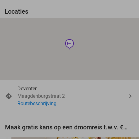
Locaties
hotel
Deventer
Maagdenburgstraat 2
Routebeschrijving
Maak gratis kans op een droomreis t.w.v. €3.000!