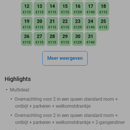
12
13
14
15
16
17
18
€115
€115
€115
€115
€129
€140
€115
19
20
21
22
23
24
25
€115
€115
€115
€115
€129
€140
€115
26
27
28
29
30
31
€115
€115
€115
€115
€129
€140
Meer weergeven
Highlights
Multideal:
Overnachting voor 2 in een queen standard room +
ontbijt + parkeren + welkomstdrankje
Overnachting voor 2 in een queen standard room +
ontbijt + parkeren + welkomstdrankje + 2-gangendiner