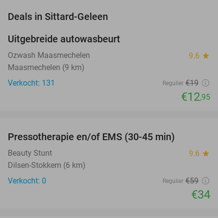
favorite_border
Deals in Sittard-Geleen
Uitgebreide autowasbeurt
32%
NEW
TODAY
Ozwash Maasmechelen
9.6
star
Maasmechelen (9 km)
Verkocht: 131
€19
Regulier
€12
,95
favorite_border
Pressotherapie en/of EMS (30-45 min)
42%
NEW
TODAY
Beauty Stunt
9.6
star
Dilsen-Stokkem (6 km)
Verkocht: 0
€59
Regulier
€34