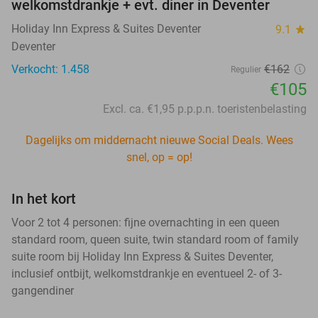
welkomstdrankje + evt. diner in Deventer
Holiday Inn Express & Suites Deventer
9.1
star
Deventer
Verkocht: 1.458
€162
Regulier
€105
Excl. ca. €1,95 p.p.p.n. toeristenbelasting
Dagelijks om middernacht nieuwe Social Deals. Wees
snel, op = op!
In het kort
Voor 2 tot 4 personen: fijne overnachting in een queen
standard room, queen suite, twin standard room of family
suite room bij Holiday Inn Express & Suites Deventer,
inclusief ontbijt, welkomstdrankje en eventueel 2- of 3-
gangendiner