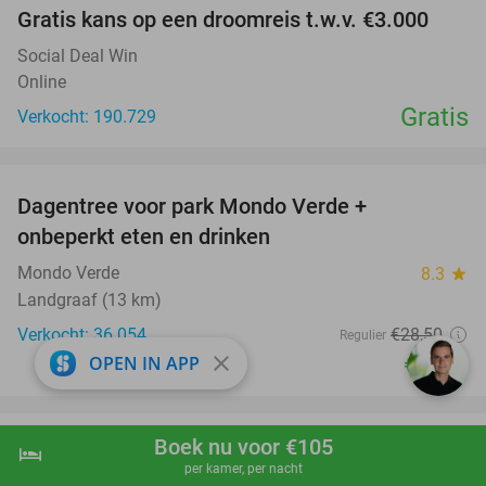
Gratis kans op een droomreis t.w.v. €3.000
Social Deal Win
Online
Gratis
Verkocht: 190.729
favorite_border
Dagentree voor park Mondo Verde +
25%
onbeperkt eten en drinken
Mondo Verde
8.3
star
Landgraaf (13 km)
Verkocht: 36.054
€28
,50
Regulier
€21
close
OPEN IN APP
,50
favorite_border
Boek nu voor €105
Entree voor GaiaZOO
hotel
shopping_cart
Boek nu
navigate_next
14%
per kamer, per nacht