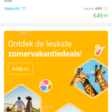
Beek
Verkocht: 17
€89
Regulier
€49
,95
Ontdek de leukste
zomervakantiedeals
!
Bekijk nu