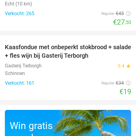
Echt (10 km)
Verkocht: 265
€45
Regulier
€27
,50
favorite_border
Kaasfondue met onbeperkt stokbrood + salade
44%
+ fles wijn bij Gasterij Terborgh
Gasterij Terborgh
9.4
star
Schinnen
Verkocht: 161
€34
Regulier
€19
Win gratis