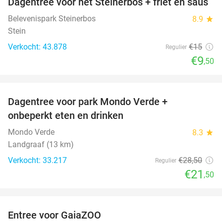
Dagentree voor het Steinerbos + friet en saus
37%
Belevenispark Steinerbos
8.9
star
Stein
Verkocht: 43.878
€15
Regulier
€9
,50
favorite_border
Dagentree voor park Mondo Verde +
25%
onbeperkt eten en drinken
Mondo Verde
8.3
star
Landgraaf (13 km)
Verkocht: 33.217
€28
,50
Regulier
€21
,50
favorite_border
Entree voor GaiaZOO
14%