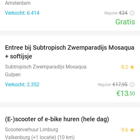
Amsterdam
Verkocht: 6.414
€24
Regulier
Gratis
favorite_border
Entree bij Subtropisch Zwemparadijs Mosaqua
25%
+ softijsje
Subtropisch Zwemparadijs Mosaqua
8.2
star
Gulpen
Verkocht: 2.352
€17
,95
Regulier
€13
,50
favorite_border
(E-)scooter of e-bike huren (hele dag)
25%
Scooterverhuur Limburg
9.6
star
Valkenburg (+1 locatie) (10 km)