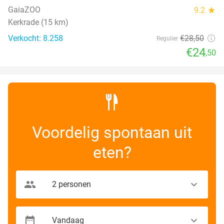
GaiaZOO
9.2
star
Kerkrade (15 km)
Verkocht: 8.258
€28
,50
Regulier
€24
,50
Voordelig spontaan uit
eten?