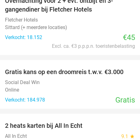
Overnachting voor 2 + evt. ontbijt en 3-
gangendiner bij Fletcher Hotels
Fletcher Hotels
Sittard (+ meerdere locaties)
€45
Verkocht: 18.152
Excl. ca. €3 p.p.p.n. toeristenbelasting
favorite_border
Gratis kans op een droomreis t.w.v. €3.000
Social Deal Win
Online
Gratis
Verkocht: 184.978
favorite_border
2 heats karten bij All In Echt
39%
All In Echt
9.1
star