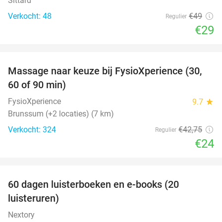
Sittard
Verkocht: 48
€49
Regulier
€29
favorite_border
Massage naar keuze bij FysioXperience (30,
44%
60 of 90 min)
FysioXperience
9.7
star
Brunssum (+2 locaties) (7 km)
Verkocht: 324
€42
,75
Regulier
€24
favorite_border
100%
60 dagen luisterboeken en e-books (20
luisteruren)
Nextory