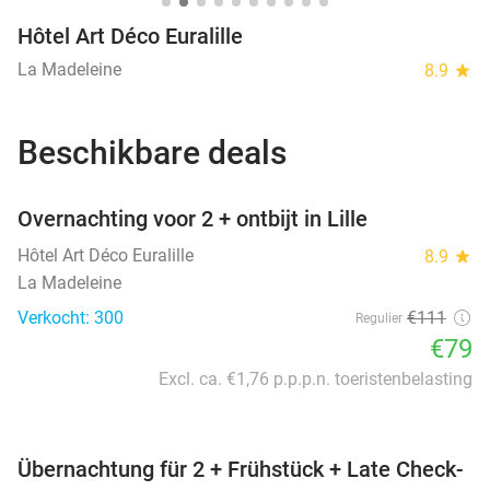
Hôtel Art Déco Euralille
La Madeleine
8.9
star
Beschikbare deals
favorite_border
Overnachting voor 2 + ontbijt in Lille
Hôtel Art Déco Euralille
8.9
star
La Madeleine
Verkocht: 300
€111
Regulier
€79
Excl. ca. €1,76 p.p.p.n. toeristenbelasting
favorite_border
Übernachtung für 2 + Frühstück + Late Check-