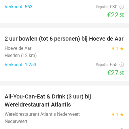
Verkocht: 563
€30
Regulier
€22
,50
favorite_border
2 uur bowlen (tot 6 personen) bij Hoeve de Aar
50%
Hoeve de Aar
9.4
star
Heerlen (12 km)
Verkocht: 1.253
€55
Regulier
€27
,50
favorite_border
All-You-Can-Eat & Drink (3 uur) bij
19%
Wereldrestaurant Atlantis
Wereldrestaurant Atlantis Nederweert
9.4
star
Nederweert