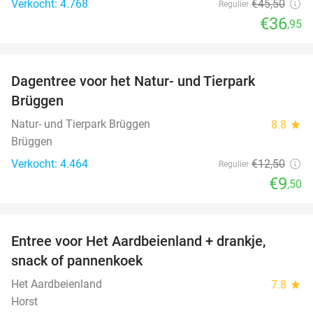
Verkocht: 4.768
€45
,50
Regulier
€36
,95
favorite_border
Dagentree voor het Natur- und Tierpark
24%
Brüggen
Natur- und Tierpark Brüggen
8.8
star
Brüggen
Verkocht: 4.464
€12
,50
Regulier
€9
,50
favorite_border
Entree voor Het Aardbeienland + drankje,
47%
snack of pannenkoek
Het Aardbeienland
7.8
star
Horst