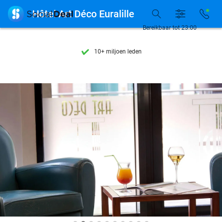
Ontdek 15.000+ deals

Hôtel Art Déco Euralille
7 dagen per week beschikbaar
Bereikbaar tot 23:00
10+ miljoen leden
9,4
op basis van
206.084 reviews
Ontdek 15.000+ deals
7 dagen per week beschikbaar
10+ miljoen leden