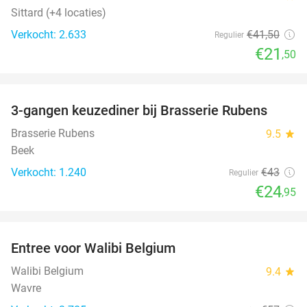
Sittard (+4 locaties)
Verkocht: 2.633
€41
,50
Regulier
€21
,50
favorite_border
3-gangen keuzediner bij Brasserie Rubens
42%
Brasserie Rubens
9.5
star
Beek
Verkocht: 1.240
€43
Regulier
€24
,95
favorite_border
Entree voor Walibi Belgium
35%
Walibi Belgium
9.4
star
Wavre