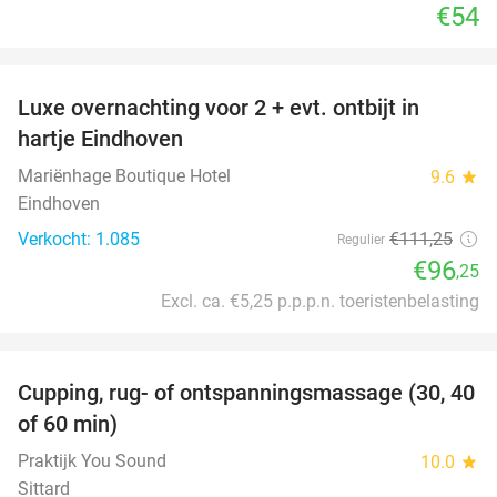
€54
favorite_border
Luxe overnachting voor 2 + evt. ontbijt in
14%
hartje Eindhoven
Mariënhage Boutique Hotel
9.6
star
Eindhoven
Verkocht: 1.085
€111
,25
Regulier
€96
,25
Excl. ca. €5,25 p.p.p.n. toeristenbelasting
favorite_border
Cupping, rug- of ontspanningsmassage (30, 40
60%
of 60 min)
Praktijk You Sound
10.0
star
Sittard