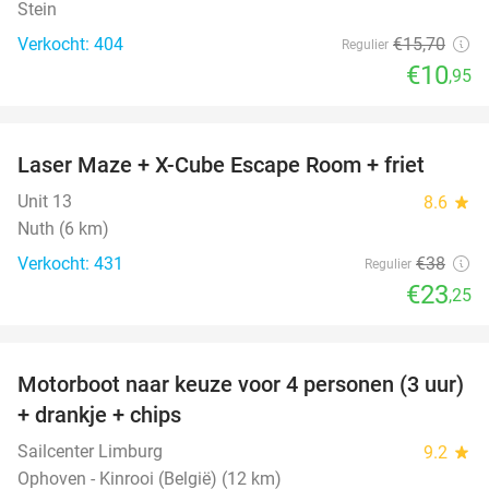
Stein
Verkocht: 404
€15
,70
Regulier
€10
,95
favorite_border
Laser Maze + X-Cube Escape Room + friet
39%
Unit 13
8.6
star
Nuth (6 km)
Verkocht: 431
€38
Regulier
€23
,25
favorite_border
Motorboot naar keuze voor 4 personen (3 uur)
31%
+ drankje + chips
Sailcenter Limburg
9.2
star
Ophoven - Kinrooi (België) (12 km)