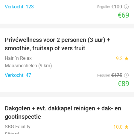
Verkocht: 123
€100
Regulier
€69
favorite_border
Privéwellness voor 2 personen (3 uur) +
49%
smoothie, fruitsap of vers fruit
Hair ´n Relax
9.2
star
Maasmechelen (9 km)
Verkocht: 47
€175
Regulier
€89
favorite_border
Dakgoten + evt. dakkapel reinigen + dak- en
41%
gootinspectie
SBG Facility
10.0
star