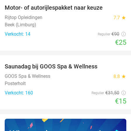
Motor- of autorijlespakket naar keuze
72%
Rijtop Opleidingen
7.7
star
Beek (Limburg)
Verkocht: 14
€90
Regulier
€25
favorite_border
Saunadag bij GOOS Spa & Wellness
52%
NEW
TODAY
GOOS Spa & Wellness
8.8
star
Posterholt
Verkocht: 160
€31
,50
Regulier
€15