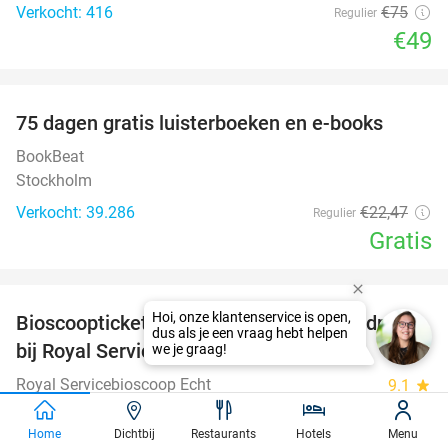
Verkocht: 416
€75
Regulier
€49
favorite_border
100%
75 dagen gratis luisterboeken en e-books
BookBeat
Stockholm
Verkocht: 39.286
€22
,47
Regulier
Gratis
favorite_border
Bioscoopticket + popcorn of chips + frisdrank
34%
bij Royal Servicebioscoop Echt
Royal Servicebioscoop Echt
9.1
star
Echt (10 km)
Home
Dichtbij
Restaurants
Hotels
Menu
Verkocht: 3.397
€19
,95
Regulier