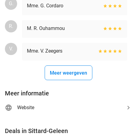
G.
Mme. G. Cordaro
R.
M. R. Ouhammou
V.
Mme. V. Zeegers
Meer weergeven
Meer informatie
Website
favorite_border
Deals in Sittard-Geleen