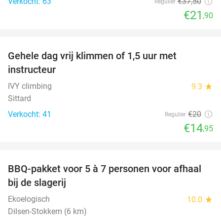
Verkocht: 63
€37
,50
Regulier
€21
,90
favorite_border
Gehele dag vrij klimmen of 1,5 uur met
25%
instructeur
IVY climbing
9.3
star
Sittard
Verkocht: 41
€20
Regulier
€14
,95
favorite_border
BBQ-pakket voor 5 à 7 personen voor afhaal
35%
bij de slagerij
Ekoelogisch
10.0
star
Dilsen-Stokkem (6 km)