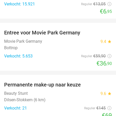
Verkocht: 15.921
€13
,05
Regulier
€6
,95
favorite_border
Entree voor Movie Park Germany
38%
Movie Park Germany
9.4
star
Bottrop
Verkocht: 5.653
€59
,90
Regulier
€36
,90
favorite_border
Permanente make-up naar keuze
52%
Beauty Stunt
9.6
star
Dilsen-Stokkem (6 km)
Verkocht: 21
€145
Regulier
€69