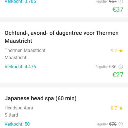
Verkocht: 3.785
€57
Regulier
€37
favorite_border
Ochtend-, avond- of dagentree voor Thermen
25%
Maastricht
Thermen Maastricht
9.7
star
Maastricht
Verkocht: 4.476
€36
Regulier
€27
favorite_border
Japanese head spa (60 min)
23%
Headspa Aura
9.7
star
Sittard
Verkocht: 50
€70
Regulier