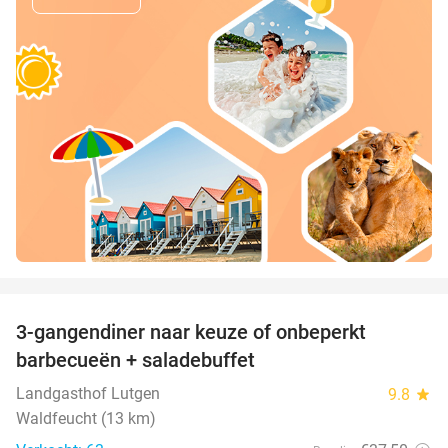
favorite_border
3-gangendiner naar keuze of onbeperkt
42%
barbecueën + saladebuffet
Landgasthof Lutgen
9.8
star
Waldfeucht (13 km)