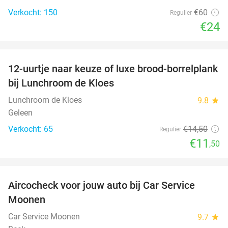
Verkocht: 150
€60
Regulier
€24
favorite_border
12-uurtje naar keuze of luxe brood-borrelplank
21%
bij Lunchroom de Kloes
Lunchroom de Kloes
9.8
star
Geleen
Verkocht: 65
€14
,50
Regulier
€11
,50
favorite_border
Aircocheck voor jouw auto bij Car Service
44%
Moonen
Car Service Moonen
9.7
star