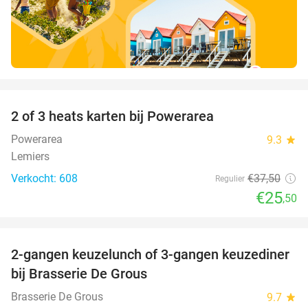
favorite_border
2 of 3 heats karten bij Powerarea
32%
Powerarea
9.3
star
Lemiers
Verkocht: 608
€37
,50
Regulier
€25
,50
favorite_border
2-gangen keuzelunch of 3-gangen keuzediner
30%
bij Brasserie De Grous
Brasserie De Grous
9.7
star