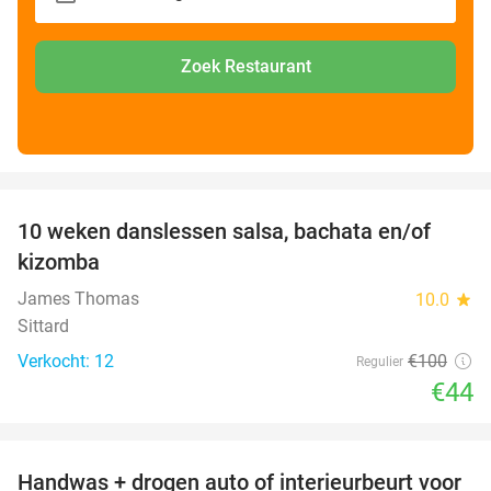
Zoek Restaurant
favorite_border
10 weken danslessen salsa, bachata en/of
56%
kizomba
James Thomas
10.0
star
Sittard
Verkocht: 12
€100
Regulier
€44
favorite_border
Handwas + drogen auto of interieurbeurt voor
53%