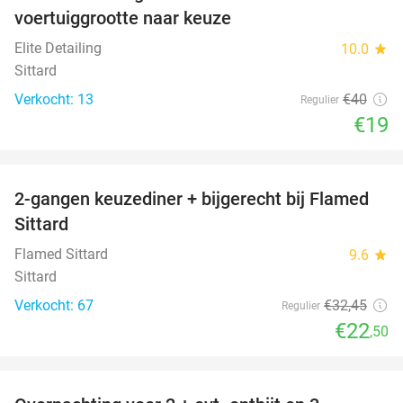
voertuiggrootte naar keuze
Elite Detailing
10.0
star
Sittard
Verkocht: 13
€40
Regulier
€19
favorite_border
2-gangen keuzediner + bijgerecht bij Flamed
31%
Sittard
Flamed Sittard
9.6
star
Sittard
Verkocht: 67
€32
,45
Regulier
€22
,50
favorite_border