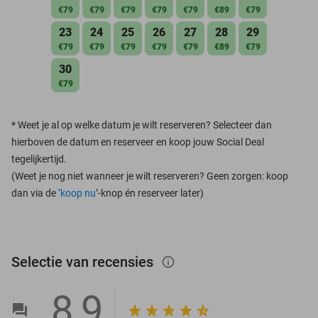
€79
€79
€79
€79
€79
€89
€79
23
24
25
26
27
28
29
€79
€79
€79
€79
€79
€89
€79
30
€79
*
Weet je al op welke datum je wilt reserveren? Selecteer dan
hierboven de datum en reserveer en koop jouw Social Deal
tegelijkertijd.
(Weet je nog niet wanneer je wilt reserveren? Geen zorgen: koop
dan via de ‘
koop nu
’-knop én reserveer later)
Selectie van recensies
info_outlined
8,9