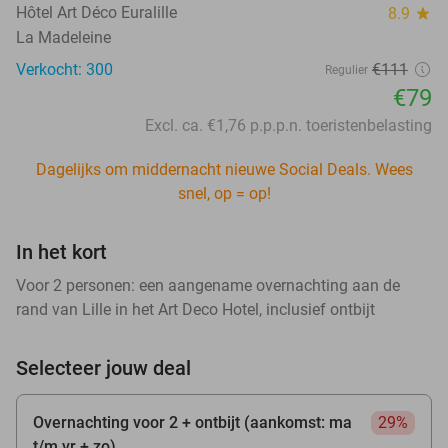
Hôtel Art Déco Euralille
8.9
star
La Madeleine
Verkocht: 300
€111
Regulier
€79
Excl. ca. €1,76 p.p.p.n. toeristenbelasting
Dagelijks om middernacht nieuwe Social Deals. Wees
snel, op = op!
In het kort
Voor 2 personen: een aangename overnachting aan de
rand van Lille in het Art Deco Hotel, inclusief ontbijt
Selecteer jouw deal
Overnachting voor 2 + ontbijt (aankomst: ma
29%
t/m vr + zo)