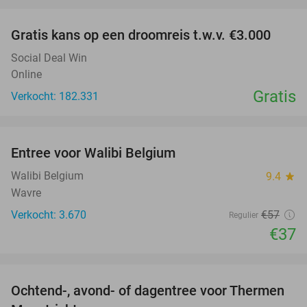
favorite_border
Gratis kans op een droomreis t.w.v. €3.000
Social Deal Win
Online
Gratis
Verkocht: 182.331
favorite_border
Entree voor Walibi Belgium
35%
Walibi Belgium
9.4
star
Wavre
Verkocht: 3.670
€57
Regulier
€37
favorite_border
Ochtend-, avond- of dagentree voor Thermen
25%