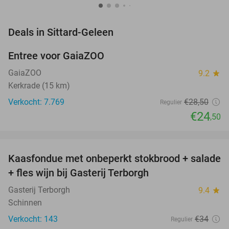
favorite_border
Deals in Sittard-Geleen
Entree voor GaiaZOO
14%
GaiaZOO
9.2
star
Kerkrade (15 km)
Verkocht: 7.769
€28
,50
Regulier
€24
,50
favorite_border
Kaasfondue met onbeperkt stokbrood + salade
44%
+ fles wijn bij Gasterij Terborgh
Gasterij Terborgh
9.4
star
Schinnen
Verkocht: 143
€34
Regulier