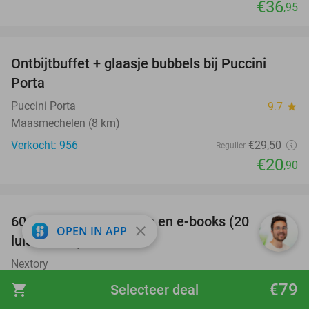
€36
,95
favorite_border
Ontbijtbuffet + glaasje bubbels bij Puccini
29%
Porta
Puccini Porta
9.7
star
Maasmechelen (8 km)
Verkocht: 956
€29
,50
Regulier
€20
,90
favorite_border
100%
60 dagen luisterboeken en e-books (20
close
OPEN IN APP
luisteruren)
Nextory
Amsterdam
€79
shopping_cart
Selecteer deal
Verkocht: 6.382
€24
Regulier