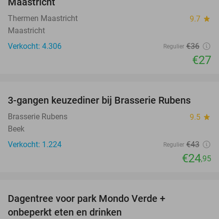
Maastricht
Thermen Maastricht
9.7
star
Maastricht
Verkocht: 4.306
€36
Regulier
€27
favorite_border
3-gangen keuzediner bij Brasserie Rubens
42%
Brasserie Rubens
9.5
star
Beek
Verkocht: 1.224
€43
Regulier
€24
,95
favorite_border
Dagentree voor park Mondo Verde +
25%
onbeperkt eten en drinken