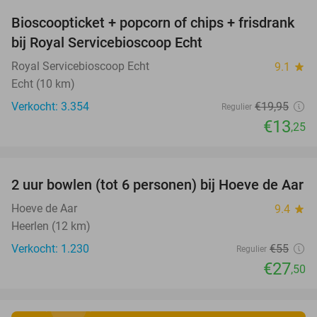
Bioscoopticket + popcorn of chips + frisdrank
34%
bij Royal Servicebioscoop Echt
Royal Servicebioscoop Echt
9.1
star
Echt (10 km)
Verkocht: 3.354
€19
,95
Regulier
€13
,25
favorite_border
2 uur bowlen (tot 6 personen) bij Hoeve de Aar
50%
Hoeve de Aar
9.4
star
Heerlen (12 km)
Verkocht: 1.230
€55
Regulier
€27
,50