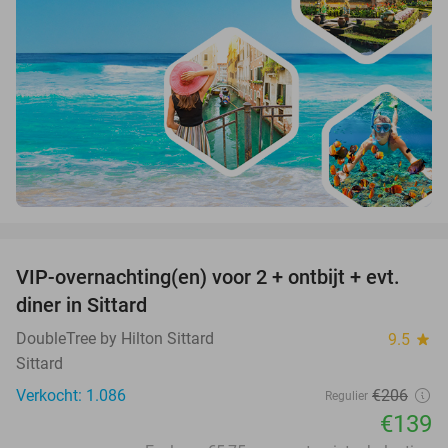
favorite_border
VIP-overnachting(en) voor 2 + ontbijt + evt.
33%
diner in Sittard
DoubleTree by Hilton Sittard
9.5
star
Sittard
Verkocht: 1.086
€206
Regulier
€139