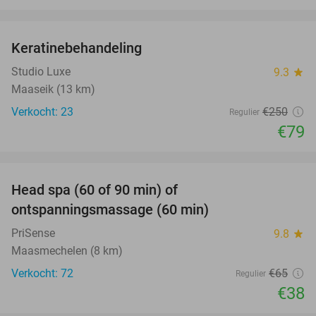
favorite_border
Keratinebehandeling
68%
Studio Luxe
9.3
star
Maaseik (13 km)
Verkocht: 23
€250
Regulier
€79
favorite_border
Head spa (60 of 90 min) of
42%
ontspanningsmassage (60 min)
PriSense
9.8
star
Maasmechelen (8 km)
Verkocht: 72
€65
Regulier
€38