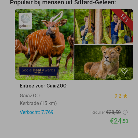
Populair bij mensen uit Sittard-Geleen:
14%
favorite_border
Entree voor GaiaZOO
GaiaZOO
9.2
star
Kerkrade (15 km)
Verkocht: 7.769
€28
,50
Regulier
€24
,50