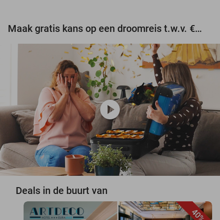
Maak gratis kans op een droomreis t.w.v. €3.000!
play_circle
Deals in de buurt van
40%