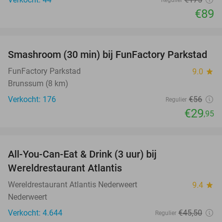
Regulier
€89
favorite_border
Smashroom (30 min) bij FunFactory Parkstad
47%
FunFactory Parkstad
9.0
star
Brunssum (8 km)
Verkocht: 176
€56
Regulier
€29
,95
favorite_border
All-You-Can-Eat & Drink (3 uur) bij
19%
Wereldrestaurant Atlantis
Wereldrestaurant Atlantis Nederweert
9.4
star
Nederweert
Verkocht: 4.644
€45
,50
Regulier