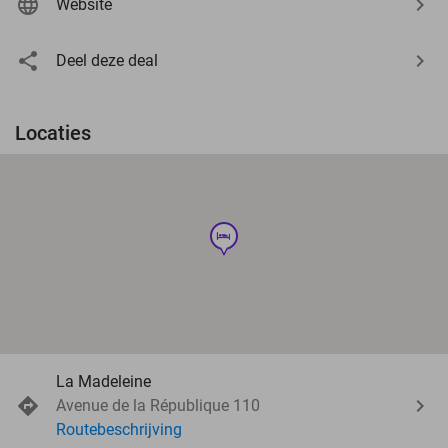
Website
Deel deze deal
Locaties
hotel
La Madeleine
Avenue de la République 110
Routebeschrijving