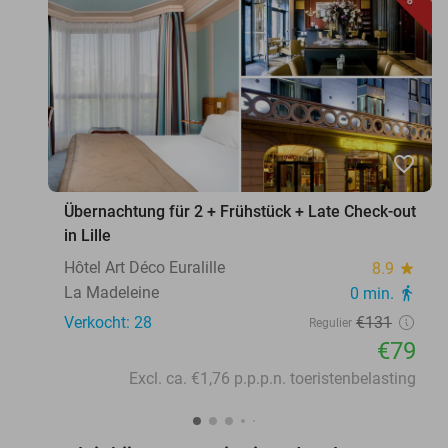
favorite_border
Übernachtung für 2 + Frühstück + Late Check-out
in Lille
Hôtel Art Déco Euralille
8.9
star
La Madeleine
0 min.
directions_walk
Verkocht: 28
€131
Regulier
€79
Excl. ca. €1,76 p.p.p.n. toeristenbelasting