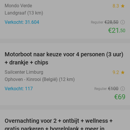
Mondo Verde
8.3
star
Landgraaf (13 km)
Verkocht: 31.604
€28
,50
Regulier
€21
,50
favorite_border
Motorboot naar keuze voor 4 personen (3 uur)
31%
+ drankje + chips
Sailcenter Limburg
9.2
star
Ophoven - Kinrooi (België) (12 km)
Verkocht: 117
€100
Regulier
€69
favorite_border
Overnachting voor 2 + ontbijt + wellness +
33%
gratis parkeren + borrelplank + meer in