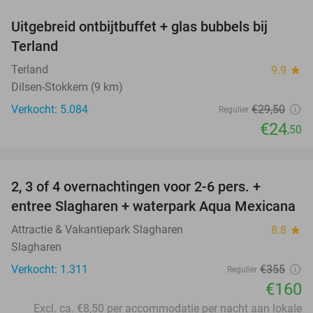
Uitgebreid ontbijtbuffet + glas bubbels bij
17%
Terland
Terland
9.9
star
Dilsen-Stokkem (9 km)
Verkocht: 5.084
€29
,50
Regulier
€24
,50
favorite_border
2, 3 of 4 overnachtingen voor 2-6 pers. +
55%
entree Slagharen + waterpark Aqua Mexicana
Attractie & Vakantiepark Slagharen
8.8
star
Slagharen
Verkocht: 1.311
€355
Regulier
€160
Excl. ca. €8,50 per accommodatie per nacht aan lokale