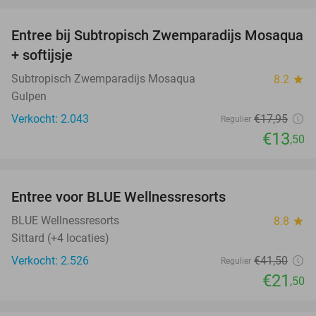
favorite_border
Entree bij Subtropisch Zwemparadijs Mosaqua
25%
+ softijsje
Subtropisch Zwemparadijs Mosaqua
8.2
star
Gulpen
Verkocht: 2.043
€17
,95
Regulier
€13
,50
favorite_border
Entree voor BLUE Wellnessresorts
48%
BLUE Wellnessresorts
8.8
star
Sittard (+4 locaties)
Verkocht: 2.526
€41
,50
Regulier
€21
,50
favorite_border