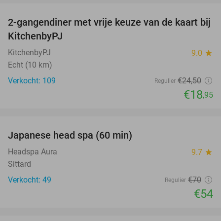
2-gangendiner met vrije keuze van de kaart bij
23%
KitchenbyPJ
KitchenbyPJ
9.0
star
Echt (10 km)
Verkocht: 109
€24
,50
Regulier
€18
,95
favorite_border
Japanese head spa (60 min)
23%
Headspa Aura
9.7
star
Sittard
Verkocht: 49
€70
Regulier
€54