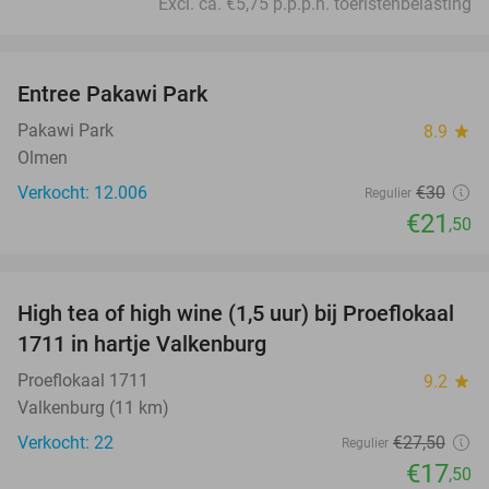
Excl. ca. €5,75 p.p.p.n. toeristenbelasting
favorite_border
Entree Pakawi Park
28%
Pakawi Park
8.9
star
Olmen
Verkocht: 12.006
€30
Regulier
€21
,50
favorite_border
High tea of high wine (1,5 uur) bij Proeflokaal
36%
1711 in hartje Valkenburg
Proeflokaal 1711
9.2
star
Valkenburg (11 km)
Verkocht: 22
€27
,50
Regulier
€17
,50