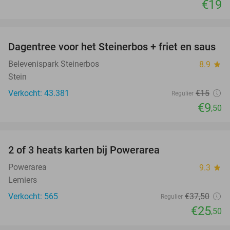
€19
favorite_border
Dagentree voor het Steinerbos + friet en saus
37%
Belevenispark Steinerbos
8.9
star
Stein
Verkocht: 43.381
€15
Regulier
€9
,50
favorite_border
2 of 3 heats karten bij Powerarea
32%
Powerarea
9.3
star
Lemiers
Verkocht: 565
€37
,50
Regulier
€25
,50
favorite_border