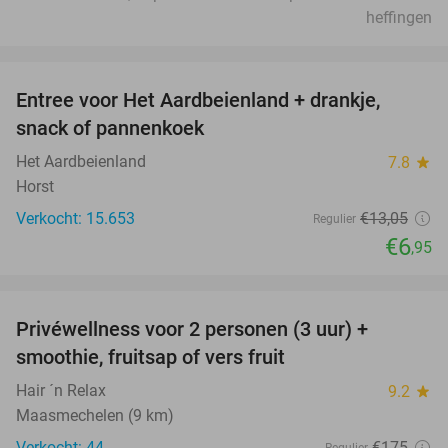
heffingen
favorite_border
Entree voor Het Aardbeienland + drankje,
47%
snack of pannenkoek
Het Aardbeienland
7.8
star
Horst
Verkocht: 15.653
€13
,05
Regulier
€6
,95
favorite_border
Privéwellness voor 2 personen (3 uur) +
49%
smoothie, fruitsap of vers fruit
Hair ´n Relax
9.2
star
Maasmechelen (9 km)
Verkocht: 44
€175