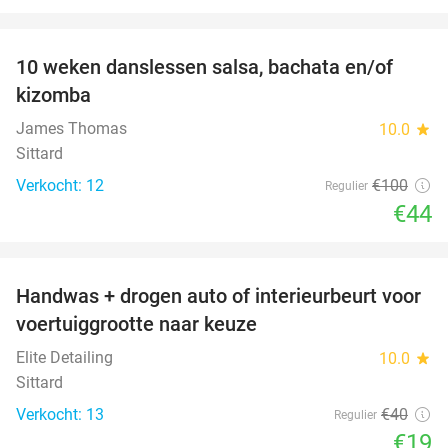
favorite_border
10 weken danslessen salsa, bachata en/of
56%
kizomba
James Thomas
10.0
star
Sittard
Verkocht: 12
€100
Regulier
€44
favorite_border
Handwas + drogen auto of interieurbeurt voor
53%
voertuiggrootte naar keuze
Elite Detailing
10.0
star
Sittard
Verkocht: 13
€40
Regulier
€19