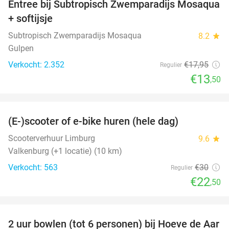
Entree bij Subtropisch Zwemparadijs Mosaqua
25%
+ softijsje
Subtropisch Zwemparadijs Mosaqua
8.2
star
Gulpen
Verkocht: 2.352
€17
,95
Regulier
€13
,50
favorite_border
(E-)scooter of e-bike huren (hele dag)
25%
Scooterverhuur Limburg
9.6
star
Valkenburg (+1 locatie) (10 km)
Verkocht: 563
€30
Regulier
€22
,50
favorite_border
2 uur bowlen (tot 6 personen) bij Hoeve de Aar
50%