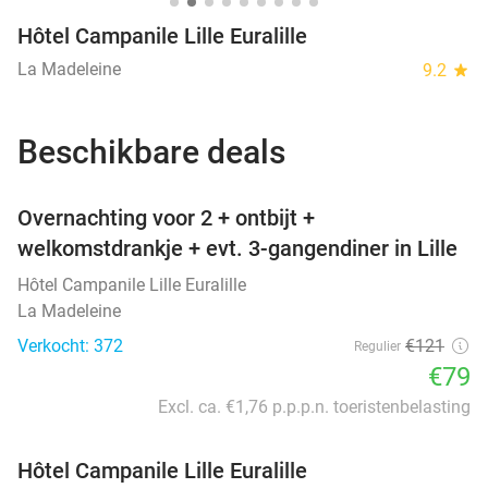
Hôtel Campanile Lille Euralille
La Madeleine
9.2
star
Beschikbare deals
favorite_border
Overnachting voor 2 + ontbijt +
welkomstdrankje + evt. 3-gangendiner in Lille
Hôtel Campanile Lille Euralille
La Madeleine
Verkocht: 372
€121
Regulier
€79
Excl. ca. €1,76 p.p.p.n. toeristenbelasting
Hôtel Campanile Lille Euralille