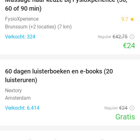
44%
60 of 90 min)
FysioXperience
9.7
star
Brunssum (+2 locaties) (7 km)
Verkocht: 324
€42
,75
Regulier
€24
favorite_border
100%
60 dagen luisterboeken en e-books (20
luisteruren)
Nextory
Amsterdam
Verkocht: 6.414
€24
Regulier
Gratis
favorite_border