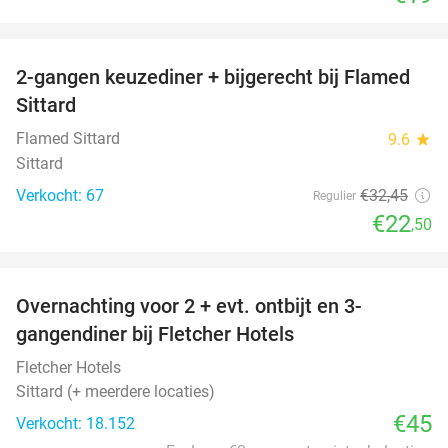
favorite_border
2-gangen keuzediner + bijgerecht bij Flamed
31%
Sittard
Flamed Sittard
9.6
star
Sittard
Verkocht: 67
€32
,45
Regulier
€22
,50
favorite_border
Overnachting voor 2 + evt. ontbijt en 3-
gangendiner bij Fletcher Hotels
Fletcher Hotels
Sittard (+ meerdere locaties)
€45
Verkocht: 18.152