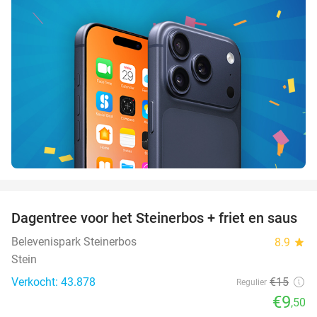
favorite_border
Dagentree voor het Steinerbos + friet en saus
37%
Belevenispark Steinerbos
8.9
star
Stein
Verkocht: 43.878
€15
Regulier
€9
,50