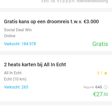
Excl. ca. €3 p.p.p.n. toeristenbelasting
favorite_border
Gratis kans op een droomreis t.w.v. €3.000
Social Deal Win
Online
Gratis
Verkocht: 184.978
favorite_border
2 heats karten bij All In Echt
39%
All In Echt
9.1
star
Echt (10 km)
Verkocht: 265
€45
Regulier
€27
,50
favorite_border