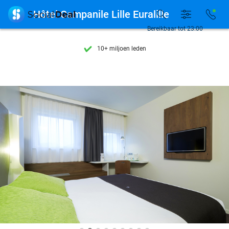
Ontdek 15.000+ deals

Hôtel Campanile Lille Euralille
7 dagen per week beschikbaar
Bereikbaar tot 23:00
10+ miljoen leden
9,4
op basis van
206.084 reviews
Ontdek 15.000+ deals
7 dagen per week beschikbaar
10+ miljoen leden