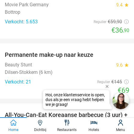
Movie Park Germany
9.4
star
Bottrop
Verkocht: 5.653
€59
,90
Regulier
€36
,90
favorite_border
Permanente make-up naar keuze
52%
Beauty Stunt
9.6
star
Dilsen-Stokkem (6 km)
Verkocht: 21
€145
Regulier
€69
favorite_border
All-You-Can-Eat Koreaanse barbecue (3 uur) +
21%
wokbuffet + sushi + teppanyaki
Home
Dichtbij
Restaurants
Hotels
Menu
Ocean Paradise Sittard