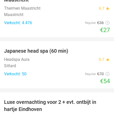
Thermen Maastricht
9.7
star
Maastricht
Verkocht: 4.476
€36
Regulier
€27
favorite_border
Japanese head spa (60 min)
23%
Headspa Aura
9.7
star
Sittard
Verkocht: 50
€70
Regulier
€54
favorite_border
Luxe overnachting voor 2 + evt. ontbijt in
14%
hartje Eindhoven