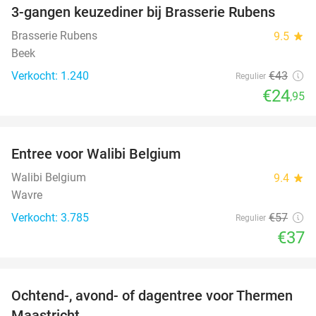
3-gangen keuzediner bij Brasserie Rubens
42%
Brasserie Rubens
9.5
star
Beek
Verkocht: 1.240
€43
Regulier
€24
,95
favorite_border
Entree voor Walibi Belgium
35%
Walibi Belgium
9.4
star
Wavre
Verkocht: 3.785
€57
Regulier
€37
favorite_border
Ochtend-, avond- of dagentree voor Thermen
25%
Maastricht