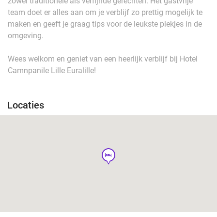
zowel traditionele als verfijnde gerechten. Het gastvrije
team doet er alles aan om je verblijf zo prettig mogelijk te
maken en geeft je graag tips voor de leukste plekjes in de
omgeving.
Wees welkom en geniet van een heerlijk verblijf bij Hotel
Camnpanile Lille Euralille!
Locaties
hotel