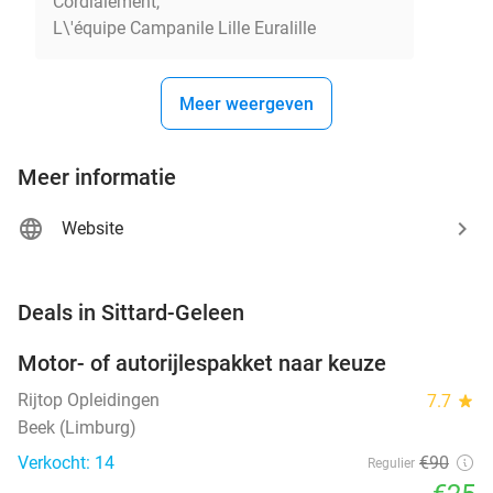
Cordialement,
L\'équipe Campanile Lille Euralille
Meer weergeven
Meer informatie
Website
favorite_border
Deals in Sittard-Geleen
Motor- of autorijlespakket naar keuze
72%
Rijtop Opleidingen
7.7
star
Beek (Limburg)
Verkocht: 14
€90
Regulier