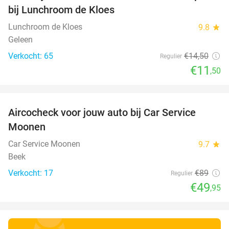
bij Lunchroom de Kloes
Lunchroom de Kloes
9.8
star
Geleen
Verkocht: 65
€14
,50
Regulier
€11
,50
favorite_border
Aircocheck voor jouw auto bij Car Service
44%
Moonen
Car Service Moonen
9.7
star
Beek
Verkocht: 17
€89
Regulier
€49
,95