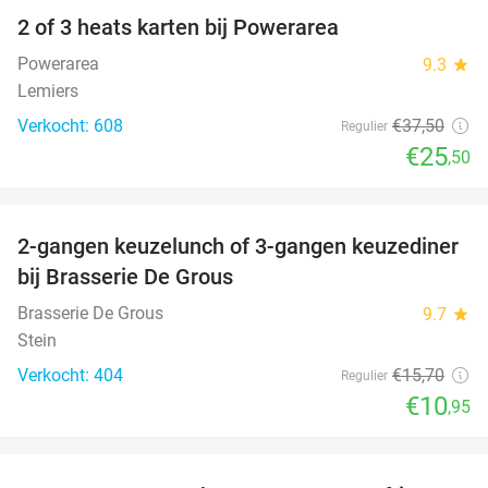
2 of 3 heats karten bij Powerarea
32%
Powerarea
9.3
star
Lemiers
Verkocht: 608
€37
,50
Regulier
€25
,50
favorite_border
2-gangen keuzelunch of 3-gangen keuzediner
30%
bij Brasserie De Grous
Brasserie De Grous
9.7
star
Stein
Verkocht: 404
€15
,70
Regulier
€10
,95
favorite_border