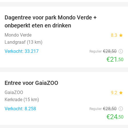
favorite_border
Dagentree voor park Mondo Verde +
25%
onbeperkt eten en drinken
Mondo Verde
8.3
star
Landgraaf (13 km)
Verkocht: 33.217
€28
,50
Regulier
€21
,50
favorite_border
Entree voor GaiaZOO
14%
GaiaZOO
9.2
star
Kerkrade (15 km)
Verkocht: 8.258
€28
,50
Regulier
€24
,50