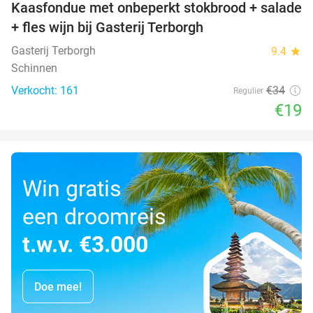
Kaasfondue met onbeperkt stokbrood + salade
44%
+ fles wijn bij Gasterij Terborgh
Gasterij Terborgh
9.4
star
Schinnen
Verkocht: 161
€34
Regulier
€19
Win gratis
een droomreis
t.w.v. €3.000
Doe mee!