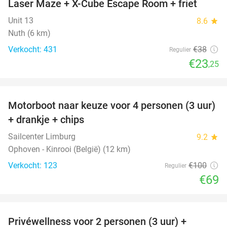
Laser Maze + X-Cube Escape Room + friet
39%
Unit 13
8.6
star
Nuth (6 km)
Verkocht: 431
€38
Regulier
€23
,25
favorite_border
Motorboot naar keuze voor 4 personen (3 uur)
31%
+ drankje + chips
Sailcenter Limburg
9.2
star
Ophoven - Kinrooi (België) (12 km)
Verkocht: 123
€100
Regulier
€69
favorite_border
Privéwellness voor 2 personen (3 uur) +
49%