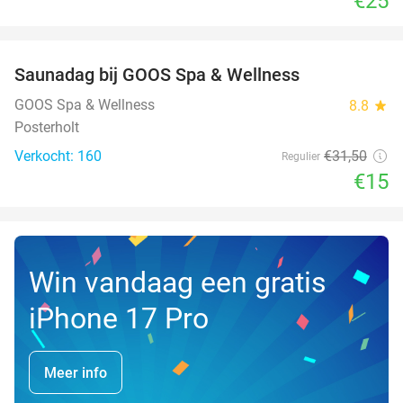
€25
favorite_border
Saunadag bij GOOS Spa & Wellness
52%
NEW
TODAY
GOOS Spa & Wellness
8.8
star
Posterholt
Verkocht: 160
€31
,50
Regulier
€15
Win vandaag een gratis
iPhone 17 Pro
Meer info