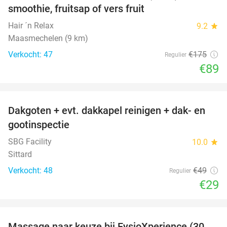
smoothie, fruitsap of vers fruit
Hair ´n Relax
9.2
star
Maasmechelen (9 km)
Verkocht: 47
€175
Regulier
€89
favorite_border
Dakgoten + evt. dakkapel reinigen + dak- en
41%
gootinspectie
SBG Facility
10.0
star
Sittard
Verkocht: 48
€49
Regulier
€29
favorite_border
Massage naar keuze bij FysioXperience (30,