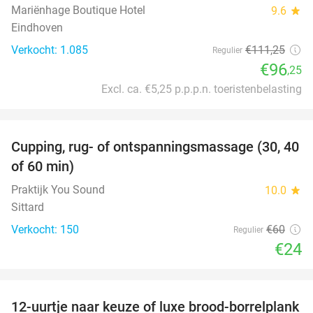
Mariënhage Boutique Hotel
9.6
star
Eindhoven
Verkocht: 1.085
€111
,25
Regulier
€96
,25
Excl. ca. €5,25 p.p.p.n. toeristenbelasting
favorite_border
Cupping, rug- of ontspanningsmassage (30, 40
60%
of 60 min)
Praktijk You Sound
10.0
star
Sittard
Verkocht: 150
€60
Regulier
€24
favorite_border
12-uurtje naar keuze of luxe brood-borrelplank
21%