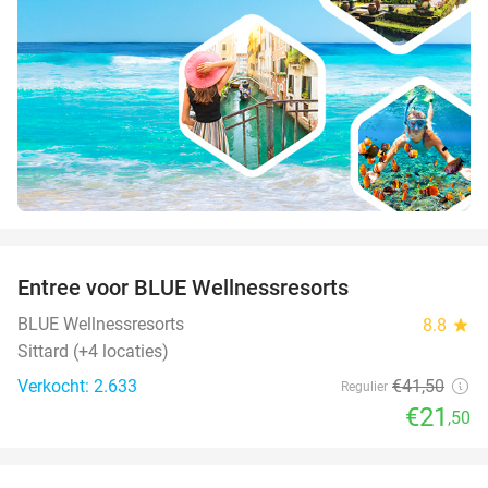
favorite_border
Entree voor BLUE Wellnessresorts
48%
BLUE Wellnessresorts
8.8
star
Sittard (+4 locaties)
Verkocht: 2.633
€41
,50
Regulier
€21
,50
favorite_border