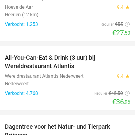
Hoeve de Aar
9.4
star
Heerlen (12 km)
Verkocht: 1.253
€55
Regulier
€27
,50
favorite_border
All-You-Can-Eat & Drink (3 uur) bij
19%
Wereldrestaurant Atlantis
Wereldrestaurant Atlantis Nederweert
9.4
star
Nederweert
Verkocht: 4.768
€45
,50
Regulier
€36
,95
favorite_border
Dagentree voor het Natur- und Tierpark
24%
Brüggen