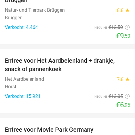
Natur- und Tierpark Brüggen
8.8
star
Brüggen
Verkocht: 4.464
€12
,50
Regulier
€9
,50
favorite_border
Entree voor Het Aardbeienland + drankje,
47%
snack of pannenkoek
Het Aardbeienland
7.8
star
Horst
Verkocht: 15.921
€13
,05
Regulier
€6
,95
favorite_border
Entree voor Movie Park Germany
38%