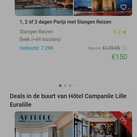
favorite_border
1, 2 óf 3 dagen Parijs met Slangen Reizen
Slangen Reizen
8.2
star
Beek (+44 locaties)
Verkocht: 7.299
€179
,95
Regulier
€150
Deals in de buurt van Hôtel Campanile Lille
Euralille
29%