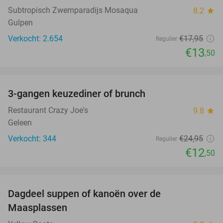
Subtropisch Zwemparadijs Mosaqua
8.2
star
Gulpen
Verkocht: 2.654
€17
,95
Regulier
€13
,50
favorite_border
3-gangen keuzediner of brunch
50%
Restaurant Crazy Joe's
9.8
star
Geleen
Verkocht: 344
€24
,95
Regulier
€12
,50
favorite_border
Dagdeel suppen of kanoën over de
43%
Maasplassen