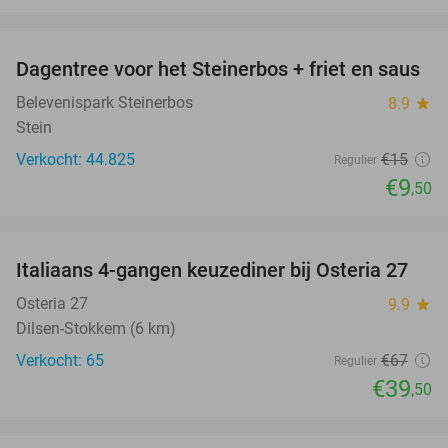
favorite_border
Dagentree voor het Steinerbos + friet en saus
37%
Belevenispark Steinerbos
8.9
star
Stein
Verkocht: 44.825
€15
Regulier
€9
,50
favorite_border
Italiaans 4-gangen keuzediner bij Osteria 27
41%
Osteria 27
9.9
star
Dilsen-Stokkem (6 km)
Verkocht: 65
€67
Regulier
€39
,50
favorite_border