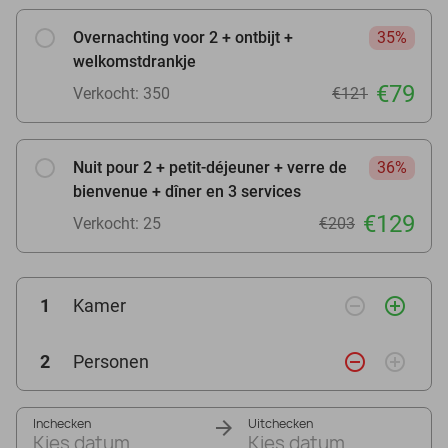
Overnachting voor 2 + ontbijt +
35%
welkomstdrankje
€79
Verkocht: 350
€121
Nuit pour 2 + petit-déjeuner + verre de
36%
bienvenue + dîner en 3 services
€129
Verkocht: 25
€203
remove_circle_outline
add_circle_outline
1
Kamer
remove_circle_outline
add_circle_outline
2
Personen
Inchecken
Uitchecken
Kies datum
Kies datum