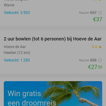
Wavre
Verkocht: 3.903
€57
Regulier
€37
favorite_border
2 uur bowlen (tot 6 personen) bij Hoeve de Aar
50%
Hoeve de Aar
9.4
star
Heerlen (12 km)
Verkocht: 1.285
€55
Regulier
€27
,50
Win gratis
een droomreis