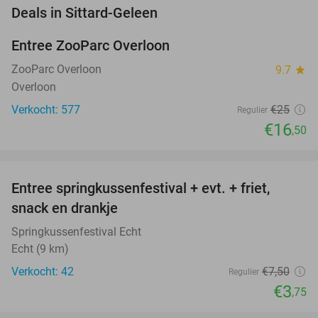
favorite_border
Deals in Sittard-Geleen
Entree ZooParc Overloon
34%
NEW
TODAY
ZooParc Overloon
9.7
star
Overloon
Verkocht: 577
€25
Regulier
€16
,50
favorite_border
Entree springkussenfestival + evt. + friet,
50%
NEW
snack en drankje
TODAY
Springkussenfestival Echt
Echt (9 km)
Verkocht: 42
€7
,50
Regulier
€3
,75