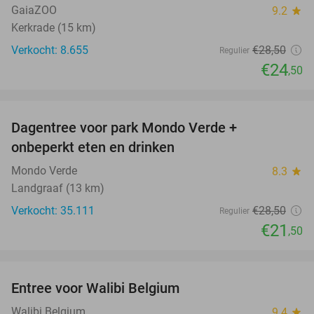
GaiaZOO
9.2
star
Kerkrade (15 km)
Verkocht: 8.655
€28
,50
Regulier
€24
,50
favorite_border
Dagentree voor park Mondo Verde +
25%
onbeperkt eten en drinken
Mondo Verde
8.3
star
Landgraaf (13 km)
Verkocht: 35.111
€28
,50
Regulier
€21
,50
favorite_border
Entree voor Walibi Belgium
35%
Walibi Belgium
9.4
star