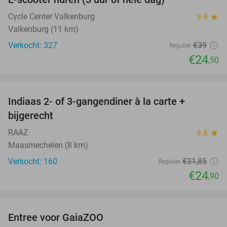
37%
Cycle Center Valkenburg
9.9
star
Valkenburg (11 km)
Verkocht: 327
€39
Regulier
€24
,50
favorite_border
Indiaas 2- of 3-gangendiner à la carte +
22%
bijgerecht
RAAZ
9.8
star
Maasmechelen (8 km)
Verkocht: 160
€31
,85
Regulier
€24
,90
favorite_border
Entree voor GaiaZOO
14%