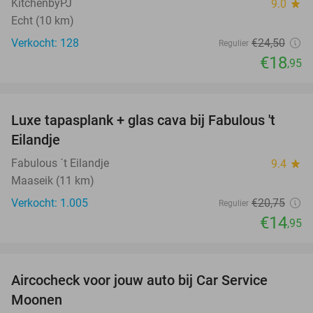
KitchenbyPJ
9.0
star
Echt (10 km)
Verkocht: 128
€24
,50
Regulier
€18
,95
favorite_border
Luxe tapasplank + glas cava bij Fabulous 't
28%
Eilandje
Fabulous ´t Eilandje
9.4
star
Maaseik (11 km)
Verkocht: 1.005
€20
,75
Regulier
€14
,95
favorite_border
Aircocheck voor jouw auto bij Car Service
44%
Moonen