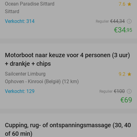
Ocean Paradise Sittard
7.6
star
Sittard
Verkocht: 314
€44
,34
Regulier
€34
,95
favorite_border
Motorboot naar keuze voor 4 personen (3 uur)
31%
+ drankje + chips
Sailcenter Limburg
9.2
star
Ophoven - Kinrooi (België) (12 km)
Verkocht: 129
€100
Regulier
€69
favorite_border
Cupping, rug- of ontspanningsmassage (30, 40
60%
of 60 min)