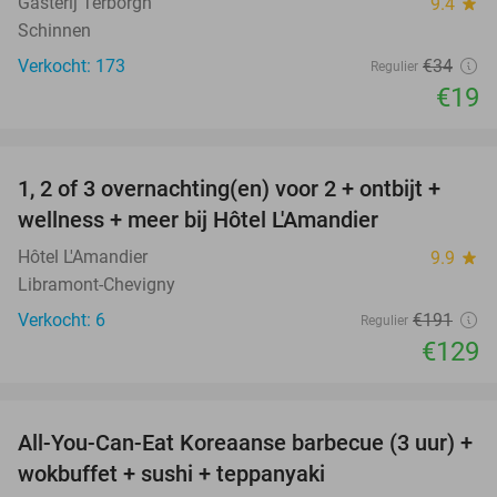
Gasterij Terborgh
9.4
star
Schinnen
Verkocht: 173
€34
Regulier
€19
favorite_border
1, 2 of 3 overnachting(en) voor 2 + ontbijt +
32%
NEW
wellness + meer bij Hôtel L'Amandier
TODAY
Hôtel L'Amandier
9.9
star
Libramont-Chevigny
Verkocht: 6
€191
Regulier
€129
favorite_border
All-You-Can-Eat Koreaanse barbecue (3 uur) +
21%
wokbuffet + sushi + teppanyaki