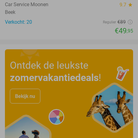
Car Service Moonen
9.7
star
Beek
Verkocht: 20
€89
Regulier
€49
,95
Ontdek de leukste
zomervakantiedeals
!
Bekijk nu