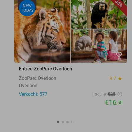
34%
NEW
TODAY
favorite_border
Entree ZooParc Overloon
ZooParc Overloon
9.7
star
Overloon
Verkocht: 577
€25
Regulier
€16
,50