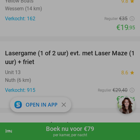
Yellow Boats
9.8
star
Wessem (14 km)
Verkocht: 162
€35
Regulier
€19
,95
favorite_border
Lasergame (1 of 2 uur) evt. met Laser Maze (1
22%
uur) + friet
Unit 13
8.6
star
Nuth (6 km)
Verkocht: 915
€29
,40
Regulier
€22
,95
close
OPEN IN APP
favorite_border
Entree voor Movie Park Germany
38%
Boek nu voor €79
hotel
shopping_cart
Boek nu
navigate_next
Movie Park Germany
9.4
star
per kamer, per nacht