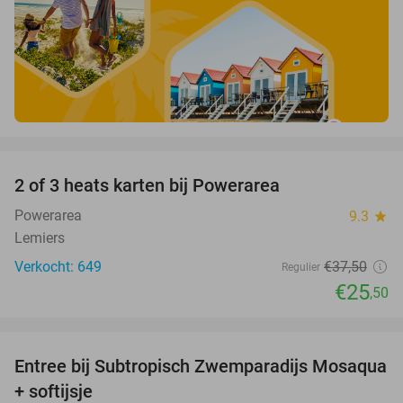
favorite_border
2 of 3 heats karten bij Powerarea
32%
Powerarea
9.3
star
Lemiers
Verkocht: 649
€37
,50
Regulier
€25
,50
favorite_border
Entree bij Subtropisch Zwemparadijs Mosaqua
25%
+ softijsje