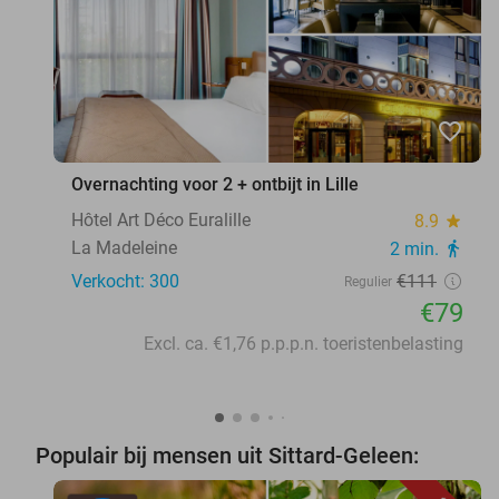
favorite_border
Overnachting voor 2 + ontbijt in Lille
Hôtel Art Déco Euralille
8.9
star
La Madeleine
2 min.
directions_walk
Verkocht: 300
€111
Regulier
€79
Excl. ca. €1,76 p.p.p.n. toeristenbelasting
Populair bij mensen uit Sittard-Geleen: