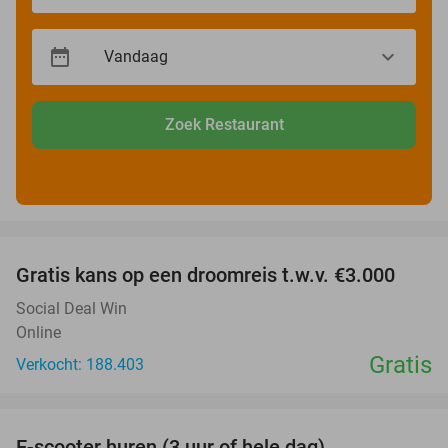
Zoek Restaurant
favorite_border
Gratis kans op een droomreis t.w.v. €3.000
Social Deal Win
Online
Gratis
Verkocht: 188.403
favorite_border
E-scooter huren (3 uur of hele dag)