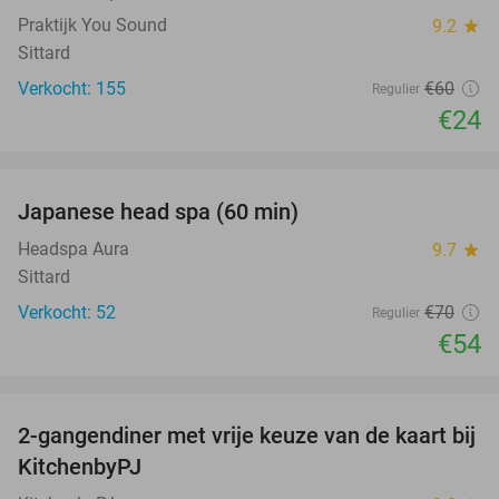
Praktijk You Sound
9.2
star
Sittard
Verkocht: 155
€60
Regulier
€24
favorite_border
Japanese head spa (60 min)
23%
Headspa Aura
9.7
star
Sittard
Verkocht: 52
€70
Regulier
€54
favorite_border
2-gangendiner met vrije keuze van de kaart bij
23%
KitchenbyPJ