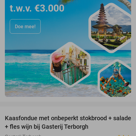
t.w.v. €3.000
Doe mee!
favorite_border
Kaasfondue met onbeperkt stokbrood + salade
44%
+ fles wijn bij Gasterij Terborgh