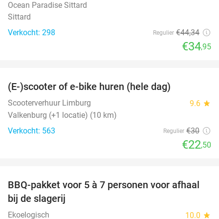
Ocean Paradise Sittard
Sittard
Verkocht: 298
€44
,34
Regulier
€34
,95
favorite_border
(E-)scooter of e-bike huren (hele dag)
25%
Scooterverhuur Limburg
9.6
star
Valkenburg (+1 locatie) (10 km)
Verkocht: 563
€30
Regulier
€22
,50
favorite_border
BBQ-pakket voor 5 à 7 personen voor afhaal
35%
bij de slagerij
Ekoelogisch
10.0
star