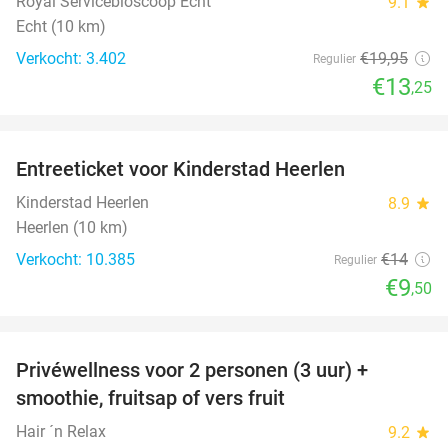
Royal Servicebioscoop Echt
9.1
star
Echt (10 km)
Verkocht: 3.402
€19
,95
Regulier
€13
,25
favorite_border
Entreeticket voor Kinderstad Heerlen
32%
Kinderstad Heerlen
8.9
star
Heerlen (10 km)
Verkocht: 10.385
€14
Regulier
€9
,50
favorite_border
Privéwellness voor 2 personen (3 uur) +
49%
smoothie, fruitsap of vers fruit
Hair ´n Relax
9.2
star