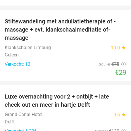
favorite_border
Stiltewandeling met andullatietherapie of -
61%
massage + evt. klankschaalmeditatie of-
massage
Klankschalen Limburg
10.0
star
Geleen
Verkocht: 13
€75
Regulier
€29
favorite_border
Luxe overnachting voor 2 + ontbijt + late
42%
check-out en meer in hartje Delft
Grand Canal Hotel
9.6
star
Delft