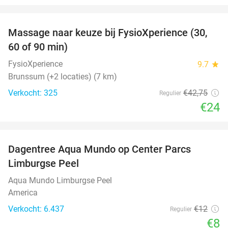
favorite_border
Massage naar keuze bij FysioXperience (30,
44%
60 of 90 min)
FysioXperience
9.7
star
Brunssum (+2 locaties) (7 km)
Verkocht: 325
€42
,75
Regulier
€24
favorite_border
Dagentree Aqua Mundo op Center Parcs
33%
Limburgse Peel
Aqua Mundo Limburgse Peel
America
Verkocht: 6.437
€12
Regulier
€8