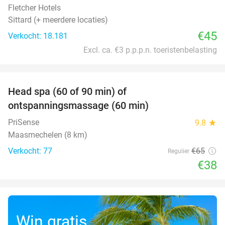
Fletcher Hotels
Sittard (+ meerdere locaties)
€45
Verkocht: 18.181
Excl. ca. €3 p.p.p.n. toeristenbelasting
favorite_border
Head spa (60 of 90 min) of
42%
ontspanningsmassage (60 min)
PriSense
9.8
star
Maasmechelen (8 km)
Verkocht: 77
€65
Regulier
€38
Win gratis