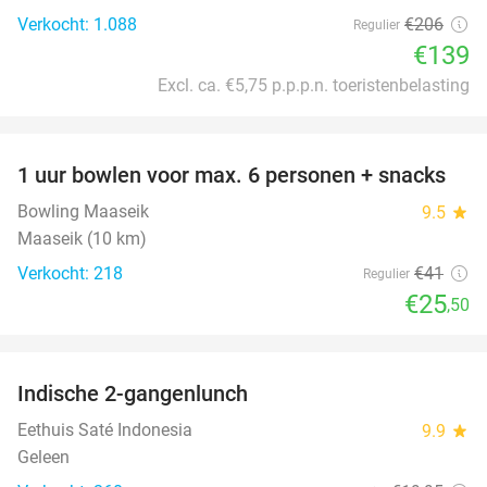
Verkocht: 1.088
€206
Regulier
€139
Excl. ca. €5,75 p.p.p.n. toeristenbelasting
favorite_border
1 uur bowlen voor max. 6 personen + snacks
38%
Bowling Maaseik
9.5
star
Maaseik (10 km)
Verkocht: 218
€41
Regulier
€25
,50
favorite_border
Indische 2-gangenlunch
35%
Eethuis Saté Indonesia
9.9
star
Geleen