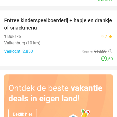
favorite_border
Entree kinderspeelboerderij + hapje en drankje
24%
of snackmenu
't Bukske
9.7
star
Valkenburg (10 km)
Verkocht: 2.853
€12
,50
Regulier
€9
,50
Ontdek de beste
vakantie
deals in eigen land
!
Bekijk hier