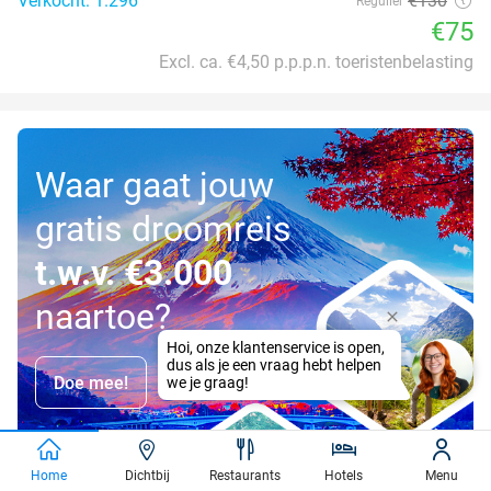
Verkocht: 1.296
€130
Regulier
€75
Excl. ca. €4,50 p.p.p.n. toeristenbelasting
Waar gaat jouw
gratis droomreis
t.w.v. €3.000
naartoe?
Doe mee!
Home
Dichtbij
Restaurants
Hotels
Menu