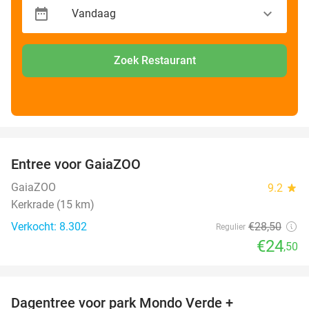
Zoek Restaurant
favorite_border
Entree voor GaiaZOO
14%
GaiaZOO
9.2
star
Kerkrade (15 km)
Verkocht: 8.302
€28
,50
Regulier
€24
,50
favorite_border
Dagentree voor park Mondo Verde +
25%