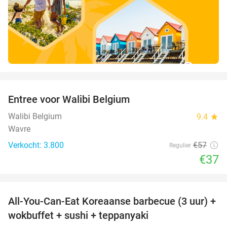
favorite_border
Entree voor Walibi Belgium
35%
Walibi Belgium
9.4
star
Wavre
Verkocht: 3.800
€57
Regulier
€37
favorite_border
All-You-Can-Eat Koreaanse barbecue (3 uur) +
21%
wokbuffet + sushi + teppanyaki