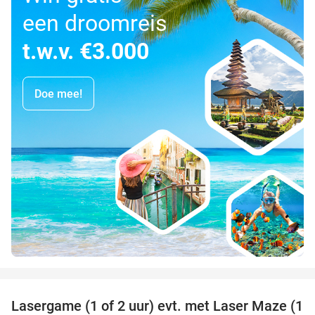
een droomreis
t.w.v. €3.000
Doe mee!
favorite_border
Lasergame (1 of 2 uur) evt. met Laser Maze (1
22%