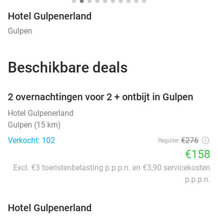
Hotel Gulpenerland
Gulpen
Beschikbare deals
favorite_border
2 overnachtingen voor 2 + ontbijt in Gulpen
Hotel Gulpenerland
Gulpen (15 km)
Verkocht: 102
€276
Regulier
€158
Excl. €3 toeristenbelasting p.p.p.n. en €3,90 servicekosten
p.p.p.n.
Hotel Gulpenerland