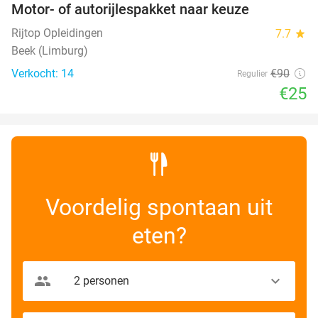
Motor- of autorijlespakket naar keuze
72%
Rijtop Opleidingen
7.7
star
Beek (Limburg)
Verkocht: 14
€90
Regulier
€25
Voordelig spontaan uit
eten?