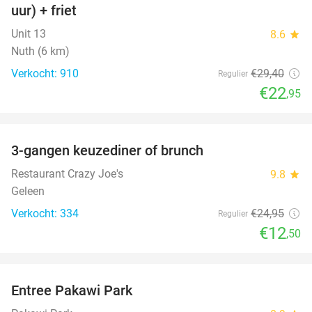
uur) + friet
Unit 13
8.6
star
Nuth (6 km)
Verkocht: 910
€29
,40
Regulier
€22
,95
favorite_border
3-gangen keuzediner of brunch
50%
Restaurant Crazy Joe's
9.8
star
Geleen
Verkocht: 334
€24
,95
Regulier
€12
,50
favorite_border
Entree Pakawi Park
28%