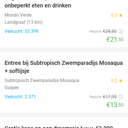
onbeperkt eten en drinken
Mondo Verde
8.3
star
Landgraaf (13 km)
Verkocht: 33.399
€28
,50
Regulier
€21
,50
favorite_border
Entree bij Subtropisch Zwemparadijs Mosaqua
25%
+ softijsje
Subtropisch Zwemparadijs Mosaqua
8.2
star
Gulpen
Verkocht: 2.371
€17
,95
Regulier
€13
,50
favorite_border