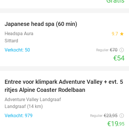
Gratis
favorite_border
Japanese head spa (60 min)
23%
Headspa Aura
9.7
star
Sittard
Verkocht: 50
€70
Regulier
€54
favorite_border
Entree voor klimpark Adventure Valley + evt. 5
17%
ritjes Alpine Coaster Rodelbaan
Adventure Valley Landgraaf
Landgraaf (14 km)
Verkocht: 979
€23
,95
Regulier
€19
,95