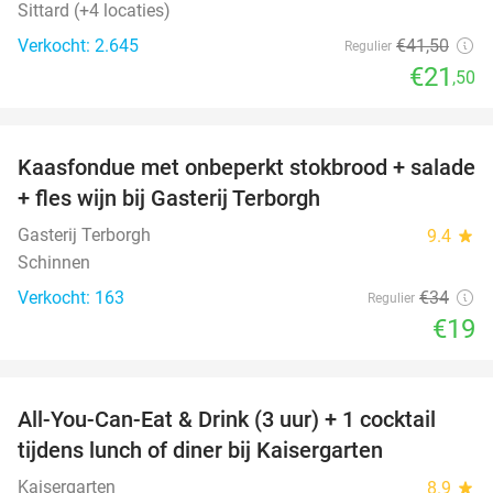
Sittard (+4 locaties)
Verkocht: 2.645
€41
,50
Regulier
€21
,50
favorite_border
Kaasfondue met onbeperkt stokbrood + salade
44%
+ fles wijn bij Gasterij Terborgh
Gasterij Terborgh
9.4
star
Schinnen
Verkocht: 163
€34
Regulier
€19
favorite_border
All-You-Can-Eat & Drink (3 uur) + 1 cocktail
33%
tijdens lunch of diner bij Kaisergarten
Kaisergarten
8.9
star