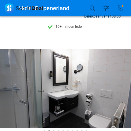
Ontdek 15.000+ deals

Hotel Gulpenerland
7 dagen per week beschikbaar
Bereikbaar vanaf 08:00
10+ miljoen leden
9,4
op basis van
206.123 reviews
Ontdek 15.000+ deals
7 dagen per week beschikbaar
10+ miljoen leden