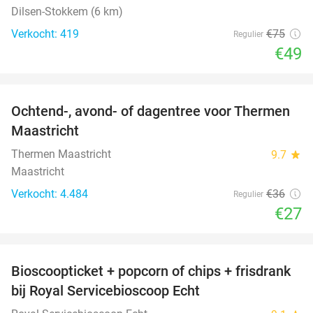
Dilsen-Stokkem (6 km)
Verkocht: 419
€75
Regulier
€49
favorite_border
Ochtend-, avond- of dagentree voor Thermen
25%
Maastricht
Thermen Maastricht
9.7
star
Maastricht
Verkocht: 4.484
€36
Regulier
€27
favorite_border
Bioscoopticket + popcorn of chips + frisdrank
34%
bij Royal Servicebioscoop Echt