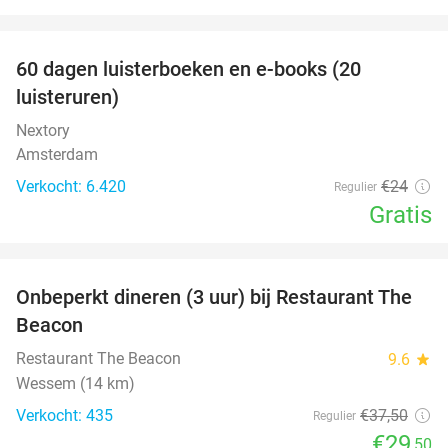
favorite_border
100%
60 dagen luisterboeken en e-books (20
luisteruren)
Nextory
Amsterdam
Verkocht: 6.420
€24
Regulier
Gratis
favorite_border
Onbeperkt dineren (3 uur) bij Restaurant The
21%
Beacon
Restaurant The Beacon
9.6
star
Wessem (14 km)
Verkocht: 435
€37
,50
Regulier
€29
,50