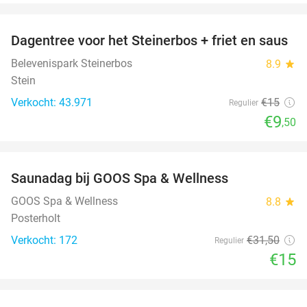
favorite_border
Dagentree voor het Steinerbos + friet en saus
37%
Belevenispark Steinerbos
8.9
star
Stein
Verkocht: 43.971
€15
Regulier
€9
,50
favorite_border
Saunadag bij GOOS Spa & Wellness
52%
GOOS Spa & Wellness
8.8
star
Posterholt
Verkocht: 172
€31
,50
Regulier
€15
favorite_border