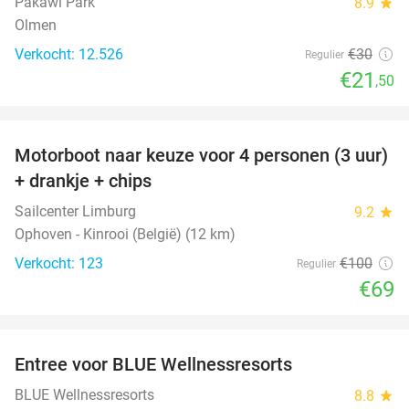
Pakawi Park
8.9
star
Olmen
Verkocht: 12.526
€30
Regulier
€21
,50
favorite_border
Motorboot naar keuze voor 4 personen (3 uur)
31%
+ drankje + chips
Sailcenter Limburg
9.2
star
Ophoven - Kinrooi (België) (12 km)
Verkocht: 123
€100
Regulier
€69
favorite_border
Entree voor BLUE Wellnessresorts
48%
BLUE Wellnessresorts
8.8
star