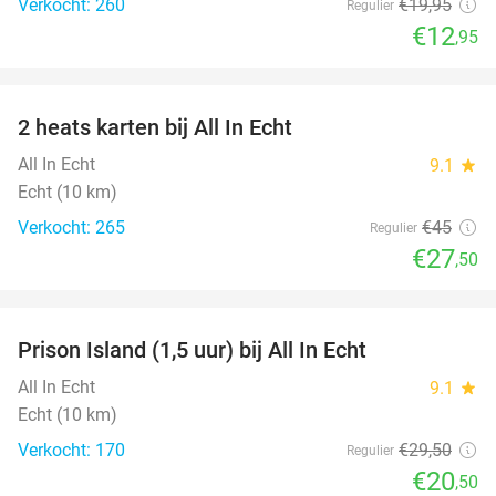
Verkocht: 260
€19
,95
Regulier
€12
,95
favorite_border
2 heats karten bij All In Echt
39%
All In Echt
9.1
star
Echt (10 km)
Verkocht: 265
€45
Regulier
€27
,50
favorite_border
Prison Island (1,5 uur) bij All In Echt
31%
All In Echt
9.1
star
Echt (10 km)
Verkocht: 170
€29
,50
Regulier
€20
,50