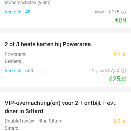
Maasmechelen (9 km)
Verkocht: 48
€175
Regulier
€89
favorite_border
2 of 3 heats karten bij Powerarea
32%
Powerarea
9.3
star
Lemiers
Verkocht: 608
€37
,50
Regulier
€25
,50
favorite_border
VIP-overnachting(en) voor 2 + ontbijt + evt.
33%
diner in Sittard
DoubleTree by Hilton Sittard
9.5
star
Sittard