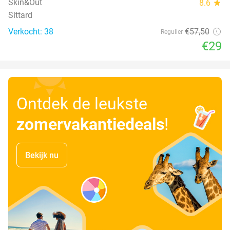
Skin&Out
8.6
star
Sittard
Verkocht: 38
€57
,50
Regulier
€29
Ontdek de leukste
zomervakantiedeals
!
Bekijk nu