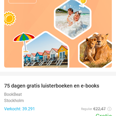
favorite_border
100%
75 dagen gratis luisterboeken en e-books
BookBeat
Stockholm
Verkocht: 39.291
€22
,47
Regulier