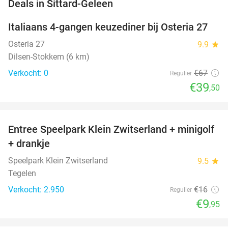
favorite_border
Deals in Sittard-Geleen
Italiaans 4-gangen keuzediner bij Osteria 27
41%
NEW
TODAY
Osteria 27
9.9
star
Dilsen-Stokkem (6 km)
Verkocht: 0
€67
Regulier
€39
,50
favorite_border
Entree Speelpark Klein Zwitserland + minigolf
38%
+ drankje
Speelpark Klein Zwitserland
9.5
star
Tegelen
Verkocht: 2.950
€16
Regulier
€9
,95