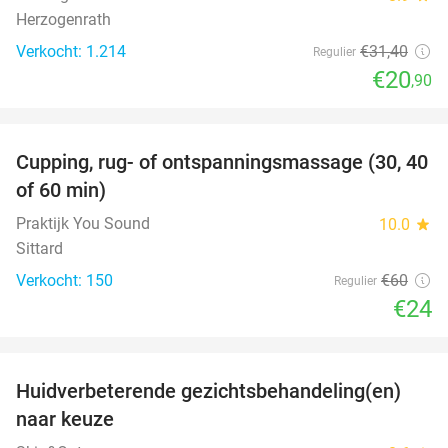
Herzogenrath
Verkocht: 1.214
€31
,40
Regulier
€20
,90
favorite_border
Cupping, rug- of ontspanningsmassage (30, 40
60%
of 60 min)
Praktijk You Sound
10.0
star
Sittard
Verkocht: 150
€60
Regulier
€24
favorite_border
Huidverbeterende gezichtsbehandeling(en)
50%
naar keuze