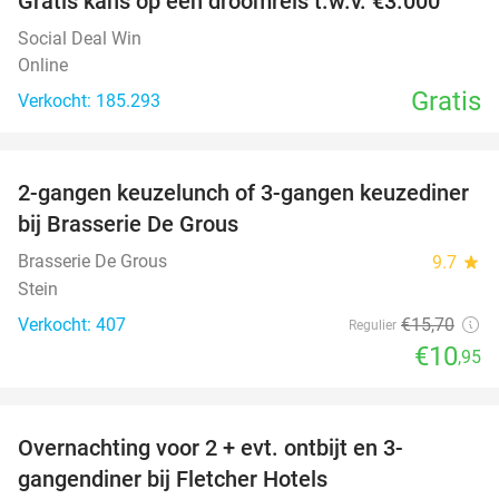
Gratis kans op een droomreis t.w.v. €3.000
Social Deal Win
Online
Gratis
Verkocht: 185.293
favorite_border
2-gangen keuzelunch of 3-gangen keuzediner
30%
bij Brasserie De Grous
Brasserie De Grous
9.7
star
Stein
Verkocht: 407
€15
,70
Regulier
€10
,95
favorite_border
Overnachting voor 2 + evt. ontbijt en 3-
gangendiner bij Fletcher Hotels