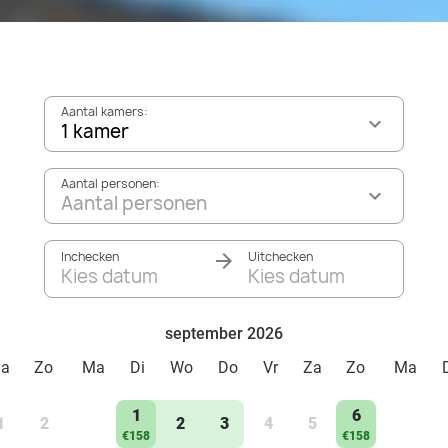
Aantal kamers:
1 kamer
Aantal personen:
Aantal personen
Inchecken
Uitchecken
Kies datum
Kies datum
september 2026
Za
Zo
Ma
Di
Wo
Do
Vr
Za
Zo
Ma
1
6
1
2
2
3
4
5
€158
€158