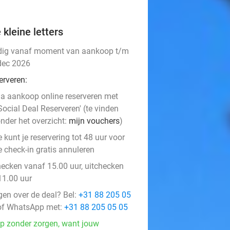
 kleine letters
dig vanaf moment van aankoop t/m
dec 2026
erveren:
a aankoop online reserveren met
Social Deal Reserveren' (te vinden
nder het overzicht:
mijn vouchers
)
e kunt je reservering tot 48 uur voor
e check-in gratis annuleren
hecken vanaf 15.00 uur, uitchecken
11.00 uur
gen over de deal? Bel:
+31 88 205 05
f WhatsApp met:
+31 88 205 05 05
p zonder zorgen, want jouw