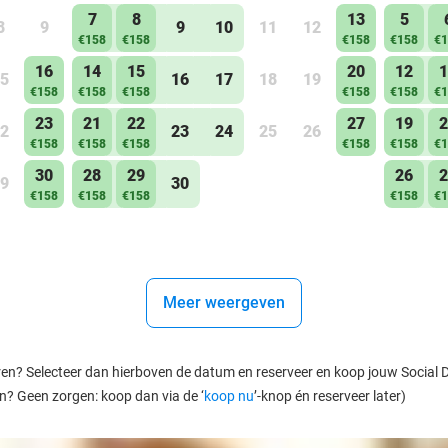
7
8
13
5
8
9
9
10
11
12
€158
€158
€158
€158
€1
16
14
15
20
12
1
5
16
17
18
19
€158
€158
€158
€158
€158
€1
23
21
22
27
19
2
2
23
24
25
26
€158
€158
€158
€158
€158
€1
30
28
29
26
2
9
30
€158
€158
€158
€158
€1
Meer weergeven
ren? Selecteer dan hierboven de datum en reserveer en koop jouw Social Dea
en? Geen zorgen: koop dan via de ‘
koop nu
’-knop én reserveer later)