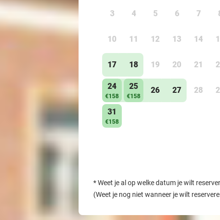
3
4
5
6
7
10
11
12
13
14
1
17
18
19
20
21
2
24
25
26
27
28
2
€158
€158
31
€158
*
Weet je al op welke datum je wilt reserve
(Weet je nog niet wanneer je wilt reserver