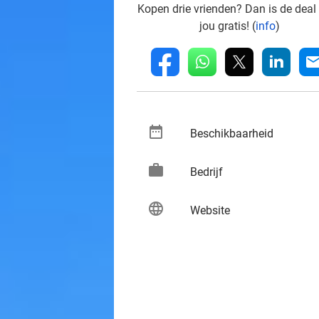
Kopen drie vrienden? Dan is de deal
jou gratis! (
info
)
whatsapp
linkedin
fb
mai
date_range
keybo
Beschikbaarheid
work
keybo
Bedrijf
language
keybo
Website