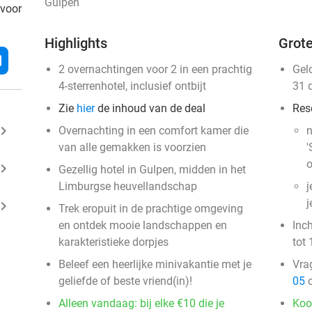
Gulpen
 voor
Highlights
Grote
l
2 overnachtingen voor 2 in een prachtig
Gel
4-sterrenhotel, inclusief ontbijt
31 
Zie
hier
de inhoud van de deal
Res
ard_arrow_right
Overnachting in een comfort kamer die
n
van alle gemakken is voorzien
'
o
ard_arrow_right
Gezellig hotel in Gulpen, midden in het
Limburgse heuvellandschap
j
j
ard_arrow_right
Trek eropuit in de prachtige omgeving
en ontdek mooie landschappen en
Inc
karakteristieke dorpjes
tot 
Beleef een heerlijke minivakantie met je
Vra
geliefde of beste vriend(in)!
05
o
Alleen vandaag: bij elke €10 die je
Koo