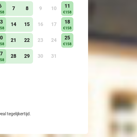
6
11
7
8
9
10
58
€158
3
18
14
15
16
17
58
€158
0
25
21
22
23
24
58
€158
7
28
29
30
31
58
l tegelijkertijd.