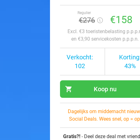
Regulier
€158
€276
Excl. €3 toeristenbelasting p.p.p.
en €3,90 servicekosten p.p.p.n.
Verkocht:
Korting
102
43%
shopping_cart
Koop nu
navi
Dagelijks om middernacht nieuw
Social Deals. Wees snel, op = op
Gratis?!
- Deel deze deal met vrien