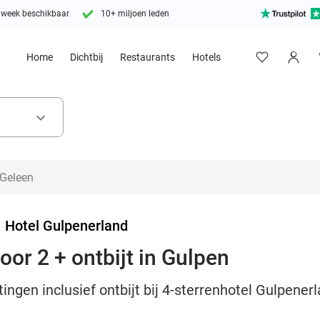
 week beschikbaar
10+ miljoen leden
Home
Dichtbij
Restaurants
Hotels
keyboard_arrow_down
>
Hotel Gulpenerland
or 2 + ontbijt in Gulpen
ngen inclusief ontbijt bij 4-sterrenhotel Gulpenerl